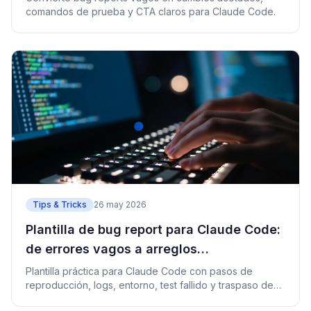
comandos de prueba y CTA claros para Claude Code.
Tips & Tricks
26 may 2026
Plantilla de bug report para Claude Code:
de errores vagos a arreglos
reproducibles
Plantilla práctica para Claude Code con pasos de
reproducción, logs, entorno, test fallido y traspaso de
PR.