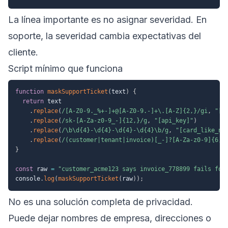
La línea importante es no asignar severidad. En
soporte, la severidad cambia expectativas del
cliente.
Script mínimo que funciona
function
maskSupportTicket
(
text
)
{
return
 text

.
replace
(
/
[A-Z0-9._%+-]+@[A-Z0-9.-]+\.[A-Z]{2,}
/
gi
,
"[e
.
replace
(
/
sk-[A-Za-z0-9_-]{12,}
/
g
,
"[api_key]"
)
.
replace
(
/
\b\d{4}-\d{4}-\d{4}-\d{4}\b
/
g
,
"[card_like_nu
.
replace
(
/
(customer|tenant|invoice)[_-]?[A-Za-z0-9]{6,}
}
const
 raw 
=
"customer_acme123 says invoice_778899 fails for
console
.
log
(
maskSupportTicket
(
raw
)
)
;
No es una solución completa de privacidad.
Puede dejar nombres de empresa, direcciones o