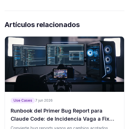
Artículos relacionados
Use Cases
7 jun 2026
Runbook del Primer Bug Report para
Claude Code: de Incidencia Vaga a Fix
Seguro
Convierte bug reports vagos en cambios acotados,