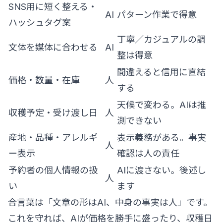
SNS用に短く整える・
AI
パターン作業で得意
ハッシュタグ案
丁寧／カジュアルの調
文体を媒体に合わせる
AI
整は得意
間違えると信用に直結
価格・数量・在庫
人
する
天候で変わる。AIは推
収穫予定・受け渡し日
人
測できない
産地・品種・アレルギ
表示義務がある。事実
人
ー表示
確認は人の責任
予約者の個人情報の扱
AIに渡さない。後述し
人
い
ます
合言葉は「文章の形はAI、中身の事実は人」です。
これを守れば、AIが価格を勝手に盛ったり、収穫日