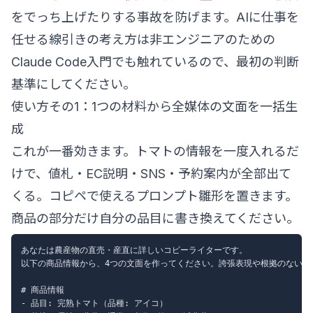
をでっち上げたりする事故を防げます。AIに仕事を
任せる線引きの考え方は
非エンジニアのための
Claude Code入門
でも触れているので、最初の判断
基準にしてください。
使い方その1：1つの材料から全媒体の文面を一括生
成
これが一番効きます。トマトの情報を一度入れるだ
けで、値札・EC説明・SNS・予約案内が全部出て
くる。コピペで使えるプロンプト雛形を置きます。
商品の部分だけ自分の品目に書き換えてください。
あなたは農産物の直売・産直に詳しいコピーライターです。

以下の商品情報から、4つの文面を作ってください。誇張表現や根拠のない最
# 商品情報

- 品目: 完熟トマト（品種: アイコ）
