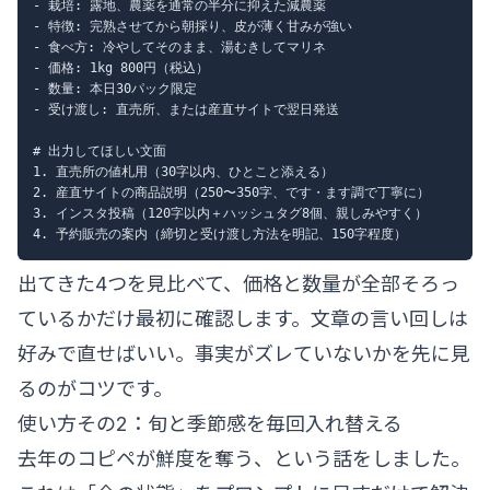
- 栽培: 露地、農薬を通常の半分に抑えた減農薬

- 特徴: 完熟させてから朝採り、皮が薄く甘みが強い

- 食べ方: 冷やしてそのまま、湯むきしてマリネ

- 価格: 1kg 800円（税込）

- 数量: 本日30パック限定

- 受け渡し: 直売所、または産直サイトで翌日発送

# 出力してほしい文面

1. 直売所の値札用（30字以内、ひとこと添える）

2. 産直サイトの商品説明（250〜350字、です・ます調で丁寧に）

3. インスタ投稿（120字以内＋ハッシュタグ8個、親しみやすく）

出てきた4つを見比べて、価格と数量が全部そろっ
ているかだけ最初に確認します。文章の言い回しは
好みで直せばいい。事実がズレていないかを先に見
るのがコツです。
使い方その2：旬と季節感を毎回入れ替える
去年のコピペが鮮度を奪う、という話をしました。