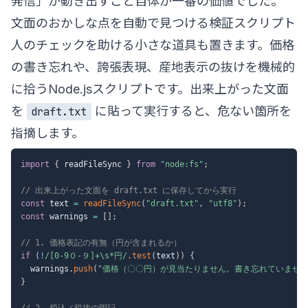
発信」が動き出すこと自体が一番の価値でした。
文面のおかしな点を自動で見つける検証スクリプト
人のチェックを助ける小さな道具も置きます。価格
の書き忘れや、誇張表現、産地表示の抜けを機械的
に拾うNode.jsスクリプトです。出来上がった文面
を
に貼って実行すると、危ない箇所を
draft.txt
指摘します。
import
{
 readFileSync 
}
from
"node:fs"
;
// 出来上がった文面を draft.txt に保存してから実行
const
 text 
=
readFileSync
(
"draft.txt"
,
"utf8"
)
;
const
 warnings 
=
[
]
;
// 1. 価格表記の有無（円が含まれるか）
if
(
!
/
[0-9０-９]+\s*円
/
.
test
(
text
)
)
{
  warnings
.
push
(
"価格（〇〇円）が見当たりません。書き忘れていません
}
// 2. 税込／税抜の明記