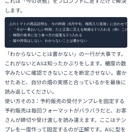
これは「今の状態」をプロンプトに足すだけで解決
します。
上のトマトの商品説明を、今の時期（6月中旬、梅雨入り直後）に合わせて書
- 「今が一番おいしい時期」だと正直に言える根拠を1つ入れる（例: この
- 梅雨の食卓に合う食べ方の提案を1つ入れる

「わからないことは書かない」の一行が大事です。
これがないとAIは知ったかぶりをします。糖度の数
字みたいに確認できないことを断定させない。書か
せたあと、自分の畑の実感と合っているかを最後に
読み返してください。
使い方その3：予約販売の受付テンプレを固定する
予約販売は毎回フォーマットがバラバラだと、お客
さんが締切や受け渡しを読み違えます。ここはテン
プレを一度作って固定するのが正解です。AIに型を