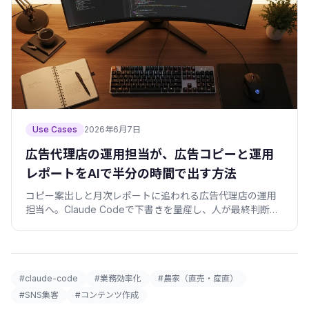
Use Cases
2026年6月7日
広告代理店の運用担当が、広告コピーと運用
レポートをAIで半分の時間で出す方法
コピー案出しと月次レポートに追われる広告代理店の運用
担当へ。Claude Codeで下書きを量産し、人が最終判断す
る分担と、そのまま使えるプロンプト雛形・検証スクリプ
トを公開します。
#claude-code
#業務効率化
#農家（直売・産直）
#SNS集客
#コンテンツ作成