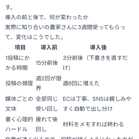
す。
導入の前と後で、何が変わったか
実際に知り合いの農家さんに3週間使ってもらっ
て、変化はこうでした。
項目
導入前
導入後
1投稿にか
3分前後（下書きを直すだ
15分前後
かる時間
け）
週2回が限
投稿の頻度
週6回に増えた
界
媒体ごとの
全部同じ
ECは丁寧、SNSは親しみや
文体
使い回し
すく自動で出し分け
書く心理的
疲れて後
材料をメモすれば終わる
ハードル
回し