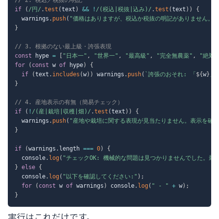
if
(
/
円
/
.
test
(
text
)
&&
!
/
(税込|税抜|込み)
/
.
test
(
text
)
)
{
  warnings
.
push
(
"価格はありますが、税込か税抜の明記がありません。"
}
// 3. 根拠のない最上級・誇張表現
const
 hype 
=
[
"日本一"
,
"世界一"
,
"最高級"
,
"完全無農薬"
,
"絶対"
for
(
const
 w 
of
 hype
)
{
if
(
text
.
includes
(
w
)
)
 warnings
.
push
(
`
誇張のおそれ: 「
${
w
}
」
}
// 4. 産地表示の有無（簡易チェック）
if
(
!
/
(産|栽培|収穫|畑)
/
.
test
(
text
)
)
{
  warnings
.
push
(
"産地や栽培に関する表現が見当たりません。表示を確認
}
if
(
warnings
.
length 
===
0
)
{
  console
.
log
(
"チェックOK: 機械的な問題は見つかりませんでした。最
}
else
{
  console
.
log
(
"以下を確認してください:"
)
;
for
(
const
 w 
of
 warnings
)
 console
.
log
(
" - "
+
 w
)
;
}
実行はこれだけです。