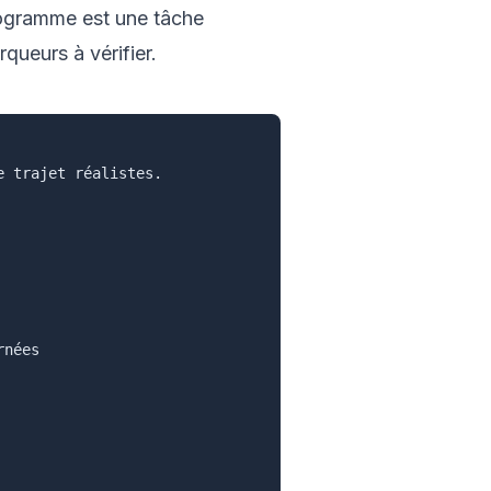
rogramme est une tâche
rqueurs à vérifier.
 trajet réalistes.

nées
