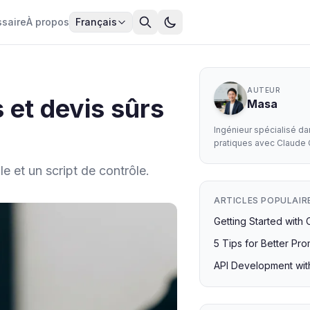
ssaire
À propos
Français
AUTEUR
 et devis sûrs
Masa
Ingénieur spécialisé d
pratiques avec Claude
e et un script de contrôle.
ARTICLES POPULAIR
Getting Started with
5 Tips for Better Pr
API Development wi