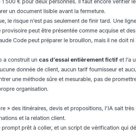
1 500 € pour deux personnes. Il faut encore vérifier les
parer un document lisible avant la fermeture.
e, le risque n’est pas seulement de finir tard. Une lig
lité provisoire peut être présentée comme acquise et d
ude Code peut préparer le brouillon, mais il ne doit ni
b a construit un
cas d’essai entièrement fictif
et l’a u
Aucune donnée de client, aucun tarif fournisseur et auc
 montrer une méthode sûre et mesurable, pas de promet
propre organisation.
» des itinéraires, devis et propositions, l’IA sait très 
tions et la relation client.
prompt prêt à coller, et un script de vérification qui