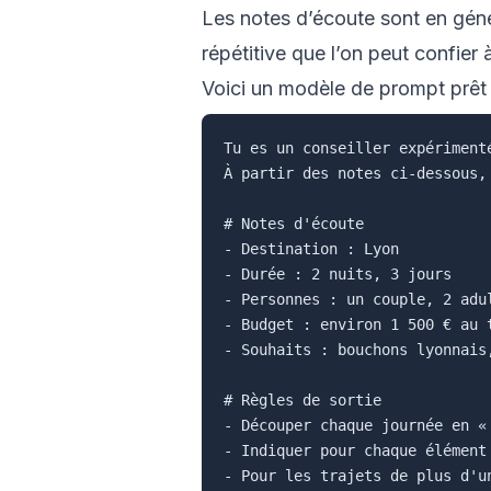
Les notes d’écoute sont en géné
répétitive que l’on peut confier 
Voici un modèle de prompt prêt à
Tu es un conseiller expérimenté
À partir des notes ci-dessous,
# Notes d'écoute

- Destination : Lyon

- Durée : 2 nuits, 3 jours

- Personnes : un couple, 2 adul
- Budget : environ 1 500 € au t
- Souhaits : bouchons lyonnais
# Règles de sortie

- Découper chaque journée en « 
- Indiquer pour chaque élément
- Pour les trajets de plus d'u