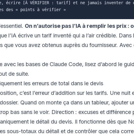
e, écrire [À VÉRIFIER : tarif] et ne jamais inventer de c
’essentiel.
On n’autorise pas l’IA à remplir les prix :
ue l’IA écrive un tarif inventé qui a l’air crédible. Da
ciels que vous avez obtenus auprès du fournisseur. Avec
ise avec les bases de Claude Code, lisez d’abord le
gui
ut de suite.
quement les erreurs de total dans le devis
sition, c’est l’erreur d’addition sur les tarifs. Une nu
de dossier. Quand on monte ça dans un tableur, ajouter u
 trop bas sans le voir. Direction : excuses et différenc
niquement le détail du devis. Il fonctionne dès que Node
les sous-totaux du détail et de contrôler que cela cor