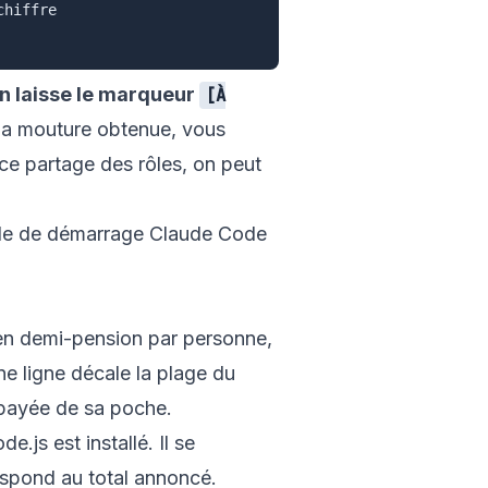
hiffre

 on laisse le marqueur
[À
ns la mouture obtenue, vous
 ce partage des rôles, on peut
de de démarrage Claude Code
it en demi-pension par personne,
ne ligne décale la plage du
e payée de sa poche.
.js est installé. Il se
respond au total annoncé.