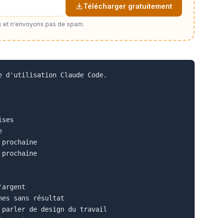
Télécharger gratuitement
 et n'envoyons pas de spam.
 d'utilisation Claude Code.

ses



prochaine

prochaine

argent

es sans résultat

parler de design du travail
