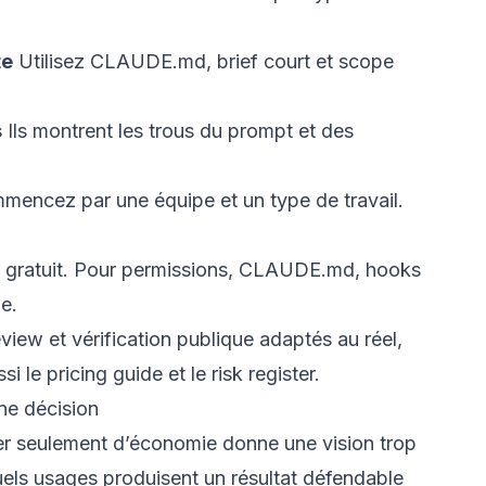
te
Utilisez CLAUDE.md, brief court et scope
s
Ils montrent les trous du prompt et des
encez par une équipe et un type de travail.
 gratuit
. Pour permissions, CLAUDE.md, hooks
de
.
view et vérification publique adaptés au réel,
ssi le
pricing guide
et le
risk register
.
ine décision
ler seulement d’économie donne une vision trop
quels usages produisent un résultat défendable