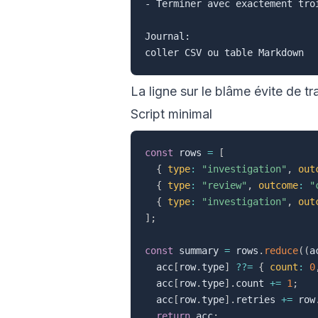
- Terminer avec exactement troi
Journal:

La ligne sur le blâme évite de tr
Script minimal
const
 rows 
=
[
{
type
:
"investigation"
,
out
{
type
:
"review"
,
outcome
:
"
{
type
:
"investigation"
,
out
]
;
const
 summary 
=
 rows
.
reduce
(
(
a
  acc
[
row
.
type
]
??=
{
count
:
0
  acc
[
row
.
type
]
.
count 
+=
1
;
  acc
[
row
.
type
]
.
retries 
+=
 row
return
 acc
;