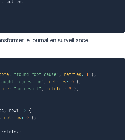
s actions

ansformer le journal en surveillance.
come
:
"found root cause"
,
retries
:
1
}
,
caught regression"
,
retries
:
0
}
,
come
:
"no result"
,
retries
:
3
}
,
cc
,
 row
)
=>
{
,
retries
:
0
}
;
.
retries
;