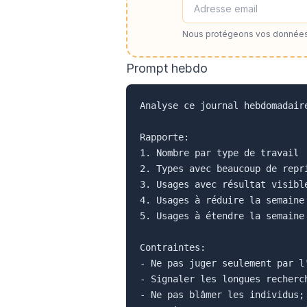
Nous protégeons vos données
Prompt hebdo
Analyse ce journal hebdomadaire
Rapporte:

1. Nombre par type de travail

2. Types avec beaucoup de repri
3. Usages avec résultat visible
4. Usages à réduire la semaine 
5. Usages à étendre la semaine 
Contraintes:

- Ne pas juger seulement par l'
- Signaler les longues recherch
- Ne pas blâmer les individus; 