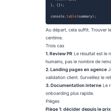
}
,
{
}
)
;
console
.
table
(
summary
)
;
Au départ, cela suffit. Trouver l
centime.
Trois cas
1. Review PR
Le résultat est le
humains, pas le nombre de rem
2. Landing pages en agence
J
validation client. Surveillez le ret
3. Documentation interne
Le r
onboarding plus rapide.
Pièges
Piège 1: décider depuis le prix