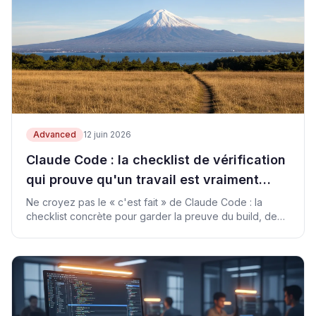
Advanced
12 juin 2026
Claude Code : la checklist de vérification
qui prouve qu'un travail est vraiment
terminé
Ne croyez pas le « c'est fait » de Claude Code : la
checklist concrète pour garder la preuve du build, de
l'URL publique, du h1 et des CTA.