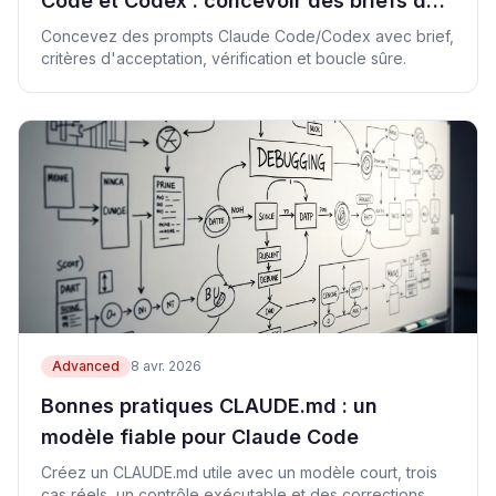
Code et Codex : concevoir des briefs de
tâche fiables
Concevez des prompts Claude Code/Codex avec brief,
critères d'acceptation, vérification et boucle sûre.
Advanced
8 avr. 2026
Bonnes pratiques CLAUDE.md : un
modèle fiable pour Claude Code
Créez un CLAUDE.md utile avec un modèle court, trois
cas réels, un contrôle exécutable et des corrections