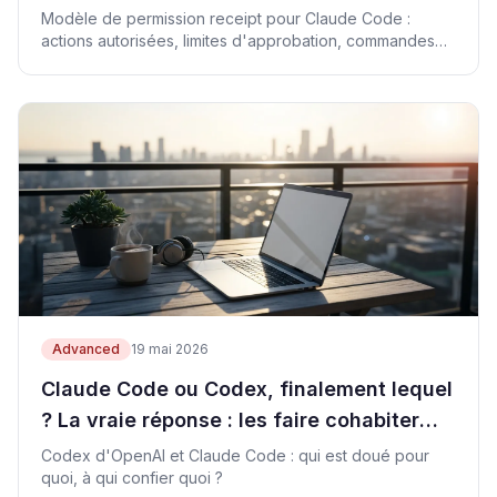
Modèle de permission receipt pour Claude Code :
actions autorisées, limites d'approbation, commandes
de preuve, rollback et CTAs revenus.
Advanced
19 mai 2026
Claude Code ou Codex, finalement lequel
? La vraie réponse : les faire cohabiter
sans accident
Codex d'OpenAI et Claude Code : qui est doué pour
quoi, à qui confier quoi ?