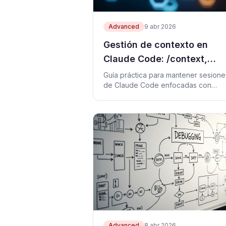
Advanced
9 abr 2026
Gestión de contexto en
Claude Code: /context,
/compact, CLAUDE.md y
Guía práctica para mantener sesione
de Claude Code enfocadas con
Obsidian
/context, /compact, memory y notas
externas.
Advanced
8 abr 2026