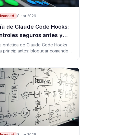
dvanced
8 abr 2026
ía de Claude Code Hooks:
ntroles seguros antes y
spués de trabajar
a práctica de Claude Code Hooks
a principiantes: bloquear comandos
igrosos, guardar logs, formatear y
cutar tests.
dvanced
8 abr 2026