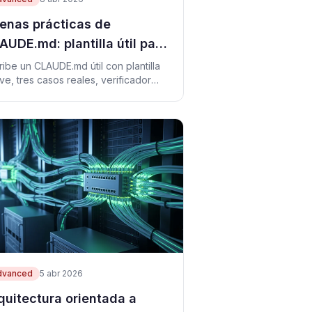
enas prácticas de
AUDE.md: plantilla útil para
aude Code
ribe un CLAUDE.md útil con plantilla
ve, tres casos reales, verificador
cutable y soluciones a errores
unes.
dvanced
5 abr 2026
quitectura orientada a