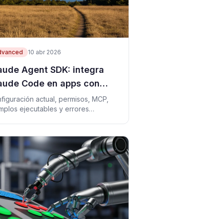
dvanced
10 abr 2026
aude Agent SDK: integra
aude Code en apps con
guridad
figuración actual, permisos, MCP,
mplos ejecutables y errores
unes del Claude Agent SDK.