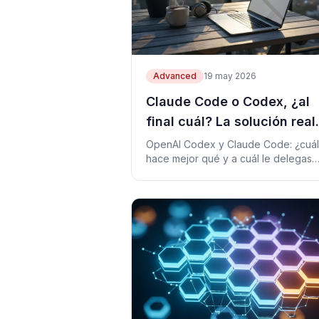
Advanced
19 may 2026
Claude Code o Codex, ¿al
final cuál? La solución real
para combinarlos sin
OpenAI Codex y Claude Code: ¿cuál
hace mejor qué y a cuál le delegas
accidentes
qué?