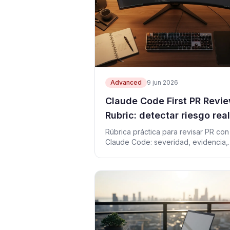
Advanced
9 jun 2026
Claude Code First PR Revi
Rubric: detectar riesgo real
antes del estilo
Rúbrica práctica para revisar PR con
Claude Code: severidad, evidencia,
pruebas y comentarios que encuent
regresiones.