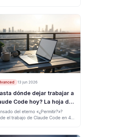
equipo.
dvanced
13 jun 2026
asta dónde dejar trabajar a
aude Code hoy? La hoja de
s 4 niveles de aprobación
nsado del eterno «¿Permitir?»?
ide el trabajo de Claude Code en 4
eles y traza qué delegar y qué
idir tú mismo cada día.