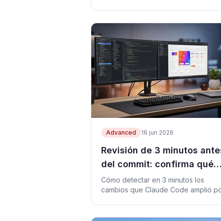
nocturnos de una aplicación asistenci
Advanced
16 jun 2026
Revisión de 3 minutos ante
del commit: confirma qué
tocó Claude Code
Cómo detectar en 3 minutos los
cambios que Claude Code amplió p
su cuenta antes del commit: alcance,
diff, prueba y stage selectivo.