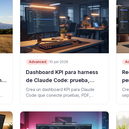
Advanced
10 jun 2026
A
Dashboard KPI para harness
Re
n
de Claude Code: prueba,
pe
ingresos y riesgo en una hoja
de
Crea un dashboard KPI para Claude
Cre
Code que conecte pruebas, PDF,
sep
ag
Gumroad, consultas y riesgo.
rev