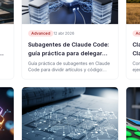
Advanced
12 abr 2026
A
Subagentes de Claude Code:
Cl
guía práctica para delegar
Cl
trabajo de forma segura
se
Guía práctica de subagentes en Claude
Con
Code para dividir artículos y código:
eje
reglas, prompts, riesgos y checklist.
com