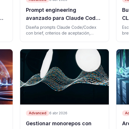
Prompt engineering
Bu
avanzado para Claude Code
CL
y Codex: briefs de tarea que
Cl
Diseña prompts Claude Code/Codex
Esc
con brief, criterios de aceptación,
bre
sí se pueden revisar
verificación y bucles seguros.
eje
com
Advanced
6 abr 2026
A
Gestionar monorepos con
Ar