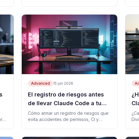
al.
antes de publicar.
el 
Advanced
15 jun 2026
A
s
El registro de riesgos antes
¿H
de llevar Claude Code a tu
Cl
equipo
lo
Cómo armar un registro de riesgos que
¿Ca
or
evita accidentes de permisos, CI y
Div
publicación al llevar Claude Code a tu
niv
equipo.
dec