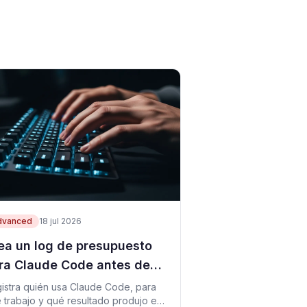
dvanced
18 jul 2026
ea un log de presupuesto
ra Claude Code antes de
e el coste se vuelva
istra quién usa Claude Code, para
 trabajo y qué resultado produjo en
rroso