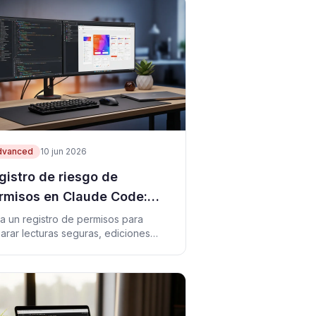
dvanced
10 jun 2026
gistro de riesgo de
rmisos en Claude Code:
cide antes de que el
a un registro de permisos para
arar lecturas seguras, ediciones
ente actúe
ersibles, deploys y aprobaciones.