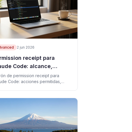
dvanced
2 jun 2026
rmission receipt para
aude Code: alcance,
ueba y rollback
rón de permission receipt para
ude Code: acciones permitidas,
obación, pruebas, rollback y CTA de
resos.