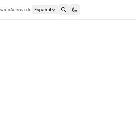
sario
Acerca de
Español