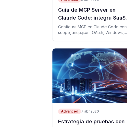
Guía de MCP Server en
Claude Code: integra SaaS
sin romper la seguridad
Configura MCP en Claude Code con
scope, .mcp.json, OAuth, Windows,
límites de salida y errores reales.
Advanced
7 abr 2026
Estrategia de pruebas con