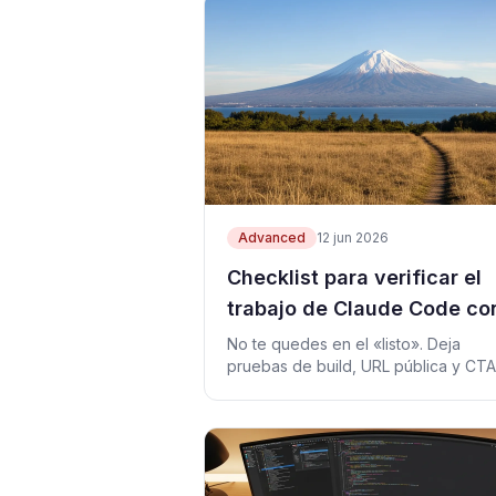
Advanced
12 jun 2026
Checklist para verificar el
trabajo de Claude Code co
pruebas reales
No te quedes en el «listo». Deja
pruebas de build, URL pública y CTA
para verificar mañana lo que hizo
Claude Code.