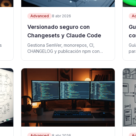
Advanced
8 abr 2026
A
Versionado seguro con
Gu
Changesets y Claude Code
co
de
s
Gestiona SemVer, monorepos, CI,
Guí
CHANGELOG y publicación npm con
par
Claude Code y Changesets.
pel
eje
Advanced
8 abr 2026
A