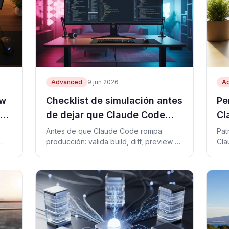
Advanced
9 jun 2026
A
ew
Checklist de simulación antes
Pe
de dejar que Claude Code
Cl
despliegue a producción
pr
Antes de que Claude Code rompa
Pat
producción: valida build, diff, preview y
Cla
ran
rollback sin permisos reales, con
apr
prompt y código listos.
ing