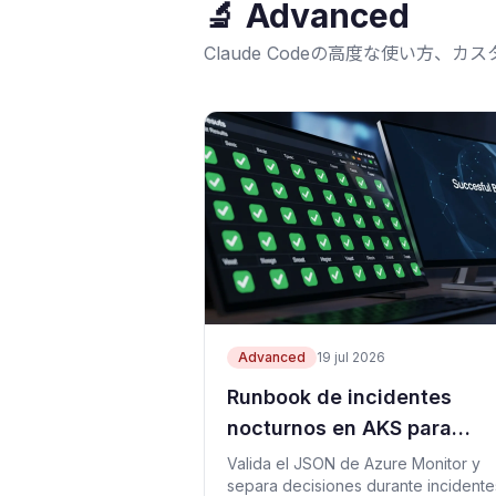
🔬
Advanced
Claude Codeの高度な使い方
Advanced
19 jul 2026
Runbook de incidentes
nocturnos en AKS para
responsables TI de cuidad
Valida el JSON de Azure Monitor y
separa decisiones durante incidente