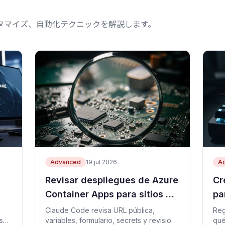
、カスタマイズ、自動化テクニックを解説します。
Advanced
19 jul 2026
A
Revisar despliegues de Azure
Cr
Container Apps para sitios de
pa
os
empleo
qu
Claude Code revisa URL pública,
Reg
s
variables, formulario, secrets y revisions
qué
bo