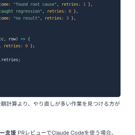
come
:
"found root cause"
,
retries
:
1
}
,
caught regression"
,
retries
:
0
}
,
come
:
"no result"
,
retries
:
3
}
,
cc
,
 row
)
=>
{
,
retries
:
0
}
;
.
retries
;
金額計算より、やり直しが多い作業を見つける方が
ビュー支援
PRレビューでClaude Codeを使う場合、