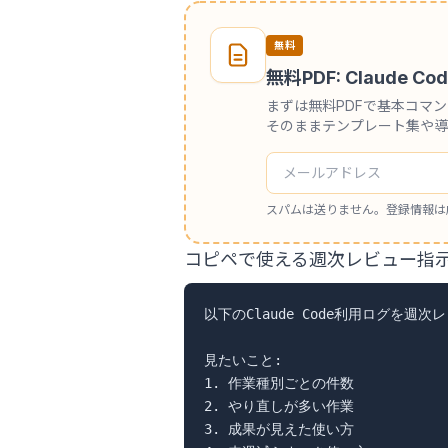
無料
無料PDF: Claude
まずは無料PDFで基本コマ
そのままテンプレート集や導
スパムは送りません。登録情報は
コピペで使える週次レビュー指
以下のClaude Code利用ログを週次
見たいこと:

1. 作業種別ごとの件数

2. やり直しが多い作業

3. 成果が見えた使い方
