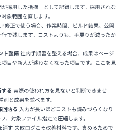
間が採用した指摘」として記録します。採用されな
や対象範囲を直します。
LP修正で使う場合、作業時間、ビルド結果、公開
一行で残します。コストよりも、手戻りが減ったか
メント整備
社内手順書を整える場合、成果はページ
た項目や新人が迷わなくなった項目です。ここを見
断する
実際の使われ方を見ないと判断できませ
種別と成果を並べます。
毎回貼る
入力が長いほどコストも読みづらくなり
リーフ、対象ファイル指定で圧縮します。
を消す
失敗ログこそ改善材料です。責めるためで