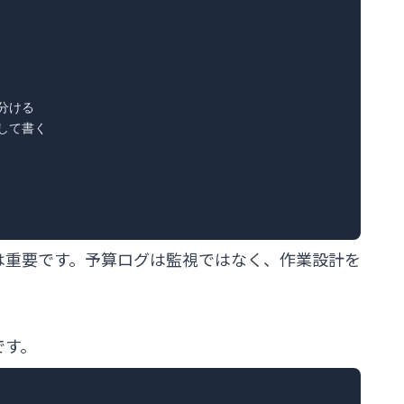
ける

して書く

は重要です。予算ログは監視ではなく、作業設計を
です。