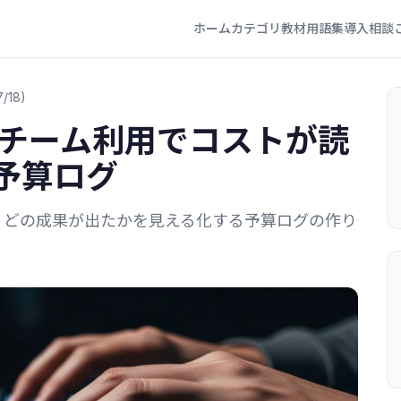
ホーム
カテゴリ
教材
用語集
導入相談
/18)
deのチーム利用でコストが読
予算ログ
、どの成果が出たかを見える化する予算ログの作り