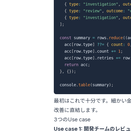
{
type
:
"investigation"
,
out
{
type
:
"review"
,
outcome
:
"
{
type
:
"investigation"
,
out
]
;
const
 summary 
=
 rows
.
reduce
(
(
a
  acc
[
row
.
type
]
??=
{
count
:
0
  acc
[
row
.
type
]
.
count 
+=
1
;
  acc
[
row
.
type
]
.
retries 
+=
 row
return
 acc
;
}
,
{
}
)
;
console
.
table
(
summary
)
;
最初はこれで十分です。細かい
改善に直結します。
3つのUse case
Use case 1: 開発チームのレ