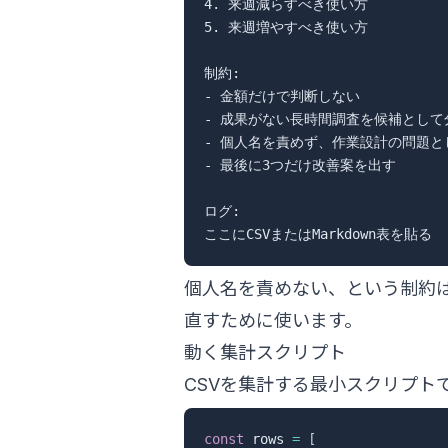
4. 来週減らすべき使い方

5. 来週増やすべき使い方

制約:

- 金額だけで判断しない

- 成果がない長時間調査を候補として分
- 個人名を責めず、作業設計の問題と
- 最後に3つだけ改善案を出す

ログ:

個人名を責めない、という制約
直すために使います。
動く集計スクリプト
CSVを集計する最小スクリプト
const
 rows 
=
[