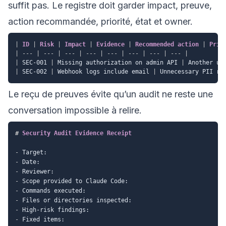
suffit pas. Le registre doit garder impact, preuve,
action recommandée, priorité, état et owner.
|
 ID 
|
 Risk 
|
 Impact 
|
 Evidence 
|
 Recommended action 
|
 Prio
|
---
|
---
|
---
|
---
|
---
|
---
|
---
|
---
|
|
 SEC-001 
|
 Missing authorization on admin API 
|
 Another us
|
 SEC-002 
|
 Webhook logs include email 
|
 Unnecessary PII re
Le reçu de preuves évite qu’un audit ne reste une
conversation impossible à relire.
#
 Security Audit Evidence Receipt
-
-
-
-
-
-
-
-