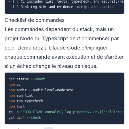
-
-
Checklist de commandes
Les commandes dépendent du stack, mais un
projet Node ou TypeScript peut commencer par
ceci. Demandez à Claude Code d’expliquer
chaque commande avant exécution et de s’arrêter
si un échec change le niveau de risque.
git
 status 
--short
npm
npm
 audit --audit-level
=
npm
npm
npm
test
rg 
-n
"TODO|FIXME|console
\\
.log|process
\\
.env|localStorage|
git
diff
--check