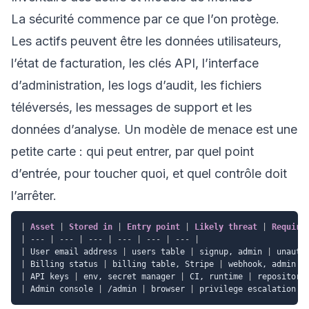
La sécurité commence par ce que l’on protège.
Les actifs peuvent être les données utilisateurs,
l’état de facturation, les clés API, l’interface
d’administration, les logs d’audit, les fichiers
téléversés, les messages de support et les
données d’analyse. Un modèle de menace est une
petite carte : qui peut entrer, par quel point
d’entrée, pour toucher quoi, et quel contrôle doit
l’arrêter.
|
 Asset 
|
 Stored in 
|
 Entry point 
|
 Likely threat 
|
 Require
|
---
|
---
|
---
|
---
|
---
|
---
|
|
 User email address 
|
 users table 
|
 signup, admin 
|
 unauth
|
 Billing status 
|
 billing table, Stripe 
|
 webhook, admin 
|
|
 API keys 
|
 env, secret manager 
|
 CI, runtime 
|
 repository
|
 Admin console 
|
 /admin 
|
 browser 
|
 privilege escalation 
|