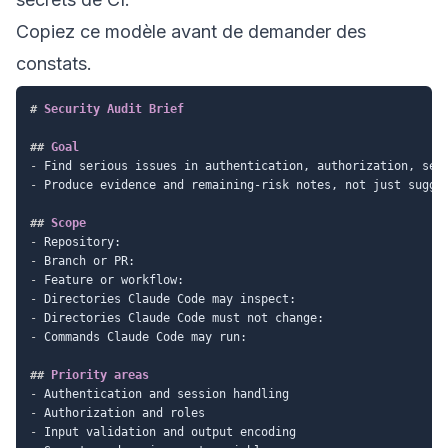
Copiez ce modèle avant de demander des
constats.
#
 Security Audit Brief
##
 Goal
-
-
 Produce evidence and remaining-risk notes, not just sugges
##
 Scope
-
-
-
-
-
-
 Commands Claude Code may run:

##
 Priority areas
-
-
-