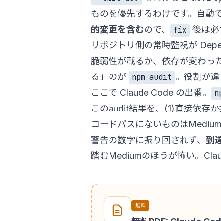
ものを優先するわけです。自動
的変更を含む
ので、
後は必
fix
リポジトリ側の常時監視が
Depe
脆弱性が載るか、依存が変わった
る」のが
。役割が違
npm audit
ここで Claude Code の出番。
n
このaudit結果を、(1)直接
コードパスにないものはMediu
警告の数字に振り回されず、
到
踏むMediumのほうが怖い。Cl
無料