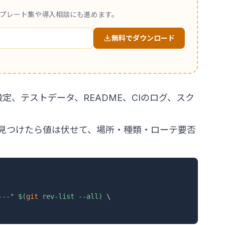
ンプレート集や導入相談にも進めます。
無料でダウンロード
定、テストデータ、README、CIのログ、スク
見つけたら値は伏せて、場所・種類・ローテ要否
---"
$(
git
 rev-list 
--all
)
\