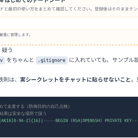
 Code はじめてのチートシート
ンドと最初の使い方をまとめて確認してください。登録後はそのままテ
厳重に管理します。
」疑う
をちゃんと
に入れていても、サンプル設
nv
.gitignore
の鉄則は、
実シークレットをチャットに貼らせないこと
。
含めて走査する（防御目的の自己点検）
、結果は安全な場所で扱う
|AKIA[0-9A-Z]{16}|-----BEGIN (RSA|OPENSSH) PRIVATE KEY--