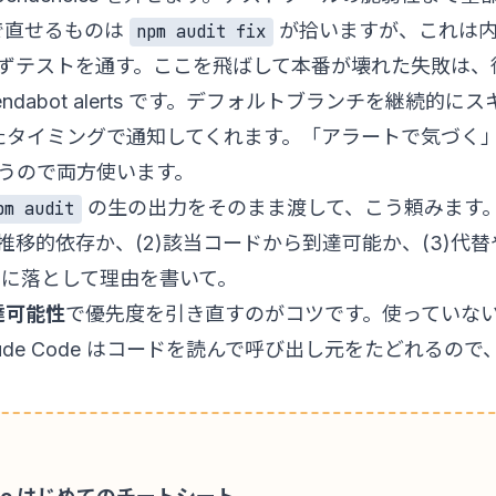
で直せるものは
が拾いますが、これは内部で
npm audit fix
ずテストを通す。ここを飛ばして本番が壊れた失敗は、
ndabot alerts
です。デフォルトブランチを継続的にスキャンし、G
タイミングで通知してくれます。「アラートで気づく」のが
うので両方使います。
の生の出力をそのまま渡して、こう頼みます
pm audit
依存か推移的依存か、(2)該当コードから到達可能か、(3)
mに落として理由を書いて。
達可能性
で優先度を引き直すのがコツです。使っていない
aude Code はコードを読んで呼び出し元をたどれる