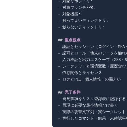
-
-
-
-
-
 触らないディレクトリ:

##
 重点観点
-
-
-
-
-
-
 ログとPII（個人情報）の漏えい

##
 完了条件
-
-
-
-