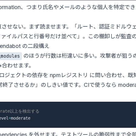
ntifiable Information、つまり氏名やメールのよう
させない。まず読ませます。「ルート、認証ミドルウェア
ファイルパスと行番号だけ並べて」。この棚卸しが監査
pendabot の二段構え
のほうが行数は桁違いに多い。攻撃者が狙う
_modules
み合わせます。
ロジェクトの依存を
npmレジストリ
に問い合わせ、既
了させるか」のしきい値です。CIで使うなら moder
rate以上を検出する
evel
=
ependencies を外せます。テストツールの脆弱性