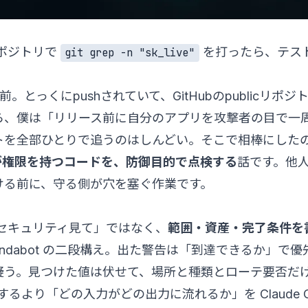
リポジトリで
を打ったら、テスト
git grep -n "sk_live"
とっくにpushされていて、GitHubのpublicリポ
ら、僕は「リリース前に自分のアプリを攻撃者の目で一
全部ひとりで追うのはしんどい。そこで相棒にしたのが Cl
が権限を持つコードを、防御目的で点検する
話です。他
ける前に、守る側が穴を塞ぐ作業です。
頼は「セキュリティ見て」ではなく、
範囲・資産・完了条件を
pendabot の二段構え。出た警告は「到達できるか」で
疑う。見つけた値は伏せて、場所と種類とローテ要否だ
を暗記するより「どの入力がどの出力に流れるか」を Claude