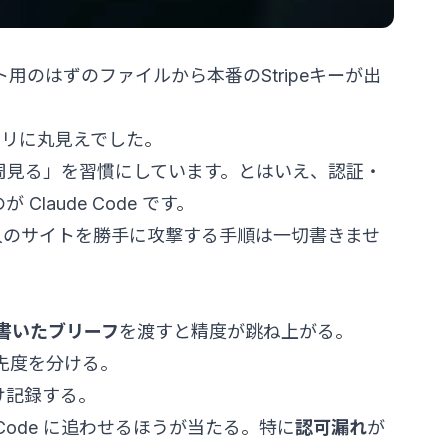
用のはずのファイルから本番のStripeキーが出
ジトリに丸見えでした。
周見る」を習慣にしています。とはいえ、認証・
aude Code です。
人のサイトを勝手に攻撃する手順は一切書きませ
書いたブリーフ
を渡すと精度が跳ね上がる。
優先度を分ける。
け記録する。
 Code に追わせるほうが当たる。特に
認可漏れ
が