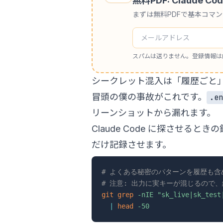
無料PDF: Claude
まずは無料PDFで基本コマ
スパムは送りません。登録情報は
シークレット混入は「履歴ごと
冒頭の僕の事故がこれです。
.e
リーンショットから漏れます。
Claude Code に探させるとき
だけ記録させます。
# よくある秘密のパターンを履歴も
# 注意: 出力に実キーが混じるので
git
grep
-nIE
"sk_live|sk_test
|
head
-50