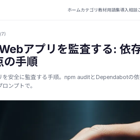
ホーム
カテゴリ
教材
用語集
導入相談
/7)
deでWebアプリを監査する:
点の手順
アプリを安全に監査する手順。npm auditとDependa
とプロンプトで。