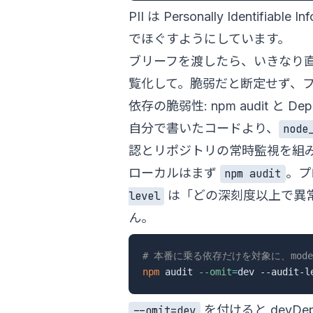
PII は Personally Ide
でほぐすようにしています。
ブリーフを渡したら、いきなり直
覧化して。脆弱だと断定せず、
依存の脆弱性: npm audit と De
自分で書いたコードより、
node
認とリポジトリの常時監視を組
ローカルはまず
。プ
npm audit
は「どの深刻度以上で異常終
level
ん。
# 本番に乗る依存だけを対象に、mode
npm
 audit 
--omit
=
dev --audit-l
を付けると devD
--omit=dev