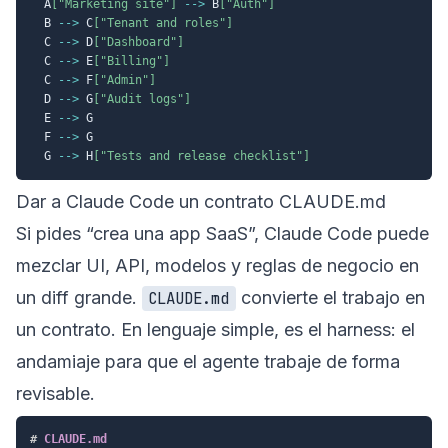
  A
["Marketing site"]
-->
 B
["Auth"]
  B 
-->
 C
["Tenant and roles"]
  C 
-->
 D
["Dashboard"]
  C 
-->
 E
["Billing"]
  C 
-->
 F
["Admin"]
  D 
-->
 G
["Audit logs"]
  E 
-->
 G

  F 
-->
 G

  G 
-->
 H
["Tests and release checklist"]
Dar a Claude Code un contrato CLAUDE.md
Si pides “crea una app SaaS”, Claude Code puede
mezclar UI, API, modelos y reglas de negocio en
un diff grande.
convierte el trabajo en
CLAUDE.md
un contrato. En lenguaje simple, es el harness: el
andamiaje para que el agente trabaje de forma
revisable.
#
 CLAUDE.md