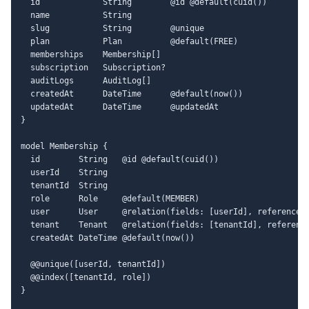
  id             String        @id @default(cuid())

  name           String

  slug           String        @unique

  plan           Plan          @default(FREE)

  memberships    Membership[]

  subscription   Subscription?

  auditLogs      AuditLog[]

  createdAt      DateTime      @default(now())

  updatedAt      DateTime      @updatedAt

}

model Membership {

  id        String   @id @default(cuid())

  userId    String

  tenantId  String

  role      Role     @default(MEMBER)

  user      User     @relation(fields: [userId], references:
  tenant    Tenant   @relation(fields: [tenantId], reference
  createdAt DateTime @default(now())

  @@unique([userId, tenantId])

  @@index([tenantId, role])

}
