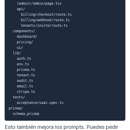
    (admin)/admin/page.tsx

    api/

      billing/checkout/route.ts

      billing/webhook/route.ts

      tenants/invite/route.ts

  components/

    dashboard/

    pricing/

    ui/

  lib/

    auth.ts

    env.ts

    prisma.ts

    tenant.ts

    audit.ts

    email.ts

    stripe.ts

  tests/

    acceptance/saas.spec.ts

prisma/

Esto también mejora los prompts. Puedes pedir