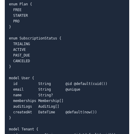
enum Plan {

  FREE

  STARTER

  PRO

}

enum SubscriptionStatus {

  TRIALING

  ACTIVE

  PAST_DUE

  CANCELED

}

model User {

  id          String       @id @default(cuid())

  email       String       @unique

  name        String?

  memberships Membership[]

  auditLogs   AuditLog[]

  createdAt   DateTime     @default(now())

}

model Tenant {
