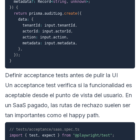
  metadata
?
:
 Record
<
string
,
unknown
>
;
}
)
{
return
 prisma
.
auditLog
.
create
(
{
    data
:
{
      tenantId
:
 input
.
tenantId
,
      actorId
:
 input
.
actorId
,
      action
:
 input
.
action
,
      metadata
:
 input
.
metadata
,
}
,
}
)
;
}
Definir acceptance tests antes de pulir la UI
Un acceptance test verifica si la funcionalidad es
aceptable desde el punto de vista del usuario. En
un SaaS pagado, las rutas de rechazo suelen ser
tan importantes como el happy path.
// tests/acceptance/saas.spec.ts
import
{
 test
,
 expect 
}
from
"@playwright/test"
;