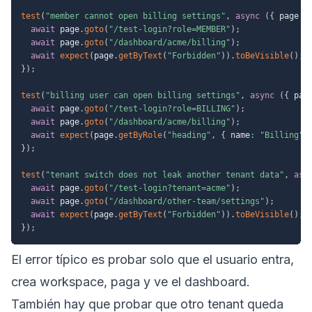
test
(
"member cannot open billing settings"
,
async
(
{
 page 
}
await
 page
.
goto
(
"/test-login?role=MEMBER"
)
;
await
 page
.
goto
(
"/dashboard/acme/billing"
)
;
await
expect
(
page
.
getByText
(
"Forbidden"
)
)
.
toBeVisible
(
)
;
}
)
;
test
(
"billing user can open billing settings"
,
async
(
{
 pag
await
 page
.
goto
(
"/test-login?role=BILLING"
)
;
await
 page
.
goto
(
"/dashboard/acme/billing"
)
;
await
expect
(
page
.
getByRole
(
"heading"
,
{
 name
:
"Billing"
}
)
;
test
(
"tenant switch does not leak another tenant data"
,
asy
await
 page
.
goto
(
"/test-login?tenant=acme"
)
;
await
 page
.
goto
(
"/dashboard/other-team/settings"
)
;
await
expect
(
page
.
getByText
(
"Forbidden"
)
)
.
toBeVisible
(
)
;
}
)
;
El error típico es probar solo que el usuario entra,
crea workspace, paga y ve el dashboard.
También hay que probar que otro tenant queda