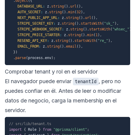
.
object
(
{
DATABASE_URL
:
 z
.
string
(
)
.
url
(
)
,
AUTH_SECRET
:
 z
.
string
(
)
.
min
(
32
)
,
NEXT_PUBLIC_APP_URL
:
 z
.
string
(
)
.
url
(
)
,
STRIPE_SECRET_KEY
:
 z
.
string
(
)
.
startsWith
(
"sk_"
)
,
STRIPE_WEBHOOK_SECRET
:
 z
.
string
(
)
.
startsWith
(
"whsec_"
)
,
STRIPE_PRICE_STARTER
:
 z
.
string
(
)
.
min
(
1
)
,
RESEND_API_KEY
:
 z
.
string
(
)
.
startsWith
(
"re_"
)
,
EMAIL_FROM
:
 z
.
string
(
)
.
email
(
)
,
}
)
.
parse
(
process
.
env
)
;
Comprobar tenant y rol en el servidor
El navegador puede enviar
, pero no
tenantId
puedes confiar en él. Antes de leer o modificar
datos de negocio, carga la membership en el
servidor.
// src/lib/tenant.ts
import
{
 Role 
}
from
"@prisma/client"
;