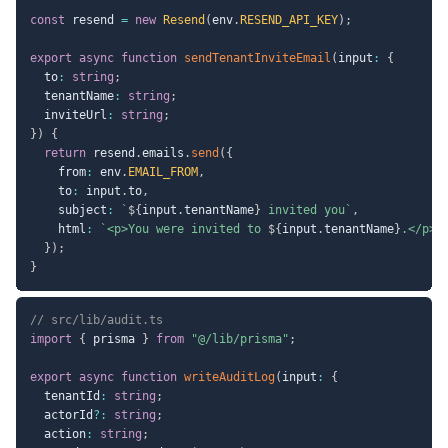
const
 resend 
=
new
Resend
(
env
.
RESEND_API_KEY
)
;
export
async
function
sendTenantInviteEmail
(
input
:
{
  to
:
string
;
  tenantName
:
string
;
  inviteUrl
:
string
;
}
)
{
return
 resend
.
emails
.
send
(
{
    from
:
 env
.
EMAIL_FROM
,
    to
:
 input
.
to
,
    subject
:
`
${
input
.
tenantName
}
 invited you
`
,
    html
:
`
<p>You were invited to 
${
input
.
tenantName
}
.</p><
}
)
;
}
// src/lib/audit.ts
import
{
 prisma 
}
from
"@/lib/prisma"
;
export
async
function
writeAuditLog
(
input
:
{
  tenantId
:
string
;
  actorId
?
:
string
;
  action
:
string
;