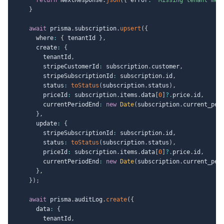
}
await
 prisma
.
subscription
.
upsert
(
{
      where
:
{
 tenantId 
}
,
      create
:
{
        tenantId
,
        stripeCustomerId
:
 subscription
.
customer
,
        stripeSubscriptionId
:
 subscription
.
id
,
        status
:
toStatus
(
subscription
.
status
)
,
        priceId
:
 subscription
.
items
.
data
[
0
]
?.
price
.
id
,
        currentPeriodEnd
:
new
Date
(
subscription
.
current_per
}
,
      update
:
{
        stripeSubscriptionId
:
 subscription
.
id
,
        status
:
toStatus
(
subscription
.
status
)
,
        priceId
:
 subscription
.
items
.
data
[
0
]
?.
price
.
id
,
        currentPeriodEnd
:
new
Date
(
subscription
.
current_per
}
,
}
)
;
await
 prisma
.
auditLog
.
create
(
{
      data
:
{
        tenantId
,