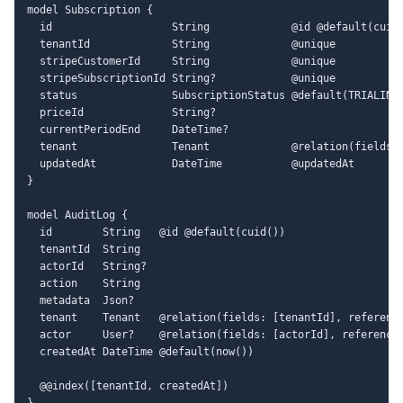
model Subscription {

  id                   String             @id @default(cuid(
  tenantId             String             @unique

  stripeCustomerId     String             @unique

  stripeSubscriptionId String?            @unique

  status               SubscriptionStatus @default(TRIALING)
  priceId              String?

  currentPeriodEnd     DateTime?

  tenant               Tenant             @relation(fields: 
  updatedAt            DateTime           @updatedAt

}

model AuditLog {

  id        String   @id @default(cuid())

  tenantId  String

  actorId   String?

  action    String

  metadata  Json?

  tenant    Tenant   @relation(fields: [tenantId], reference
  actor     User?    @relation(fields: [actorId], references
  createdAt DateTime @default(now())

  @@index([tenantId, createdAt])
