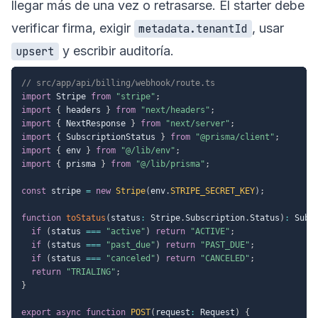
llegar más de una vez o retrasarse. El starter debe
verificar firma, exigir
, usar
metadata.tenantId
y escribir auditoría.
upsert
// src/app/api/billing/webhook/route.ts
import
 Stripe 
from
"stripe"
;
import
{
 headers 
}
from
"next/headers"
;
import
{
 NextResponse 
}
from
"next/server"
;
import
{
 SubscriptionStatus 
}
from
"@prisma/client"
;
import
{
 env 
}
from
"@/lib/env"
;
import
{
 prisma 
}
from
"@/lib/prisma"
;
const
 stripe 
=
new
Stripe
(
env
.
STRIPE_SECRET_KEY
)
;
function
toStatus
(
status
:
 Stripe
.
Subscription
.
Status
)
:
 Subs
if
(
status 
===
"active"
)
return
"ACTIVE"
;
if
(
status 
===
"past_due"
)
return
"PAST_DUE"
;
if
(
status 
===
"canceled"
)
return
"CANCELED"
;
return
"TRIALING"
;
}
export
async
function
POST
(
request
:
 Request
)
{