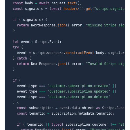
const
 body 
=
await
 request
.
text
(
)
;
const
 signature 
=
(
await
headers
(
)
)
.
get
(
"stripe-signature
if
(
!
signature
)
{
return
 NextResponse
.
json
(
{
 error
:
"Missing Stripe signa
}
let
 event
:
 Stripe
.
Event
;
try
{
    event 
=
 stripe
.
webhooks
.
constructEvent
(
body
,
 signature
,
}
catch
{
return
 NextResponse
.
json
(
{
 error
:
"Invalid Stripe signa
}
if
(
    event
.
type 
===
"customer.subscription.created"
||
    event
.
type 
===
"customer.subscription.updated"
||
    event
.
type 
===
"customer.subscription.deleted"
)
{
const
 subscription 
=
 event
.
data
.
object 
as
 Stripe
.
Subscr
const
 tenantId 
=
 subscription
.
metadata
.
tenantId
;
if
(
!
tenantId 
||
typeof
 subscription
.
customer 
!==
"stri
return
 NextResponse
.
json
(
{
 error
:
"Missing tenant met