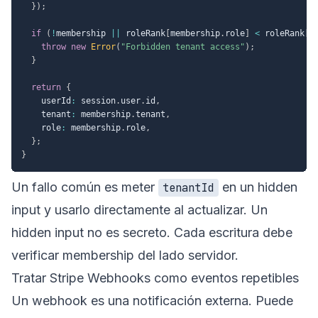
}
)
;
if
(
!
membership 
||
 roleRank
[
membership
.
role
]
<
 roleRank
[
m
throw
new
Error
(
"Forbidden tenant access"
)
;
}
return
{
    userId
:
 session
.
user
.
id
,
    tenant
:
 membership
.
tenant
,
    role
:
 membership
.
role
,
}
;
}
Un fallo común es meter
en un hidden
tenantId
input y usarlo directamente al actualizar. Un
hidden input no es secreto. Cada escritura debe
verificar membership del lado servidor.
Tratar Stripe Webhooks como eventos repetibles
Un webhook es una notificación externa. Puede