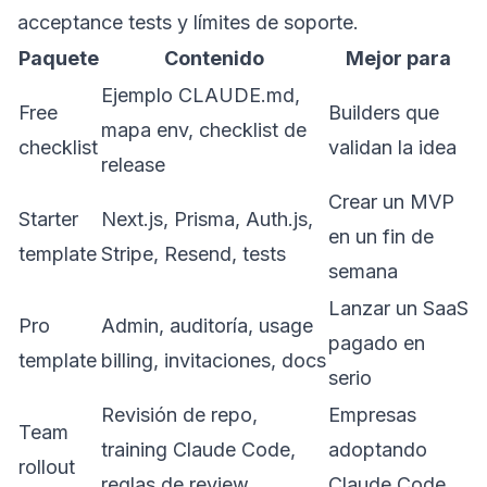
acceptance tests y límites de soporte.
Paquete
Contenido
Mejor para
Ejemplo CLAUDE.md,
Free
Builders que
mapa env, checklist de
checklist
validan la idea
release
Crear un MVP
Starter
Next.js, Prisma, Auth.js,
en un fin de
template
Stripe, Resend, tests
semana
Lanzar un SaaS
Pro
Admin, auditoría, usage
pagado en
template
billing, invitaciones, docs
serio
Revisión de repo,
Empresas
Team
training Claude Code,
adoptando
rollout
reglas de review
Claude Code