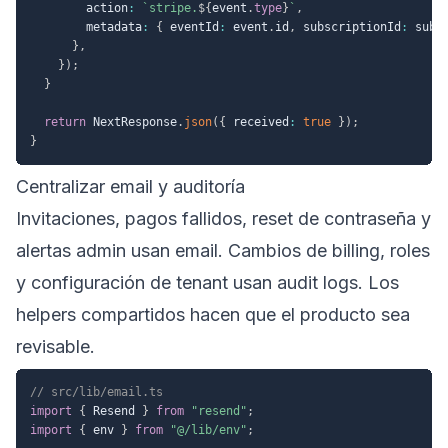
        action
:
`
stripe.
${
event
.
type
}
`
,
        metadata
:
{
 eventId
:
 event
.
id
,
 subscriptionId
:
 subs
}
,
}
)
;
}
return
 NextResponse
.
json
(
{
 received
:
true
}
)
;
}
Centralizar email y auditoría
Invitaciones, pagos fallidos, reset de contraseña y
alertas admin usan email. Cambios de billing, roles
y configuración de tenant usan audit logs. Los
helpers compartidos hacen que el producto sea
revisable.
// src/lib/email.ts
import
{
 Resend 
}
from
"resend"
;
import
{
 env 
}
from
"@/lib/env"
;