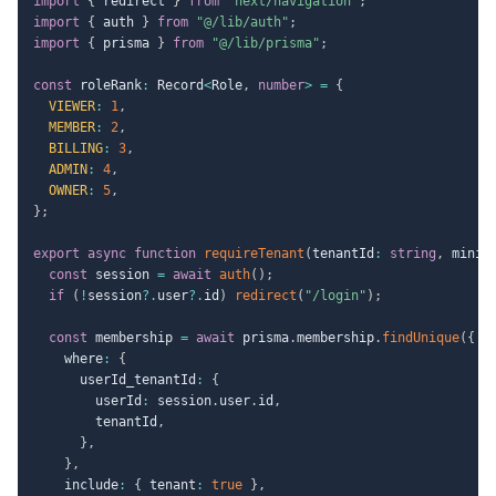
import
{
 redirect 
}
from
"next/navigation"
;
import
{
 auth 
}
from
"@/lib/auth"
;
import
{
 prisma 
}
from
"@/lib/prisma"
;
const
 roleRank
:
 Record
<
Role
,
number
>
=
{
VIEWER
:
1
,
MEMBER
:
2
,
BILLING
:
3
,
ADMIN
:
4
,
OWNER
:
5
,
}
;
export
async
function
requireTenant
(
tenantId
:
string
,
 minim
const
 session 
=
await
auth
(
)
;
if
(
!
session
?.
user
?.
id
)
redirect
(
"/login"
)
;
const
 membership 
=
await
 prisma
.
membership
.
findUnique
(
{
    where
:
{
      userId_tenantId
:
{
        userId
:
 session
.
user
.
id
,
        tenantId
,
}
,
}
,
    include
:
{
 tenant
:
true
}
,