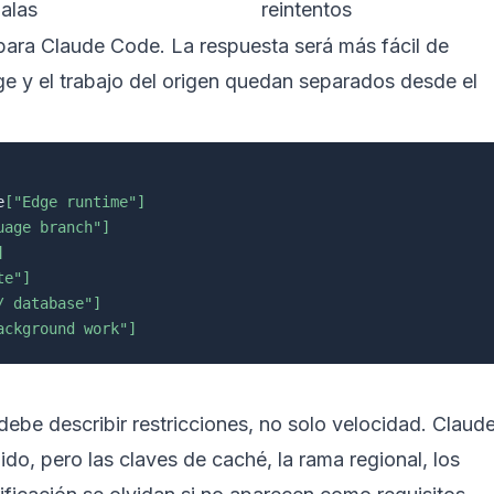
malas
reintentos
 para Claude Code. La respuesta será más fácil de
dge y el trabajo del origen quedan separados desde el
e
["Edge runtime"]
uage branch"]
]
te"]
/ database"]
ackground work"]
debe describir restricciones, no solo velocidad. Claud
o, pero las claves de caché, la rama regional, los