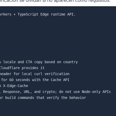
ficación se olvidan si no aparecen como requisitos.
orkers + TypeScript Edge runtime API.

s locale and CTA copy based on country

loudflare provides it

header for local curl verification

 for 60 seconds with the Cache API

 X-Edge-Cache

, Response, URL, and crypto; do not use Node-only APIs

or build commands that verify the behavior
