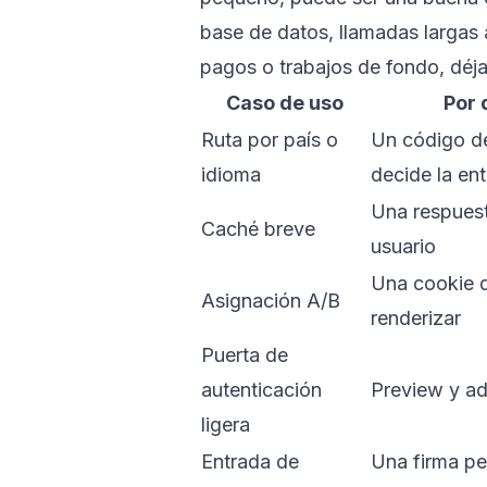
base de datos, llamadas largas
pagos o trabajos de fondo, déja
Caso de uso
Por 
Ruta por país o
Un código de
idioma
decide la en
Una respuest
Caché breve
usuario
Una cookie d
Asignación A/B
renderizar
Puerta de
autenticación
Preview y a
ligera
Entrada de
Una firma p