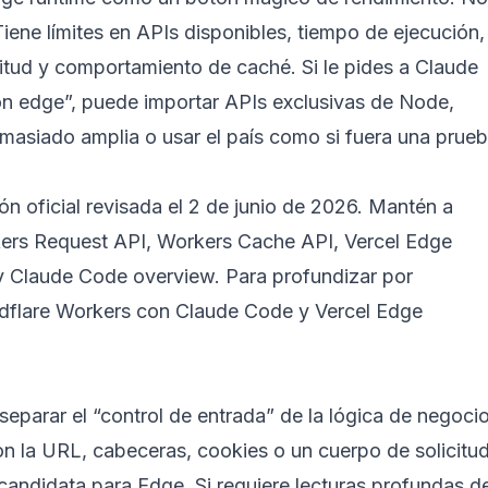
iene límites en APIs disponibles, tiempo de ejecución,
itud y comportamiento de caché. Si le pides a Claude
n edge”, puede importar APIs exclusivas de Node,
masiado amplia o usar el país como si fuera una prue
n oficial revisada el 2 de junio de 2026. Mantén a
ers Request API
,
Workers Cache API
,
Vercel Edge
y
Claude Code overview
. Para profundizar por
dflare Workers con Claude Code
y
Vercel Edge
separar el “control de entrada” de la lógica de negocio
on la URL, cabeceras, cookies o un cuerpo de solicitu
andidata para Edge. Si requiere lecturas profundas d