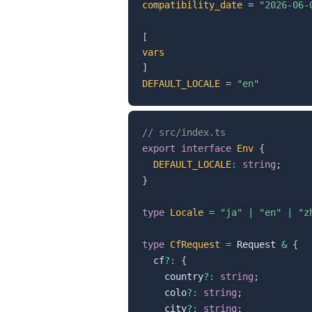
compatibility_date
=
"2026-06-
[
vars
]
DEFAULT_LOCALE
=
"en"
// src/index.ts
export
interface
Env
{
DEFAULT_LOCALE
:
string
;
}
type
Locale
=
"ja"
|
"en"
|
"z
type
CfRequest
=
 Request 
&
{
  cf
?
:
{
    country
?
:
string
;
    colo
?
:
string
;
    city
?
:
string
;