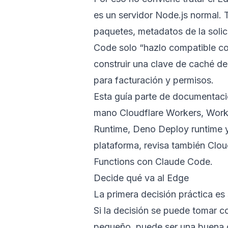
es un servidor Node.js normal. T
paquetes, metadatos de la solic
Code solo “hazlo compatible co
construir una clave de caché de
para facturación y permisos.
Esta guía parte de documentació
mano
Cloudflare Workers
,
Work
Runtime
,
Deno Deploy runtime
plataforma, revisa también
Clou
Functions con Claude Code
.
Decide qué va al Edge
La primera decisión práctica es 
Si la decisión se puede tomar c
pequeño, puede ser una buena c