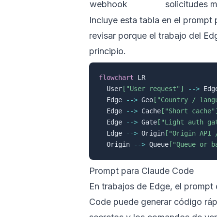
webhook
solicitudes 
Incluye esta tabla en el prompt
revisar porque el trabajo del E
principio.
flowchart
 LR

  User
["User request"]
-->
 Edg
  Edge 
-->
 Geo
["Country / lang
  Edge 
-->
 Cache
["Short cache"
  Edge 
-->
 Gate
["Light auth ga
  Edge 
-->
 Origin
["Origin API 
  Origin 
-->
 Queue
["Queue or b
Prompt para Claude Code
En trabajos de Edge, el prompt 
Code puede generar código rápid