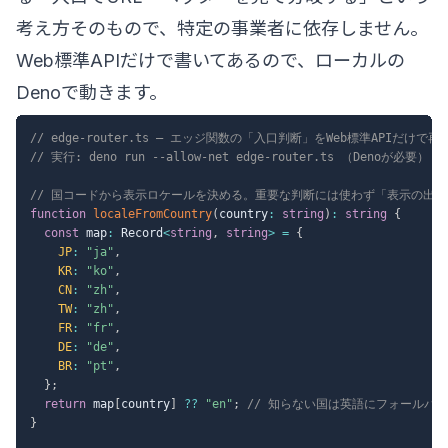
考え方そのもので、特定の事業者に依存しません。
Web標準APIだけで書いてあるので、ローカルの
Denoで動きます。
// edge-router.ts — エッジ関数の「入口判断」をWeb標準APIだけで
// 実行: deno run --allow-net edge-router.ts （Denoが必要）
// 国コードから表示ロケールを決める。重要な判断には使わず「表示の出
function
localeFromCountry
(
country
:
string
)
:
string
{
const
 map
:
 Record
<
string
,
string
>
=
{
JP
:
"ja"
,
KR
:
"ko"
,
CN
:
"zh"
,
TW
:
"zh"
,
FR
:
"fr"
,
DE
:
"de"
,
BR
:
"pt"
,
}
;
return
 map
[
country
]
??
"en"
;
// 知らない国は英語にフォールバ
}