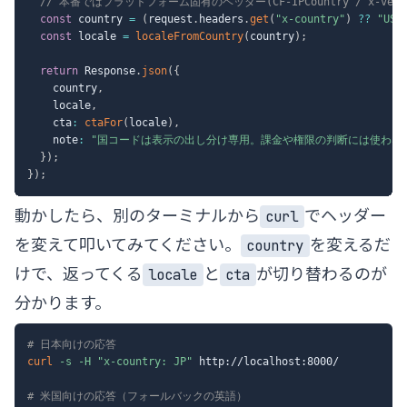
// 本番ではプラットフォーム固有のヘッダー(CF-IPCountry / x-verce
const
 country 
=
(
request
.
headers
.
get
(
"x-country"
)
??
"US"
const
 locale 
=
localeFromCountry
(
country
)
;
return
 Response
.
json
(
{
    country
,
    locale
,
    cta
:
ctaFor
(
locale
)
,
    note
:
"国コードは表示の出し分け専用。課金や権限の判断には使わな
}
)
;
}
)
;
動かしたら、別のターミナルから
でヘッダー
curl
を変えて叩いてみてください。
を変えるだ
country
けで、返ってくる
と
が切り替わるのが
locale
cta
分かります。
# 日本向けの応答
curl
-s
-H
"x-country: JP"
 http://localhost:8000/

# 米国向けの応答（フォールバックの英語）