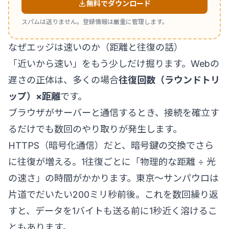
無料でダウンロード
スパムは送りません。登録情報は厳重に管理します。
なぜエッジは速いのか（距離と往復の話）
「近いから速い」をもう少しだけ掘ります。Webの
遅さの正体は、多くの場合
往復回数（ラウンドトリ
ップ）×距離
です。
ブラウザがサーバーと通信するとき、接続を確立す
るだけでも数回のやり取りが発生します。
HTTPS（暗号化通信）だと、暗号鍵の交換でさら
に往復が増える。1往復ごとに「物理的な距離 ÷ 光
の速さ」の時間がかかります。東京〜サンパウロは
片道でだいたい200ミリ秒前後。これを数回繰り返
すと、データを1バイトも送る前に1秒近く溶けるこ
ともあります。