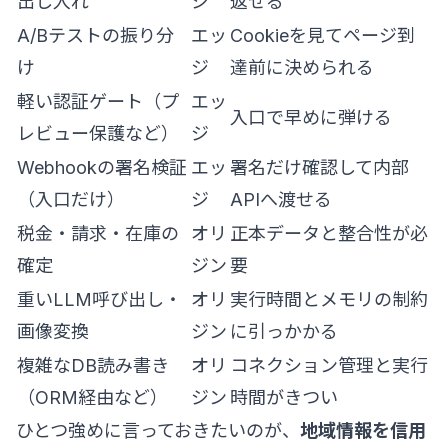
出し入れ
ジ
返せる
A/Bテストの振り分
エッ
Cookieを見てページ到
け
ジ
達前に決められる
軽い認証ゲート（プ
エッ
入口で早めに弾ける
レビュー保護など）
ジ
Webhookの署名検証
エッ
署名だけ確認して内部
（入口だけ）
ジ
APIへ渡せる
税金・請求・在庫の
オリ
正本データと整合性が必
確定
ジン
要
重いLLM呼び出し・
オリ
実行時間とメモリの制約
画像変換
ジン
に引っかかる
複雑なDB読み書き
オリ
コネクション管理と実行
（ORM経由など）
ジン
時間がきつい
ひとつ強めに言っておきたいのが、
地域情報を信用