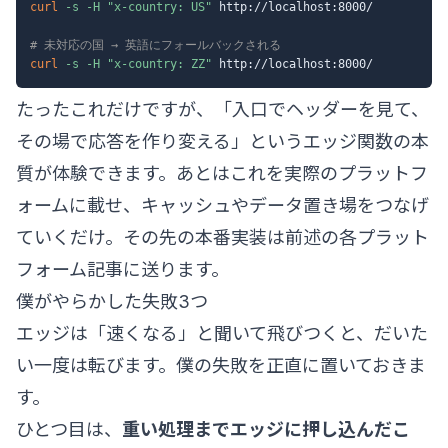
curl
-s
-H
"x-country: US"
 http://localhost:8000/

# 未対応の国 → 英語にフォールバックされる
curl
-s
-H
"x-country: ZZ"
たったこれだけですが、「入口でヘッダーを見て、
その場で応答を作り変える」というエッジ関数の本
質が体験できます。あとはこれを実際のプラットフ
ォームに載せ、キャッシュやデータ置き場をつなげ
ていくだけ。その先の本番実装は前述の各プラット
フォーム記事に送ります。
僕がやらかした失敗3つ
エッジは「速くなる」と聞いて飛びつくと、だいた
い一度は転びます。僕の失敗を正直に置いておきま
す。
ひとつ目は、
重い処理までエッジに押し込んだこ