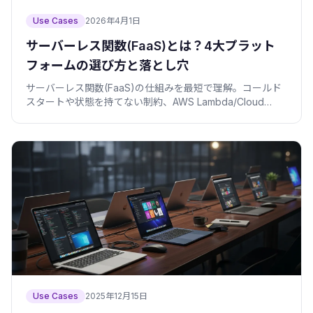
Use Cases
2026年4月1日
サーバーレス関数(FaaS)とは？4大プラット
フォームの選び方と落とし穴
サーバーレス関数(FaaS)の仕組みを最短で理解。コールド
スタートや状態を持てない制約、AWS Lambda/Cloud
Run/Workers/Vercelの選び方を、判断表とコード付きで整
理します。
Use Cases
2025年12月15日