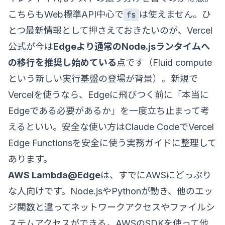
こちらもWeb標準API中心で
は使えません。ひ
fs
とつ最新情報として押さえておきたいのが、Vercel
公式が今は
Edgeより通常のNode.jsランタイムへ
の移行を推奨し始めている
点です（Fluid compute
という新しい実行基盤の登場が背景）。新規で
Vercelを使うなら、Edgeに飛びつく前に「本当に
Edgeである必要があるか」を一度立ち止まって考
えるといい。安全な使い方は
Claude CodeでVercel
Edge Functionsを安全に使う実務ガイド
に整理して
あります。
AWS Lambda@Edge
は、すでにAWSにどっぷり
な人向けです。Node.jsやPythonが動き、他のエッ
ジ関数と違ってネットワークアクセスやファイルシ
ステムアクセスができる。AWSのSDKを使って他