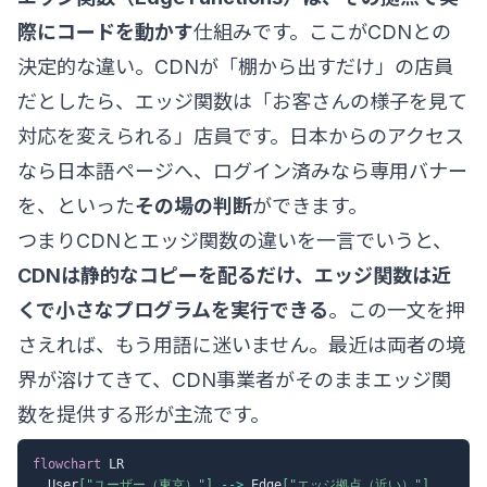
際に
コードを動かす
仕組みです。ここがCDNとの
決定的な違い。CDNが「棚から出すだけ」の店員
だとしたら、エッジ関数は「お客さんの様子を見て
対応を変えられる」店員です。日本からのアクセス
なら日本語ページへ、ログイン済みなら専用バナー
を、といった
その場の判断
ができます。
つまりCDNとエッジ関数の違いを一言でいうと、
CDNは静的なコピーを配るだけ、エッジ関数は近
くで小さなプログラムを実行できる
。この一文を押
さえれば、もう用語に迷いません。最近は両者の境
界が溶けてきて、CDN事業者がそのままエッジ関
数を提供する形が主流です。
flowchart
 LR

  User
["ユーザー（東京）"]
-->
 Edge
["エッジ拠点（近い）"]