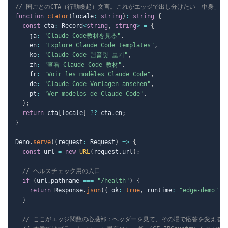
// 国ごとのCTA（行動喚起）文言。これがエッジで出し分けたい「中身」
function
ctaFor
(
locale
:
string
)
:
string
{
const
 cta
:
 Record
<
string
,
string
>
=
{
    ja
:
"Claude Code教材を見る"
,
    en
:
"Explore Claude Code templates"
,
    ko
:
"Claude Code 템플릿 보기"
,
    zh
:
"查看 Claude Code 教材"
,
    fr
:
"Voir les modèles Claude Code"
,
    de
:
"Claude Code Vorlagen ansehen"
,
    pt
:
"Ver modelos de Claude Code"
,
}
;
return
 cta
[
locale
]
??
 cta
.
en
;
}
Deno
.
serve
(
(
request
:
 Request
)
=>
{
const
 url 
=
new
URL
(
request
.
url
)
;
// ヘルスチェック用の入口
if
(
url
.
pathname 
===
"/health"
)
{
return
 Response
.
json
(
{
 ok
:
true
,
 runtime
:
"edge-demo"
}
}
// ここがエッジ関数の心臓部：ヘッダーを見て、その場で応答を変える