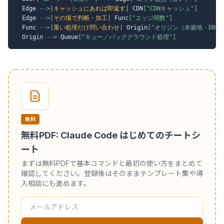
  Edge 
-->
|キャッシュにあれば即返す|
 CDN
["CDNキャッシュ"]
  Edge 
-->
|その場で判断・加工|
 Func
["エッジ関数"]
  Func 
-->
|重い処理だけ問い合わせ|
 Origin
["オリジン（本拠地・DB）"
  Origin 
-->
 Queue
["キュー／バックグラウンド処理"]
無料
無料PDF: Claude Code はじめてのチートシ
ート
まずは無料PDFで基本コマンドと最初の使い方をまとめて
確認してください。登録後はそのままテンプレート集や導
入相談にも進めます。