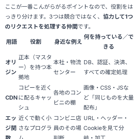
ここが一番こんがらがるポイントなので、役割をは
っきり分けます。3つは競合ではなく、
協力して1つ
のリクエストを処理する仲間
です。
何を持っている／で
用語
役割
身近な例え
きる
正本（マスタ
オリ
本社・物流
DB、認証、決済、
ー）を持つ本
ジン
センター
すべての確定処理
拠地
コピーを近く
画像・CSS・JSな
各地のコン
CDN
に配るキャッ
ど「同じものを大量
ビニの棚
シュ
配布」
エッ
近くで動く小
コンビニ店
URL・ヘッダー・
ジ関
さなプログラ
員のその場
Cookieを見て分
数
ム
判断
岐・加工