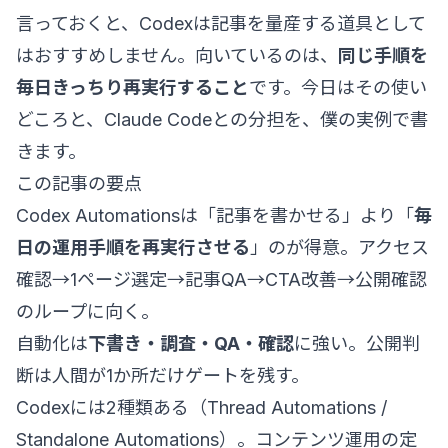
言っておくと、Codexは記事を量産する道具として
はおすすめしません。向いているのは、
同じ手順を
毎日きっちり再実行すること
です。今日はその使い
どころと、Claude Codeとの分担を、僕の実例で書
きます。
この記事の要点
Codex Automationsは「記事を書かせる」より「
毎
日の運用手順を再実行させる
」のが得意。アクセス
確認→1ページ選定→記事QA→CTA改善→公開確認
のループに向く。
自動化は
下書き・調査・QA・確認
に強い。公開判
断は人間が1か所だけゲートを残す。
Codexには2種類ある（Thread Automations /
Standalone Automations）。コンテンツ運用の定