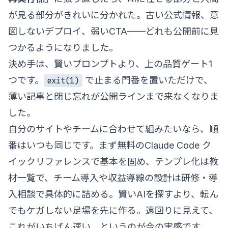
が見る部分がきれいに分かれた。古い公式情報、意
図しないデプロイ、弱いCTA——どれも公開前に見
つかるようになりました。
決め手は、賢いプロンプトより、上の品質ゲート1
つです。
で止まる門番を置いただけで、
exit(1)
薄い記事と閉じ忘れが公開ラインまで来なくなりま
した。
自分のサイトやチームに合わせて組みたいなら、順
番はいつも同じです。まず無料の
Claude Code ク
イックリファレンス
で基本を固め、テンプレ化は
教
材一覧
で、チーム導入や収益導線の設計は
研修・導
入相談
で具体的に詰める。賢いAIを探すより、転ん
でもケガしない足場を先に作る。遠回りに見えて、
これがいちばん速い、というのが今の実感です。