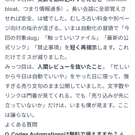
bloat、つまり情報過多）。長い会話に全部覚えさ
せれば安全、は嘘でした。むしろ古い料金や別ペー
ジ向けの指示が混ざる。いまは自動化の冒頭で「今
回の対象slug」「触っていいファイル」「最新の公
式リンク」「禁止事項」を
短く再提示
します。これ
だけでミスが減りました。
みっつ目は、
人間レビューを抜いたこと
。「忙しい
から今日は自動でいいや」をやった日に限って、強
すぎる売り文句のまま公開していました。文字数や
リンクは門番が見てくれる。でも「売り込みが先に
立っていないか」だけは、いまも僕が見ます。ここ
は譲らない。
よくある質問
Q. Codex Automationsは無料で使えますか？
A.