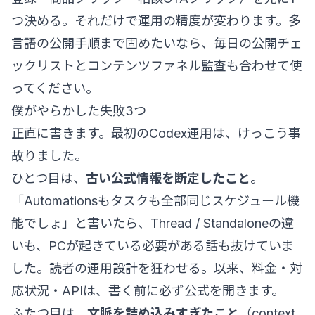
つ決める。それだけで運用の精度が変わります。多
言語の公開手順まで固めたいなら、
毎日の公開チェ
ックリスト
と
コンテンツファネル監査
も合わせて使
ってください。
僕がやらかした失敗3つ
正直に書きます。最初のCodex運用は、けっこう事
故りました。
ひとつ目は、
古い公式情報を断定したこと
。
「Automationsもタスクも全部同じスケジュール機
能でしょ」と書いたら、Thread / Standaloneの違
いも、PCが起きている必要がある話も抜けていま
した。読者の運用設計を狂わせる。以来、料金・対
応状況・APIは、書く前に必ず公式を開きます。
ふたつ目は、
文脈を詰め込みすぎたこと
（context