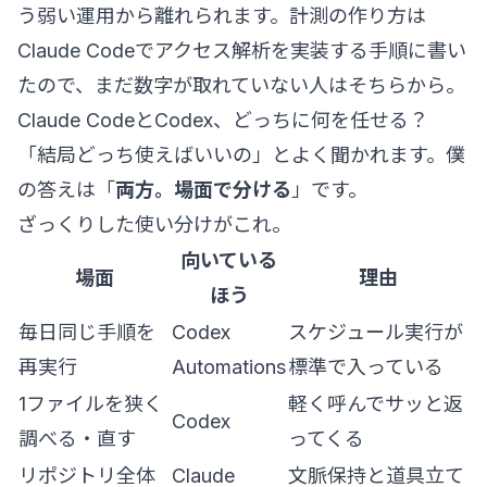
う弱い運用から離れられます。計測の作り方は
Claude Codeでアクセス解析を実装する手順
に書い
たので、まだ数字が取れていない人はそちらから。
Claude CodeとCodex、どっちに何を任せる？
「結局どっち使えばいいの」とよく聞かれます。僕
の答えは「
両方。場面で分ける
」です。
ざっくりした使い分けがこれ。
向いている
場面
理由
ほう
毎日同じ手順を
Codex
スケジュール実行が
再実行
Automations
標準で入っている
1ファイルを狭く
軽く呼んでサッと返
Codex
調べる・直す
ってくる
リポジトリ全体
Claude
文脈保持と道具立て