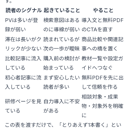
す。
読者のシグナル
起きていること
やること
PVは多いが登
検索意図はある
導入文と無料PDF
録が弱い
のに導線が弱い
のCTAを直す
滞在は長いがク
読まれているが
商品比較や関連記
リックが少ない
次の一歩が曖昧
事への橋を置く
比較記事に流入
購入前の検討が
教材一覧や設定ガ
している
始まっている
イドへつなぐ
初心者記事に流
まず安心したい
無料PDFを先に出
入している
読者が多い
して信頼を作る
相談対象・成果
研修ページを見
自力導入に不安
物・対象外を明確
ている
がある
に
この表を渡すだけで、「とりあえず1本書く」とい