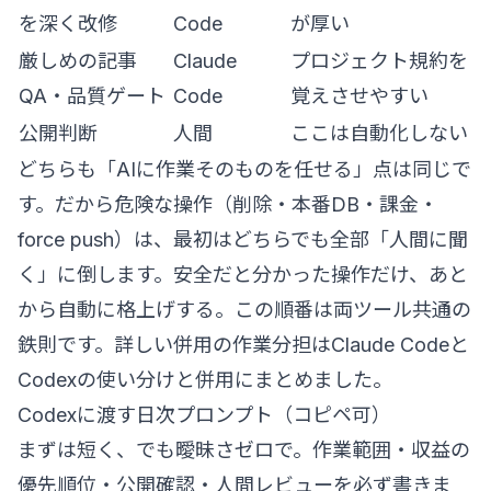
を深く改修
Code
が厚い
厳しめの記事
Claude
プロジェクト規約を
QA・品質ゲート
Code
覚えさせやすい
公開判断
人間
ここは自動化しない
どちらも「AIに作業そのものを任せる」点は同じで
す。だから危険な操作（削除・本番DB・課金・
force push）は、最初はどちらでも全部「人間に聞
く」に倒します。安全だと分かった操作だけ、あと
から自動に格上げする。この順番は両ツール共通の
鉄則です。詳しい併用の作業分担は
Claude Codeと
Codexの使い分けと併用
にまとめました。
Codexに渡す日次プロンプト（コピペ可）
まずは短く、でも曖昧さゼロで。作業範囲・収益の
優先順位・公開確認・人間レビューを必ず書きま