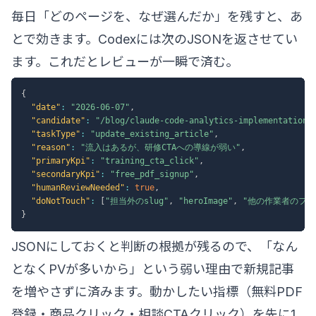
毎日「どのページを、なぜ選んだか」を残すと、あ
とで効きます。Codexには次のJSONを返させてい
ます。これだとレビューが一瞬で済む。
{
"date"
:
"2026-06-07"
,
"candidate"
:
"/blog/claude-code-analytics-implementation/
"taskType"
:
"update_existing_article"
,
"reason"
:
"流入はあるが、研修CTAへの導線が弱い"
,
"primaryKpi"
:
"training_cta_click"
,
"secondaryKpi"
:
"free_pdf_signup"
,
"humanReviewNeeded"
:
true
,
"doNotTouch"
:
[
"担当外のslug"
,
"heroImage"
,
"他の作業者のファ
}
JSONにしておくと判断の根拠が残るので、「なん
となくPVが多いから」という弱い理由で新規記事
を増やさずに済みます。動かしたい指標（無料PDF
登録・商品クリック・相談CTAクリック）を先に1