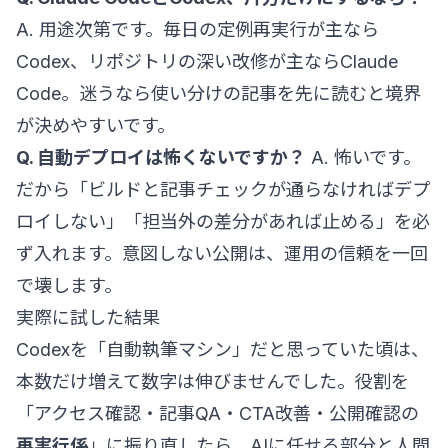
A. 用途次第です。毎日の定例再実行が主なら
Codex、リポジトリの深い改修が主ならClaude
Code。迷うなら
使い分けの記事
を先に読むと境界
が決めやすいです。
Q. 自動デプロイは怖くないですか？
A. 怖いです。
だから「ビルドと記事チェックが通らなければデプ
ロイしない」「担当外の差分があれば止める」を必
ず入れます。意図しない公開は、運用の信頼を一回
で壊します。
実際に試した結果
Codexを「自動執筆マシン」だと思っていた頃は、
本数だけ増えて数字は伸びませんでした。役割を
「アクセス確認・記事QA・CTA改善・公開確認の
再実行係
」に振り直したら、AIに任せる部分と人間