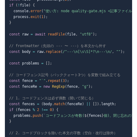
if
(
!
file
)
{
  console
.
error
(
"使い方: node quality-gate.mjs <記事ファイル>"
  process
.
exit
(
1
)
;
}
const
 raw 
=
await
readFile
(
file
,
"utf8"
)
;
// frontmatter（先頭の --- 〜 ---）を本文から外す
const
 body 
=
 raw
.
replace
(
/
^---\n[\s\S]*?\n---\n
/
,
""
)
;
const
 problems 
=
[
]
;
// コードフェンス記号（バッククォート3つ）を変数で組み立てる
const
 fence 
=
"`"
.
repeat
(
3
)
;
const
 fenceRe 
=
new
RegExp
(
fence
,
"g"
)
;
// 1. コードフェンスは必ず偶数（開いて閉じる）
const
 fences 
=
(
body
.
match
(
fenceRe
)
||
[
]
)
.
length
;
if
(
fences 
%
2
!==
0
)
{
  problems
.
push
(
`
コードフェンスが奇数(
${
fences
}
個)。閉じ忘れの可
}
// 2. コードブロックを除いた本文の字数（空白・改行は除外）