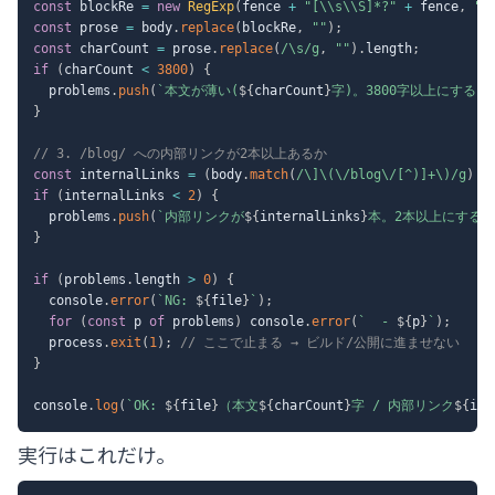
const
 blockRe 
=
new
RegExp
(
fence 
+
"[\\s\\S]*?"
+
 fence
,
"g
const
 prose 
=
 body
.
replace
(
blockRe
,
""
)
;
const
 charCount 
=
 prose
.
replace
(
/
\s
/
g
,
""
)
.
length
;
if
(
charCount 
<
3800
)
{
  problems
.
push
(
`
本文が薄い(
${
charCount
}
字)。3800字以上にする。
}
// 3. /blog/ への内部リンクが2本以上あるか
const
 internalLinks 
=
(
body
.
match
(
/
\]\(\/blog\/[^)]+\)
/
g
)
|
if
(
internalLinks 
<
2
)
{
  problems
.
push
(
`
内部リンクが
${
internalLinks
}
本。2本以上にする。
}
if
(
problems
.
length 
>
0
)
{
  console
.
error
(
`
NG: 
${
file
}
`
)
;
for
(
const
 p 
of
 problems
)
 console
.
error
(
`
  - 
${
p
}
`
)
;
  process
.
exit
(
1
)
;
// ここで止まる → ビルド/公開に進ませない
}
console
.
log
(
`
OK: 
${
file
}
（本文
${
charCount
}
字 / 内部リンク
${
int
実行はこれだけ。