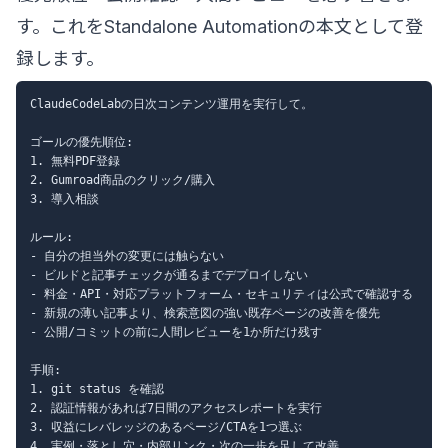
す。これをStandalone Automationの本文として登
録します。
ClaudeCodeLabの日次コンテンツ運用を実行して。

ゴールの優先順位:

1. 無料PDF登録

2. Gumroad商品のクリック/購入

3. 導入相談

ルール:

- 自分の担当外の変更には触らない

- ビルドと記事チェックが通るまでデプロイしない

- 料金・API・対応プラットフォーム・セキュリティは公式で確認する

- 新規の薄い記事より、検索意図の強い既存ページの改善を優先

- 公開/コミットの前に人間レビューを1か所だけ残す

手順:

1. git status を確認

2. 認証情報があれば7日間のアクセスレポートを実行

3. 収益にレバレッジのあるページ/CTAを1つ選ぶ

4. 実例・落とし穴・内部リンク・次の一歩を足して改善
