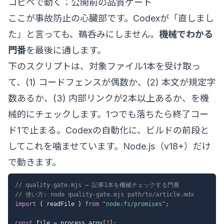
コピペで動く：公開前の品質ゲート
ここが事故防止の心臓部です。Codexが「直しまし
た」と言っても、鵜呑みにしません。
機械でわかる
門番
を最後に通します。
下のスクリプトは、対象ファイル1本を受け取っ
て、(1) コードフェンスが偶数か、(2) 本文が規定字
数あるか、(3) 内部リンクが2本以上あるか、を機
械的にチェックします。1つでも落ちたら終了コー
ド1で止まる。Codexの自動化に、ビルドの前段と
してこれを噛ませています。Node.js（v18+）だけ
で動きます。
// quality-gate.mjs — 記事1本を機械チェックする門番
// 使い方: node quality-gate.mjs path/to/article.mdx
import
{
 readFile 
}
from
"node:fs/promises"
;
const
 file 
=
 process
.
argv
[
2
]
;