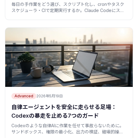
毎日の手作業をどう選び、スクリプト化し、cronやタスク
スケジューラ・CIで定期実行するか。Claude Codeにスク
リプトを書かせ、通知と失敗時の扱いまで実体験でまとめ
ました。
Advanced
2026年5月19日
自律エージェントを安全に走らせる足場：
Codexの暴走を止める7つのガード
Codexのような自律AIに作業を任せて事故らないために。
サンドボックス、権限の最小化、出力の検証、破壊的操作
のガード、秘密の保護を、コピペで動く設定と僕の失敗談