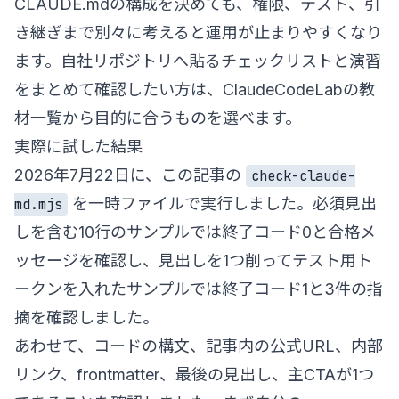
CLAUDE.mdの構成を決めても、権限、テスト、引
き継ぎまで別々に考えると運用が止まりやすくなり
ます。自社リポジトリへ貼るチェックリストと演習
をまとめて確認したい方は、
ClaudeCodeLabの教
材一覧
から目的に合うものを選べます。
実際に試した結果
2026年7月22日に、この記事の
check-claude-
を一時ファイルで実行しました。必須見出
md.mjs
しを含む10行のサンプルでは終了コード0と合格メ
ッセージを確認し、見出しを1つ削ってテスト用ト
ークンを入れたサンプルでは終了コード1と3件の指
摘を確認しました。
あわせて、コードの構文、記事内の公式URL、内部
リンク、frontmatter、最後の見出し、主CTAが1つ