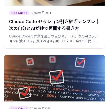
Use Cases
2026年5月26日
Claude Code セッション引き継ぎテンプレ｜
次の自分とAIが秒で再開する書き方
Claude Codeの作業を翌日の自分やチーム、次のAIセッシ
ョンに渡すコツ。残すべき4項目、CLAUDE.mdとの使い分
け、コピペで使える引き継ぎテンプレと自動生成スクリプ
ト。
Use Cases
2026年4月12日