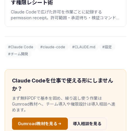
す権限レシート術
Claude Codeで広げた許可を作業ごとに記録する
permission receipt。許可範囲・承認待ち・検証コマンドを
残し、事故の説明責任を1分で果たす方法を実例で解説。
#Claude Code
#claude-code
#CLAUDE.md
#設定
#チーム開発
Claude Codeを仕事で使える形にしません
か？
まず無料PDFで基本を固め、繰り返し使う作業は
Gumroad教材へ、チーム導入や権限設計は導入相談へ進
めます。
Gumroad教材を見る
導入相談を見る