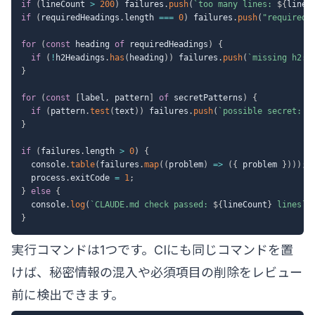
if
(
lineCount 
>
200
)
 failures
.
push
(
`
too many lines: 
${
lineC
if
(
requiredHeadings
.
length 
===
0
)
 failures
.
push
(
"required 
for
(
const
 heading 
of
 requiredHeadings
)
{
if
(
!
h2Headings
.
has
(
heading
)
)
 failures
.
push
(
`
missing h2: 
}
for
(
const
[
label
,
 pattern
]
of
 secretPatterns
)
{
if
(
pattern
.
test
(
text
)
)
 failures
.
push
(
`
possible secret: 
$
}
if
(
failures
.
length 
>
0
)
{
  console
.
table
(
failures
.
map
(
(
problem
)
=>
(
{
 problem 
}
)
)
)
;
  process
.
exitCode 
=
1
;
}
else
{
  console
.
log
(
`
CLAUDE.md check passed: 
${
lineCount
}
 lines
`
)
}
実行コマンドは1つです。CIにも同じコマンドを置
けば、秘密情報の混入や必須項目の削除をレビュー
前に検出できます。