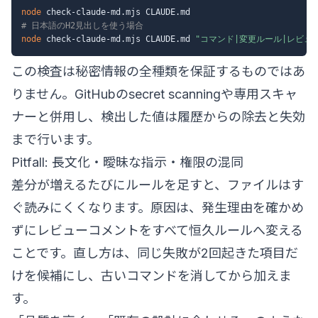
node
# 日本語のH2見出しを使う場合
node
 check-claude-md.mjs CLAUDE.md 
"コマンド|変更ルール|レビュ
この検査は秘密情報の全種類を保証するものではあ
りません。GitHubのsecret scanningや専用スキャ
ナーと併用し、検出した値は履歴からの除去と失効
まで行います。
Pitfall: 長文化・曖昧な指示・権限の混同
差分が増えるたびにルールを足すと、ファイルはす
ぐ読みにくくなります。原因は、発生理由を確かめ
ずにレビューコメントをすべて恒久ルールへ変える
ことです。直し方は、同じ失敗が2回起きた項目だ
けを候補にし、古いコマンドを消してから加えま
す。