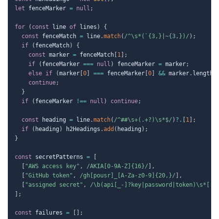
let
 fenceMarker 
=
null
;
for
(
const
 line 
of
 lines
)
{
const
 fenceMatch 
=
 line
.
match
(
/
^\s*(`{3,}|~{3,})
/
)
;
if
(
fenceMatch
)
{
const
 marker 
=
 fenceMatch
[
1
]
;
if
(
fenceMarker 
===
null
)
 fenceMarker 
=
 marker
;
else
if
(
marker
[
0
]
===
 fenceMarker
[
0
]
&&
 marker
.
length 
continue
;
}
if
(
fenceMarker 
!==
null
)
continue
;
const
 heading 
=
 line
.
match
(
/
^##\s+(.+?)\s*$
/
)
?.
[
1
]
;
if
(
heading
)
 h2Headings
.
add
(
heading
)
;
}
const
 secretPatterns 
=
[
[
"AWS access key"
,
/
AKIA[0-9A-Z]{16}
/
]
,
[
"GitHub token"
,
/
gh[pousr]_[A-Za-z0-9]{20,}
/
]
,
[
"assigned secret"
,
/
\b(api[_-]?key|password|token)\s*[:=
]
;
const
 failures 
=
[
]
;