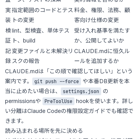
実
指定範囲のコードとテス
料金、権限、法務、顧
装
トの変更
客向け仕様の変更
検
lint、型検査、単体テス
受け入れ基準を満たす
証
ト、build
か、公開してよいか
記
変更ファイルと未解決リ
CLAUDE.mdに恒久ル
録
スクの報告
ールを追加するか
CLAUDE.mdは「この順で確認してほしい」という
案内です。
や本番DB更新を本
git push --force
当に止めたい場合は、
の
settings.json
permissionsや
hookを使います。詳し
PreToolUse
い分離は
Claude Codeの権限設定ガイド
でも確認で
きます。
読み込まれる場所を先に決める