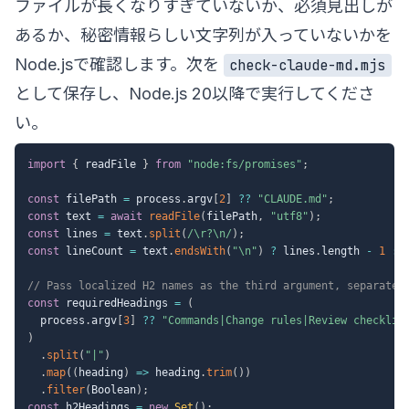
ファイルが長くなりすぎていないか、必須見出しが
あるか、秘密情報らしい文字列が入っていないかを
Node.jsで確認します。次を
check-claude-md.mjs
として保存し、Node.js 20以降で実行してくださ
い。
import
{
 readFile 
}
from
"node:fs/promises"
;
const
 filePath 
=
 process
.
argv
[
2
]
??
"CLAUDE.md"
;
const
 text 
=
await
readFile
(
filePath
,
"utf8"
)
;
const
 lines 
=
 text
.
split
(
/
\r?\n
/
)
;
const
 lineCount 
=
 text
.
endsWith
(
"\n"
)
?
 lines
.
length 
-
1
:
 
// Pass localized H2 names as the third argument, separated
const
 requiredHeadings 
=
(
  process
.
argv
[
3
]
??
"Commands|Change rules|Review checklis
)
.
split
(
"|"
)
.
map
(
(
heading
)
=>
 heading
.
trim
(
)
)
.
filter
(
Boolean
)
;
const
 h2Headings 
=
new
Set
(
)
;