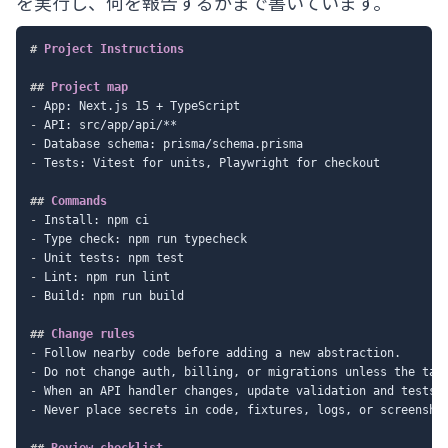
を実行し、何を報告するかまで書いています。
#
 Project Instructions
##
 Project map
-
-
-
-
 Tests: Vitest for units, Playwright for checkout

##
 Commands
-
-
-
-
-
 Build: npm run build

##
 Change rules
-
-
-
-
 Never place secrets in code, fixtures, logs, or screenshot
##
 Review checklist