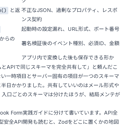
ク
と返
不正なJSON、過剰なプロパティ、レスポ
n()
ンス契約
起動時の設定漏れ、URL形式、ポート番号
からの
署名検証後のイベント種別、必須ID、金額
アプリ内で変換した後も保存できる形か
とAPIで同じスキーマを完全共有して」と頼んだこ
ない一時項目とサーバー固有の項目が一つのスキーマ
に半日かかりました。共有していいのはメール形式や
。入口ごとのスキーマは分けたほうが、結局メンテが
 Hook Form実践ガイド
に分けて書いています。API全
C型安全API開発
も読むと、Zodをどこに置くかの地図