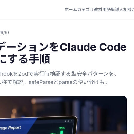
ホーム
カテゴリ
教材
用語集
導入相談
/6/6)
ーションをClaude Code
にする手順
bhookをZodで実行時検証する型安全パターンを、
人称で解説。safeParseとparseの使い分けも。