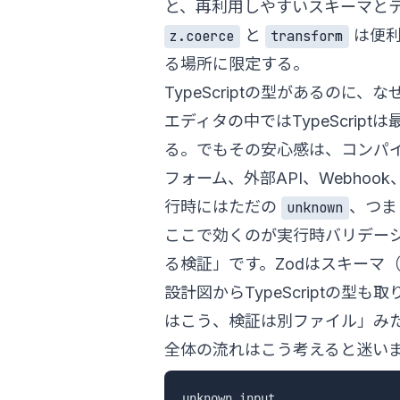
と、再利用しやすいスキーマと
と
は便利
z.coerce
transform
る場所に限定する。
TypeScriptの型があるのに、
エディタの中ではTypeScri
る。でもその安心感は、コンパ
フォーム、外部API、Webho
行時にはただの
、つま
unknown
ここで効くのが実行時バリデー
る検証」です。Zodはスキーマ
設計図からTypeScriptの
はこう、検証は別ファイル」み
全体の流れはこう考えると迷い
unknown input
