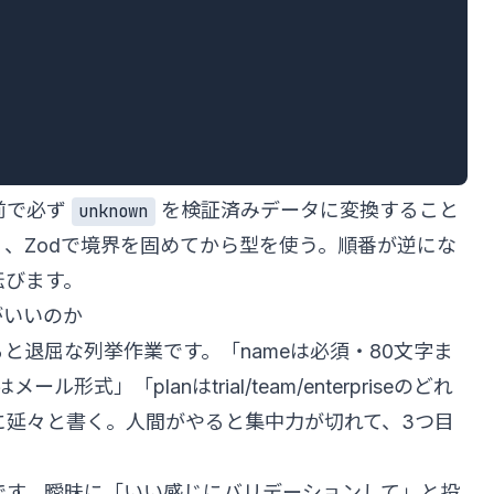
前で必ず
を検証済みデータに変換すること
unknown
、Zodで境界を固めてから型を使う。順番が逆にな
転びます。
性がいいのか
と退屈な列挙作業です。「nameは必須・80文字ま
形式」「planはtrial/team/enterpriseのどれ
に延々と書く。人間がやると集中力が切れて、3つ目
意分野です。曖昧に「いい感じにバリデーションして」と投