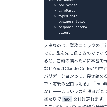
  -> Zod schema

  -> safeParse

  -> typed data

  -> business logic

  -> response schema

大事なのは、業務ロジックの手
です。型を先に信じるのではなく
ると、冒頭の僕みたいに本番で
なぜZodはClaude Codeと相
バリデーションって、突き詰める
で・前後の空白は削る」「emailはメール
か」——こういうのを項目ごと
あたりで
を付け忘れます。
max
ここがClaude Codeの得