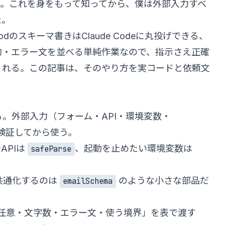
ん。これを身をもって知ってから、僕は外部入力すべ
た。
のスキーマ書きはClaude Codeに丸投げできる、
約・エラー文を並べる単純作業なので、指示さえ正確
くれる。この記事は、そのやり方を実コードと依頼文
消える。外部入力（フォーム・API・環境変数・
時検証してから使う。
APIは
、起動を止めたい環境変数は
safeParse
共通化するのは
のような小さな部品だ
emailSchema
・必須/任意・文字数・エラー文・使う境界」を表で渡す