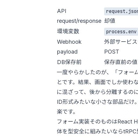
API
request.jso
request/response
却値
環境変数
process.env
Webhook
外部サービス
payload
POST
DB保存前
保存直前の値
一度やらかしたのが、「フォーム
とです。結果、画面でしか使わ
に混ざって、後から分離するの
ID形式みたいな小さな部品だけ
楽です。
フォーム実装そのものは
React
体を型安全に組みたいなら
tRP