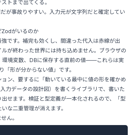
テストまで出てくる。
だが事故りやすい。入力元が文字列だと確定してい
なぜZodがいるのか
ptは最強です。補完も効くし、間違った代入は赤線が出
イルが終わった世界には持ち込めません。ブラウザの
ok、環境変数、DBに保存する直前の値——これらは実
り「形が分からない値」です。
ション、要するに「動いている最中に値の形を確かめ
（入力データの設計図）を書くライブラリで、書いた
型も取り出せます。検証と型定義が一本化されるので、「型
たいな二重管理が消えます。
ません。