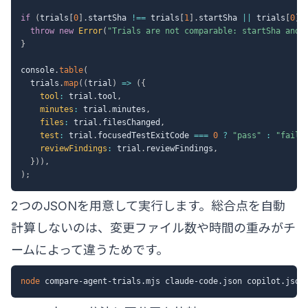
if
(
trials
[
0
]
.
startSha 
!==
 trials
[
1
]
.
startSha 
||
 trials
[
0
]
.
throw
new
Error
(
"Trials are not comparable: startSha and 
}
console
.
table
(
  trials
.
map
(
(
trial
)
=>
(
{
tool
:
 trial
.
tool
,
minutes
:
 trial
.
minutes
,
files
:
 trial
.
filesChanged
,
test
:
 trial
.
focusedTestExitCode 
===
0
?
"pass"
:
"fail"
reviewFindings
:
 trial
.
reviewFindings
,
}
)
)
,
)
;
2つのJSONを用意して実行します。総合点を自動
計算しないのは、変更ファイル数や時間の重みがチ
ームによって違うためです。
node