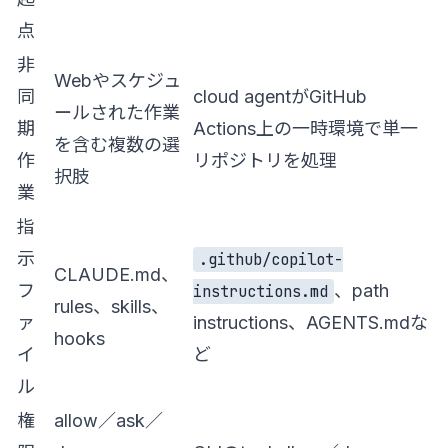
点
非
Webやスケジュ
同
cloud agentがGitHub
ールされた作業
期
Actions上の一時環境で単一
を含む複数の選
作
リポジトリを処理
択肢
業
指
示
.github/copilot-
CLAUDE.md、
フ
、path
instructions.md
rules、skills、
ァ
instructions、AGENTS.mdな
hooks
イ
ど
ル
権
allow／ask／