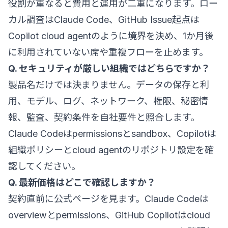
役割が重なると費用と運用が二重になります。ロー
カル調査はClaude Code、GitHub Issue起点は
Copilot cloud agentのように境界を決め、1か月後
に利用されていない席や重複フローを止めます。
Q. セキュリティが厳しい組織ではどちらですか？
製品名だけでは決まりません。データの保存と利
用、モデル、ログ、ネットワーク、権限、秘密情
報、監査、契約条件を自社要件と照合します。
Claude Codeはpermissionsとsandbox、Copilotは
組織ポリシーとcloud agentのリポジトリ設定を確
認してください。
Q. 最新価格はどこで確認しますか？
契約直前に公式ページを見ます。Claude Codeは
overview
と
permissions
、GitHub Copilotは
cloud