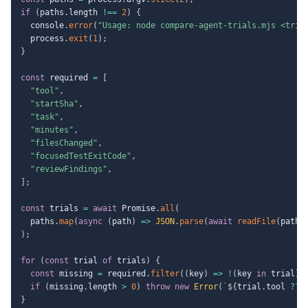
if
(
paths
.
length 
!==
2
)
{
  console
.
error
(
"Usage: node compare-agent-trials.mjs <tria
  process
.
exit
(
1
)
;
}
const
 required 
=
[
"tool"
,
"startSha"
,
"task"
,
"minutes"
,
"filesChanged"
,
"focusedTestExitCode"
,
"reviewFindings"
,
]
;
const
 trials 
=
await
 Promise
.
all
(
  paths
.
map
(
async
(
path
)
=>
JSON
.
parse
(
await
readFile
(
path
,
)
;
for
(
const
 trial 
of
 trials
)
{
const
 missing 
=
 required
.
filter
(
(
key
)
=>
!
(
key 
in
 trial
)
)
if
(
missing
.
length 
>
0
)
throw
new
Error
(
`
${
trial
.
tool 
??
}