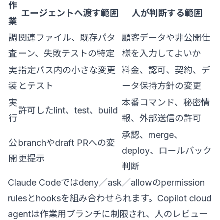
作
エージェントへ渡す範囲
人が判断する範囲
業
調
関連ファイル、既存パタ
顧客データや非公開仕
査
ーン、失敗テストの特定
様を入力してよいか
実
指定パス内の小さな変更
料金、認可、契約、デ
装
とテスト
ータ保持方針の変更
実
本番コマンド、秘密情
許可したlint、test、build
行
報、外部送信の許可
承認、merge、
公
branchやdraft PRへの変
deploy、ロールバック
開
更提示
判断
Claude Codeではdeny／ask／allowのpermission
rulesとhooksを組み合わせられます。Copilot cloud
agentは作業用ブランチに制限され、人のレビュー