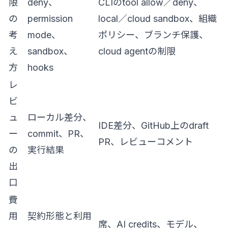
限
deny、
CLIのtool allow／deny、
の
permission
local／cloud sandbox、組織
考
mode、
ポリシー、ブランチ保護、
え
sandbox、
cloud agentの制限
方
hooks
レ
ビ
ュ
ローカル差分、
IDE差分、GitHub上のdraft
ー
commit、PR、
PR、レビューコメント
の
実行結果
出
口
費
用
契約形態と利用
席、AI credits、モデル、