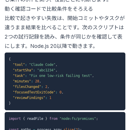
動く確認コードで比較条件をそろえる
比較で起きやすい失敗は、開始コミットやタスクが
違うまま結果を比べることです。次のスクリプトは
2つの試行記録を読み、条件が同じかを確認して表
にします。Node.js 20以降で動きます。
{
"tool"
:
"Claude Code"
,
"startSha"
:
"abc1234"
,
"task"
:
"Fix one low-risk failing test"
,
"minutes"
:
28
,
"filesChanged"
:
2
,
"focusedTestExitCode"
:
0
,
"reviewFindings"
:
1
}
import
{
 readFile 
}
from
"node:fs/promises"
;
const
 paths 
=
 process
.
argv
.
slice
(
2
)
;