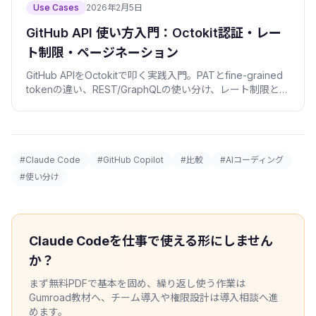
Use Cases
2026年2月5日
GitHub API 使い方入門：Octokit認証・レー
ト制限・ページネーション
GitHub APIをOctokitで叩く実践入門。PATとfine-grained
tokenの違い、REST/GraphQLの使い分け、レート制限とペ
ージネーション、issue/PR操作をコピペで動くコードで解
説。
#Claude Code
#GitHub Copilot
#比較
#AIコーディング
#使い分け
Claude Codeを仕事で使える形にしません
か？
まず無料PDFで基本を固め、繰り返し使う作業は
Gumroad教材へ、チーム導入や権限設計は導入相談へ進
めます。