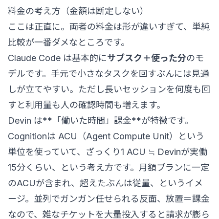
料金の考え方（金額は断定しない）
ここは正直に。両者の料金は形が違いすぎて、単純
比較が一番ダメなところです。
Claude Code は基本的に
サブスク＋使った分
のモ
デルです。手元で小さなタスクを回すぶんには見通
しが立てやすい。ただし長いセッションを何度も回
すと利用量も人の確認時間も増えます。
Devin は**「働いた時間」課金**が特徴です。
Cognitionは ACU（Agent Compute Unit）という
単位を使っていて、ざっくり1 ACU ≒ Devinが実働
15分くらい、という考え方です。月額プランに一定
のACUが含まれ、超えたぶんは従量、というイメ
ージ。並列でガンガン任せられる反面、放置＝課金
なので、雑なチケットを大量投入すると請求が膨ら