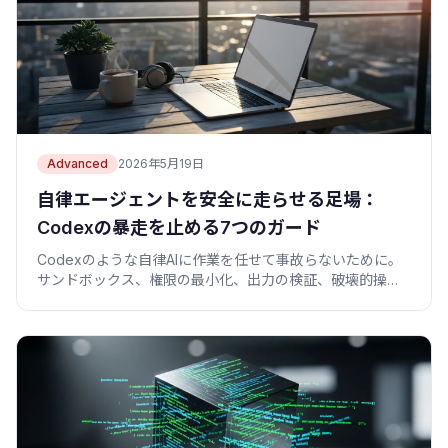
Advanced
2026年5月19日
自律エージェントを安全に走らせる足場：
Codexの暴走を止める7つのガード
Codexのような自律AIに作業を任せて事故らないために。
サンドボックス、権限の最小化、出力の検証、破壊的操作
のガード、秘密の保護を、コピペで動く設定と僕の失敗談
で。