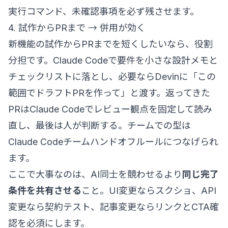
実行コマンド、未確認事項を必ず残させます。
4. 試作からPRまで → 併用が効く
新機能の試作からPRまでを短くしたいなら、役割
分担です。Claude Codeで要件を小さな設計メモと
チェックリストに落とし、必要ならDevinに「この
範囲でドラフトPRを作って」と渡す。返ってきた
PRはClaude Codeでレビュー観点を固定して読み
直し、最後は人が判断する。チームでの型は
Claude Codeチームハンドオフルール
につなげられ
ます。
ここで大事なのは、AI同士を競わせるより
同じ完了
条件を共有させる
こと。UI変更ならスクショ、API
変更なら契約テスト、記事変更ならリンクとCTA確
認を必須にします。