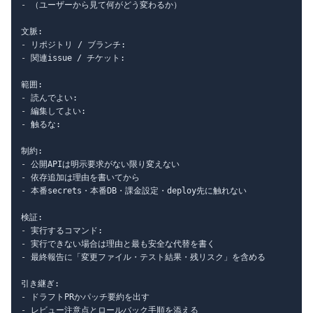
-
 （ユーザーから見て何がどう変わるか）

-
-
 関連issue / チケット:

-
-
-
 触るな:

-
-
-
 本番secrets・本番DB・課金設定・deploy先に触れない

-
-
-
 最終報告に「変更ファイル・テスト結果・残リスク」を含める

-
-