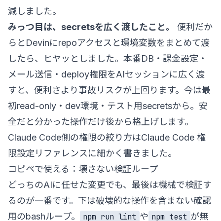
減しました。
みっつ目は、secretsを広く渡したこと。
便利だか
らとDevinにrepoアクセスと環境変数をまとめて渡
したら、ヒヤッとしました。本番DB・課金設定・
メール送信・deploy権限をAIセッションに広く渡
すと、便利さより事故リスクが上回ります。今は最
初read-only・dev環境・テスト用secretsから。安
全だと分かった操作だけ後から格上げします。
Claude Code側の権限の絞り方は
Claude Code 権
限設定リファレンス
に細かく書きました。
コピペで使える：壊さない検証ループ
どっちのAIに任せた変更でも、最後は機械で検証す
るのが一番です。下は破壊的な操作を含まない確認
用のbashループ。
や
が無
npm run lint
npm test