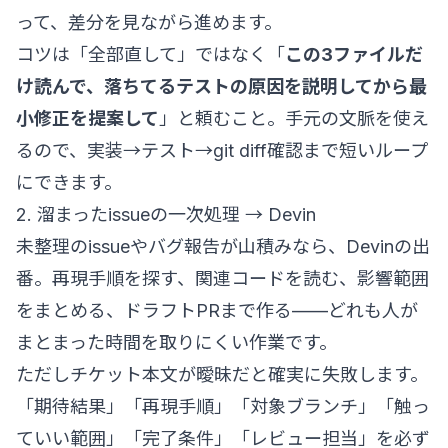
って、差分を見ながら進めます。
コツは「全部直して」ではなく「
この3ファイルだ
け読んで、落ちてるテストの原因を説明してから最
小修正を提案して
」と頼むこと。手元の文脈を使え
るので、実装→テスト→git diff確認まで短いループ
にできます。
2. 溜まったissueの一次処理 → Devin
未整理のissueやバグ報告が山積みなら、Devinの出
番。再現手順を探す、関連コードを読む、影響範囲
をまとめる、ドラフトPRまで作る——どれも人が
まとまった時間を取りにくい作業です。
ただしチケット本文が曖昧だと確実に失敗します。
「期待結果」「再現手順」「対象ブランチ」「触っ
ていい範囲」「完了条件」「レビュー担当」を必ず