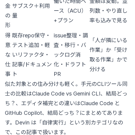
働いた時間ベ
金額は変動。並
金
サブスク＋利用
ース（ACU）
列数・やり直し
の
量
+プラン
率も込みで見る
形
得
既存repo保守・
issue整理・調
「人が隣にいる
意
テスト追加・軽
査・移行・バ
作業」か「受け
な
いリファクタ・
ックログ消
取る作業」かで
仕
記事/ドキュメン
化・ドラフト
分ける
事
ト
PR
似た対象との住み分けも軽く。手元のCLIツール同
士の比較は
Claude Code vs Gemini CLI、結局どっ
ち？
、エディタ補完との違いは
Claude Code と
GitHub Copilot、結局どっち？
にまとめてありま
す。Devin は「自律実行」という別カテゴリなの
で、この記事で扱います。