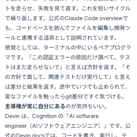
トを走らせ、失敗を見て直す。これを短いサイクル
で繰り返します。公式の
Claude Code overview
で
も、コードベースを読んでファイルを編集し開発ツ
ールと連携する道具として説明されています。
感覚としては、ターミナルの中にいるペアプログラ
マです。「この認証エラーの原因だけ調べて。テス
トはまだ走らせないで」と言えば方針を返す。「そ
の方針で直して、関連テストだけ実行して」と言え
ば差分と結果を返す。途中でいつでも止められて、
変なファイルを触ったらgit差分ですぐ気づける。
主導権が常に自分にある
のが気持ちいい。
Devin は、Cognition の「AI software
engineer（AIソフトウェアエンジニア）」です。公
式の
Devin docs
では、コードを書き、実行し、テ