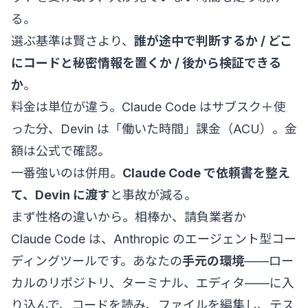
る。
選ぶ基準は賢さより、
誰が途中で判断するか / どこ
にコードと秘密情報を置くか / 後から検証できる
か
。
料金は単位が違う。Claude Code はサブスク＋使
った分、Devin は「働いた時間」課金（ACU）。金
額は公式で確認。
一番強いのは併用。
Claude Code で依頼書を整え
て、Devin に渡す
と事故が減る。
まず性格の違いから。相棒か、請負業者か
Claude Code は、Anthropic のエージェント型コー
ディングツールです。あなたの
手元の環境
——ロー
カルのリポジトリ、ターミナル、エディタ——に入
り込んで、コードを読み、ファイルを編集し、テス