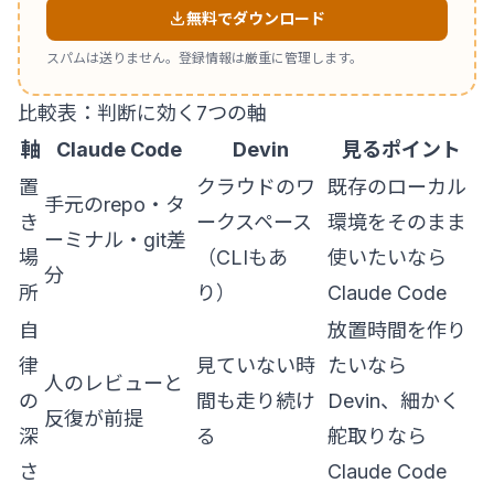
無料でダウンロード
スパムは送りません。登録情報は厳重に管理します。
比較表：判断に効く7つの軸
軸
Claude Code
Devin
見るポイント
置
クラウドのワ
既存のローカル
手元のrepo・タ
き
ークスペース
環境をそのまま
ーミナル・git差
場
（CLIもあ
使いたいなら
分
所
り）
Claude Code
自
放置時間を作り
律
見ていない時
たいなら
人のレビューと
の
間も走り続け
Devin、細かく
反復が前提
深
る
舵取りなら
さ
Claude Code