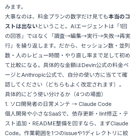
みます。
大事なのは、料金プランの数字だけ見ても
本当のコ
ストは出ない
ということ。AIエージェントは「1回
の回答」ではなく「調査→編集→実行→失敗→再実
行」を繰り返します。だから、セッション数・並列
数・人のレビュー時間・やり直し率まで足して初め
て比較になる。具体的な金額は
Devin公式の料金ペ
ージ
とAnthropic公式で、自分の使い方に当てて確
認してください（どちらもよく改定されます）。
具体的にどう使い分けるか（4つの場面）
1. ソロ開発者の日常メンテ → Claude Code
個人開発や小さなSaaSで、依存更新・lint修正・テ
スト追加・README整備を回すなら、まずClaude
Code。作業範囲を1つのissueや1ディレクトリに絞