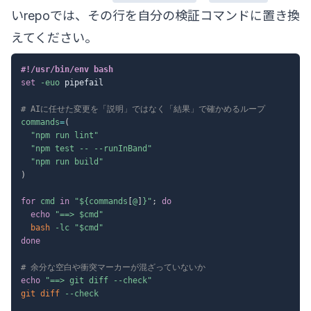
いrepoでは、その行を自分の検証コマンドに置き換
えてください。
#!/usr/bin/env bash
set
-euo
 pipefail

# AIに任せた変更を「説明」ではなく「結果」で確かめるループ
commands
=
(
"npm run lint"
"npm test -- --runInBand"
"npm run build"
)
for
cmd
in
"
${commands
[
@
]
}
"
;
do
echo
"==> 
$cmd
"
bash
-lc
"
$cmd
"
done
# 余分な空白や衝突マーカーが混ざっていないか
echo
"==> git diff --check"
git
diff
--check