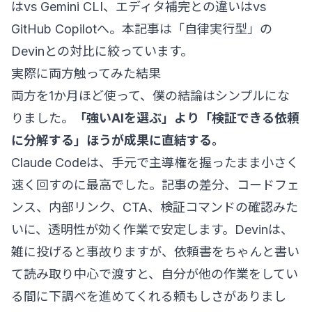
は
vs Gemini CLI
、エディタ補完との違いは
vs
GitHub Copilot
へ。本記事は「自律実行型」の
Devinとの対比に絞っています。
実際に両方触ってみた結果
両方を1か月ほど使って、僕の結論はシンプルにな
りました。
「強いAIを選ぶ」より「検証できる依頼
に分解する」ほうが成果に直結する。
Claude Codeは、手元で主導権を握ったまま小さく
速く回すのに最高でした。記事の差分、コードフェ
ンス、内部リンク、CTA、検証コマンドの確認みた
いに、透明性が効く作業で安定します。Devinは、
雑に投げると事故りますが、依頼書をちゃんと書い
て読み取り中心で渡すと、自分が他の作業をしてい
る間に下調べを進めてくれる頼もしさがありまし