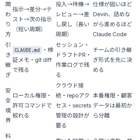
関
投入→待機→
仕様が固いほど
指示→差分→テ
わ
レビュー→差
Devin、詰めな
スト→次の指示
り
し戻し（長い
がら進めるほど
（短い周期）
方
周期）
Claude Code
引
セッション・
・検
チームの引き継
CLAUDE.md
き
ドラフトPR・
証メモ・git diff
ぎ形式を先に決
継
作業ログで残
で残る
める
ぎ
る
クラウド接
安
ローカル権限・
続・repoアク
本番権限・顧客
全
許可コマンドで
セス・secrets
データは最初か
境
絞れる
管理の設計が
ら分離
界
要る
料