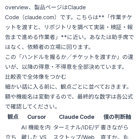
overview
、製品ページは
Claude
Code（claude.com）
です。こちらは**「作業チケ
ットを渡すと、リポジトリを調べて実装・検証・報
告まで進める作業者」**に近い。あなたは助手席で
はなく、依頼者の立場に回ります。
この「ハンドルを握るか／チケットを渡すか」の違
いが、以降の得意・不得意を全部決めています。
比較表で全体像をつかむ
細かい話に入る前に、観点ごとに並べておきます。
額や機能名は変動するので、最終的な数字は各公式
で確認してください。
観点
Cursor
Claude Code
僕の判断軸
AI 機能を内
ターミナル/IDE/デ
書きながら
立ち
蔵した VS
スクトップ/Web
直すか、丸