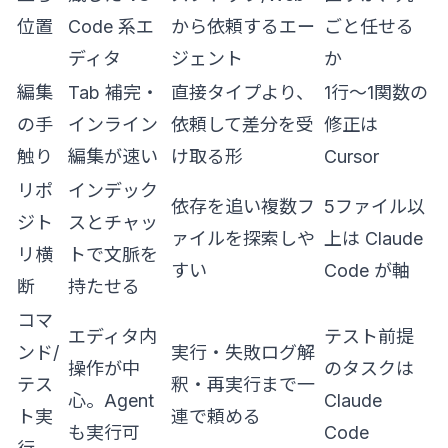
位置
Code 系エ
から依頼するエー
ごと任せる
ディタ
ジェント
か
編集
Tab 補完・
直接タイプより、
1行〜1関数の
の手
インライン
依頼して差分を受
修正は
触り
編集が速い
け取る形
Cursor
リポ
インデック
依存を追い複数フ
5ファイル以
ジト
スとチャッ
ァイルを探索しや
上は Claude
リ横
トで文脈を
すい
Code が軸
断
持たせる
コマ
エディタ内
テスト前提
ンド/
実行・失敗ログ解
操作が中
のタスクは
テス
釈・再実行まで一
心。Agent
Claude
ト実
連で頼める
も実行可
Code