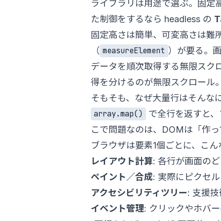
ライブラリは用途で選ぶ。固定
た制御をするなら headless の
T
固定高さは簡単、可変高さは難
（
）が要る。
measureElement
データを順次取得する無限スク
得を分けるのが無限スクロール
そもそも、なぜ大量行はそんな
で全行を返すと、
array.map()
こで問題なのは、DOMは「作っ
ブラウザは要素1個ごとに、こん
レイアウト計算
: 各行が画面の
ペイント／合成
: 実際にピクセ
アクセシビリティツリー
: 支援
イベント管理
: クリックやホバ