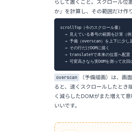
らして置くこと。スクロール位
か」を計算し、その範囲だけ作
scrollTop（今のスクロール量）

  → 見えている番号の範囲を計算（例: 
  → 予備（overscan）を上下に少し足
  → その行だけDOMに描く

  → translateYで本来の位置へ配置

（予備描画）は、画面
overscan
ると、速くスクロールしたとき
く減らしたDOMがまた増えて意
いいです。