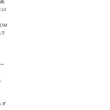
。画
UI
OM
んで
ー
箱。
へず