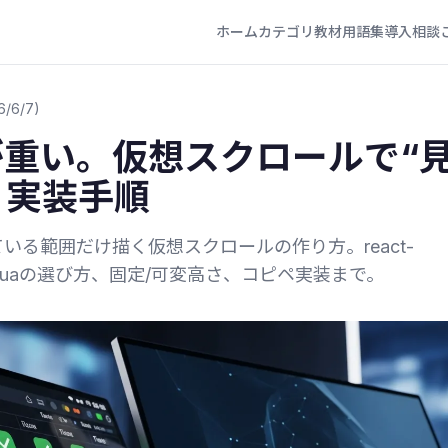
ホーム
カテゴリ
教材
用語集
導入相談
6/6/7)
が重い。仮想スクロールで“
く実装手順
いる範囲だけ描く仮想スクロールの作り方。react-
ual・virtuaの選び方、固定/可変高さ、コピペ実装まで。