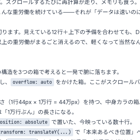
す。スクロールするたびに再計算が走り、メモリも食う
んな重労働を続けている——それが「データは速いのに
ります。見えている12行＋上下の予備を合わせても、D
0個以上の重労働がまるごと消えるので、軽くなって当然な
の構造を3つの箱で考えると一発で腑に落ちます。
定し、
をかけた箱。ここがスクロールバ
overflow: auto
さ（1行44px × 1万行 = 44万px）を持つ、中身カラの
は「1万行ぶん」の長さになる。
で置いた、今映っている数十行。
osition: absolute
で「本来あるべき位置」
transform: translateY(...)