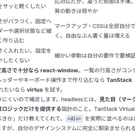
応対応だが、凝った制御は手薄
をサッと軽くしたい
発の動きは穏やか
さがバラつく、固定ヘ
マークアップ・CSSは全部自分
ダーや選択状態など細
く。自由なぶん書く量は増える
く作り込む
さく入れたい、設定を
細かい挙動は自分の要件で要検
やしたくない
高さで十分なら react-window
。一覧の行高さがコン
ヘッダーやキーボード操作まで作り込むなら
TanStack
れたいなら
virtua
を試す。
りにくいので補足します。headlessとは、
見た目（マー
算ロジックだけを提供する
設計のこと。TanStack Virtual
べきか」だけ教えてくれて、
を実際に並べるのは
<div>
ますが、自分のデザインシステムに完全に馴染ませられ