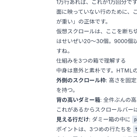
1万行あれば、これが1万回分で
面に映っていない行のために、こ
が重い」の正体です。
仮想スクロールは、ここを断ち切
はせいぜい20〜30個。900
すね。
仕組みを3つの箱で理解する
中身は意外と素朴です。HTML
外側のスクロール枠
: 高さを固
を持つ。
背の高いダミー箱
: 全件ぶんの高
これがあるからスクロールバー
見える行だけ
: ダミー箱の中に
p
ポイントは、3つめの行たちを