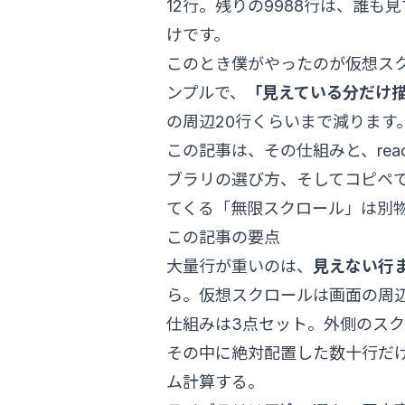
12行。残りの9988行は、誰
けです。
このとき僕がやったのが仮想ス
ンプルで、
「見えている分だけ
の周辺20行くらいまで減ります
この記事は、その仕組みと、react-wi
ブラリの選び方、そしてコピペ
てくる「無限スクロール」は別
この記事の要点
大量行が重いのは、
見えない行
ら。仮想スクロールは画面の周
仕組みは3点セット。外側のス
その中に絶対配置した数十行だ
ム計算する。