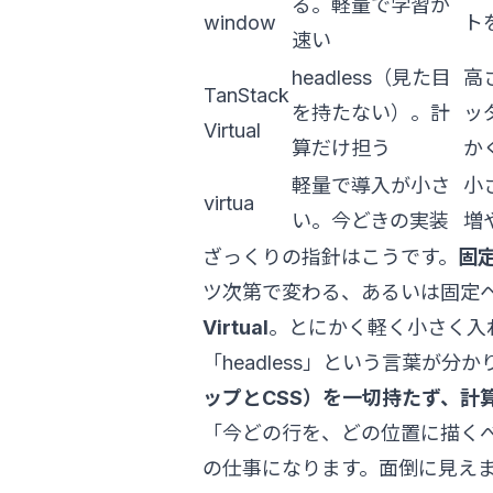
る。軽量で学習が
window
ト
速い
headless（見た目
高
TanStack
を持たない）。計
ッ
Virtual
算だけ担う
か
軽量で導入が小さ
小
virtua
い。今どきの実装
増
ざっくりの指針はこうです。
固定
ツ次第で変わる、あるいは固定
Virtual
。とにかく軽く小さく入
「headless」という言葉が分か
ップとCSS）を一切持たず、計
「今どの行を、どの位置に描く
の仕事になります。面倒に見え