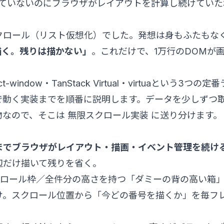
も見ていないのにブラウザがレイアウトを計算し続けていた
クロール（リスト仮想化）でした。発想は身もふたもな
描く。残りは描かない」
。これだけで、1万行のDOMが
。
ndow・TanStack Virtual・virtuaという3つの定
で動く実装までを順番に説明します。データを少しずつ
物なので、そこは
無限スクロール実装
に送り分けます。
までブラウザがレイアウト・描画・イベント管理を続け
辺だけ描いて残りを省く。
クロール枠／全件分の高さを持つ「ダミーの背の高い箱
け。スクロール位置から「今どの番号を描くか」を毎フ