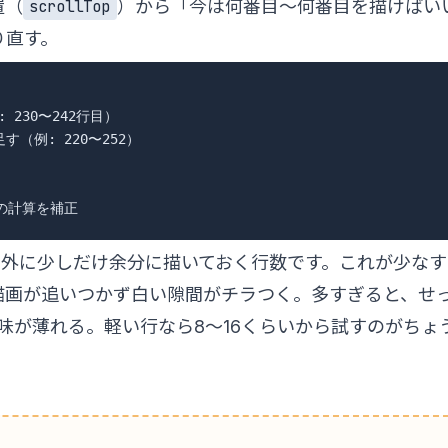
置（
）から「今は何番目〜何番目を描けばい
scrollTop
り直す。
230〜242行目）

す（例: 220〜252）

外に少しだけ余分に描いておく行数です。これが少なす
描画が追いつかず白い隙間がチラつく。多すぎると、せ
味が薄れる。軽い行なら8〜16くらいから試すのがちょ