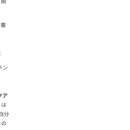
。開
で書
証
テン
クア
 は
自分
るの