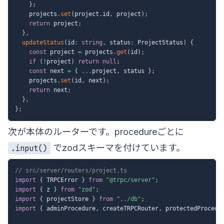
}
;
    projects
.
set
(
project
.
id
,
 project
)
;
return
 project
;
}
,
updateStatus
(
id
:
string
,
 status
:
 ProjectStatus
)
{
const
 project 
=
 projects
.
get
(
id
)
;
if
(
!
project
)
return
null
;
const
 next 
=
{
...
project
,
 status 
}
;
    projects
.
set
(
id
,
 next
)
;
return
 next
;
}
,
}
;
次が本体のルーターです。procedureごとに
でzodスキーマを付けています。
.input()
// src/server/routers/project.ts
import
{
 TRPCError 
}
from
"@trpc/server"
;
import
{
 z 
}
from
"zod"
;
import
{
 projectStore 
}
from
"../db"
;
import
{
 adminProcedure
,
 createTRPCRouter
,
 protectedProcedu