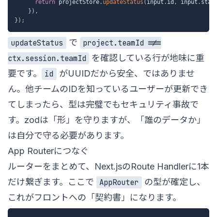
return
 projectStore
.
updateStatus
(
input
.
id
,
 input
.
stat
}
)
,
}
)
;
で
updateStatus
project.teamId !==
を確認している行が地味に重
ctx.session.teamId
要です。
がUUIDだから安全、ではありませ
id
ん。他チームのIDを知っているユーザーが更新でき
てしまったら、型は完璧でもセキュリティ事故で
す。zodは「形」を守りますが、「誰のデータか」
は自分で守る必要があります。
App Routerにつなぐ
ルーターをまとめて、Next.jsのRoute Handlerに1本
だけ繋ぎます。ここで
の型が確定し、
AppRouter
これがフロントへの「契約書」になります。