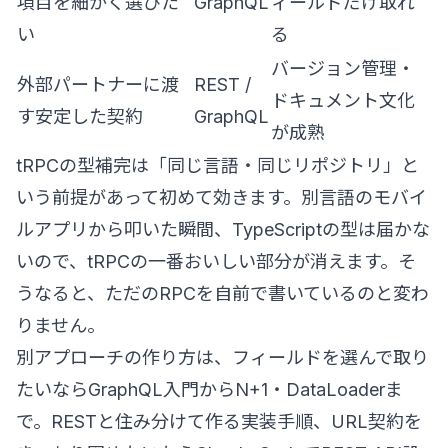
項目を細かく選びた
GraphQL
ィールドだけ取れ
い
る
バージョン管理・
外部パートナーに渡
REST /
ドキュメント文化
す安定した契約
GraphQL
が成熟
tRPCの型補完は「同じ言語・同じリポジトリ」と
いう前提があって初めて効きます。別言語のモバイ
ルアプリから叩いた瞬間、TypeScriptの型は届かな
いので、tRPCの一番おいしい部分が消えます。そ
うなると、ただのRPCを自前で書いているのと変わ
りません。
別アプローチの作り方は、フィールドを選んで取り
たいなら
GraphQL入門からN+1・DataLoaderま
で。RESTと住み分けて作る実装手順
、URL契約を