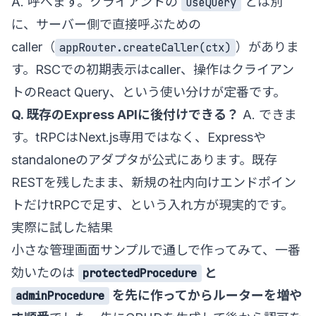
A. 呼べます。クライアントの
とは別
useQuery
に、サーバー側で直接呼ぶための
caller（
）がありま
appRouter.createCaller(ctx)
す。RSCでの初期表示はcaller、操作はクライアン
トのReact Query、という使い分けが定番です。
Q. 既存のExpress APIに後付けできる？
A. できま
す。tRPCはNext.js専用ではなく、Expressや
standaloneのアダプタが公式にあります。既存
RESTを残したまま、新規の社内向けエンドポイン
トだけtRPCで足す、という入れ方が現実的です。
実際に試した結果
小さな管理画面サンプルで通しで作ってみて、一番
効いたのは
と
protectedProcedure
を先に作ってからルーターを増や
adminProcedure