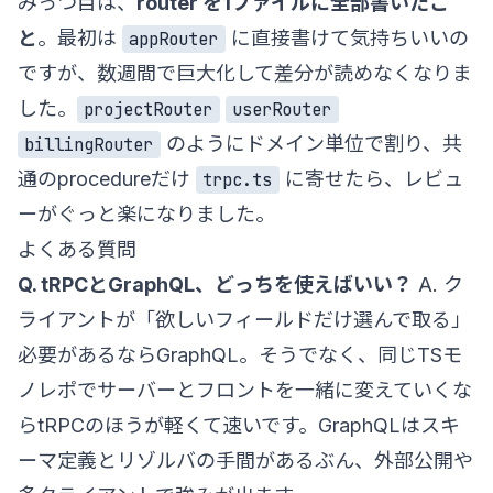
みっつ目は、
router を1ファイルに全部書いたこ
と
。最初は
に直接書けて気持ちいいの
appRouter
ですが、数週間で巨大化して差分が読めなくなりま
した。
projectRouter
userRouter
のようにドメイン単位で割り、共
billingRouter
通のprocedureだけ
に寄せたら、レビュ
trpc.ts
ーがぐっと楽になりました。
よくある質問
Q. tRPCとGraphQL、どっちを使えばいい？
A. ク
ライアントが「欲しいフィールドだけ選んで取る」
必要があるならGraphQL。そうでなく、同じTSモ
ノレポでサーバーとフロントを一緒に変えていくな
らtRPCのほうが軽くて速いです。GraphQLはスキ
ーマ定義とリゾルバの手間があるぶん、外部公開や