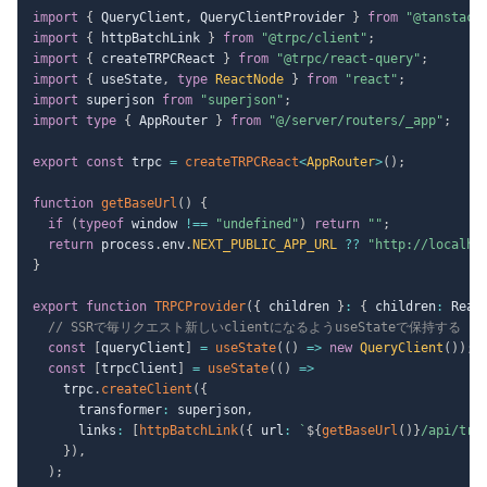
import
{
 QueryClient
,
 QueryClientProvider 
}
from
"@tanstack
import
{
 httpBatchLink 
}
from
"@trpc/client"
;
import
{
 createTRPCReact 
}
from
"@trpc/react-query"
;
import
{
 useState
,
type
ReactNode
}
from
"react"
;
import
 superjson 
from
"superjson"
;
import
type
{
 AppRouter 
}
from
"@/server/routers/_app"
;
export
const
 trpc 
=
createTRPCReact
<
AppRouter
>
(
)
;
function
getBaseUrl
(
)
{
if
(
typeof
 window 
!==
"undefined"
)
return
""
;
return
 process
.
env
.
NEXT_PUBLIC_APP_URL
??
"http://localho
}
export
function
TRPCProvider
(
{
 children 
}
:
{
 children
:
 Reac
// SSRで毎リクエスト新しいclientになるようuseStateで保持する
const
[
queryClient
]
=
useState
(
(
)
=>
new
QueryClient
(
)
)
;
const
[
trpcClient
]
=
useState
(
(
)
=>
    trpc
.
createClient
(
{
      transformer
:
 superjson
,
      links
:
[
httpBatchLink
(
{
 url
:
`
${
getBaseUrl
(
)
}
/api/trp
}
)
,
)
;