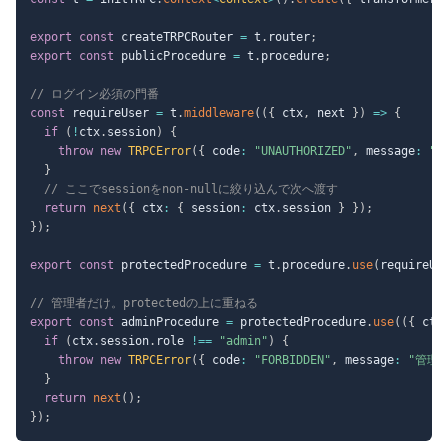
export
const
 createTRPCRouter 
=
 t
.
router
;
export
const
 publicProcedure 
=
 t
.
procedure
;
// ログイン必須の門番
const
 requireUser 
=
 t
.
middleware
(
(
{
 ctx
,
 next 
}
)
=>
{
if
(
!
ctx
.
session
)
{
throw
new
TRPCError
(
{
 code
:
"UNAUTHORIZED"
,
 message
:
"
}
// ここでsessionをnon-nullに絞り込んで次へ渡す
return
next
(
{
 ctx
:
{
 session
:
 ctx
.
session 
}
}
)
;
}
)
;
export
const
 protectedProcedure 
=
 t
.
procedure
.
use
(
requireUs
// 管理者だけ。protectedの上に重ねる
export
const
 adminProcedure 
=
 protectedProcedure
.
use
(
(
{
 ctx
if
(
ctx
.
session
.
role 
!==
"admin"
)
{
throw
new
TRPCError
(
{
 code
:
"FORBIDDEN"
,
 message
:
"管理
}
return
next
(
)
;
}
)
;