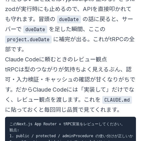
zodが実行時にも止めるので、APIを直接叩かれて
も守れます。冒頭の
の話に戻ると、サー
dueDate
バーで
を足した瞬間、ここの
dueDate
に補完が出る。これがtRPCの全
project.dueDate
部です。
Claude Codeに頼むときのレビュー観点
tRPCは型のつながりが気持ちよく見えるぶん、認
可・入力検証・キャッシュの確認が甘くなりがちで
す。だからClaude Codeには「実装して」だけでな
く、レビュー観点を渡します。これを
CLAUDE.md
に貼っておくと毎回同じ品質で見てくれます。
このNext.js App Router + tRPC実装をレビューしてください。

観点:

1. public / protected / adminProcedure の使い分けが正しいか
