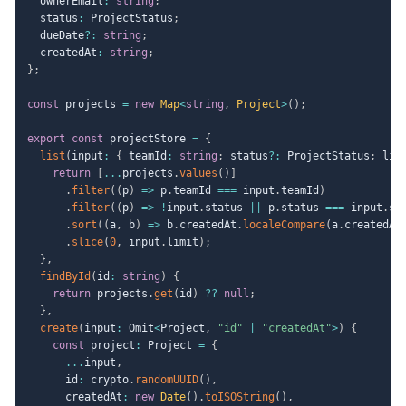
  ownerEmail
:
string
;
  status
:
 ProjectStatus
;
  dueDate
?
:
string
;
  createdAt
:
string
;
}
;
const
 projects 
=
new
Map
<
string
,
 Project
>
(
)
;
export
const
 projectStore 
=
{
list
(
input
:
{
 teamId
:
string
;
 status
?
:
 ProjectStatus
;
 lim
return
[
...
projects
.
values
(
)
]
.
filter
(
(
p
)
=>
 p
.
teamId 
===
 input
.
teamId
)
.
filter
(
(
p
)
=>
!
input
.
status 
||
 p
.
status 
===
 input
.
st
.
sort
(
(
a
,
 b
)
=>
 b
.
createdAt
.
localeCompare
(
a
.
createdAt
.
slice
(
0
,
 input
.
limit
)
;
}
,
findById
(
id
:
string
)
{
return
 projects
.
get
(
id
)
??
null
;
}
,
create
(
input
:
 Omit
<
Project
,
"id"
|
"createdAt"
>
)
{
const
 project
:
 Project 
=
{
...
input
,
      id
:
 crypto
.
randomUUID
(
)
,
      createdAt
:
new
Date
(
)
.
toISOString
(
)
,