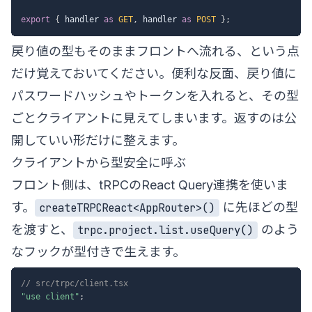
export
{
 handler 
as
GET
,
 handler 
as
POST
}
;
戻り値の型もそのままフロントへ流れる、という点
だけ覚えておいてください。便利な反面、戻り値に
パスワードハッシュやトークンを入れると、その型
ごとクライアントに見えてしまいます。返すのは公
開していい形だけに整えます。
クライアントから型安全に呼ぶ
フロント側は、tRPCのReact Query連携を使いま
す。
に先ほどの型
createTRPCReact<AppRouter>()
を渡すと、
のよう
trpc.project.list.useQuery()
なフックが型付きで生えます。
// src/trpc/client.tsx
"use client"
;