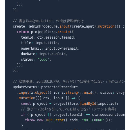
}
)
;
}
)
,
// 書き込みはmutation。作成は管理者だけ
  create
:
 adminProcedure
.
input
(
createInput
)
.
mutation
(
(
{
 ctx
return
 projectStore
.
create
(
{
      teamId
:
 ctx
.
session
.
teamId
,
      title
:
 input
.
title
,
      ownerEmail
:
 input
.
ownerEmail
,
      dueDate
:
 input
.
dueDate
,
      status
:
"todo"
,
}
)
;
}
)
,
// 状態更新。idはUUIDだが、それだけでは安全ではない（下のコメント
  updateStatus
:
 protectedProcedure

.
input
(
z
.
object
(
{
 id
:
 z
.
string
(
)
.
uuid
(
)
,
 status
:
 projec
.
mutation
(
(
{
 ctx
,
 input 
}
)
=>
{
const
 project 
=
 projectStore
.
findById
(
input
.
id
)
;
// 別チームのidを知っていても触らせない（テナント境界）
if
(
!
project 
||
 project
.
teamId 
!==
 ctx
.
session
.
teamId
throw
new
TRPCError
(
{
 code
:
"NOT_FOUND"
}
)
;
}