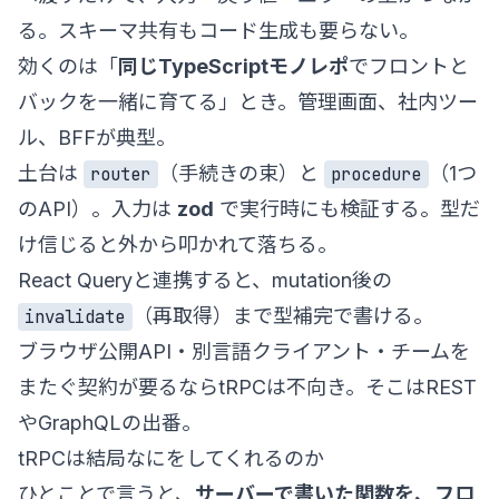
る。スキーマ共有もコード生成も要らない。
効くのは「
同じTypeScriptモノレポ
でフロントと
バックを一緒に育てる」とき。管理画面、社内ツー
ル、BFFが典型。
土台は
（手続きの束）と
（1つ
router
procedure
のAPI）。入力は
zod
で実行時にも検証する。型だ
け信じると外から叩かれて落ちる。
React Queryと連携すると、mutation後の
（再取得）まで型補完で書ける。
invalidate
ブラウザ公開API・別言語クライアント・チームを
またぐ契約が要るならtRPCは不向き。そこはREST
やGraphQLの出番。
tRPCは結局なにをしてくれるのか
ひとことで言うと、
サーバーで書いた関数を、フロ