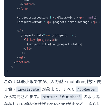
</
button
>
</
form
>
{
projects
.
isLoading 
?
<
p
>
読み込み中...
</
p
>
:
null
}
{
projects
.
error 
?
<
p
>
{
projects
.
error
.
message
}
</
p
>
:
n
<
ul
>
{
projects
.
data
?.
map
(
(
project
)
=>
(
<
li
key
=
{
project
.
id
}
>
{
project
.
title
}
 — 
{
project
.
status
}
</
li
>
)
)
}
</
ul
>
</
section
>
)
;
}
このUIは最小限ですが、入力型・mutation引数・戻
り値・
対象まで、すべて
invalidate
AppRouter
から補完されます。
のような
status: "finished"
存在しない値を渡せばTypeScriptが止める。さらに