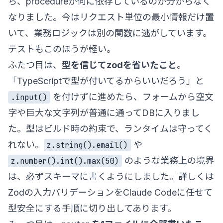
ら、procedureが何に依存しているのか分からなく
なりました。今はリクエスト単位の最小情報だけ置
いて、業務ロジックは別の関数に逃がしています。
テストもこのほうが軽い。
ふたつ目は、
型を信じてzodを省いたこと
。
「TypeScriptで型が付いてるからいいだろう」と
を付けずに進めたら、フォームから空文
.input()
字や巨大な文字列が普通に通ってDBに入りまし
た。型はビルド時の約束で、ランタイムは守ってく
れない。
や
z.string().email()
のような業務上の境界
z.number().int().max(50)
は、必ずスキーマに書くようにしました。詳しくは
Zodの入力バリデーションをClaude Codeに任せて
型安全にする手順
に切り出してあります。