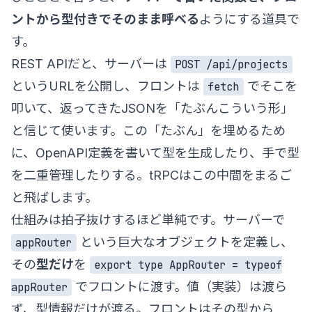
ントから型付きでそのまま呼べる
ようにする道具で
す。
REST APIだと、サーバーは
POST /api/projects
というURLを公開し、フロントは
でそこを
fetch
叩いて、返ってきたJSONを「たぶんこういう形」
と信じて使います。この「たぶん」を埋めるため
に、OpenAPI定義を書いて型を生成したり、手で型
を二重管理したりする。tRPCはこの中間をまるご
と飛ばします。
仕組みは拍子抜けするほど単純です。サーバーで
という巨大なオブジェクトを定義し、
appRouter
その
型だけ
を
export type AppRouter = typeof
でフロントに渡す。値（実装）は渡ら
appRouter
ず、型情報だけが渡る。フロントはその型から