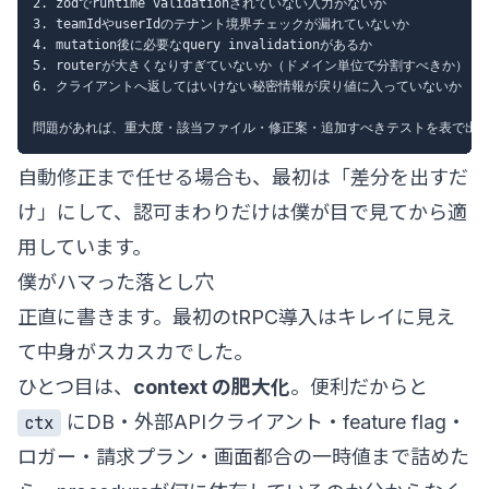
2. zodでruntime validationされていない入力がないか

3. teamIdやuserIdのテナント境界チェックが漏れていないか

4. mutation後に必要なquery invalidationがあるか

5. routerが大きくなりすぎていないか（ドメイン単位で分割すべきか）

6. クライアントへ返してはいけない秘密情報が戻り値に入っていないか

自動修正まで任せる場合も、最初は「差分を出すだ
け」にして、認可まわりだけは僕が目で見てから適
用しています。
僕がハマった落とし穴
正直に書きます。最初のtRPC導入はキレイに見え
て中身がスカスカでした。
ひとつ目は、
context の肥大化
。便利だからと
にDB・外部APIクライアント・feature flag・
ctx
ロガー・請求プラン・画面都合の一時値まで詰めた