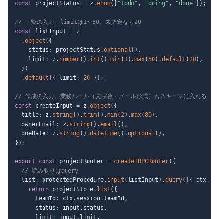
const
 projectStatus 
=
 z
.
enum
(
[
"todo"
,
"doing"
,
"done"
]
)
;
// 一覧の入力。limitは1〜50、未指定なら20
const
 listInput 
=
 z

.
object
(
{
    status
:
 projectStatus
.
optional
(
)
,
    limit
:
 z
.
number
(
)
.
int
(
)
.
min
(
1
)
.
max
(
50
)
.
default
(
20
)
,
}
)
.
default
(
{
 limit
:
20
}
)
;
// 作成の入力。業務ルール（文字数・メール形式）もスキーマに入れる
const
 createInput 
=
 z
.
object
(
{
  title
:
 z
.
string
(
)
.
trim
(
)
.
min
(
2
)
.
max
(
80
)
,
  ownerEmail
:
 z
.
string
(
)
.
email
(
)
,
  dueDate
:
 z
.
string
(
)
.
datetime
(
)
.
optional
(
)
,
}
)
;
export
const
 projectRouter 
=
createTRPCRouter
(
{
// 読み取りはquery
  list
:
 protectedProcedure
.
input
(
listInput
)
.
query
(
(
{
 ctx
,
 i
return
 projectStore
.
list
(
{
      teamId
:
 ctx
.
session
.
teamId
,
      status
:
 input
.
status
,
      limit
:
 input
.
limit
,