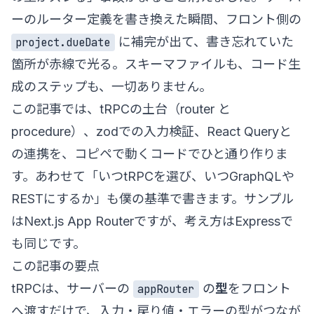
ーのルーター定義を書き換えた瞬間、フロント側の
に補完が出て、書き忘れていた
project.dueDate
箇所が赤線で光る。スキーマファイルも、コード生
成のステップも、一切ありません。
この記事では、tRPCの土台（router と
procedure）、zodでの入力検証、React Queryと
の連携を、コピペで動くコードでひと通り作りま
す。あわせて「いつtRPCを選び、いつGraphQLや
RESTにするか」も僕の基準で書きます。サンプル
はNext.js App Routerですが、考え方はExpressで
も同じです。
この記事の要点
tRPCは、サーバーの
の
型
をフロント
appRouter
へ渡すだけで、入力・戻り値・エラーの型がつなが