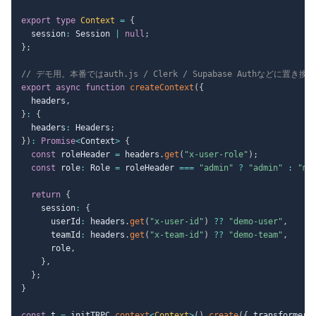
export
type
Context
=
{
  session
:
 Session 
|
null
;
}
;
// デモ用。本番ではauth.js / Clerk / Supabase Authなどに置き換
export
async
function
createContext
(
{
  headers
,
}
:
{
  headers
:
 Headers
;
}
)
:
Promise
<
Context
>
{
const
 roleHeader 
=
 headers
.
get
(
"x-user-role"
)
;
const
 role
:
 Role 
=
 roleHeader 
===
"admin"
?
"admin"
:
"me
return
{
    session
:
{
      userId
:
 headers
.
get
(
"x-user-id"
)
??
"demo-user"
,
      teamId
:
 headers
.
get
(
"x-team-id"
)
??
"demo-team"
,
      role
,
}
,
}
;
}
const
 t 
=
 initTRPC
.
context
<
Context
>
(
)
.
create
(
{
 transformer
: