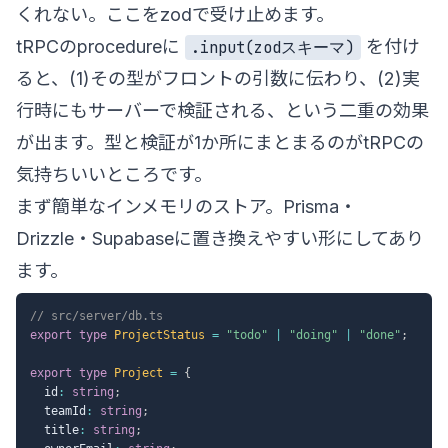
くれない。ここをzodで受け止めます。
tRPCのprocedureに
を付け
.input(zodスキーマ)
ると、(1)その型がフロントの引数に伝わり、(2)実
行時にもサーバーで検証される、という二重の効果
が出ます。型と検証が1か所にまとまるのがtRPCの
気持ちいいところです。
まず簡単なインメモリのストア。Prisma・
Drizzle・Supabaseに置き換えやすい形にしてあり
ます。
// src/server/db.ts
export
type
ProjectStatus
=
"todo"
|
"doing"
|
"done"
;
export
type
Project
=
{
  id
:
string
;
  teamId
:
string
;
  title
:
string
;