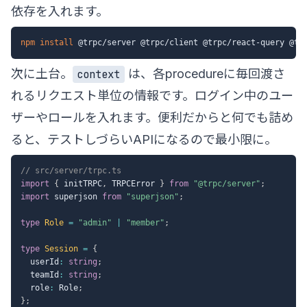
依存を入れます。
npm
install
次に土台。
は、各procedureに毎回渡さ
context
れるリクエスト単位の情報です。ログイン中のユー
ザーやロールを入れます。便利だからと何でも詰め
ると、テストしづらいAPIになるので最小限に。
// src/server/trpc.ts
import
{
 initTRPC
,
 TRPCError 
}
from
"@trpc/server"
;
import
 superjson 
from
"superjson"
;
type
Role
=
"admin"
|
"member"
;
type
Session
=
{
  userId
:
string
;
  teamId
:
string
;
  role
:
 Role
;
}
;