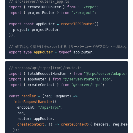
// src/server/routers/_app.ts
import
{
 createTRPCRouter 
}
from
"../trpc"
;
import
{
 projectRouter 
}
from
"./project"
;
export
const
 appRouter 
=
createTRPCRouter
(
{
  project
:
 projectRouter
,
}
)
;
// 値ではなく型だけをexportする（サーバーコードがフロントへ漏れない
export
type
AppRouter
=
typeof
 appRouter
;
// src/app/api/trpc/[trpc]/route.ts
import
{
 fetchRequestHandler 
}
from
"@trpc/server/adapters/
import
{
 appRouter 
}
from
"@/server/routers/_app"
;
import
{
 createContext 
}
from
"@/server/trpc"
;
const
handler
=
(
req
:
 Request
)
=>
fetchRequestHandler
(
{
    endpoint
:
"/api/trpc"
,
    req
,
    router
:
 appRouter
,
createContext
:
(
)
=>
createContext
(
{
 headers
:
 req
.
heade
}
)
;