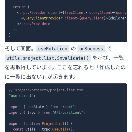
return
(
<
trpc.Provider
client
=
{
trpcClient
}
queryClient
=
{
queryCl
<
QueryClientProvider
client
=
{
queryClient
}
>
{
children
}
<
</
trpc.Provider
>
)
;
}
そして画面。
の
で
useMutation
onSuccess
を呼び、一覧
utils.project.list.invalidate()
を再取得しています。ここを忘れると「作成したの
に一覧に出ない」が起きます。
// src/app/projects/project-list.tsx
"use client"
;
import
{
 useState 
}
from
"react"
;
import
{
 trpc 
}
from
"@/trpc/client"
;
export
function
ProjectList
(
)
{
const
 utils 
=
 trpc
.
useUtils
(
)
;