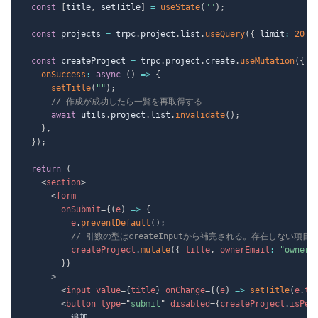
const
[
title
,
 setTitle
]
=
useState
(
""
)
;
const
 projects 
=
 trpc
.
project
.
list
.
useQuery
(
{
 limit
:
20
}
const
 createProject 
=
 trpc
.
project
.
create
.
useMutation
(
{
onSuccess
:
async
(
)
=>
{
setTitle
(
""
)
;
// 作成が成功したら一覧を再取得する
await
 utils
.
project
.
list
.
invalidate
(
)
;
}
,
}
)
;
return
(
<
section
>
<
form
onSubmit
=
{
(
e
)
=>
{
          e
.
preventDefault
(
)
;
// 引数の型はcreateInputから補完される。存在しない項
          createProject
.
mutate
(
{
 title
,
 ownerEmail
:
"owner@
}
}
>
<
input
value
=
{
title
}
onChange
=
{
(
e
)
=>
setTitle
(
e
.
ta
<
button
type
=
"
submit
"
disabled
=
{
createProject
.
isPen
          追加
