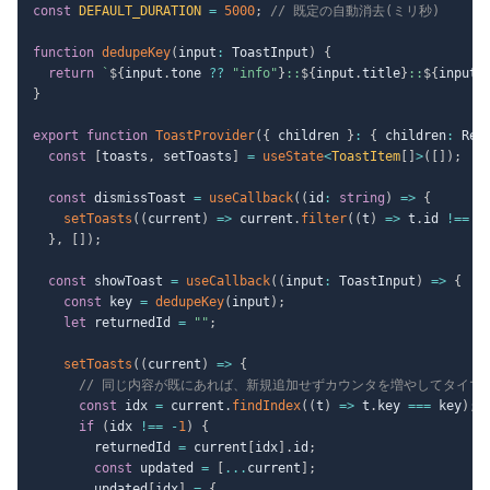
const
DEFAULT_DURATION
=
5000
;
// 既定の自動消去(ミリ秒)
function
dedupeKey
(
input
:
 ToastInput
)
{
return
`
${
input
.
tone 
??
"info"
}
::
${
input
.
title
}
::
${
input
.
}
export
function
ToastProvider
(
{
 children 
}
:
{
 children
:
 Rea
const
[
toasts
,
 setToasts
]
=
useState
<
ToastItem
[
]
>
(
[
]
)
;
const
 dismissToast 
=
useCallback
(
(
id
:
string
)
=>
{
setToasts
(
(
current
)
=>
 current
.
filter
(
(
t
)
=>
 t
.
id 
!==
 i
}
,
[
]
)
;
const
 showToast 
=
useCallback
(
(
input
:
 ToastInput
)
=>
{
const
 key 
=
dedupeKey
(
input
)
;
let
 returnedId 
=
""
;
setToasts
(
(
current
)
=>
{
// 同じ内容が既にあれば、新規追加せずカウンタを増やしてタイマ
const
 idx 
=
 current
.
findIndex
(
(
t
)
=>
 t
.
key 
===
 key
)
;
if
(
idx 
!==
-
1
)
{
        returnedId 
=
 current
[
idx
]
.
id
;
const
 updated 
=
[
...
current
]
;
        updated
[
idx
]
=
{