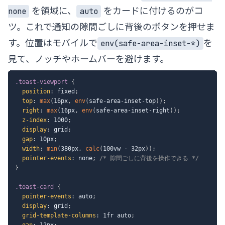
を領域に、
をカードに付けるのがコ
none
auto
ツ。これで通知の隙間ごしに背後のボタンを押せま
す。位置はモバイルで
を
env(safe-area-inset-*)
見て、ノッチやホームバーを避けます。
.toast-viewport
{
position
:
 fixed
;
top
:
max
(
16px
,
env
(
safe-area-inset-top
)
)
;
right
:
max
(
16px
,
env
(
safe-area-inset-right
)
)
;
z-index
:
 1000
;
display
:
 grid
;
gap
:
 10px
;
width
:
min
(
380px
,
calc
(
100vw - 32px
)
)
;
pointer-events
:
 none
;
/* 隙間ごしに背後を操作できる */
}
.toast-card
{
pointer-events
:
 auto
;
display
:
 grid
;
grid-template-columns
:
 1fr auto
;
gap
:
 12px
;