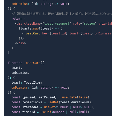
onDismiss
:
(
id
:
string
)
=>
void
;
}
)
{
// 領域は常時描画する。後からDOMに足すと最初の1件が読み上げられな
return
(
<
div
className
=
"
toast-viewport
"
role
=
"
region
"
aria-labe
{
toasts
.
map
(
(
toast
)
=>
(
<
ToastCard
key
=
{
toast
.
id
}
toast
=
{
toast
}
onDismiss
=
{
)
)
}
</
div
>
)
;
}
function
ToastCard
(
{
  toast
,
  onDismiss
,
}
:
{
  toast
:
 ToastItem
;
onDismiss
:
(
id
:
string
)
=>
void
;
}
)
{
const
[
paused
,
 setPaused
]
=
useState
(
false
)
;
const
 remainingMs 
=
useRef
(
toast
.
durationMs
)
;
const
 startedAt 
=
useRef
<
number
|
null
>
(
null
)
;
const
 timerId 
=
useRef
<
number
|
null
>
(
null
)
;