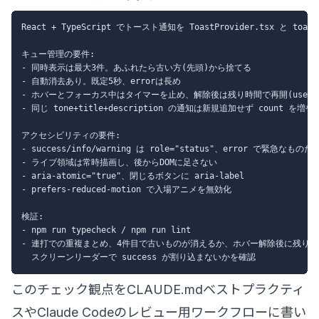
React + TypeScript でトースト通知を ToastProvider.tsx と to
キュー管理の要件:

- 同時表示は最大3件。あふれたら古い方(先頭)から捨てる

- 自動消去あり。既定5秒、errorは長め

- ホバーとフォーカス中はタイマーを止め、解除後は残り時間で再開(useRef
- 同じ tone+title+description の通知は新規追加せず count を増
アクセシビリティの要件:

- success/info/warning は role="status"、error で緊急なものだけ 
- ライブ領域は常時描画し、後からDOMに足さない

- aria-atomic="true"、閉じるボタンに aria-label

- prefers-reduced-motion で入場アニメを無効化

検証:

- npm run typecheck / npm run lint

- 連打での重複まとめ、4件目で古いものが消えるか、ホバー解除後に残り時
このチェック観点を
CLAUDE.mdベストプラクティ
ス
や
Claude Codeのレビュー用ワークフロー
に書い