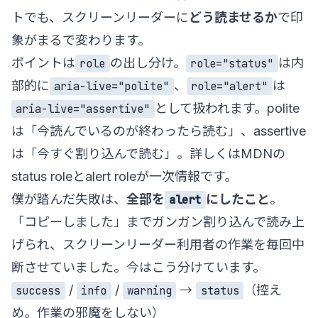
トでも、スクリーンリーダーに
どう読ませるか
で印
象がまるで変わります。
ポイントは
の出し分け。
は内
role
role="status"
部的に
、
は
aria-live="polite"
role="alert"
として扱われます。polite
aria-live="assertive"
は「今読んでいるのが終わったら読む」、assertive
は「今すぐ割り込んで読む」。詳しくは
MDNの
status role
と
alert role
が一次情報です。
僕が踏んだ失敗は、
全部を
にしたこと
。
alert
「コピーしました」までガンガン割り込んで読み上
げられ、スクリーンリーダー利用者の作業を毎回中
断させていました。今はこう分けています。
/
/
→
（控え
success
info
warning
status
め。作業の邪魔をしない）