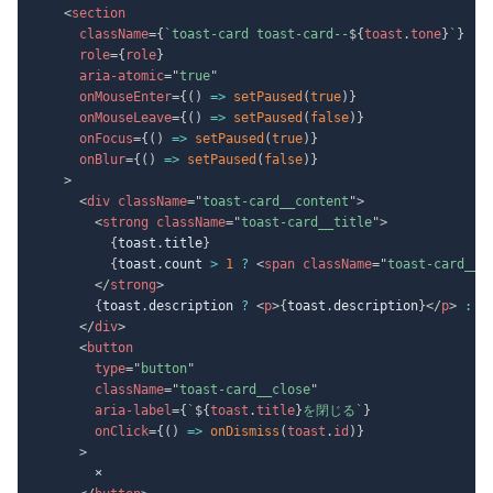
<
section
className
=
{
`
toast-card toast-card--
${
toast
.
tone
}
`
}
role
=
{
role
}
aria-atomic
=
"
true
"
onMouseEnter
=
{
(
)
=>
setPaused
(
true
)
}
onMouseLeave
=
{
(
)
=>
setPaused
(
false
)
}
onFocus
=
{
(
)
=>
setPaused
(
true
)
}
onBlur
=
{
(
)
=>
setPaused
(
false
)
}
>
<
div
className
=
"
toast-card__content
"
>
<
strong
className
=
"
toast-card__title
"
>
{
toast
.
title
}
{
toast
.
count 
>
1
?
<
span
className
=
"
toast-card__c
</
strong
>
{
toast
.
description 
?
<
p
>
{
toast
.
description
}
</
p
>
:
n
</
div
>
<
button
type
=
"
button
"
className
=
"
toast-card__close
"
aria-label
=
{
`
${
toast
.
title
}
を閉じる
`
}
onClick
=
{
(
)
=>
onDismiss
(
toast
.
id
)
}
>
        ×
