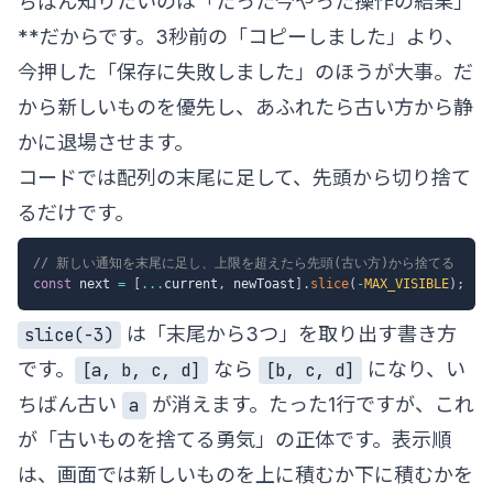
ちばん知りたいのは「たった今やった操作の結果」
**だからです。3秒前の「コピーしました」より、
今押した「保存に失敗しました」のほうが大事。だ
から新しいものを優先し、あふれたら古い方から静
かに退場させます。
コードでは配列の末尾に足して、先頭から切り捨て
るだけです。
// 新しい通知を末尾に足し、上限を超えたら先頭(古い方)から捨てる
const
 next 
=
[
...
current
,
 newToast
]
.
slice
(
-
MAX_VISIBLE
)
;
は「末尾から3つ」を取り出す書き方
slice(-3)
です。
なら
になり、い
[a, b, c, d]
[b, c, d]
ちばん古い
が消えます。たった1行ですが、これ
a
が「古いものを捨てる勇気」の正体です。表示順
は、画面では新しいものを上に積むか下に積むかを