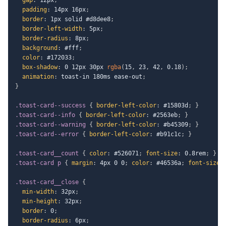
padding
:
 14px 16px
;
border
:
 1px solid #d8dee8
;
border-left-width
:
 5px
;
border-radius
:
 8px
;
background
:
 #fff
;
color
:
 #172033
;
box-shadow
:
 0 12px 30px 
rgba
(
15
,
 23
,
 42
,
 0.18
)
;
animation
:
 toast-in 180ms ease-out
;
}
.toast-card--success
{
border-left-color
:
 #15803d
;
}
.toast-card--info
{
border-left-color
:
 #2563eb
;
}
.toast-card--warning
{
border-left-color
:
 #b45309
;
}
.toast-card--error
{
border-left-color
:
 #b91c1c
;
}
.toast-card__count
{
color
:
 #526071
;
font-size
:
 0.8rem
;
}
.toast-card p
{
margin
:
 4px 0 0
;
color
:
 #46536a
;
font-size
:
.toast-card__close
{
min-width
:
 32px
;
min-height
:
 32px
;
border
:
 0
;
border-radius
:
 6px
;