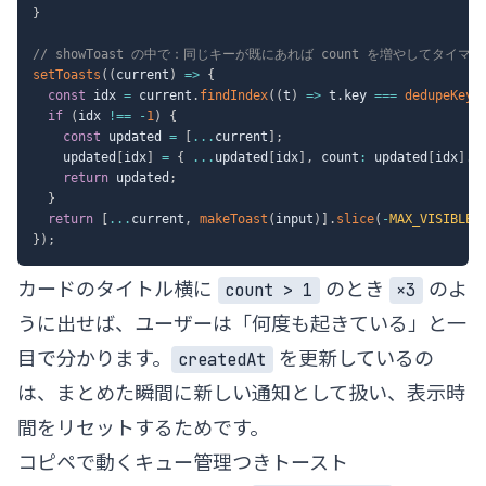
}
// showToast の中で：同じキーが既にあれば count を増やしてタイマ
setToasts
(
(
current
)
=>
{
const
 idx 
=
 current
.
findIndex
(
(
t
)
=>
 t
.
key 
===
dedupeKey
(
if
(
idx 
!==
-
1
)
{
const
 updated 
=
[
...
current
]
;
    updated
[
idx
]
=
{
...
updated
[
idx
]
,
 count
:
 updated
[
idx
]
.
c
return
 updated
;
}
return
[
...
current
,
makeToast
(
input
)
]
.
slice
(
-
MAX_VISIBLE
)
}
)
;
カードのタイトル横に
のとき
のよ
count > 1
×3
うに出せば、ユーザーは「何度も起きている」と一
目で分かります。
を更新しているの
createdAt
は、まとめた瞬間に新しい通知として扱い、表示時
間をリセットするためです。
コピペで動くキュー管理つきトースト