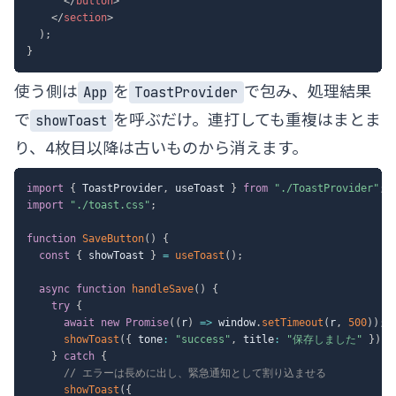
</
button
>
</
section
>
)
;
}
使う側は
を
で包み、処理結果
App
ToastProvider
で
を呼ぶだけ。連打しても重複はまとま
showToast
り、4枚目以降は古いものから消えます。
import
{
 ToastProvider
,
 useToast 
}
from
"./ToastProvider"
;
import
"./toast.css"
;
function
SaveButton
(
)
{
const
{
 showToast 
}
=
useToast
(
)
;
async
function
handleSave
(
)
{
try
{
await
new
Promise
(
(
r
)
=>
 window
.
setTimeout
(
r
,
500
)
)
;
showToast
(
{
 tone
:
"success"
,
 title
:
"保存しました"
}
)
;
}
catch
{
// エラーは長めに出し、緊急通知として割り込ませる
showToast
(
{