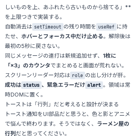
しいものを上、あふれたら古いものから捨てる」**
を上限つきで実装する。
自動消去は
の残り時間を
に持
setTimeout
useRef
たせ、
ホバーとフォーカス中だけ止める
。解除後は
最初の5秒に戻さない。
同じメッセージの連打は新規追加せず、
1枚に
「×3」のカウンタ
でまとめると画面が荒れない。
スクリーンリーダー対応は
の出し分けが肝。
role
成功は
、緊急エラーだけ
。領域は常
status
alert
時DOMに置く。
トーストは「行列」だと考えると設計が決まる
トースト通知をUI部品だと思うと、色と影とアニメ
で悩んで終わります。そうではなく、
ラーメン屋の
行列
だと思ってください。