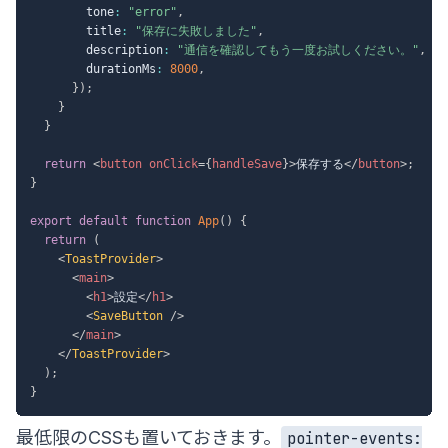
        tone
:
"error"
,
        title
:
"保存に失敗しました"
,
        description
:
"通信を確認してもう一度お試しください。"
,
        durationMs
:
8000
,
}
)
;
}
}
return
<
button
onClick
=
{
handleSave
}
>
保存する
</
button
>
;
}
export
default
function
App
(
)
{
return
(
<
ToastProvider
>
<
main
>
<
h1
>
設定
</
h1
>
<
SaveButton
/>
</
main
>
</
ToastProvider
>
)
;
}
最低限のCSSも置いておきます。
pointer-events: