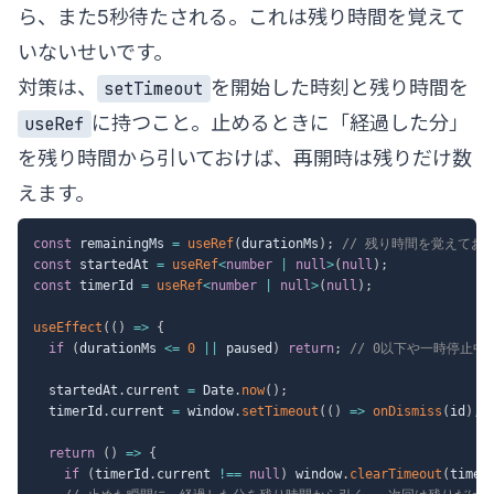
ら、また5秒待たされる。これは残り時間を覚えて
いないせいです。
対策は、
を開始した時刻と残り時間を
setTimeout
に持つこと。止めるときに「経過した分」
useRef
を残り時間から引いておけば、再開時は残りだけ数
えます。
const
 remainingMs 
=
useRef
(
durationMs
)
;
// 残り時間を覚えてお
const
 startedAt 
=
useRef
<
number
|
null
>
(
null
)
;
const
 timerId 
=
useRef
<
number
|
null
>
(
null
)
;
useEffect
(
(
)
=>
{
if
(
durationMs 
<=
0
||
 paused
)
return
;
// 0以下や一時停止
  startedAt
.
current 
=
 Date
.
now
(
)
;
  timerId
.
current 
=
 window
.
setTimeout
(
(
)
=>
onDismiss
(
id
)
,
 
return
(
)
=>
{
if
(
timerId
.
current 
!==
null
)
 window
.
clearTimeout
(
timer