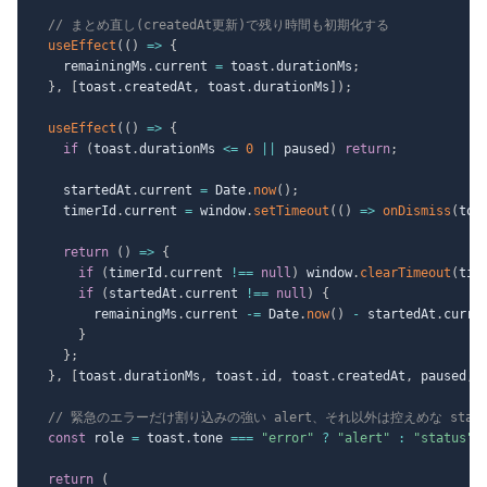
// まとめ直し(createdAt更新)で残り時間も初期化する
useEffect
(
(
)
=>
{
    remainingMs
.
current 
=
 toast
.
durationMs
;
}
,
[
toast
.
createdAt
,
 toast
.
durationMs
]
)
;
useEffect
(
(
)
=>
{
if
(
toast
.
durationMs 
<=
0
||
 paused
)
return
;
    startedAt
.
current 
=
 Date
.
now
(
)
;
    timerId
.
current 
=
 window
.
setTimeout
(
(
)
=>
onDismiss
(
toa
return
(
)
=>
{
if
(
timerId
.
current 
!==
null
)
 window
.
clearTimeout
(
tim
if
(
startedAt
.
current 
!==
null
)
{
        remainingMs
.
current 
-=
 Date
.
now
(
)
-
 startedAt
.
curre
}
}
;
}
,
[
toast
.
durationMs
,
 toast
.
id
,
 toast
.
createdAt
,
 paused
,
 
// 緊急のエラーだけ割り込みの強い alert、それ以外は控えめな statu
const
 role 
=
 toast
.
tone 
===
"error"
?
"alert"
:
"status"
;
return
(