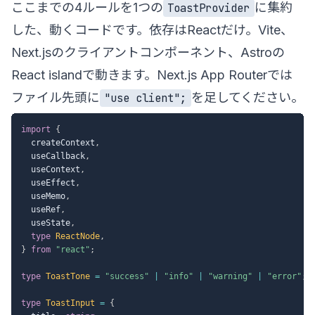
ここまでの4ルールを1つの
に集約
ToastProvider
した、動くコードです。依存はReactだけ。Vite、
Next.jsのクライアントコンポーネント、Astroの
React islandで動きます。Next.js App Routerでは
ファイル先頭に
を足してください。
"use client";
import
{
  createContext
,
  useCallback
,
  useContext
,
  useEffect
,
  useMemo
,
  useRef
,
  useState
,
type
ReactNode
,
}
from
"react"
;
type
ToastTone
=
"success"
|
"info"
|
"warning"
|
"error"
;
type
ToastInput
=
{