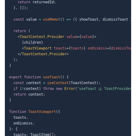
return
 returnedId
;
}
,
[
]
)
;
const
 value 
=
useMemo
(
(
)
=>
(
{
 showToast
,
 dismissToast 
}
)
return
(
<
ToastContext.Provider
value
=
{
value
}
>
{
children
}
<
ToastViewport
toasts
=
{
toasts
}
onDismiss
=
{
dismissToas
</
ToastContext.Provider
>
)
;
}
export
function
useToast
(
)
{
const
 context 
=
useContext
(
ToastContext
)
;
if
(
!
context
)
throw
new
Error
(
"useToast は ToastProvi
return
 context
;
}
function
ToastViewport
(
{
  toasts
,
  onDismiss
,
}
:
{
  toasts
:
 ToastItem
[
]
;