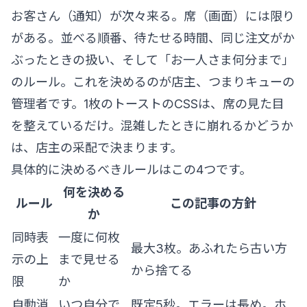
お客さん（通知）が次々来る。席（画面）には限り
がある。並べる順番、待たせる時間、同じ注文がか
ぶったときの扱い、そして「お一人さま何分まで」
のルール。これを決めるのが店主、つまりキューの
管理者です。1枚のトーストのCSSは、席の見た目
を整えているだけ。混雑したときに崩れるかどうか
は、店主の采配で決まります。
具体的に決めるべきルールはこの4つです。
何を決める
ルール
この記事の方針
か
同時表
一度に何枚
最大3枚。あふれたら古い方
示の上
まで見せる
から捨てる
限
か
自動消
いつ自分で
既定5秒。エラーは長め。ホ