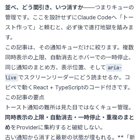
並べ、どう間引き、いつ消すか
——つまりキューの
管理です。ここを設計せずにClaude Codeへ「トー
スト作って」と頼むと、必ず後で連打地獄を踏みま
す。
この記事は、その通知キューだけに絞ります。複数
同時表示の上限、自動消去とホバーでの一時停止、
同じ通知のまとめ方、表示位置、そして
aria-
でスクリーンリーダーにどう読ませるか。コ
live
ピペで動くReact + TypeScriptのコード付きです。
この記事の要点
トースト通知の難所は見た目ではなくキュー管理。
同時表示の上限・自動消去・一時停止・重複のまと
め
をProviderに集約すると破綻しない。
古い通知から消すと最新の状態が埋もれる。**「新