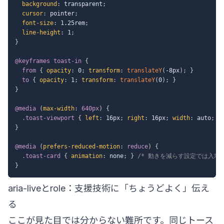
background
:
 transparent
;
cursor
:
 pointer
;
font-size
:
 1.25rem
;
line-height
:
 1
;
}
@keyframes
 toast-in
{
from
{
opacity
:
 0
;
transform
:
translateY
(
-8px
)
;
}
to
{
opacity
:
 1
;
transform
:
translateY
(
0
)
;
}
}
@media
(
max-width
:
 640px
)
{
.toast-viewport
{
left
:
 16px
;
right
:
 16px
;
width
:
 auto
;
}
}
@media
(
prefers-reduced-motion
:
 reduce
)
{
.toast-card
{
animation
:
 none
;
}
/* 動きを減らす設定では入場ア
}
aria-liveとrole：支援技術に「ちょうどよく」伝え
る
ここが見た目では分からない難所です。同じトース