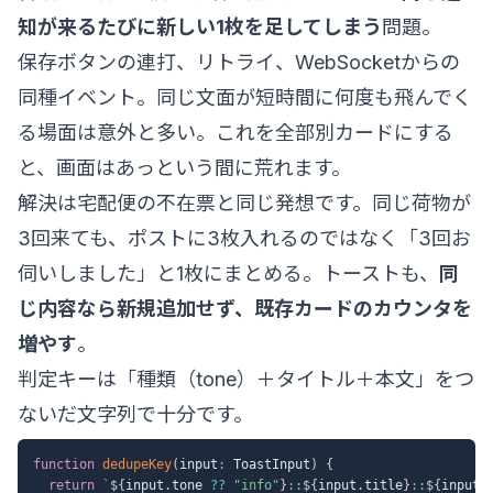
知が来るたびに新しい1枚を足してしまう
問題。
保存ボタンの連打、リトライ、WebSocketからの
同種イベント。同じ文面が短時間に何度も飛んでく
る場面は意外と多い。これを全部別カードにする
と、画面はあっという間に荒れます。
解決は宅配便の不在票と同じ発想です。同じ荷物が
3回来ても、ポストに3枚入れるのではなく「3回お
伺いしました」と1枚にまとめる。トーストも、
同
じ内容なら新規追加せず、既存カードのカウンタを
増やす
。
判定キーは「種類（tone）＋タイトル＋本文」をつ
ないだ文字列で十分です。
function
dedupeKey
(
input
:
 ToastInput
)
{
return
`
${
input
.
tone 
??
"info"
}
::
${
input
.
title
}
::
${
input
.