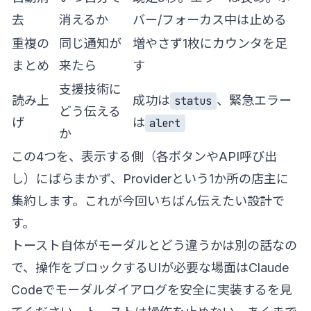
去
消えるか
バー/フォーカス中は止める
重複の
同じ通知が
増やさず1枚にカウンタを足
まとめ
来たら
す
支援技術に
読み上
成功は
、緊急エラー
status
どう伝える
げ
は
alert
か
この4つを、表示する側（各ボタンやAPI呼び出
し）にばらまかず、Providerという1か所の店主に
集約します。これが今回いちばん伝えたい設計で
す。
トースト自体がモーダルとどう違うかは別の話なの
で、操作をブロックするUIが必要な場面は
Claude
Codeでモーダルダイアログを安全に実装する
を見