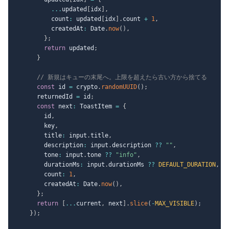
...
updated
[
idx
]
,
          count
:
 updated
[
idx
]
.
count 
+
1
,
          createdAt
:
 Date
.
now
(
)
,
}
;
return
 updated
;
}
// 新規はキューの末尾へ。上限を超えたら古い方から捨てる
const
 id 
=
 crypto
.
randomUUID
(
)
;
      returnedId 
=
 id
;
const
 next
:
 ToastItem 
=
{
        id
,
        key
,
        title
:
 input
.
title
,
        description
:
 input
.
description 
??
""
,
        tone
:
 input
.
tone 
??
"info"
,
        durationMs
:
 input
.
durationMs 
??
DEFAULT_DURATION
,
        count
:
1
,
        createdAt
:
 Date
.
now
(
)
,
}
;
return
[
...
current
,
 next
]
.
slice
(
-
MAX_VISIBLE
)
;
}
)
;