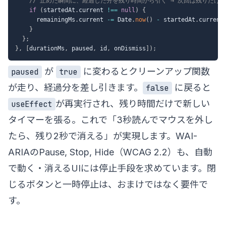
// 止めた瞬間に、経過した分を残り時間から引く → 次回は残りだけ
if
(
startedAt
.
current 
!==
null
)
{
      remainingMs
.
current 
-=
 Date
.
now
(
)
-
 startedAt
.
current
}
}
;
}
,
[
durationMs
,
 paused
,
 id
,
 onDismiss
]
)
;
が
に変わるとクリーンアップ関数
paused
true
が走り、経過分を差し引きます。
に戻ると
false
が再実行され、残り時間だけで新しい
useEffect
タイマーを張る。これで「3秒読んでマウスを外し
たら、残り2秒で消える」が実現します。WAI-
ARIAの
Pause, Stop, Hide（WCAG 2.2）
も、自動
で動く・消えるUIには停止手段を求めています。閉
じるボタンと一時停止は、おまけではなく要件で
す。