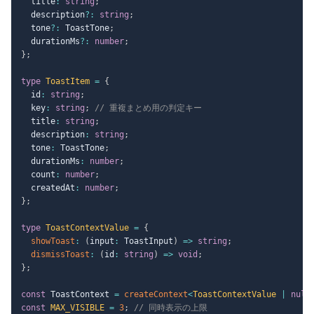
  title
:
string
;
  description
?
:
string
;
  tone
?
:
 ToastTone
;
  durationMs
?
:
number
;
}
;
type
ToastItem
=
{
  id
:
string
;
  key
:
string
;
// 重複まとめ用の判定キー
  title
:
string
;
  description
:
string
;
  tone
:
 ToastTone
;
  durationMs
:
number
;
  count
:
number
;
  createdAt
:
number
;
}
;
type
ToastContextValue
=
{
showToast
:
(
input
:
 ToastInput
)
=>
string
;
dismissToast
:
(
id
:
string
)
=>
void
;
}
;
const
 ToastContext 
=
createContext
<
ToastContextValue 
|
null
const
MAX_VISIBLE
=
3
;
// 同時表示の上限