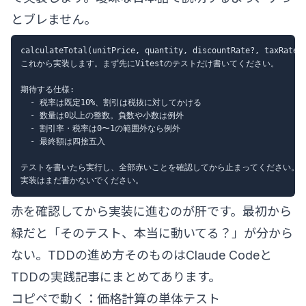
とブレません。
calculateTotal(unitPrice, quantity, discountRate?, taxRate?
これから実装します。まず先にVitestのテストだけ書いてください。

期待する仕様:

  - 税率は既定10%、割引は税抜に対してかける

  - 数量は0以上の整数。負数や小数は例外

  - 割引率・税率は0〜1の範囲外なら例外

  - 最終額は四捨五入

テストを書いたら実行し、全部赤いことを確認してから止まってください。

赤を確認してから実装に進むのが肝です。最初から
緑だと「そのテスト、本当に動いてる？」が分から
ない。TDDの進め方そのものは
Claude Codeと
TDDの実践記事
にまとめてあります。
コピペで動く：価格計算の単体テスト