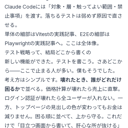
Claude Codeには「対象・層・触ってよい範囲・禁
止事項」を渡す。落ちるテストは弱めず原因で直さ
せる。
単体の細部は
Vitestの実践記事
、E2Eの細部は
Playwrightの実践記事
へ。ここは全体像。
テスト戦略って、結局どこから書くの
新しい機能ができた。テストを書こう。さあどこか
ら——ここで止まる人が多い。僕もそうでした。
考え方はシンプルです。
壊れたとき、誰がどれだけ
困るか
で並べる。価格計算が壊れたら売上に直撃。
ログイン認証が壊れたら全ユーザーが入れない。一
方、トップページの見出しの色が変わってもお金は
減りません。困る順に並べて、上から守る。これだ
けで「目立つ画面から書いて、肝心な所が抜ける」