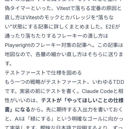
偽タイマーといった、Vitestで落ちる定番の原因と
直し方は
Vitestのモックとカバレッジを“落ちな
い”状態にする記事
に詳しくまとめました。E2Eが
通ったり落ちたりするフレーキーの潰し方は
Playwrightのフレーキー対策の記事
へ。この記事は
地図なので、各層の細かい直し方はそちらに送りま
す。
テストファーストで仕様を固める
もう一つの戦略がテストファースト、いわゆるTDD
です。実装の前にテストを書く。Claude Codeと相
性がいいのは、
テストが「やってほしいことの仕様
書」になる
から。先に期待する入出力を書いておく
と、AIは「緑にする」という明確なゴールに向かっ
て実装します。曖昧な日本語で説明するより、ずっ