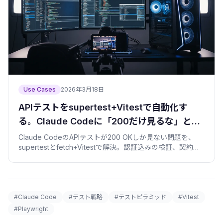
Use Cases
2026年3月18日
APIテストをsupertest+Vitestで自動化す
る。Claude Codeに「200だけ見るな」と言
う話
Claude CodeのAPIテストが200 OKしか見ない問題を、
supertestとfetch+Vitestで解決。認証込みの検証、契約テ
スト、テストDBとモック、CI実行まで失敗談つきで。
#Claude Code
#テスト戦略
#テストピラミッド
#Vitest
#Playwright