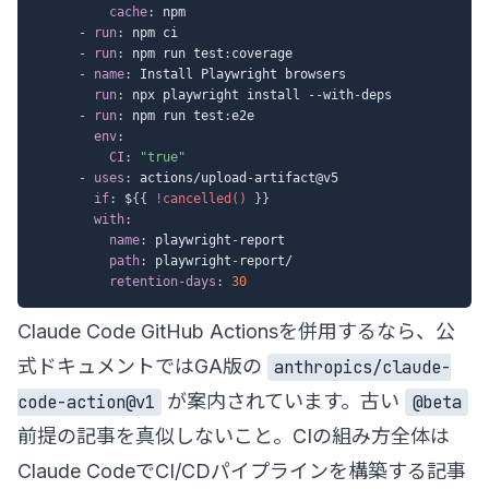
cache
:
 npm

-
run
:
 npm ci

-
run
:
 npm run test
:
coverage

-
name
:
 Install Playwright browsers

run
:
 npx playwright install 
-
-
with
-
deps

-
run
:
 npm run test
:
e2e

env
:
CI
:
"true"
-
uses
:
 actions/upload
-
artifact@v5

if
:
 $
{
{
!cancelled()
}
}
with
:
name
:
 playwright
-
report

path
:
 playwright
-
report/

retention-days
:
30
Claude Code GitHub Actionsを併用するなら、公
式ドキュメントではGA版の
anthropics/claude-
が案内されています。古い
code-action@v1
@beta
前提の記事を真似しないこと。CIの組み方全体は
Claude CodeでCI/CDパイプラインを構築する記事