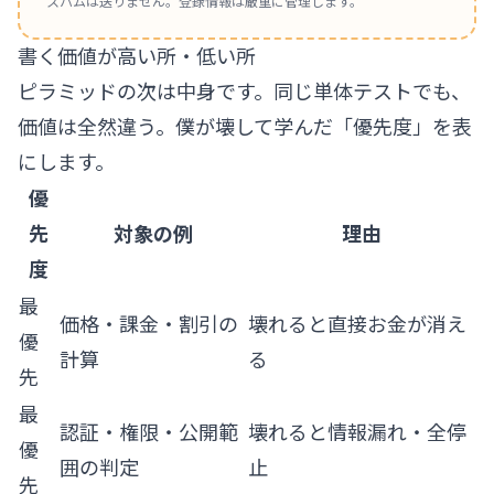
スパムは送りません。登録情報は厳重に管理します。
書く価値が高い所・低い所
ピラミッドの次は中身です。同じ単体テストでも、
価値は全然違う。僕が壊して学んだ「優先度」を表
にします。
優
先
対象の例
理由
度
最
価格・課金・割引の
壊れると直接お金が消え
優
計算
る
先
最
認証・権限・公開範
壊れると情報漏れ・全停
優
囲の判定
止
先