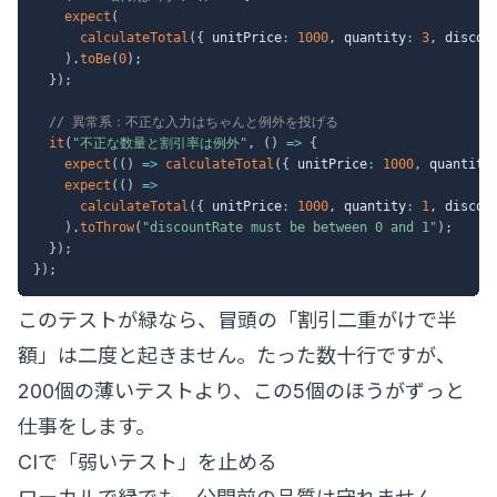
expect
(
calculateTotal
(
{
 unitPrice
:
1000
,
 quantity
:
3
,
 discou
)
.
toBe
(
0
)
;
}
)
;
// 異常系：不正な入力はちゃんと例外を投げる
it
(
"不正な数量と割引率は例外"
,
(
)
=>
{
expect
(
(
)
=>
calculateTotal
(
{
 unitPrice
:
1000
,
 quantity
expect
(
(
)
=>
calculateTotal
(
{
 unitPrice
:
1000
,
 quantity
:
1
,
 discou
)
.
toThrow
(
"discountRate must be between 0 and 1"
)
;
}
)
;
}
)
;
このテストが緑なら、冒頭の「割引二重がけで半
額」は二度と起きません。たった数十行ですが、
200個の薄いテストより、この5個のほうがずっと
仕事をします。
CIで「弱いテスト」を止める