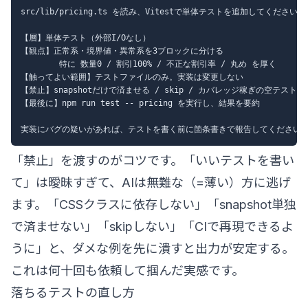
src/lib/pricing.ts を読み、Vitestで単体テストを追加してください。

【層】単体テスト（外部I/Oなし）

【観点】正常系・境界値・異常系を3ブロックに分ける

        特に 数量0 / 割引100% / 不正な割引率 / 丸め を厚く

【触ってよい範囲】テストファイルのみ。実装は変更しない

【禁止】snapshotだけで済ませる / skip / カバレッジ稼ぎの空テスト

【最後に】npm run test -- pricing を実行し、結果を要約

「禁止」を渡すのがコツです。「いいテストを書い
て」は曖昧すぎて、AIは無難な（=薄い）方に逃げ
ます。「CSSクラスに依存しない」「snapshot単独
で済ませない」「skipしない」「CIで再現できるよ
うに」と、ダメな例を先に潰すと出力が安定する。
これは何十回も依頼して掴んだ実感です。
落ちるテストの直し方