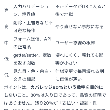
入力バリデーショ
不正データがDBに入ると
高
ン、境界値
後で地獄
削除・上書きなど不
高
やり直せない事故になる
可逆な操作
フォーム送信、API
中
ユーザー導線の根幹
の正常系
getter/setter、定数
壊れにくく、壊れても影
低
を返す関数
響が小さい
見た目・色・余白・
仕様変更で毎回壊れる割
低
文言の細部
に価値が薄い
ポイントは、
カバレッジ80%という数字を目的に
しない
こと。80%は入り口であって、品質の証明で
はありません。残り20%が「支払い・認証・削