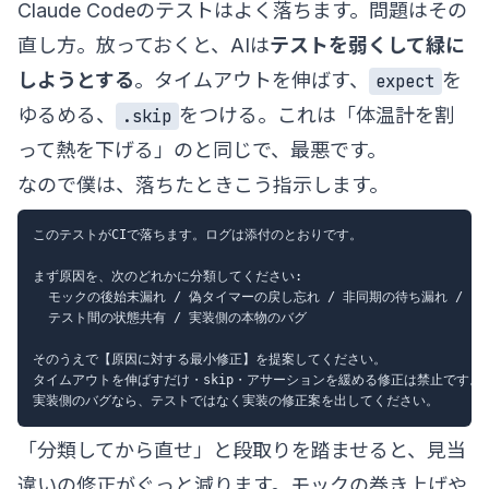
Claude Codeのテストはよく落ちます。問題はその
直し方。放っておくと、AIは
テストを弱くして緑に
しようとする
。タイムアウトを伸ばす、
を
expect
ゆるめる、
をつける。これは「体温計を割
.skip
って熱を下げる」のと同じで、最悪です。
なので僕は、落ちたときこう指示します。
このテストがCIで落ちます。ログは添付のとおりです。

まず原因を、次のどれかに分類してください:

  モックの後始末漏れ / 偽タイマーの戻し忘れ / 非同期の待ち漏れ /

  テスト間の状態共有 / 実装側の本物のバグ

そのうえで【原因に対する最小修正】を提案してください。

タイムアウトを伸ばすだけ・skip・アサーションを緩める修正は禁止です。

「分類してから直せ」と段取りを踏ませると、見当
違いの修正がぐっと減ります。モックの巻き上げや