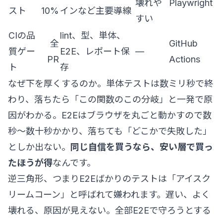
壊れや
Playwright
スト
10%
インなど主要導線
すい
CIの品
lint、型、単体、
全
GitHub
質ゲー
E2E、レポート保
—
PR
Actions
ト
存
なぜ下を厚くするのか。単体テストは数ミリ秒で終
わり、落ちたら「この関数のこの分岐」と一発で原
因がわかる。E2Eはブラウザを丸ごと動かすので数
秒〜数十秒かかり、落ちても「どこかで失敗した」
としか出ない。
同じ自信を買うなら、安い層で買っ
たほうが得
なんです。
逆三角形、つまりE2Eばかりのテストは「アイスク
リームコーン」と呼ばれて嫌われます。遅い、よく
壊れる、原因が見えない。全部E2Eで守ろうとする