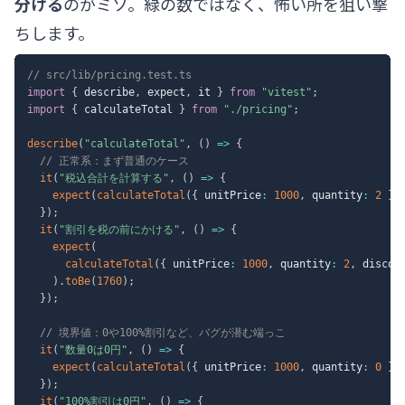
分ける
のがミソ。緑の数ではなく、怖い所を狙い撃
ちします。
// src/lib/pricing.test.ts
import
{
 describe
,
 expect
,
 it 
}
from
"vitest"
;
import
{
 calculateTotal 
}
from
"./pricing"
;
describe
(
"calculateTotal"
,
(
)
=>
{
// 正常系：まず普通のケース
it
(
"税込合計を計算する"
,
(
)
=>
{
expect
(
calculateTotal
(
{
 unitPrice
:
1000
,
 quantity
:
2
}
)
}
)
;
it
(
"割引を税の前にかける"
,
(
)
=>
{
expect
(
calculateTotal
(
{
 unitPrice
:
1000
,
 quantity
:
2
,
 discou
)
.
toBe
(
1760
)
;
}
)
;
// 境界値：0や100%割引など、バグが潜む端っこ
it
(
"数量0は0円"
,
(
)
=>
{
expect
(
calculateTotal
(
{
 unitPrice
:
1000
,
 quantity
:
0
}
)
}
)
;
it
(
"100%割引は0円"
,
(
)
=>
{