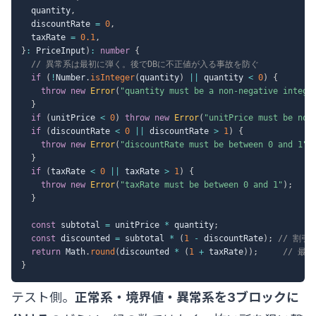
  quantity
,
  discountRate 
=
0
,
  taxRate 
=
0.1
,
}
:
 PriceInput
)
:
number
{
// 異常系は最初に弾く。後でDBに不正値が入る事故を防ぐ
if
(
!
Number
.
isInteger
(
quantity
)
||
 quantity 
<
0
)
{
throw
new
Error
(
"quantity must be a non-negative intege
}
if
(
unitPrice 
<
0
)
throw
new
Error
(
"unitPrice must be non
if
(
discountRate 
<
0
||
 discountRate 
>
1
)
{
throw
new
Error
(
"discountRate must be between 0 and 1"
)
}
if
(
taxRate 
<
0
||
 taxRate 
>
1
)
{
throw
new
Error
(
"taxRate must be between 0 and 1"
)
;
}
const
 subtotal 
=
 unitPrice 
*
 quantity
;
const
 discounted 
=
 subtotal 
*
(
1
-
 discountRate
)
;
// 割引
return
 Math
.
round
(
discounted 
*
(
1
+
 taxRate
)
)
;
// 最
}
テスト側。
正常系・境界値・異常系を3ブロックに