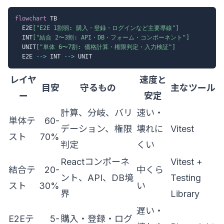
flowchart
 TB

  E2E
["E2E 1割弱: 購入・登録・ログインなど主要導線"]
  INT
["結合 2〜3割: API・DB・フォーム・コンポーネント"]
  UNIT
["単体 6〜7割: 価格計算・権限判定・入力検証"]
  E2E 
-->
 INT 
-->
レイヤ
速度と
目安
守るもの
主なツール
ー
安定
計算、分岐、バリ
速い・
単体テ
60-
デーション、権限
壊れに
Vitest
スト
70%
判定
くい
Reactコンポーネ
Vitest +
結合テ
20-
中くら
ント、API、DB境
Testing
スト
30%
い
界
Library
遅い・
E2Eテ
5-
購入・登録・ログ