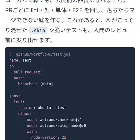
ローカルで緑でも、公開前の品質は守れません。
PRごとに lint・型・単体・E2E を回し、落ちたらマ
ージできない壁を作る。これがあると、AIがこっそ
り混ぜた
や脆いテストも、人間のレビュー
.skip
前に炙り出せます。
# .github/workflows/test.yml
name
:
on
:
pull_request
:
push
:
branches
:
[
main
]
jobs
:
test
:
runs-on
:
 ubuntu
-
latest

steps
:
-
uses
:
 actions/checkout@v4

-
uses
:
 actions/setup
-
node@v6

with
:
node-version
:
22