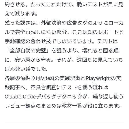
約させる。たったこれだけで、脆いテストが目に見
えて減ります。
残った課題は、外部決済や広告タグのようにローカ
ルで完全再現しにくい部分。ここはCIのレポートと
手動確認の合わせ技でしのいでいます。テストは
「全部自動で完璧」を狙うより、壊れると困る順
に、安い層から守る。それが、遠回りに見えていち
ばん速い道でした。
各層の深掘りは
Vitestの実践記事
と
Playwrightの実
践記事
へ。不具合調査にテストを使う流れは
Claude Codeデバッグテクニック
が、繰り返し使う
レビュー観点のまとめは
教材一覧
が役に立ちます。