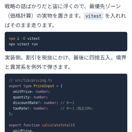
戦略の話ばかりだと宙に浮くので、最優先ゾーン
（価格計算）の実物を置きます。
を入れれ
vitest
ばそのまま走ります。
npm
 i 
-D
 vitest

実装側。割引を税抜にかけ、最後に四捨五入。境界
と異常系を例外で弾きます。
// src/lib/pricing.ts
export
type
PriceInput
=
{
  unitPrice
:
number
;
  quantity
:
number
;
  discountRate
?
:
number
;
// 0〜1
  taxRate
?
:
number
;
// 0〜1（既定10%）
}
;
export
function
calculateTotal
(
{
  unitPrice
,