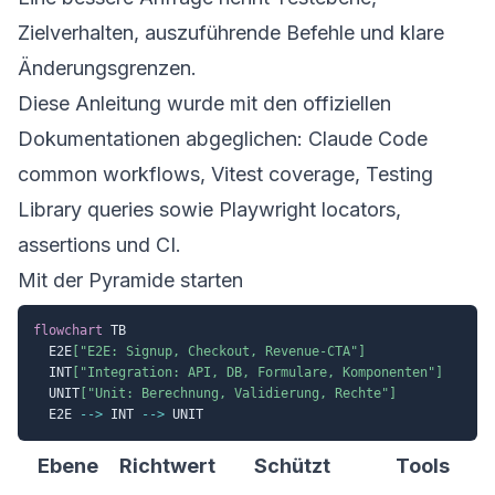
Zielverhalten, auszuführende Befehle und klare
Änderungsgrenzen.
Diese Anleitung wurde mit den offiziellen
Dokumentationen abgeglichen:
Claude Code
common workflows
,
Vitest coverage
,
Testing
Library queries
sowie Playwright
locators
,
assertions
und
CI
.
Mit der Pyramide starten
flowchart
 TB

  E2E
["E2E: Signup, Checkout, Revenue-CTA"]
  INT
["Integration: API, DB, Formulare, Komponenten"]
  UNIT
["Unit: Berechnung, Validierung, Rechte"]
  E2E 
-->
 INT 
-->
Ebene
Richtwert
Schützt
Tools