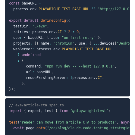
const
 baseURL 
=
  process
.
env
.
PLAYWRIGHT_TEST_BASE_URL
??
"http://127.0.0.1
export
default
defineConfig
(
{
  testDir
:
"./e2e"
,
  retries
:
 process
.
env
.
CI
?
2
:
0
,
  use
:
{
 baseURL
,
 trace
:
"on-first-retry"
}
,
  projects
:
[
{
 name
:
"chromium"
,
 use
:
{
...
devices
[
"Desktop
  webServer
:
 process
.
env
.
PLAYWRIGHT_TEST_BASE_URL
?
undefined
:
{
        command
:
"npm run dev -- --host 127.0.0.1"
,
        url
:
 baseURL
,
        reuseExistingServer
:
!
process
.
env
.
CI
,
}
,
}
)
;
// e2e/article-cta.spec.ts
import
{
 expect
,
 test 
}
from
"@playwright/test"
;
test
(
"reader can move from article CTA to products"
,
async
await
 page
.
goto
(
"/de/blog/claude-code-testing-strategies"