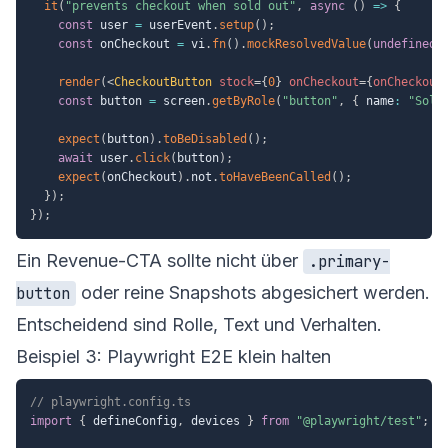
it
(
"prevents checkout when sold out"
,
async
(
)
=>
{
const
 user 
=
 userEvent
.
setup
(
)
;
const
 onCheckout 
=
 vi
.
fn
(
)
.
mockResolvedValue
(
undefined
)
render
(
<
CheckoutButton
stock
=
{
0
}
onCheckout
=
{
onCheckout
const
 button 
=
 screen
.
getByRole
(
"button"
,
{
 name
:
"Sold
expect
(
button
)
.
toBeDisabled
(
)
;
await
 user
.
click
(
button
)
;
expect
(
onCheckout
)
.
not
.
toHaveBeenCalled
(
)
;
}
)
;
}
)
;
Ein Revenue-CTA sollte nicht über
.primary-
oder reine Snapshots abgesichert werden.
button
Entscheidend sind Rolle, Text und Verhalten.
Beispiel 3: Playwright E2E klein halten
// playwright.config.ts
import
{
 defineConfig
,
 devices 
}
from
"@playwright/test"
;