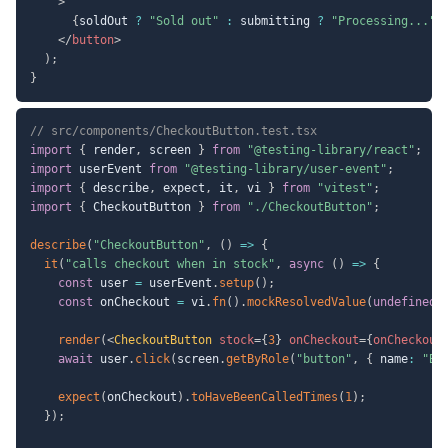
>
{
soldOut 
?
"Sold out"
:
 submitting 
?
"Processing..."
</
button
>
)
;
}
// src/components/CheckoutButton.test.tsx
import
{
 render
,
 screen 
}
from
"@testing-library/react"
;
import
 userEvent 
from
"@testing-library/user-event"
;
import
{
 describe
,
 expect
,
 it
,
 vi 
}
from
"vitest"
;
import
{
 CheckoutButton 
}
from
"./CheckoutButton"
;
describe
(
"CheckoutButton"
,
(
)
=>
{
it
(
"calls checkout when in stock"
,
async
(
)
=>
{
const
 user 
=
 userEvent
.
setup
(
)
;
const
 onCheckout 
=
 vi
.
fn
(
)
.
mockResolvedValue
(
undefined
)
render
(
<
CheckoutButton
stock
=
{
3
}
onCheckout
=
{
onCheckout
await
 user
.
click
(
screen
.
getByRole
(
"button"
,
{
 name
:
"Bu
expect
(
onCheckout
)
.
toHaveBeenCalledTimes
(
1
)
;
}
)
;