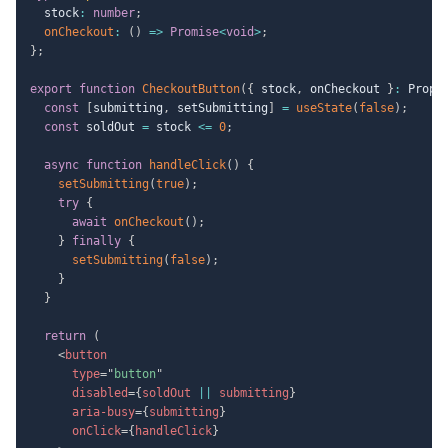
  stock
:
number
;
onCheckout
:
(
)
=>
Promise
<
void
>
;
}
;
export
function
CheckoutButton
(
{
 stock
,
 onCheckout 
}
:
 Props
const
[
submitting
,
 setSubmitting
]
=
useState
(
false
)
;
const
 soldOut 
=
 stock 
<=
0
;
async
function
handleClick
(
)
{
setSubmitting
(
true
)
;
try
{
await
onCheckout
(
)
;
}
finally
{
setSubmitting
(
false
)
;
}
}
return
(
<
button
type
=
"
button
"
disabled
=
{
soldOut 
||
 submitting
}
aria-busy
=
{
submitting
}
onClick
=
{
handleClick
}