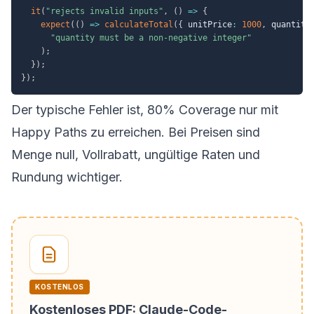
it
(
"rejects invalid inputs"
,
(
)
=>
{
expect
(
(
)
=>
calculateTotal
(
{
 unitPrice
:
1000
,
 quantity
"quantity must be a non-negative integer"
)
;
}
)
;
}
)
;
Der typische Fehler ist, 80% Coverage nur mit
Happy Paths zu erreichen. Bei Preisen sind
Menge null, Vollrabatt, ungültige Raten und
Rundung wichtiger.
KOSTENLOS
Kostenloses PDF: Claude-Code-