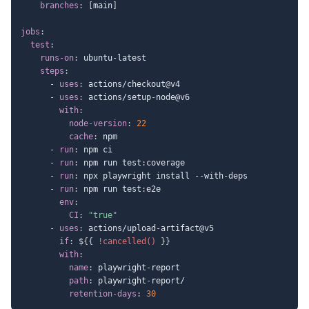
branches
:
[
main
]
jobs
:
test
:
runs-on
:
 ubuntu
-
latest

steps
:
-
uses
:
 actions/checkout@v4

-
uses
:
 actions/setup
-
node@v6

with
:
node-version
:
22
cache
:
 npm

-
run
:
 npm ci

-
run
:
 npm run test
:
coverage

-
run
:
 npx playwright install 
-
-
with
-
deps

-
run
:
 npm run test
:
e2e

env
:
CI
:
"true"
-
uses
:
 actions/upload
-
artifact@v5

if
:
 $
{
{
!cancelled()
}
}
with
:
name
:
 playwright
-
report

path
:
 playwright
-
report/

retention-days
:
30