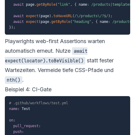
await
 page
.
getByRole
(
"link"
,
{
 name
:
/
products|templates|
await
expect
(
page
)
.
toHaveURL
(
/
\/products\/?$
/
)
;
await
expect
(
page
.
getByRole
(
"heading"
,
{
 name
:
/
products|
}
)
;
Playwrights web-first Assertions warten
automatisch erneut. Nutze
await
statt fester
expect(locator).toBeVisible()
Wartezeiten. Vermeide tiefe CSS-Pfade und
.
nth()
Beispiel 4: CI-Gate
# .github/workflows/test.yml
name
:
 Test

on
:
pull_request
:
push
: