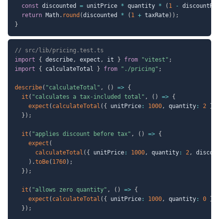
const
 discounted 
=
 unitPrice 
*
 quantity 
*
(
1
-
 discountRa
return
 Math
.
round
(
discounted 
*
(
1
+
 taxRate
)
)
;
}
// src/lib/pricing.test.ts
import
{
 describe
,
 expect
,
 it 
}
from
"vitest"
;
import
{
 calculateTotal 
}
from
"./pricing"
;
describe
(
"calculateTotal"
,
(
)
=>
{
it
(
"calculates a tax-included total"
,
(
)
=>
{
expect
(
calculateTotal
(
{
 unitPrice
:
1000
,
 quantity
:
2
}
)
}
)
;
it
(
"applies discount before tax"
,
(
)
=>
{
expect
(
calculateTotal
(
{
 unitPrice
:
1000
,
 quantity
:
2
,
 discou
)
.
toBe
(
1760
)
;
}
)
;
it
(
"allows zero quantity"
,
(
)
=>
{
expect
(
calculateTotal
(
{
 unitPrice
:
1000
,
 quantity
:
0
}
)
}
)
;