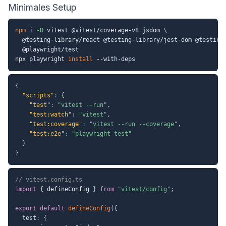
Minimales Setup
npm
 i 
-D
 vitest @vitest/coverage-v8 jsdom 
\
  @testing-library/react @testing-library/jest-dom @testing
  @playwright/test

npx playwright 
install
{
"scripts"
:
{
"test"
:
"vitest --run"
,
"test:watch"
:
"vitest"
,
"test:coverage"
:
"vitest --run --coverage"
,
"test:e2e"
:
"playwright test"
}
}
// vitest.config.ts
import
{
 defineConfig 
}
from
"vitest/config"
;
export
default
defineConfig
(
{
  test
:
{