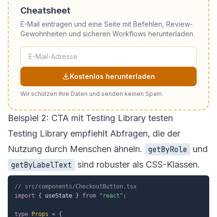
Cheatsheet
E-Mail eintragen und eine Seite mit Befehlen, Review-
Gewohnheiten und sicheren Workflows herunterladen.
Kostenlos herunterladen
Wir schützen Ihre Daten und senden keinen Spam.
Beispiel 2: CTA mit Testing Library testen
Testing Library empfiehlt Abfragen, die der
Nutzung durch Menschen ähneln.
und
getByRole
sind robuster als CSS-Klassen.
getByLabelText
// src/components/CheckoutButton.tsx
import
{
 useState 
}
from
"react"
;
type
Props
=
{