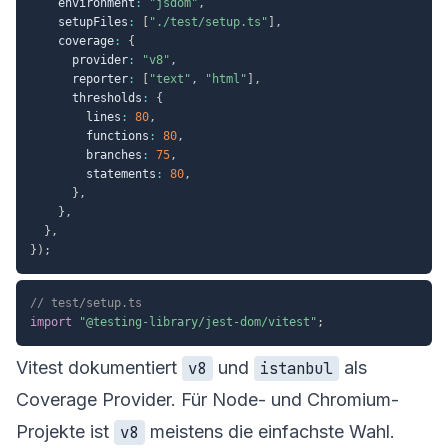
    environment
:
"jsdom"
,
    setupFiles
:
[
"./test/setup.ts"
]
,
    coverage
:
{
      provider
:
"v8"
,
      reporter
:
[
"text"
,
"html"
]
,
      thresholds
:
{
        lines
:
80
,
        functions
:
80
,
        branches
:
75
,
        statements
:
80
,
}
,
}
,
}
,
}
)
;
// test/setup.ts
import
"@testing-library/jest-dom/vitest"
;
Vitest dokumentiert
und
als
v8
istanbul
Coverage Provider. Für Node- und Chromium-
Projekte ist
meistens die einfachste Wahl.
v8