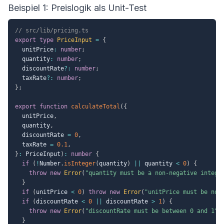
Beispiel 1: Preislogik als Unit-Test
// src/lib/pricing.ts
export
type
PriceInput
=
{
  unitPrice
:
number
;
  quantity
:
number
;
  discountRate
?
:
number
;
  taxRate
?
:
number
;
}
;
export
function
calculateTotal
(
{
  unitPrice
,
  quantity
,
  discountRate 
=
0
,
  taxRate 
=
0.1
,
}
:
 PriceInput
)
:
number
{
if
(
!
Number
.
isInteger
(
quantity
)
||
 quantity 
<
0
)
{
throw
new
Error
(
"quantity must be a non-negative intege
}
if
(
unitPrice 
<
0
)
throw
new
Error
(
"unitPrice must be non
if
(
discountRate 
<
0
||
 discountRate 
>
1
)
{
throw
new
Error
(
"discountRate must be between 0 and 1"
)
}