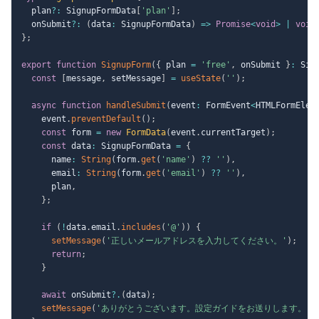
  plan
?
:
 SignupFormData
[
'plan'
]
;
  onSubmit
?
:
(
data
:
 SignupFormData
)
=>
Promise
<
void
>
|
void
}
;
export
function
SignupForm
(
{
 plan 
=
'free'
,
 onSubmit 
}
:
 Sig
const
[
message
,
 setMessage
]
=
useState
(
''
)
;
async
function
handleSubmit
(
event
:
 FormEvent
<
HTMLFormElem
    event
.
preventDefault
(
)
;
const
 form 
=
new
FormData
(
event
.
currentTarget
)
;
const
 data
:
 SignupFormData 
=
{
      name
:
String
(
form
.
get
(
'name'
)
??
''
)
,
      email
:
String
(
form
.
get
(
'email'
)
??
''
)
,
      plan
,
}
;
if
(
!
data
.
email
.
includes
(
'@'
)
)
{
setMessage
(
'正しいメールアドレスを入力してください。'
)
;
return
;
}
await
 onSubmit
?.
(
data
)
;
setMessage
(
'ありがとうございます。設定ガイドをお送りします。'
)