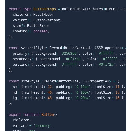
export
type
ButtonProps
=
 ButtonHTMLAttributes
<
HTMLButtonEl
  children
:
 ReactNode
;
  variant
?
:
 ButtonVariant
;
  size
?
:
 ButtonSize
;
  loading
?
:
boolean
;
}
;
const
 variantStyle
:
 Record
<
ButtonVariant
,
 CSSProperties
>
=
  primary
:
{
 background
:
'#2563eb'
,
 color
:
'#ffffff'
,
 borde
  secondary
:
{
 background
:
'#0f172a'
,
 color
:
'#ffffff'
,
 bor
  outline
:
{
 background
:
'#ffffff'
,
 color
:
'#0f172a'
,
 borde
}
;
const
 sizeStyle
:
 Record
<
ButtonSize
,
 CSSProperties
>
=
{
  sm
:
{
 minHeight
:
32
,
 padding
:
'0 12px'
,
 fontSize
:
14
}
,
  md
:
{
 minHeight
:
40
,
 padding
:
'0 16px'
,
 fontSize
:
15
}
,
  lg
:
{
 minHeight
:
48
,
 padding
:
'0 20px'
,
 fontSize
:
16
}
,
}
;
export
function
Button
(
{
  children
,
  variant 
=
'primary'
,