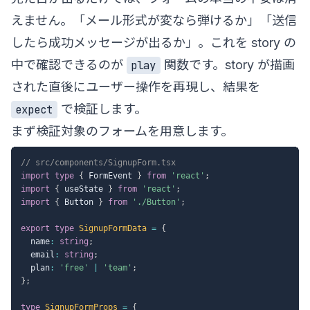
えません。「メール形式が変なら弾けるか」「送信
したら成功メッセージが出るか」。これを story の
中で確認できるのが
関数です。story が描画
play
された直後にユーザー操作を再現し、結果を
で検証します。
expect
まず検証対象のフォームを用意します。
// src/components/SignupForm.tsx
import
type
{
 FormEvent 
}
from
'react'
;
import
{
 useState 
}
from
'react'
;
import
{
 Button 
}
from
'./Button'
;
export
type
SignupFormData
=
{
  name
:
string
;
  email
:
string
;
  plan
:
'free'
|
'team'
;
}
;
type
SignupFormProps
=
{