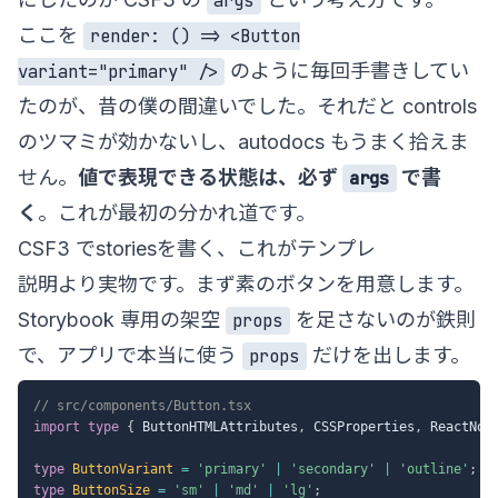
args
ここを
render: () => <Button
のように毎回手書きしてい
variant="primary" />
たのが、昔の僕の間違いでした。それだと controls
のツマミが効かないし、autodocs もうまく拾えま
せん。
値で表現できる状態は、必ず
で書
args
く
。これが最初の分かれ道です。
CSF3 でstoriesを書く、これがテンプレ
説明より実物です。まず素のボタンを用意します。
Storybook 専用の架空
を足さないのが鉄則
props
で、アプリで本当に使う
だけを出します。
props
// src/components/Button.tsx
import
type
{
 ButtonHTMLAttributes
,
 CSSProperties
,
 ReactNod
type
ButtonVariant
=
'primary'
|
'secondary'
|
'outline'
;
type
ButtonSize
=
'sm'
|
'md'
|
'lg'
;