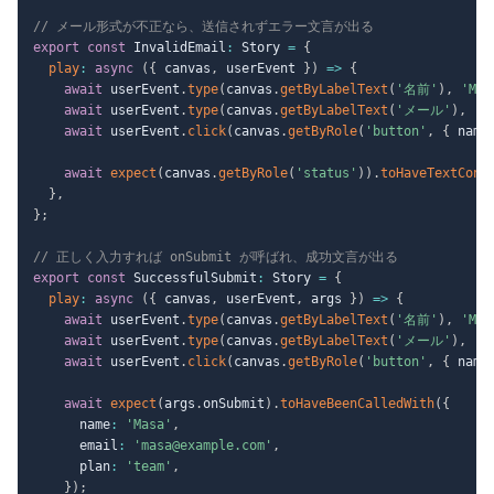
// メール形式が不正なら、送信されずエラー文言が出る
export
const
 InvalidEmail
:
 Story 
=
{
play
:
async
(
{
 canvas
,
 userEvent 
}
)
=>
{
await
 userEvent
.
type
(
canvas
.
getByLabelText
(
'名前'
)
,
'Mas
await
 userEvent
.
type
(
canvas
.
getByLabelText
(
'メール'
)
,
'm
await
 userEvent
.
click
(
canvas
.
getByRole
(
'button'
,
{
 name
await
expect
(
canvas
.
getByRole
(
'status'
)
)
.
toHaveTextCont
}
,
}
;
// 正しく入力すれば onSubmit が呼ばれ、成功文言が出る
export
const
 SuccessfulSubmit
:
 Story 
=
{
play
:
async
(
{
 canvas
,
 userEvent
,
 args 
}
)
=>
{
await
 userEvent
.
type
(
canvas
.
getByLabelText
(
'名前'
)
,
'Mas
await
 userEvent
.
type
(
canvas
.
getByLabelText
(
'メール'
)
,
'm
await
 userEvent
.
click
(
canvas
.
getByRole
(
'button'
,
{
 name
await
expect
(
args
.
onSubmit
)
.
toHaveBeenCalledWith
(
{
      name
:
'Masa'
,
      email
:
'masa@example.com'
,
      plan
:
'team'
,
}
)
;