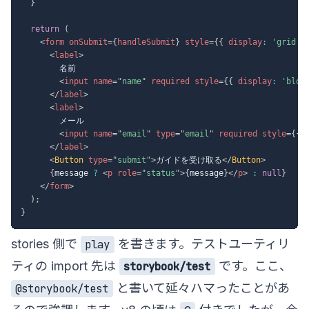
}
return
(
<
form
onSubmit
=
{
handleSubmit
}
style
=
{
{
 display
:
'grid'
,
<
label
>
        名前

<
input
name
=
"
name
"
required
style
=
{
{
 display
:
'bloc
</
label
>
<
label
>
        メール

<
input
name
=
"
email
"
type
=
"
email
"
required
style
=
{
{
 
</
label
>
<
Button
type
=
"
submit
"
>
ガイドを受け取る
</
Button
>
{
message 
?
<
p
role
=
"
status
"
>
{
message
}
</
p
>
:
null
}
</
form
>
)
;
}
stories 側で
を書きます。テストユーティリ
play
ティの import 先は
です。ここ、
storybook/test
と書いて延々ハマったことがあ
@storybook/test