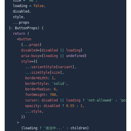
  size 
=
'md'
,
  loading 
=
false
,
  disabled
,
  style
,
...
}
:
 ButtonProps
)
{
return
(
<
button
{
...
props
}
disabled
=
{
disabled 
||
 loading
}
aria-busy
=
{
loading 
||
undefined
}
style
=
{
{
...
variantStyle
[
variant
]
,
...
sizeStyle
[
size
]
,
        borderWidth
:
1
,
        borderStyle
:
'solid'
,
        borderRadius
:
6
,
        fontWeight
:
700
,
        cursor
:
 disabled 
||
 loading 
?
'not-allowed'
:
'poin
        opacity
:
 disabled 
?
0.55
:
1
,
...
style
,
}
}
>
{
loading 
?
'送信中...'
:
 children
}