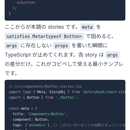
</
button
>
)
;
}
ここからが本題の stories です。
を
meta
で固めると、
satisfies Meta<typeof Button>
に存在しない
を書いた瞬間に
args
props
TypeScript が止めてくれます。各 story は
args
の差分だけ。これがコピペして使える最小テンプレ
です。
// src/components/Button.stories.tsx
import
type
{
 Meta
,
 StoryObj 
}
from
'@storybook/react-vite'
import
{
 Button 
}
from
'./Button'
;
const
 meta 
=
{
  title
:
'Components/Button'
,
  component
:
 Button
,
  tags
:
[
'autodocs'
]
,
// このコンポーネントの自動ドキュメントを作