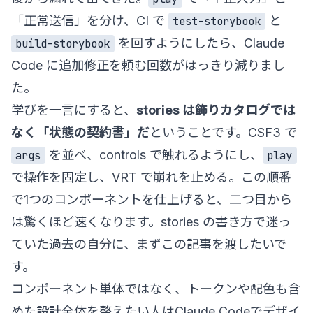
「正常送信」を分け、CI で
と
test-storybook
を回すようにしたら、Claude
build-storybook
Code に追加修正を頼む回数がはっきり減りまし
た。
学びを一言にすると、
stories は飾りカタログでは
なく「状態の契約書」だ
ということです。CSF3 で
を並べ、controls で触れるようにし、
args
play
で操作を固定し、VRT で崩れを止める。この順番
で1つのコンポーネントを仕上げると、二つ目から
は驚くほど速くなります。stories の書き方で迷っ
ていた過去の自分に、まずこの記事を渡したいで
す。
コンポーネント単体ではなく、トークンや配色も含
めた設計全体を整えたい人は
Claude Codeでデザイ