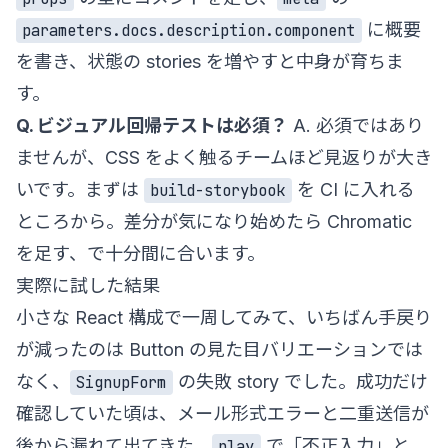
に概要
parameters.docs.description.component
を書き、状態の stories を増やすと中身が育ちま
す。
Q. ビジュアル回帰テストは必須？
A. 必須ではあり
ませんが、CSS をよく触るチームほど見返りが大き
いです。まずは
を CI に入れる
build-storybook
ところから。差分が気になり始めたら Chromatic
を足す、で十分間に合います。
実際に試した結果
小さな React 構成で一周してみて、いちばん手戻り
が減ったのは Button の見た目バリエーションでは
なく、
の失敗 story でした。成功だけ
SignupForm
確認していた頃は、メール形式エラーと二重送信が
後から漏れて出てきた。
で「不正入力」と
play