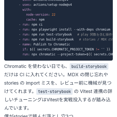
-
uses
:
 actions/setup
-
node@v4

with
:
node-version
:
22
cache
:
 npm

-
run
:
 npm ci

-
run
:
 npx playwright install 
-
-
with
-
deps chromium

-
run
:
 npm run test
-
storybook   
# play 関数を含む操作テ
-
run
:
 npm run build
-
storybook   
# stories / MDX の
-
name
:
 Publish to Chromatic

if
:
 $
{
{
 secrets.CHROMATIC_PROJECT_TOKEN 
!=
 '' 
}
}
run
:
 npx chromatic 
-
-
project
-
token=$
{
{
 secrets.CHRO
Chromatic を使わない日でも、
build-storybook
だけは CI に入れてください。MDX の閉じ忘れや
stories の import ミスを、レビュー前に機械が見つ
けてくれます。
の Vitest 連携の詳
test-storybook
しいチューニングは
Vitestを実戦投入する
が踏み込
んでいます。
僕がstoriesで踏んだ落とし穴3つ