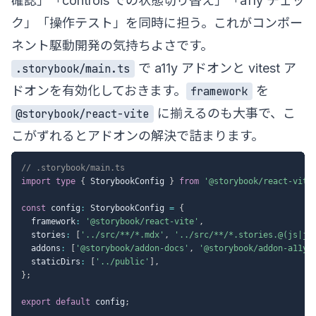
確認」「controls での状態切り替え」「a11y チェッ
ク」「操作テスト」を同時に担う。これがコンポー
ネント駆動開発の気持ちよさです。
で a11y アドオンと vitest ア
.storybook/main.ts
ドオンを有効化しておきます。
を
framework
に揃えるのも大事で、こ
@storybook/react-vite
こがずれるとアドオンの解決で詰まります。
// .storybook/main.ts
import
type
{
 StorybookConfig 
}
from
'@storybook/react-vite
const
 config
:
 StorybookConfig 
=
{
  framework
:
'@storybook/react-vite'
,
  stories
:
[
'../src/**/*.mdx'
,
'../src/**/*.stories.@(js|js
  addons
:
[
'@storybook/addon-docs'
,
'@storybook/addon-a11y'
  staticDirs
:
[
'../public'
]
,
}
;
export
default
 config
;