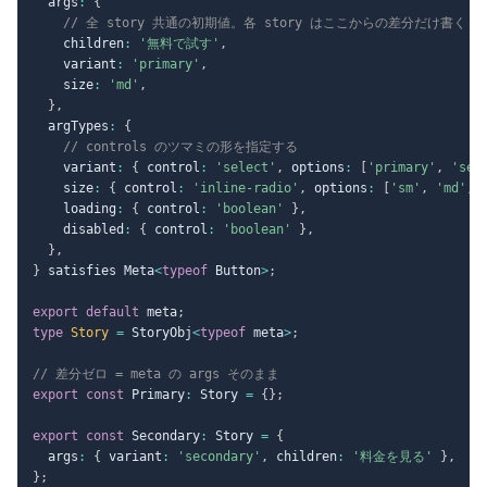
  args
:
{
// 全 story 共通の初期値。各 story はここからの差分だけ書く
    children
:
'無料で試す'
,
    variant
:
'primary'
,
    size
:
'md'
,
}
,
  argTypes
:
{
// controls のツマミの形を指定する
    variant
:
{
 control
:
'select'
,
 options
:
[
'primary'
,
'sec
    size
:
{
 control
:
'inline-radio'
,
 options
:
[
'sm'
,
'md'
,
    loading
:
{
 control
:
'boolean'
}
,
    disabled
:
{
 control
:
'boolean'
}
,
}
,
}
 satisfies Meta
<
typeof
 Button
>
;
export
default
 meta
;
type
Story
=
 StoryObj
<
typeof
 meta
>
;
// 差分ゼロ = meta の args そのまま
export
const
 Primary
:
 Story 
=
{
}
;
export
const
 Secondary
:
 Story 
=
{
  args
:
{
 variant
:
'secondary'
,
 children
:
'料金を見る'
}
,
}
;