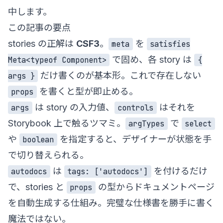
中します。
この記事の要点
stories の正解は
CSF3
。
を
meta
satisfies
で固め、各 story は
Meta<typeof Component>
{
だけ書くのが基本形。これで存在しない
args }
を書くと型が即止める。
props
は story の入力値、
はそれを
args
controls
Storybook 上で触るツマミ。
で
argTypes
select
や
を指定すると、デザイナーが状態を手
boolean
で切り替えられる。
は
を付けるだけ
autodocs
tags: ['autodocs']
で、stories と
の型からドキュメントページ
props
を自動生成する仕組み。完璧な仕様書を勝手に書く
魔法ではない。