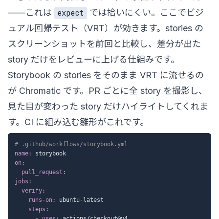
——これは
では拾いにくい。ここでビジ
expect
ュアル回帰テスト（VRT）が効きます。stories の
スクリーンショットを前回と比較し、差分が出た
story だけをレビューに上げる仕組みです。
Storybook の stories をそのまま VRT に流せるの
が Chromatic です。PR ごとに全 story を撮影し、
見た目が変わった story だけハイライトしてくれま
す。CI に組み込む雛形がこれです。
# .github/workflows/storybook.yml
name
:
on
:
pull_request
:
jobs
:
verify
:
runs-on
:
 ubuntu
-
latest

steps
:
-
uses
:
 actions/checkout@v4
