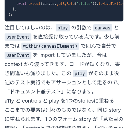
await
expect
(
canvas
.
getByRole
(
'status'
)
)
.
toHaveTextCont
}
,
}
;
注目してほしいのは、
の引数で
と
play
canvas
を直接受け取っている点です。少し前
userEvent
までは
で囲んで自分で
within(canvasElement)
を import していましたが、今は
userEvent
context から渡ってきます。コードが短くなり、書
き間違いも減りました。この
がそのまま後
play
述のテスト実行でもアサーションとして走るので、
「ドキュメント兼テスト」になります。
a11y と controls と play を1つのstoriesに重ねる
ここまでの要素は別々のものではなく、同じ story
に重ねられます。1つのフォーム story が「見た目の