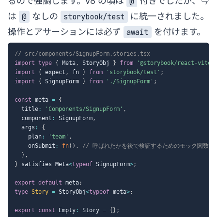
るので強調します。v8 の頃は
付きでしたが、今
@
は
なしの
に統一されました。
@
storybook/test
操作とアサーションには必ず
を付けます。
await
// src/components/SignupForm.stories.tsx
import
type
{
 Meta
,
 StoryObj 
}
from
'@storybook/react-vite'
import
{
 expect
,
 fn 
}
from
'storybook/test'
;
import
{
 SignupForm 
}
from
'./SignupForm'
;
const
 meta 
=
{
  title
:
'Components/SignupForm'
,
  component
:
 SignupForm
,
  args
:
{
    plan
:
'team'
,
    onSubmit
:
fn
(
)
,
// 呼ばれたかを後で検証するためのモック関数
}
,
}
 satisfies Meta
<
typeof
 SignupForm
>
;
export
default
 meta
;
type
Story
=
 StoryObj
<
typeof
 meta
>
;
export
const
 Empty
:
 Story 
=
{
}
;