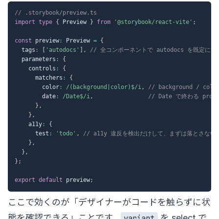
// .storybook/preview.ts
import
type
{
 Preview 
}
from
'@storybook/react-vite'
;
const
 preview
:
 Preview 
=
{
  tags
:
[
'autodocs'
]
,
// 全コンポーネントで autodocs を既定にす
  parameters
:
{
    controls
:
{
      matchers
:
{
        color
:
/
(background|color)$
/
i
,
// background / 
        date
:
/
Date$
/
i
,
// Date で終わる pro
}
,
}
,
    a11y
:
{
      test
:
'todo'
,
// a11y 違反を検出だけして、まずは落とさない
}
,
}
,
}
;
export
default
 preview
;
ここで効くのが「デザイナーがコードを触らずに状
態を確認できる」ことです。
を select で
variant