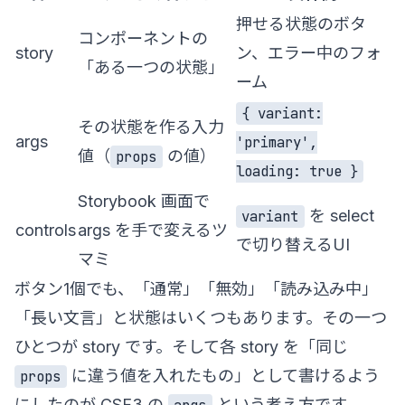
押せる状態のボタ
コンポーネントの
story
ン、エラー中のフォ
「ある一つの状態」
ーム
{ variant:
その状態を作る入力
args
'primary',
値（
の値）
props
loading: true }
Storybook 画面で
を select
variant
controls
args を手で変えるツ
で切り替えるUI
マミ
ボタン1個でも、「通常」「無効」「読み込み中」
「長い文言」と状態はいくつもあります。その一つ
ひとつが story です。そして各 story を「同じ
に違う値を入れたもの」として書けるよう
props
にしたのが CSF3 の
という考え方です。