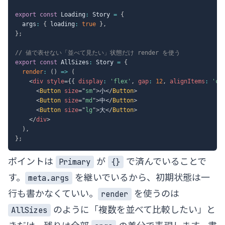
export
const
 Loading
:
 Story 
=
{
  args
:
{
 loading
:
true
}
,
}
;
// 値で表せない「並べて見たい」状態だけ render を使う
export
const
 AllSizes
:
 Story 
=
{
render
:
(
)
=>
(
<
div
style
=
{
{
 display
:
'flex'
,
 gap
:
12
,
 alignItems
:
'ce
<
Button
size
=
"
sm
"
>
小
</
Button
>
<
Button
size
=
"
md
"
>
中
</
Button
>
<
Button
size
=
"
lg
"
>
大
</
Button
>
</
div
>
)
,
}
;
ポイントは
が
で済んでいることで
Primary
{}
す。
を継いでいるから、初期状態は一
meta.args
行も書かなくていい。
を使うのは
render
のように「複数を並べて比較したい」と
AllSizes