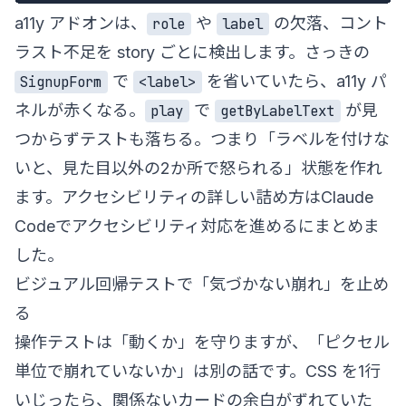
a11y アドオンは、
や
の欠落、コント
role
label
ラスト不足を story ごとに検出します。さっきの
で
を省いていたら、a11y パ
SignupForm
<label>
ネルが赤くなる。
で
が見
play
getByLabelText
つからずテストも落ちる。つまり「ラベルを付けな
いと、見た目以外の2か所で怒られる」状態を作れ
ます。アクセシビリティの詳しい詰め方は
Claude
Codeでアクセシビリティ対応を進める
にまとめま
した。
ビジュアル回帰テストで「気づかない崩れ」を止め
る
操作テストは「動くか」を守りますが、「ピクセル
単位で崩れていないか」は別の話です。CSS を1行
いじったら、関係ないカードの余白がずれていた