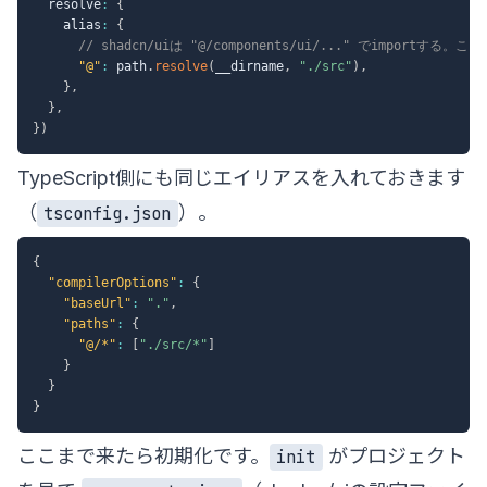
  resolve
:
{
    alias
:
{
// shadcn/uiは "@/components/ui/..." でimportする
"@"
:
 path
.
resolve
(
__dirname
,
"./src"
)
,
}
,
}
,
}
)
TypeScript側にも同じエイリアスを入れておきます
（
）。
tsconfig.json
{
"compilerOptions"
:
{
"baseUrl"
:
"."
,
"paths"
:
{
"@/*"
:
[
"./src/*"
]
}
}
}
ここまで来たら初期化です。
がプロジェクト
init