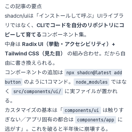
この記事の要点
shadcn/uiは「インストールして呼ぶ」UIライブラ
リではなく、
CLIでコードを自分のリポジトリにコ
ピーして育てる
コンポーネント集。
中身は
Radix UI（挙動・アクセシビリティ）+
Tailwind CSS（見た目）
の組み合わせ。だから自
由に書き換えられる。
コンポーネントの追加は
npx shadcn@latest add
のように1コマンド。
ではな
button
node_modules
く
に実ファイルが置かれ
src/components/ui/
る。
カスタマイズの基本は「
は触りす
components/ui
ぎない／アプリ固有の都合は
に
components/app
逃がす」。これを破ると半年後に崩壊する。