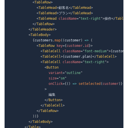
<
TableRow
>
<
TableHead
>
顧客名
</
TableHead
>
<
TableHead
>
プラン
</
TableHead
>
<
TableHead
className
=
"
text-right
"
>
操作
</
TableH
</
TableRow
>
</
TableHeader
>
<
TableBody
>
{
customers
.
map
(
(
customer
)
=>
(
<
TableRow
key
=
{
customer
.
id
}
>
<
TableCell
className
=
"
font-medium
"
>
{
custome
<
TableCell
>
{
customer
.
plan
}
</
TableCell
>
<
TableCell
className
=
"
text-right
"
>
<
Button
variant
=
"
outline
"
size
=
"
sm
"
onClick
=
{
(
)
=>
setSelected
(
customer
)
}
>
                    編集

</
Button
>
</
TableCell
>
</
TableRow
>
)
)
}
</
TableBody
>
</
Table
>