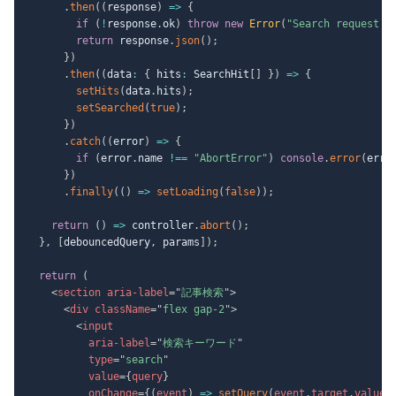
.
then
(
(
response
)
=>
{
if
(
!
response
.
ok
)
throw
new
Error
(
"Search request f
return
 response
.
json
(
)
;
}
)
.
then
(
(
data
:
{
 hits
:
 SearchHit
[
]
}
)
=>
{
setHits
(
data
.
hits
)
;
setSearched
(
true
)
;
}
)
.
catch
(
(
error
)
=>
{
if
(
error
.
name 
!==
"AbortError"
)
console
.
error
(
erro
}
)
.
finally
(
(
)
=>
setLoading
(
false
)
)
;
return
(
)
=>
 controller
.
abort
(
)
;
}
,
[
debouncedQuery
,
 params
]
)
;
return
(
<
section
aria-label
=
"
記事検索
"
>
<
div
className
=
"
flex gap-2
"
>
<
input
aria-label
=
"
検索キーワード
"
type
=
"
search
"
value
=
{
query
}
onChange
=
{
(
event
)
=>
setQuery
(
event
.
target
.
value
)