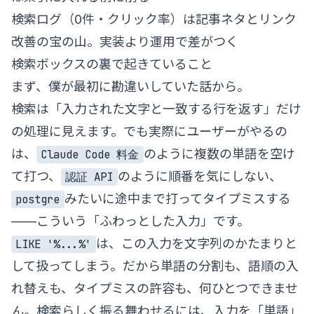
検索ログ（0件・クリック率）は記事ネタとリンク
改善の宝の山。実装より運用で差がつく
検索ボックスの裏で起きていること
まず、僕が最初に勘違いしていた話から。
検索は「入力された文字と一致する行を返す」だけ
の処理に見えます。でも実際にユーザーがやるの
は、
のように複数の単語を空け
Claude Code 料金
て打つ、
のように順番を気にしない、
認証 API
みたいに途中まで打ってタイプミスする
postgre
——こういう「ふわっとした入力」です。
は、この入力を文字列のかたまりと
LIKE '%...%'
して扱ってしまう。だから単語の分割も、語順の入
れ替えも、タイプミスの許容も、何ひとつできませ
ん。検索らしく振る舞わせるには、入力を「単語」