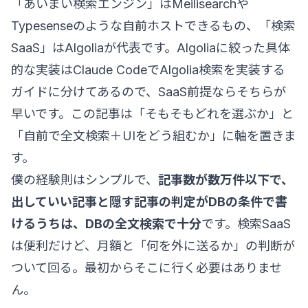
「あいまい検索エンジン」はMeilisearchや
Typesenseのような自前ホストできるもの、「検索
SaaS」はAlgoliaが代表です。Algoliaに絞った具体
的な実装は
Claude CodeでAlgolia検索を実装する
ガイド
に分けてあるので、SaaS前提ならそちらが
早いです。この記事は「そもそもどれを選ぶか」と
「自前で全文検索＋UIをどう組むか」に軸を置きま
す。
僕の経験則はシンプルで、
記事数が数万件以下で、
出していい記事と隠す記事の判定がDBの条件で書
けるうちは、DBの全文検索で十分
です。検索SaaS
は便利だけど、月額と「何を外に送るか」の判断が
ついて回る。最初からそこに行く必要はありませ
ん。