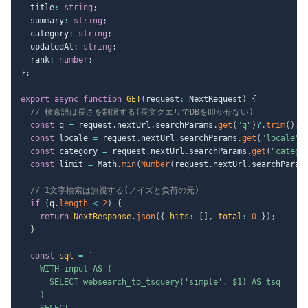
  title
:
string
;
  summary
:
string
;
  category
:
string
;
  updatedAt
:
string
;
  rank
:
number
;
}
;
export
async
function
GET
(
request
:
 NextRequest
)
{
// 検索語は長さを制限する(長文クエリでDBを叩かせない)
const
 q 
=
 request
.
nextUrl
.
searchParams
.
get
(
"q"
)
?.
trim
(
)
.
s
const
 locale 
=
 request
.
nextUrl
.
searchParams
.
get
(
"locale"
)
const
 category 
=
 request
.
nextUrl
.
searchParams
.
get
(
"catego
const
 limit 
=
 Math
.
min
(
Number
(
request
.
nextUrl
.
searchParam
// 1文字検索は無視する(ノイズと負荷の元)
if
(
q
.
length
<
2
)
{
return
 NextResponse
.
json
(
{
 hits
:
[
]
,
 total
:
0
}
)
;
}
const
 sql 
=
`
    WITH input AS (

      SELECT websearch_to_tsquery('simple', $1) AS tsq

    )

    SELECT
