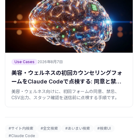
Use Cases
2026年8月7日
美容・ウェルネスの初回カウンセリングフォ
ームをClaude Codeで点検する: 同意と禁忌
を送信前に止める
美容・ウェルネス向けに、初回フォームの同意、禁忌、
CSV出力、スタッフ確認を送信前に点検する手順です。
#サイト内検索
#全文検索
#あいまい検索
#検索UI
#Claude Code