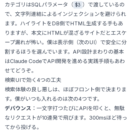
カテゴリはSQLパラメータ（
）で渡しているの
$3
で、文字列連結によるインジェクションを避けられ
ます。ハイライトをDB側でHTML生成する手もあ
りますが、本文にHTMLが混ざるサイトだとエスケ
ープ漏れが怖い。僕は表示側（次のUI）で安全に分
割するほうを選んでいます。API設計まわりの基本
は
Claude CodeでAPI開発を進める実践手順
もあわ
せてどうぞ。
検索UIで効く4つの工夫
検索体験の良し悪しは、ほぼフロント側で決まりま
す。僕がいつも入れるのは次の4つです。
デバウンス
：一文字打つたびにAPIを叩くと、無駄
なリクエストが10連発で飛びます。300msほど待っ
てから投げる。