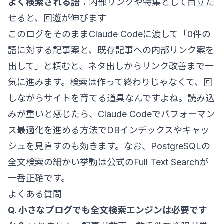
よく検索される語
：内部リンクや特集として目立た
せると、回遊が伸びます
このログをそのままClaude Codeに渡して「0件の
語に対する記事案と、既存記事への内部リンク案を
出して」と頼むと、ネタ出しからリンク改善まで一
気に進みます。検索は作って終わりじゃなくて、回
しながらサイトを育てる道具なんですよね。読み込
みが重いと感じたら、
Claude Codeでパフォーマン
ス最適化を進める方法
でDBインデックスやキャッ
シュを見直すのも効きます。なお、PostgreSQLの
全文検索の細かい挙動は公式の
Full Text Search
が
一番正確です。
よくある質問
Q. 小さなブログでも全文検索エンジンは必要です