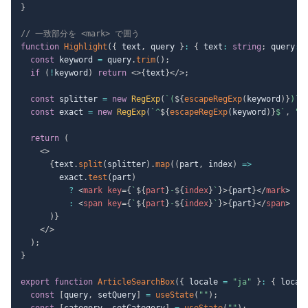
}
// 一致部分を <mark> で囲う
function
Highlight
(
{
 text
,
 query 
}
:
{
 text
:
string
;
 query
:
const
 keyword 
=
 query
.
trim
(
)
;
if
(
!
keyword
)
return
<
>
{
text
}
</
>
;
const
 splitter 
=
new
RegExp
(
`
(
${
escapeRegExp
(
keyword
)
}
)
`
,
const
 exact 
=
new
RegExp
(
`
^
${
escapeRegExp
(
keyword
)
}
$
`
,
"i
return
(
<
>
{
text
.
split
(
splitter
)
.
map
(
(
part
,
 index
)
=>
        exact
.
test
(
part
)
?
<
mark
key
=
{
`
${
part
}
-
${
index
}
`
}
>
{
part
}
</
mark
>
:
<
span
key
=
{
`
${
part
}
-
${
index
}
`
}
>
{
part
}
</
span
>
)
}
</
>
)
;
}
export
function
ArticleSearchBox
(
{
 locale 
=
"ja"
}
:
{
 local
const
[
query
,
 setQuery
]
=
useState
(
""
)
;
const
[
category
,
 setCategory
]
=
useState
(
""
)
;