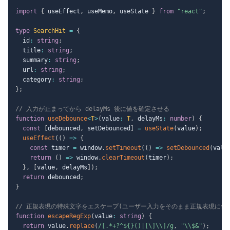
import
{
 useEffect
,
 useMemo
,
 useState 
}
from
"react"
;
type
SearchHit
=
{
  id
:
string
;
  title
:
string
;
  summary
:
string
;
  url
:
string
;
  category
:
string
;
}
;
// 入力が止まってから delayMs 後に値を確定させる
function
useDebounce
<
T
>
(
value
:
T
,
 delayMs
:
number
)
{
const
[
debounced
,
 setDebounced
]
=
useState
(
value
)
;
useEffect
(
(
)
=>
{
const
 timer 
=
 window
.
setTimeout
(
(
)
=>
setDebounced
(
valu
return
(
)
=>
 window
.
clearTimeout
(
timer
)
;
}
,
[
value
,
 delayMs
]
)
;
return
 debounced
;
}
// 正規表現の特殊文字をエスケープ(ユーザー入力をそのまま正規表現に使
function
escapeRegExp
(
value
:
string
)
{
return
 value
.
replace
(
/
[.*+?^${}()|[\]\\]
/
g
,
"\\$&"
)
;