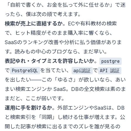
「自前で書くか、お金を払って外に任せるか」で迷
ったら、僕は次の順で考えます。
検索が売上に直結するか
。ECや有料教材の検索
で、ヒット精度がそのまま購入率に響くなら、
SaaSのランキング改善や分析に払う価値がありま
す。読みもの中心のブログなら、まだ早い。
表記ゆれ・タイプミスを許容したいか
。
postgre
で
を当てたい、
で
PostgreSQL
api認証
API 認証
を出したい——この「ゆるさ」が欲しいなら、あい
まい検索エンジンか SaaS。DBの全文検索は素のま
まだと、ここが弱いです。
運用に手を割けるか
。外部エンジンやSaaSは、DB
と検索索引を「同期」し続ける仕事が増えます。公
開した記事が検索に出るまでのズレを誰が見るの