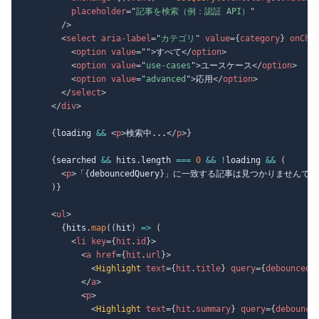
placeholder
=
"
記事を検索（例：認証 API）
"
/>
<
select
aria-label
=
"
カテゴリ
"
value
=
{
category
}
onCha
<
option
value
=
"
"
>
すべて
</
option
>
<
option
value
=
"
use-cases
"
>
ユースケース
</
option
>
<
option
value
=
"
advanced
"
>
応用
</
option
>
</
select
>
</
div
>
{
loading 
&&
<
p
>
検索中...
</
p
>
}
{
searched 
&&
 hits
.
length 
===
0
&&
!
loading 
&&
(
<
p
>
「
{
debouncedQuery
}
」に一致する記事は見つかりませんでし
)
}
<
ul
>
{
hits
.
map
(
(
hit
)
=>
(
<
li
key
=
{
hit
.
id
}
>
<
a
href
=
{
hit
.
url
}
>
<
Highlight
text
=
{
hit
.
title
}
query
=
{
debouncedQ
</
a
>
<
p
>
<
Highlight
text
=
{
hit
.
summary
}
query
=
{
debounce