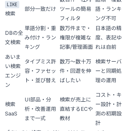
LIKE
部分一致だけ
ツールの簡易
語・ランキ
検索
フィルタ
ング不可
単語分割・重
数万件まで・
日本語の精
DBの全
み付け・ラン
権限が複雑な
度、表記ゆ
文検索
キング
記事/管理画面
れは自前
あいま
タイプミス許
数万〜数十万
検索サーバ
い検索
容・ファセッ
件・回遊を伸
ーと同期処
エンジ
ト・並び替え
ばしたい
理の運用
ン
コスト・キ
UI部品・分
検索が売上に
検索
ー設計・計
析・改善運用
直結するECや
SaaS
測の初期設
まで一式
教材
計