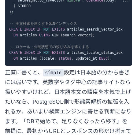
    setweight
(
to_tsvector
(
'simple'
,
coalesce
(
body
,
''
)
)
,
'C
)
)
;
-- 全文検索を速くするGINインデックス
CREATE
INDEX
IF
NOT
EXISTS
 articles_search_vector_idx

ON
 articles 
USING
 GIN 
(
search_vector
)
;
-- ロケール・公開状態での絞り込みを速くする
CREATE
INDEX
IF
NOT
EXISTS
 articles_locale_status_idx

ON
 articles 
(
locale
,
status
,
 updated_at 
DESC
)
;
正直に書くと、
設定は日本語の分かち書き
simple
には弱いです。英数字やタグ中心の記事サイトなら
扱いやすいけれど、日本語本文の精度を本気で上げ
たいなら、PostgreSQL側で形態素解析の拡張を入
れるか、あいまい検索エンジンに寄せる判断になり
ます。「DBで始めて、足りなくなったら移す」を
前提に、最初からURLとレスポンスの形だけ揃えて