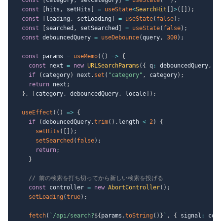
const
[
hits
,
 setHits
]
=
useState
<
SearchHit
[
]
>
(
[
]
)
;
const
[
loading
,
 setLoading
]
=
useState
(
false
)
;
const
[
searched
,
 setSearched
]
=
useState
(
false
)
;
const
 debouncedQuery 
=
useDebounce
(
query
,
300
)
;
const
 params 
=
useMemo
(
(
)
=>
{
const
 next 
=
new
URLSearchParams
(
{
 q
:
 debouncedQuery
,
 l
if
(
category
)
 next
.
set
(
"category"
,
 category
)
;
return
 next
;
}
,
[
category
,
 debouncedQuery
,
 locale
]
)
;
useEffect
(
(
)
=>
{
if
(
debouncedQuery
.
trim
(
)
.
length 
<
2
)
{
setHits
(
[
]
)
;
setSearched
(
false
)
;
return
;
}
// 前の検索を打ち切ってから新しい検索を投げる
const
 controller 
=
new
AbortController
(
)
;
setLoading
(
true
)
;
fetch
(
`
/api/search?
${
params
.
toString
(
)
}
`
,
{
 signal
:
 con