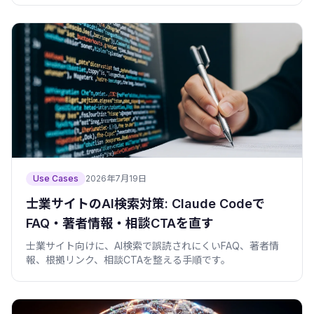
説。
Use Cases
2026年7月19日
士業サイトのAI検索対策: Claude Codeで
FAQ・著者情報・相談CTAを直す
士業サイト向けに、AI検索で誤読されにくいFAQ、著者情
報、根拠リンク、相談CTAを整える手順です。