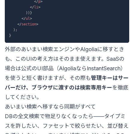
</
p
>
</
li
>
)
)
}
</
ul
>
</
section
>
)
;
}
外部のあいまい検索エンジンやAlgoliaに移すとき
も、このUIの考え方はそのまま使えます。SaaSの
場合は公式のUI部品（AlgoliaならInstantSearch）
を使うと短く書けますが、その際も
管理キーはサー
バーだけ、ブラウザに渡すのは検索専用キー
を徹底
してください。
あいまい検索へ移すなら同期がすべて
DBの全文検索で物足りなくなったら——タイプミ
スを許したい、ファセットで絞らせたい、並び替え