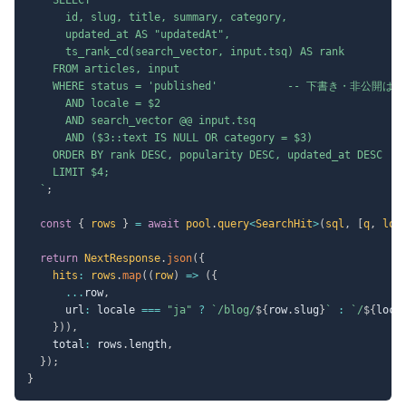
      id, slug, title, summary, category,

      updated_at AS "updatedAt",

      ts_rank_cd(search_vector, input.tsq) AS rank

    FROM articles, input

    WHERE status = 'published'           -- 下書き・非公開は
      AND locale = $2

      AND search_vector @@ input.tsq

      AND ($3::text IS NULL OR category = $3)

    ORDER BY rank DESC, popularity DESC, updated_at DESC

    LIMIT $4;

`
;
const
{
 rows 
}
=
await
 pool
.
query
<
SearchHit
>
(
sql
,
[
q
,
 loc
return
 NextResponse
.
json
(
{
    hits
:
 rows
.
map
(
(
row
)
=>
(
{
...
row
,
      url
:
 locale 
===
"ja"
?
`
/blog/
${
row
.
slug
}
`
:
`
/
${
loca
}
)
)
,
    total
:
 rows
.
length
,
}
)
;
}