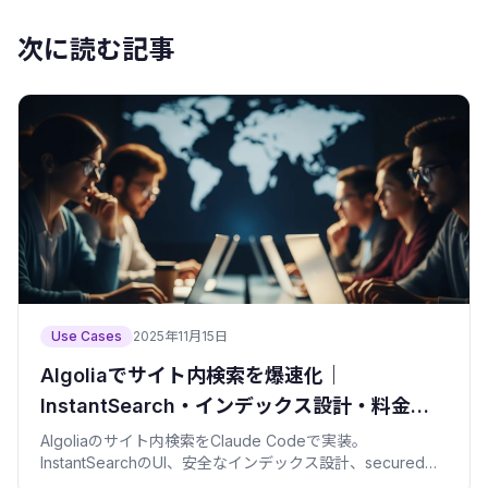
次に読む記事
Use Cases
2025年11月15日
Algoliaでサイト内検索を爆速化｜
InstantSearch・インデックス設計・料金ま
で
Algoliaのサイト内検索をClaude Codeで実装。
InstantSearchのUI、安全なインデックス設計、secured
APIキー、料金の見積もりを、僕の漏洩ヒヤリ体験つきで解