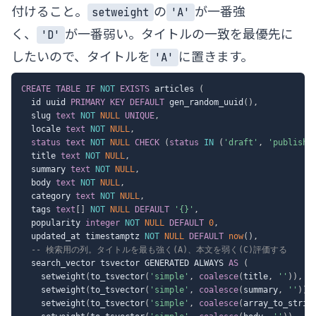
付けること。
の
が一番強
setweight
'A'
く、
が一番弱い。タイトルの一致を最優先に
'D'
したいので、タイトルを
に置きます。
'A'
CREATE
TABLE
IF
NOT
EXISTS
 articles 
(
  id uuid 
PRIMARY
KEY
DEFAULT
 gen_random_uuid
(
)
,
  slug 
text
NOT
NULL
UNIQUE
,
  locale 
text
NOT
NULL
,
status
text
NOT
NULL
CHECK
(
status
IN
(
'draft'
,
'publishe
  title 
text
NOT
NULL
,
  summary 
text
NOT
NULL
,
  body 
text
NOT
NULL
,
  category 
text
NOT
NULL
,
  tags 
text
[
]
NOT
NULL
DEFAULT
'{}'
,
  popularity 
integer
NOT
NULL
DEFAULT
0
,
  updated_at timestamptz 
NOT
NULL
DEFAULT
now
(
)
,
-- 検索用の列。タイトルを最も強く(A)、本文を弱く(C)評価する
  search_vector tsvector GENERATED ALWAYS 
AS
(
    setweight
(
to_tsvector
(
'simple'
,
coalesce
(
title
,
''
)
)
,
'
    setweight
(
to_tsvector
(
'simple'
,
coalesce
(
summary
,
''
)
)
,
    setweight
(
to_tsvector
(
'simple'
,
coalesce
(
array_to_strin