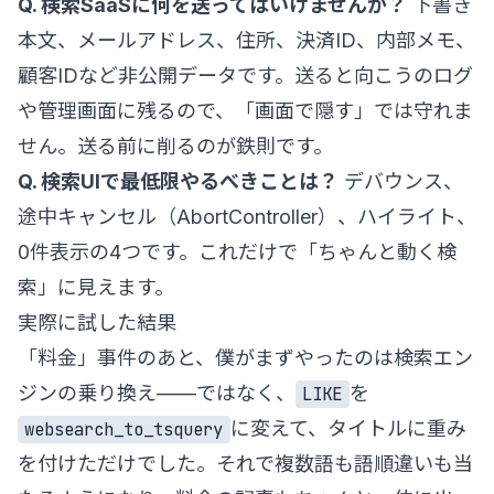
Q. 検索SaaSに何を送ってはいけませんか？
下書き
本文、メールアドレス、住所、決済ID、内部メモ、
顧客IDなど非公開データです。送ると向こうのログ
や管理画面に残るので、「画面で隠す」では守れま
せん。送る前に削るのが鉄則です。
Q. 検索UIで最低限やるべきことは？
デバウンス、
途中キャンセル（AbortController）、ハイライト、
0件表示の4つです。これだけで「ちゃんと動く検
索」に見えます。
実際に試した結果
「料金」事件のあと、僕がまずやったのは検索エン
ジンの乗り換え——ではなく、
を
LIKE
に変えて、タイトルに重み
websearch_to_tsquery
を付けただけでした。それで複数語も語順違いも当