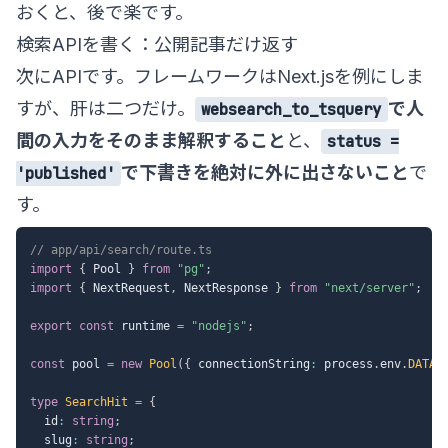
おくと、後で楽です。
検索APIを書く：公開記事だけ返す
次にAPIです。フレームワークはNext.jsを例にしま
すが、肝は二つだけ。
で人
websearch_to_tsquery
間の入力をそのまま解釈すること
と、
status =
で下書きを絶対に外に出さないこと
で
'published'
す。
// app/api/search/route.ts
import
{
 Pool 
}
from
"pg"
;
import
{
 NextRequest
,
 NextResponse 
}
from
"next/server"
;
export
const
 runtime 
=
"nodejs"
;
const
 pool 
=
new
Pool
(
{
 connectionString
:
 process
.
env
.
DATAB
type
SearchHit
=
{
  id
:
string
;
  slug
:
string
;