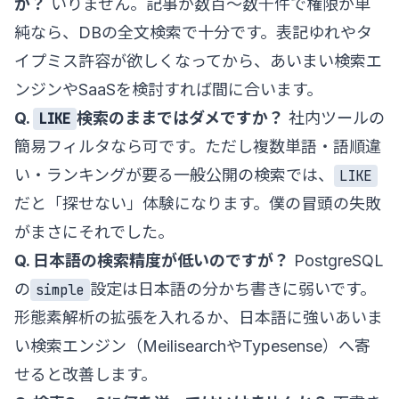
か？
いりません。記事が数百〜数千件で権限が単
純なら、DBの全文検索で十分です。表記ゆれやタ
イプミス許容が欲しくなってから、あいまい検索エ
ンジンやSaaSを検討すれば間に合います。
Q.
検索のままではダメですか？
社内ツールの
LIKE
簡易フィルタなら可です。ただし複数単語・語順違
い・ランキングが要る一般公開の検索では、
LIKE
だと「探せない」体験になります。僕の冒頭の失敗
がまさにそれでした。
Q. 日本語の検索精度が低いのですが？
PostgreSQL
の
設定は日本語の分かち書きに弱いです。
simple
形態素解析の拡張を入れるか、日本語に強いあいま
い検索エンジン（MeilisearchやTypesense）へ寄
せると改善します。