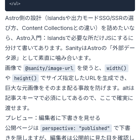
Astro側の設計（Islandsや出力モードSSG/SSRの選
び方、Content Collectionsとの違い）を詰めたいな
ら、
Astro入門：Islandsで必要な所だけJSにする
に
分けて書いてあります。SanityはAstroの「外部デー
タ源」として素直に噛み合います。
画像で
を使うと、
@sanity/image-url
width()
や
でサイズ指定したURLを生成でき、
height()
巨大な元画像をそのまま配る事故を防げます。altは
記事スキーマで必須にしてあるので、ここで確実に
渡せます。
プレビュー：編集者に下書きを見せる
公開ページは
で下書
perspective: "published"
きを隠しますが、編集者は公開前に見た目を確認し