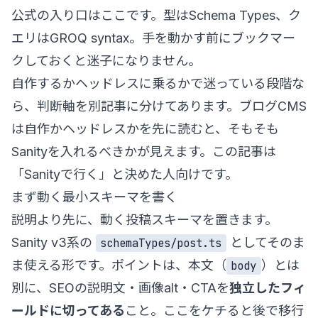
公式の入り口はここです。型は
Schema Types
、ク
エリは
GROQ syntax
。手を動かす前にブックマー
クしておくと迷子になりません。
自作するかヘッドレスに乗るかで迷っている段階な
ら、判断軸を別記事に分けてあります。
ブログCMS
は自作かヘッドレスか
を先に読むと、そもそも
Sanityを入れるべきかが見えます。この記事は
「Sanityで行く」と決めた人向けです。
まず動く最小スキーマを書く
説明より先に、動く投稿スキーマを置きます。
Sanity v3系の
としてそのま
schemaTypes/post.ts
ま使える形です。ポイントは、本文（
）とは
body
別に、SEOの説明文・画像alt・CTAを
独立したフィ
ールドに切ってある
こと。ここをケチると後で移行