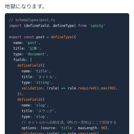
地獄になります。
// schemaTypes/post.ts
import
{
defineField
,
 defineType
}
from
'sanity'
export
const
 post 
=
defineType
(
{
  name
:
'post'
,
  title
:
'記事'
,
  type
:
'document'
,
  fields
:
[
defineField
(
{
      name
:
'title'
,
      title
:
'タイトル'
,
      type
:
'string'
,
validation
:
(
rule
)
=>
 rule
.
required
(
)
.
max
(
90
)
,
}
)
,
defineField
(
{
      name
:
'slug'
,
      title
:
'スラッグ'
,
      type
:
'slug'
,
// タイトルから自動生成。URLの一意性はここで担保する
      options
:
{
source
:
'title'
,
 maxLength
:
96
}
,
validation
:
(
rule
)
=>
 rule
.
required
(
)
,