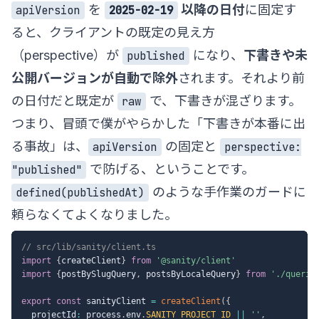
を
以降の日付
に固定す
apiVersion
2025-02-19
ると、クライアントの既定の見え方
（perspective）が
になり、
下書きや未
published
公開バージョンが自動で除外
されます。それより前
の日付だと既定が
で、下書きが混ざります。
raw
つまり、冒頭で僕がやらかした「下書きが本番に出
る事故」は、
の固定と
apiVersion
perspective:
で防げる、ということです。
"published"
のような手作業のガードに
defined(publishedAt)
頼らなくてよくなりました。
// src/lib/sanity/client.ts
import
{
createClient
}
from
'@sanity/client'
import
{
postBySlugQuery
,
 postsByLocaleQuery
}
from
'./querie
export
const
 sanityClient 
=
createClient
(
{
  projectId
:
 process
.
env
.
SANITY_PROJECT_ID
||
''
,