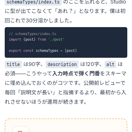
のここを忘れると、Studio
schemaTypes/index.ts
に型が出てこなくて「あれ？」となります。僕は初
回これで30分溶かしました。
// schemaTypes/index.ts
import
{
post
}
from
'./post'
export
const
 schemaTypes 
=
[
post
]
は90字、
は120字、
は
title
description
alt
必須——こうやって
入力時点で弾く門番
をスキーマ
に埋め込んでおくのがコツです。公開前レビューで
毎回「説明文が長い」と指摘するより、最初から入
れさせないほうが運用が続きます。