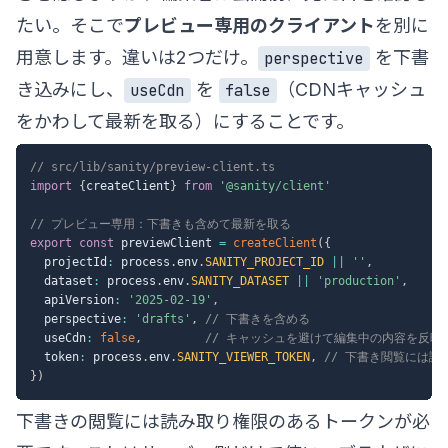
たい。そこで
プレビュー専用のクライアント
を別に
用意します。違いは2つだけ。
を下書
perspective
き込みにし、
を
（CDNキャッシュ
useCdn
false
をかわして最新を取る）にすることです。
// src/lib/sanity/preview-client.ts
import
{
createClient
}
from
'@sanity/client'
// プレビュー専用：下書きも含めて最新を取る
export
const
 previewClient 
=
createClient
(
{
  projectId
:
 process
.
env
.
SANITY_PROJECT_ID
||
''
,
  dataset
:
 process
.
env
.
SANITY_DATASET
||
'production'
,
  apiVersion
:
'2025-02-19'
,
  perspective
:
'drafts'
,
// 下書きを含める
  useCdn
:
false
,
// キャッシュを避けて編集中の内容を反映
  token
:
 process
.
env
.
SANITY_VIEWER_TOKEN
,
// 下書き閲覧には
}
)
下書きの閲覧には読み取り権限のあるトークンが必