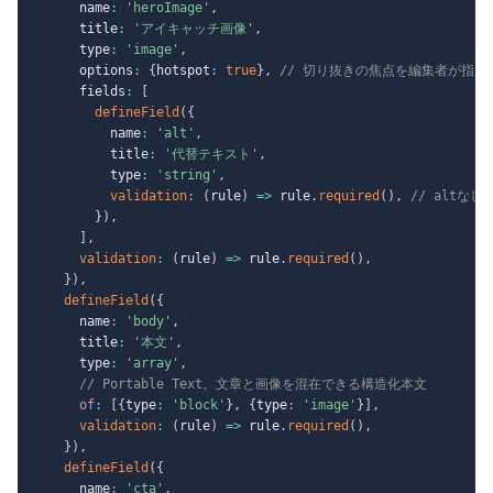
      name
:
'heroImage'
,
      title
:
'アイキャッチ画像'
,
      type
:
'image'
,
      options
:
{
hotspot
:
true
}
,
// 切り抜きの焦点を編集者が指定
      fields
:
[
defineField
(
{
          name
:
'alt'
,
          title
:
'代替テキスト'
,
          type
:
'string'
,
validation
:
(
rule
)
=>
 rule
.
required
(
)
,
// altな
}
)
,
]
,
validation
:
(
rule
)
=>
 rule
.
required
(
)
,
}
)
,
defineField
(
{
      name
:
'body'
,
      title
:
'本文'
,
      type
:
'array'
,
// Portable Text。文章と画像を混在できる構造化本文
of
:
[
{
type
:
'block'
}
,
{
type
:
'image'
}
]
,
validation
:
(
rule
)
=>
 rule
.
required
(
)
,
}
)
,
defineField
(
{
      name
:
'cta'
,