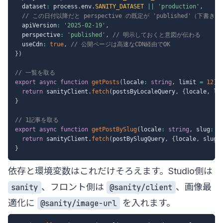
  dataset
:
 process
.
env
.
SANITY_DATASET
||
'production'
,
// この日付以降だと perspective の既定が 'published'（下書
  apiVersion
:
'2025-02-19'
,
  perspective
:
'published'
,
// 明示しておくと意図が伝わる
  useCdn
:
true
,
// 公開ページは高速なCDN経由でOK
}
)
// 一覧を取る
export
async
function
getPosts
(
locale
:
string
,
 limit 
=
12
)
return
 sanityClient
.
fetch
(
postsByLocaleQuery
,
{
locale
,
 li
}
// 1記事を取る
export
async
function
getPostBySlug
(
locale
:
string
,
 slug
:
s
return
 sanityClient
.
fetch
(
postBySlugQuery
,
{
locale
,
 slug
}
}
依存と環境変数はこれだけそろえます。Studio側は
、フロント側は
、画像最
sanity
@sanity/client
適化に
を入れます。
@sanity/image-url