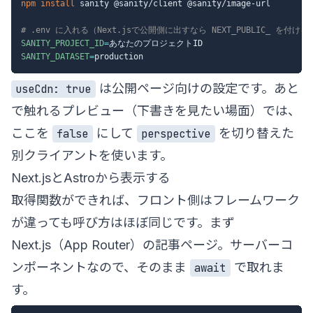
npm
install
 sanity @sanity/client @sanity/image-url

# .env に入れる（Next.jsで公開側に出すなら NEXT_PUBLIC_ を付ける
SANITY_PROJECT_ID
=
SANITY_DATASET
=
は公開ページ向けの設定です。あと
useCdn: true
で触れるプレビュー（下書きを見たい場面）では、
ここを
にして
を切り替えた
false
perspective
別クライアントを使います。
Next.jsとAstroから表示する
取得関数ができれば、フロント側はフレームワーク
が違っても呼び方はほぼ同じです。まず
Next.js（App Router）の記事ページ。サーバーコ
ンポーネントなので、そのまま
で取れま
await
す。