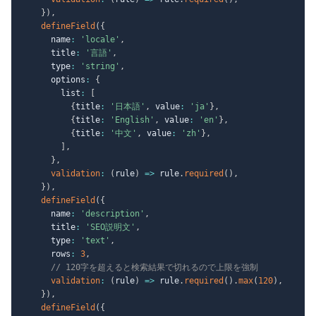
}
)
,
defineField
(
{
      name
:
'locale'
,
      title
:
'言語'
,
      type
:
'string'
,
      options
:
{
        list
:
[
{
title
:
'日本語'
,
 value
:
'ja'
}
,
{
title
:
'English'
,
 value
:
'en'
}
,
{
title
:
'中文'
,
 value
:
'zh'
}
,
]
,
}
,
validation
:
(
rule
)
=>
 rule
.
required
(
)
,
}
)
,
defineField
(
{
      name
:
'description'
,
      title
:
'SEO説明文'
,
      type
:
'text'
,
      rows
:
3
,
// 120字を超えると検索結果で切れるので上限を強制
validation
:
(
rule
)
=>
 rule
.
required
(
)
.
max
(
120
)
,
}
)
,
defineField
(
{