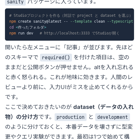
パッケージに入っています。
sanity
# Studioプロジェクトを作る（対話で project と dataset を選ぶ）
npm
 create sanity@latest -- 
--template
 clean 
--typescript
cd
<
作ったフォルダ
>
npm
 run dev   
# http://localhost:3333 でStudioが開く
開いたら左メニューに「記事」が並びます。先ほど
のスキーマで
を付けた項目は、空の
required()
ままだと公開ボタンが押せません。altを入れ忘れる
と赤く怒られる。これが地味に効きます。人間のレ
ビューより前に、入力UIがミスを止めてくれるから
です。
ここで決めておきたいのが
dataset（データの入れ
物）の分け方
です。
と
production
development
のように分けておくと、本番データを壊さずに型変
更やクエリ実験ができます。最初は1つで始めて構