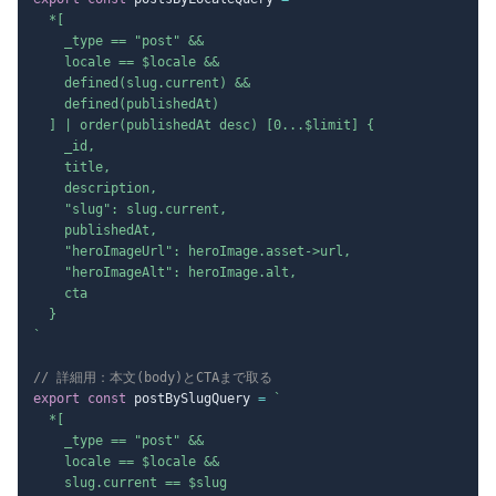
  *[

    _type == "post" &&

    locale == $locale &&

    defined(slug.current) &&

    defined(publishedAt)

  ] | order(publishedAt desc) [0...$limit] {

    _id,

    title,

    description,

    "slug": slug.current,

    publishedAt,

    "heroImageUrl": heroImage.asset->url,

    "heroImageAlt": heroImage.alt,

    cta

`
// 詳細用：本文(body)とCTAまで取る
export
const
 postBySlugQuery 
=
`
  *[

    _type == "post" &&

    locale == $locale &&

    slug.current == $slug
