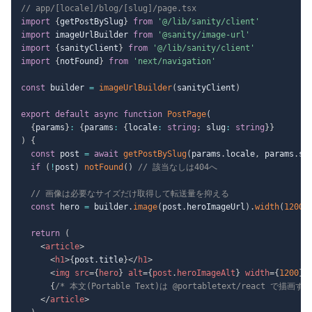
// app/[locale]/blog/[slug]/page.tsx
import
{
getPostBySlug
}
from
'@/lib/sanity/client'
import
 imageUrlBuilder 
from
'@sanity/image-url'
import
{
sanityClient
}
from
'@/lib/sanity/client'
import
{
notFound
}
from
'next/navigation'
const
 builder 
=
imageUrlBuilder
(
sanityClient
)
export
default
async
function
PostPage
(
{
params
}
:
{
params
:
{
locale
:
string
;
 slug
:
string
}
}
)
{
const
 post 
=
await
getPostBySlug
(
params
.
locale
,
 params
.
sl
if
(
!
post
)
notFound
(
)
// 該当なしは404へ
// 画像は必要なサイズだけ取得して転送量を抑える
const
 hero 
=
 builder
.
image
(
post
.
heroImageUrl
)
.
width
(
1200
)
return
(
<
article
>
<
h1
>
{
post
.
title
}
</
h1
>
<
img
src
=
{
hero
}
alt
=
{
post
.
heroImageAlt
}
width
=
{
1200
}
{
/* 本文(Portable Text)は @portabletext/react で描画する
</
article
>