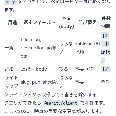
を外すだけで、ペイロードが一気に軽くなり
body
ます。
本文
件数
用途
返すフィールド
並び替え
(body)
制限
[0.
title, slug,
取らな
publishedAt
..$l
一覧
description, 画像,
い
降順
imit
cta
]
詳細
上記 + body
取る
不要（1件）
[0]
サイト
取らな
slug, publishedAt
不要
全件
マップ
い
クライアントから取得して下書きを除外する
クエリができたら
で叩きます。
@sanity/client
ここで2026年時点の重要な変更点があります。