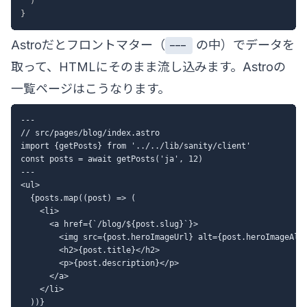
)
}
Astroだとフロントマター（
の中）でデータを
---
取って、HTMLにそのまま流し込みます。Astroの
一覧ページはこうなります。
---

// src/pages/blog/index.astro

import {getPosts} from '../../lib/sanity/client'

const posts = await getPosts('ja', 12)

---

<ul>

  {posts.map((post) => (

    <li>

      <a href={`/blog/${post.slug}`}>

        <img src={post.heroImageUrl} alt={post.heroImageAlt}
        <h2>{post.title}</h2>

        <p>{post.description}</p>

      </a>

    </li>

  ))}
