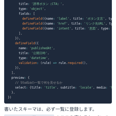
      title
:
'誘導ボタン（CTA）'
,
      type
:
'object'
,
      fields
:
[
defineField
(
{
name
:
'label'
,
 title
:
'ボタン文言'
,
 type
defineField
(
{
name
:
'href'
,
 title
:
'リンク先URL'
,
 typ
defineField
(
{
name
:
'intent'
,
 title
:
'意図'
,
 type
:
's
]
,
}
)
,
defineField
(
{
      name
:
'publishedAt'
,
      title
:
'公開日時'
,
      type
:
'datetime'
,
validation
:
(
rule
)
=>
 rule
.
required
(
)
,
}
)
,
]
,
  preview
:
{
// Studioの一覧で何を見せるか
    select
:
{
title
:
'title'
,
 subtitle
:
'locale'
,
 media
:
'he
}
,
}
)
書いたスキーマは、必ず一覧に登録します。