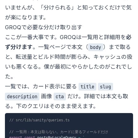
いませんが、「分けられる」と知っておくだけで気
が楽になります。
GROQで必要な分だけ取り出す
ここが一番大事です。GROQは一覧用と詳細用を
必
ず分けます
。一覧ページで本文（
）まで取る
body
と、転送量とビルド時間が膨らみ、キャッシュの扱
いも悪くなる。僕が最初にやらかしたのがこれでし
た。
一覧では、カード表示に要る
title
slug
画像
だけ。詳細では本文も取
description
cta
る。下のクエリはそのまま使えます。
// src/lib/sanity/queries.ts
// 一覧用：本文は取らない。カードに要るフィールドだけ
export
const
 postsByLocaleQuery 
=
`