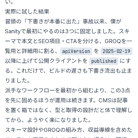
い。
実際に試した結果
冒頭の「下書きが本番に出た」事故以来、僕が
Sanityで最初にやるのは3つに固定しました。スキ
ーマで本文とSEO項目・CTAを分ける、GROQを一
覧用と詳細用に割る、
を
apiVersion
2025-02-19
以降に上げて公開クライアントを
にす
published
る。これだけで、ビルドの遅さも下書き流出も止ま
りました。
派手なワークフローを最初から組むより、この3点
を先に固めるほうが運用は続きます。CMSは記事
を置く箱ではなく、型と取得の設計だと体で理解し
てから、ようやく楽になりました。
スキーマ設計やGROQの組み方、収益導線を含めた