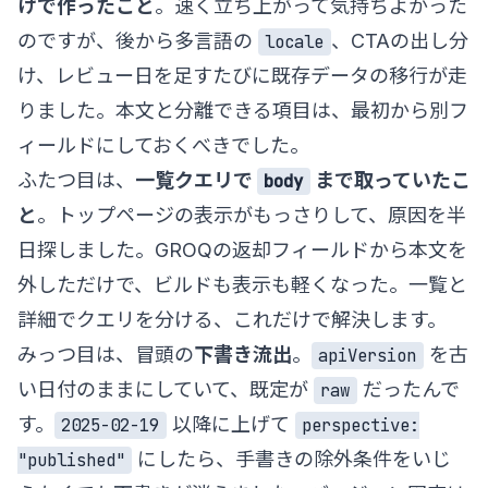
けで作ったこと
。速く立ち上がって気持ちよかった
のですが、後から多言語の
、CTAの出し分
locale
け、レビュー日を足すたびに既存データの移行が走
りました。本文と分離できる項目は、最初から別フ
ィールドにしておくべきでした。
ふたつ目は、
一覧クエリで
まで取っていたこ
body
と
。トップページの表示がもっさりして、原因を半
日探しました。GROQの返却フィールドから本文を
外しただけで、ビルドも表示も軽くなった。一覧と
詳細でクエリを分ける、これだけで解決します。
みっつ目は、冒頭の
下書き流出
。
を古
apiVersion
い日付のままにしていて、既定が
だったんで
raw
す。
以降に上げて
2025-02-19
perspective:
にしたら、手書きの除外条件をいじ
"published"