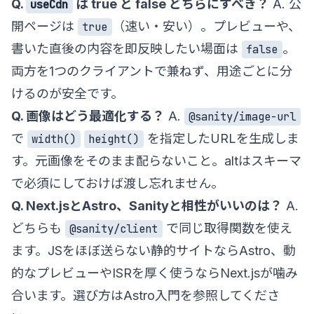
Q.
は true と false どちらにすべき？
A. 公
useCdn
開ページは
（速い・安い）。プレビューや、
true
書いた直後の内容を即反映したい場面は
。
false
両方を1つのクライアントで兼ねず、用途ごとに分
けるのが安全です。
Q. 画像はどう最適化する？
A.
@sanity/image-url
で
を指定したURLを生成しま
width()
height()
す。元画像をそのまま配らないこと。altはスキーマ
で必須にしておけば渡し忘れません。
Q. Next.jsとAstro、Sanityと相性がいいのは？
A.
どちらも
で同じ取得関数を使え
@sanity/client
ます。JSをほぼ送らない静的サイトならAstro、動
的なプレビューやISRを厚く使うならNext.jsが噛み
合います。選び方は
Astro入門
を参照してくださ