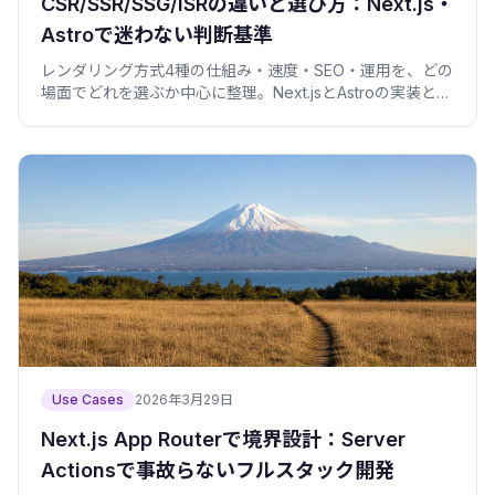
CSR/SSR/SSG/ISRの違いと選び方：Next.js・
Astroで迷わない判断基準
レンダリング方式4種の仕組み・速度・SEO・運用を、どの
場面でどれを選ぶか中心に整理。Next.jsとAstroの実装と検
証コマンド付き。
Use Cases
2026年3月29日
Next.js App Routerで境界設計：Server
Actionsで事故らないフルスタック開発