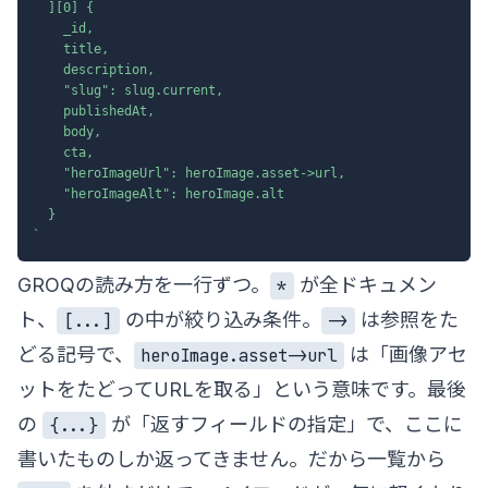
  ][0] {

    _id,

    title,

    description,

    "slug": slug.current,

    publishedAt,

    body,

    cta,

    "heroImageUrl": heroImage.asset->url,

    "heroImageAlt": heroImage.alt

`
GROQの読み方を一行ずつ。
が全ドキュメン
*
ト、
の中が絞り込み条件。
は参照をた
[...]
->
どる記号で、
は「画像アセ
heroImage.asset->url
ットをたどってURLを取る」という意味です。最後
の
が「返すフィールドの指定」で、ここに
{...}
書いたものしか返ってきません。だから一覧から