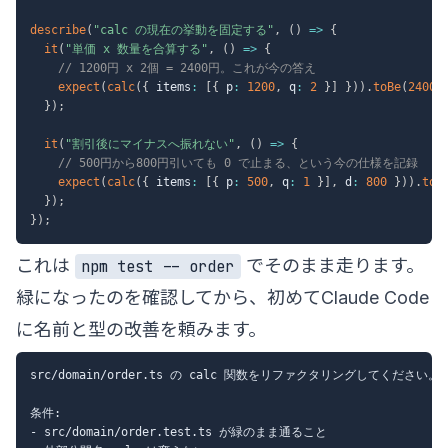
describe
(
"calc の現在の挙動を固定する"
,
(
)
=>
{
it
(
"単価 x 数量を合算する"
,
(
)
=>
{
// 1200円 x 2個 = 2400円。これが今の答え
expect
(
calc
(
{
 items
:
[
{
 p
:
1200
,
 q
:
2
}
]
}
)
)
.
toBe
(
2400
)
}
)
;
it
(
"割引後にマイナスへ振れない"
,
(
)
=>
{
// 500円から800円引いても 0 で止まる、という今の仕様を記録
expect
(
calc
(
{
 items
:
[
{
 p
:
500
,
 q
:
1
}
]
,
 d
:
800
}
)
)
.
toB
}
)
;
}
)
;
これは
でそのまま走ります。
npm test -- order
緑になったのを確認してから、初めてClaude Code
に名前と型の改善を頼みます。
src/domain/order.ts の calc 関数をリファクタリングしてください。

条件:

- src/domain/order.test.ts が緑のまま通ること
