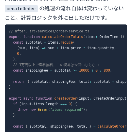
の処理の流れ自体は変わっていない
createOrder
こと。計算ロジックを外に出しただけです。
// after: src/services/order-service.ts
export
function
calculateOrderTotals
(
items
:
 OrderItem
[
]
)
{
const
 subtotal 
=
 items
.
reduce
(
(
sum
,
 item
)
=>
 sum 
+
 item
.
price 
*
 item
.
quantity
,
0
,
)
;
// 1万円以上で送料無料。この境界は今回いじらない
const
 shippingFee 
=
 subtotal 
>=
10000
?
0
:
800
;
return
{
 subtotal
,
 shippingFee
,
 total
:
 subtotal 
+
 shippin
}
export
async
function
createOrder
(
input
:
 CreateOrderInput
)
if
(
input
.
items
.
length 
===
0
)
{
throw
new
Error
(
"items required"
)
;
}
const
{
 subtotal
,
 shippingFee
,
 total 
}
=
calculateOrderTo