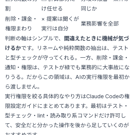
割
け任せる
同じか
削除・課金・
× 提案は聞くが
業務影響を全部
権限まわり
実行は自分
判断の軸はシンプルで、
間違えたときに機械が気づ
けるか
です。リネームや純粋関数の抽出は、テスト
と型チェックが守ってくれる。一方、削除・課金・
通知・権限は、テストが緑でも業務的に大事故にな
りうる。だからこの領域は、AIの実行権限を最初か
ら渡しません。
実行権限を絞る具体的なやり方は
Claude Codeの権
限設定ガイド
にまとめてあります。最初はテスト・
型チェック・lint・読み取り系コマンドだけ許可し
て、安全だと分かった操作を後から足していくのが
おすすめです。