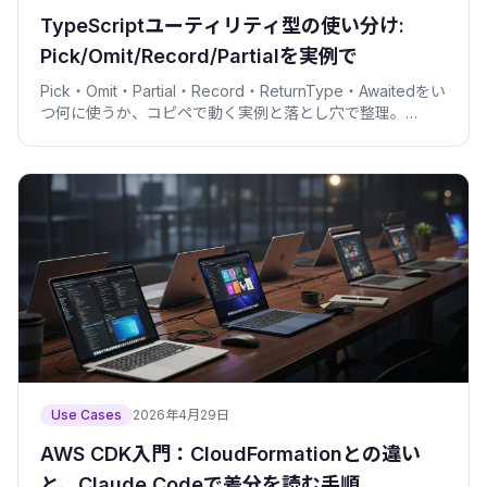
TypeScriptユーティリティ型の使い分け:
Pick/Omit/Record/Partialを実例で
Pick・Omit・Partial・Record・ReturnType・Awaitedをい
つ何に使うか、コピペで動く実例と落とし穴で整理。
Claude Codeに型を任せる前に押さえたい基準。
Use Cases
2026年4月29日
AWS CDK入門：CloudFormationとの違い
と、Claude Codeで差分を読む手順