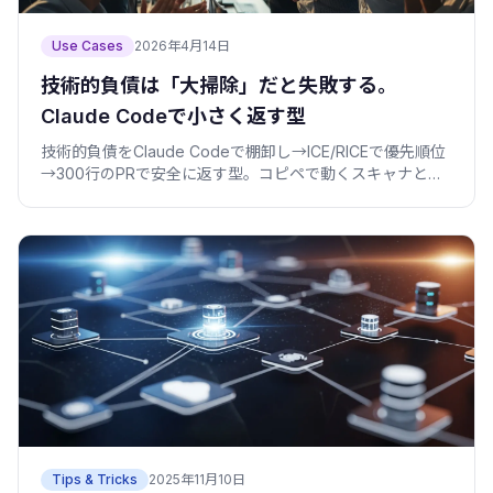
Use Cases
2026年4月14日
技術的負債は「大掃除」だと失敗する。
Claude Codeで小さく返す型
技術的負債をClaude Codeで棚卸し→ICE/RICEで優先順位
→300行のPRで安全に返す型。コピペで動くスキャナと、
僕がやらかした失敗込みで紹介。
Tips & Tricks
2025年11月10日