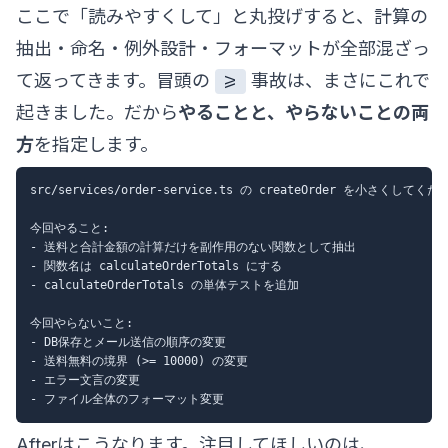
ここで「読みやすくして」と丸投げすると、計算の
抽出・命名・例外設計・フォーマットが全部混ざっ
て返ってきます。冒頭の
事故は、まさにこれで
>=
起きました。だから
やることと、やらないことの両
方
を指定します。
src/services/order-service.ts の createOrder を小さくしてくだ
今回やること:

- 送料と合計金額の計算だけを副作用のない関数として抽出

- 関数名は calculateOrderTotals にする

- calculateOrderTotals の単体テストを追加

今回やらないこと:

- DB保存とメール送信の順序の変更

- 送料無料の境界 (>= 10000) の変更

- エラー文言の変更

Afterはこうなります。注目してほしいのは、