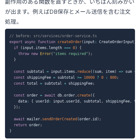
副作用のある関数を直すときが、いちばん刻みがい
が出ます。例えばDB保存とメール送信を含む注文
処理。
// before: src/services/order-service.ts
export
async
function
createOrder
(
input
:
 CreateOrderInput
)
if
(
input
.
items
.
length 
===
0
)
{
throw
new
Error
(
"items required"
)
;
}
const
 subtotal 
=
 input
.
items
.
reduce
(
(
sum
,
 item
)
=>
 sum 
+
 
const
 shippingFee 
=
 subtotal 
>=
10000
?
0
:
800
;
const
 total 
=
 subtotal 
+
 shippingFee
;
const
 order 
=
await
 db
.
order
.
create
(
{
    data
:
{
 userId
:
 input
.
userId
,
 subtotal
,
 shippingFee
,
 to
}
)
;
await
 mailer
.
sendOrderCreated
(
order
.
id
)
;
return
 order
;
}