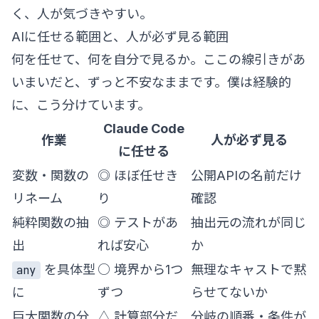
く、人が気づきやすい。
AIに任せる範囲と、人が必ず見る範囲
何を任せて、何を自分で見るか。ここの線引きがあ
いまいだと、ずっと不安なままです。僕は経験的
に、こう分けています。
Claude Code
作業
人が必ず見る
に任せる
変数・関数の
◎ ほぼ任せき
公開APIの名前だけ
リネーム
り
確認
純粋関数の抽
◎ テストがあ
抽出元の流れが同じ
出
れば安心
か
を具体型
○ 境界から1つ
無理なキャストで黙
any
に
ずつ
らせてないか
巨大関数の分
△ 計算部分だ
分岐の順番・条件が