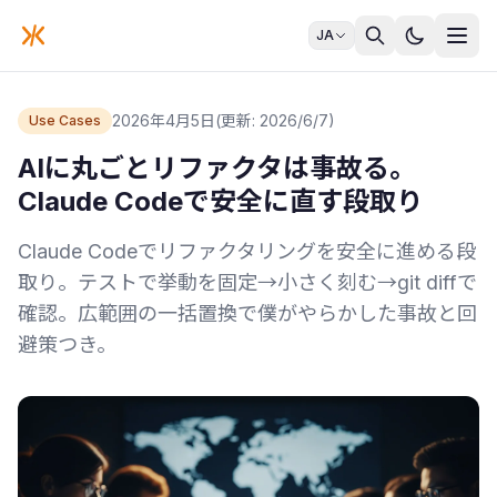
JA
2026年4月5日
(更新: 2026/6/7)
Use Cases
AIに丸ごとリファクタは事故る。
Claude Codeで安全に直す段取り
Claude Codeでリファクタリングを安全に進める段
取り。テストで挙動を固定→小さく刻む→git diffで
確認。広範囲の一括置換で僕がやらかした事故と回
避策つき。