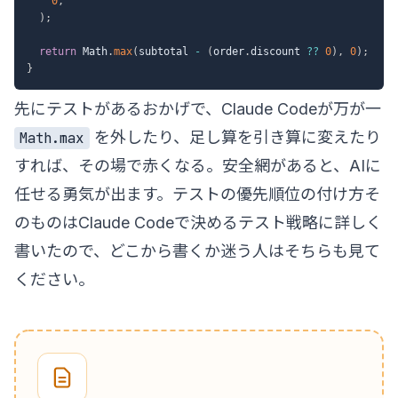
0
,
)
;
return
 Math
.
max
(
subtotal 
-
(
order
.
discount 
??
0
)
,
0
)
;
}
先にテストがあるおかげで、Claude Codeが万が一
を外したり、足し算を引き算に変えたり
Math.max
すれば、その場で赤くなる。安全網があると、AIに
任せる勇気が出ます。テストの優先順位の付け方そ
のものは
Claude Codeで決めるテスト戦略
に詳しく
書いたので、どこから書くか迷う人はそちらも見て
ください。