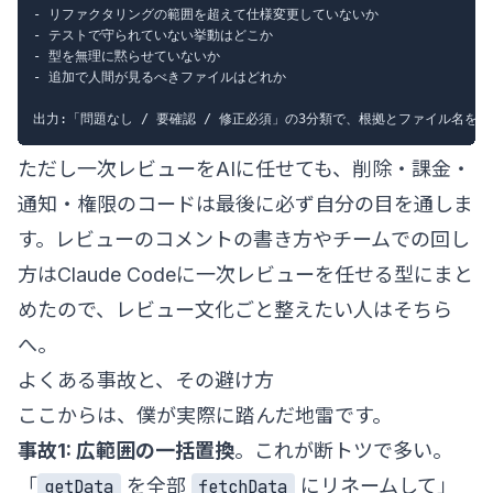
- リファクタリングの範囲を超えて仕様変更していないか

- テストで守られていない挙動はどこか

- 型を無理に黙らせていないか

- 追加で人間が見るべきファイルはどれか

ただし一次レビューをAIに任せても、削除・課金・
通知・権限のコードは最後に必ず自分の目を通しま
す。レビューのコメントの書き方やチームでの回し
方は
Claude Codeに一次レビューを任せる型
にまと
めたので、レビュー文化ごと整えたい人はそちら
へ。
よくある事故と、その避け方
ここからは、僕が実際に踏んだ地雷です。
事故1: 広範囲の一括置換
。これが断トツで多い。
「
を全部
にリネームして」
getData
fetchData