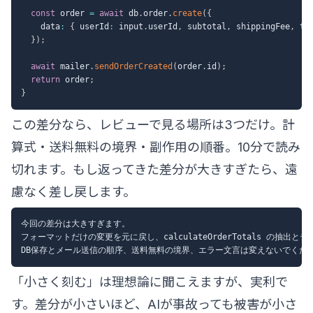
const
 order 
=
await
 db
.
order
.
create
(
{
    data
:
{
 userId
:
 input
.
userId
,
 subtotal
,
 shippingFee
,
 to
}
)
;
await
 mailer
.
sendOrderCreated
(
order
.
id
)
;
return
 order
;
}
この差分なら、レビューで見る場所は3つだけ。計
算式・送料無料の境界・副作用の順番。10分で読み
切れます。もし返ってきた差分が大きすぎたら、遠
慮なく差し戻します。
今回の差分は大きすぎます。

フォーマットだけの変更を元に戻し、calculateOrderTotals の抽出
「小さく刻む」は理想論に聞こえますが、実利で
す。差分が小さいほど、AIが事故っても被害が小さ