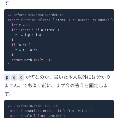
す。
// before: src/domain/order.ts
export
function
calc
(
o
:
{
 items
:
{
 p
:
number
;
 q
:
number
}
[
]
let
 t 
=
0
;
for
(
const
 i 
of
 o
.
items
)
{
    t 
+=
 i
.
p 
*
 i
.
q
;
}
if
(
o
.
d
)
{
    t 
=
 t 
-
 o
.
d
;
}
return
 Math
.
max
(
t
,
0
)
;
}
が何なのか、書いた本人以外には分かり
p
q
d
ません。でも直す前に、まず今の答えを固定しま
す。
// src/domain/order.test.ts
import
{
 describe
,
 expect
,
 it 
}
from
"vitest"
;
import
{
 calc 
}
from
"./order"
;