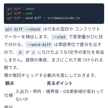
git
diff
--check
git
diff
--stat
git
diff
は行末の空白や コンフリクト
git diff --check
マーカーを検出します。
で変更量がひと目
--stat
で分かる。
は単語単位で差分を出す
--word-diff
ので、
が
に化けたような1文字の変化を見逃
>=
>
しません。冒頭の事故、まさにこれで見つけられる
類です。
僕が毎回チェックする観点を表にしておきます。
観点
見るポイント
入出力・例外・境界値・DB更新順が変わって
仕様
ないか
差分