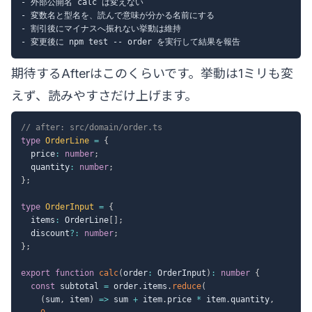
- 外部公開名 calc は変えない

- 変数名と型名を、読んで意味が分かる名前にする

- 割引後にマイナスへ振れない挙動は維持

期待するAfterはこのくらいです。挙動は1ミリも変
えず、読みやすさだけ上げます。
// after: src/domain/order.ts
type
OrderLine
=
{
  price
:
number
;
  quantity
:
number
;
}
;
type
OrderInput
=
{
  items
:
 OrderLine
[
]
;
  discount
?
:
number
;
}
;
export
function
calc
(
order
:
 OrderInput
)
:
number
{
const
 subtotal 
=
 order
.
items
.
reduce
(
(
sum
,
 item
)
=>
 sum 
+
 item
.
price 
*
 item
.
quantity
,