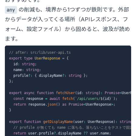
の削減も、境界から1つずつが鉄則です。外部
any
からデータが入ってくる場所（APIレスポンス、フ
ォーム、設定ファイル）から固めると、波及が読め
ます。
// after: src/lib/user-api.ts
export
type
UserResponse
=
{
  id
:
string
;
  name
:
string
;
  profile
?
:
{
 displayName
?
:
string
}
;
}
;
export
async
function
fetchUser
(
id
:
string
)
:
Promise
<
UserRe
const
 response 
=
await
fetch
(
`
/api/users/
${
id
}
`
)
;
return
 response
.
json
(
)
as
Promise
<
UserResponse
>
;
}
export
function
getDisplayName
(
user
:
 UserResponse
)
:
string
// profile が無くても name に落ちる。落ちないことをテストで固定
return
 user
.
profile
?.
displayName 
??
 user
.
name
;