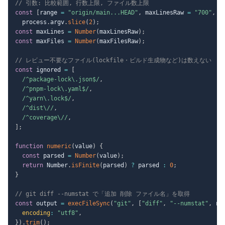
// 引数: 比較範囲, 行数上限, ファイル数上限
const
[
range 
=
"origin/main...HEAD"
,
 maxLinesRaw 
=
"700"
,
 m
  process
.
argv
.
slice
(
2
)
;
const
 maxLines 
=
Number
(
maxLinesRaw
)
;
const
 maxFiles 
=
Number
(
maxFilesRaw
)
;
// レビュー不要なファイル(lockfile・ビルド生成物など)は数えない
const
 ignored 
=
[
/
^package-lock\.json$
/
,
/
^pnpm-lock\.yaml$
/
,
/
^yarn\.lock$
/
,
/
^dist\/
/
,
/
^coverage\/
/
,
]
;
function
numeric
(
value
)
{
const
 parsed 
=
Number
(
value
)
;
return
 Number
.
isFinite
(
parsed
)
?
 parsed 
:
0
;
}
// git diff --numstat で「追加 削除 ファイル名」を取得
const
 output 
=
execFileSync
(
"git"
,
[
"diff"
,
"--numstat"
,
 ra
encoding
:
"utf8"
,
}
)
.
trim
(
)
;