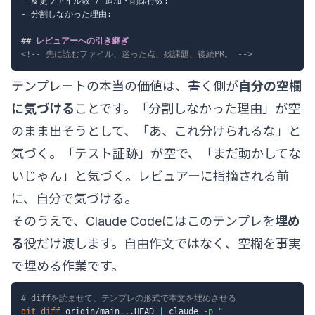
-
-
 分割しなかった理由:

##
 レビュアーへの引き継ぎ
<!-- 先に読むファイル、迷った点、残課題、後続PR。 -->
テンプレートの本当の価値は、書く側が
自分の空欄
に気づける
ことです。「分割しなかった理由」が空
のまま出そうとして、「あ、これ分けられるな」と
気づく。「テスト証跡」が空で、「まだ動かしてな
いじゃん」と気づく。レビュアーに指摘される前
に、自分で気づける。
そのうえで、Claude Codeにはこのテンプレを
埋め
る
役だけ渡します。自由作文ではなく、空欄を事実
で埋める作業です。
# diffを読ませて、テンプレの形式で本文を埋めさせる
git
diff
 origin/main
..
.HEAD 
|
 claude 
-p
"
