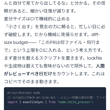
んと自分で見てから出してるな」と分かる。その信
頼があると、細かい往復が減ります。
差分サイズはCIで機械的に止める
「小さく出す」を意志の力に頼ると、忙しい日に必
ず破綻します。だから機械に見張らせます。diff-
size budget——「このPRは何ファイル・何行ま
で」という上限をCIに入れる、という考え方です。
まず差分を数えるスクリプトを置きます。lockfile
や生成物は数えても意味がないので除外して、
人間
がレビューすべき行だけ
をカウントします。これは
コピペでそのまま動きます。
#!/usr/bin/env node
// scripts/check-pr-size.mjs : レビュー対象の差分行数・フ
import
{
 execFileSync 
}
from
"node:child_process"
;