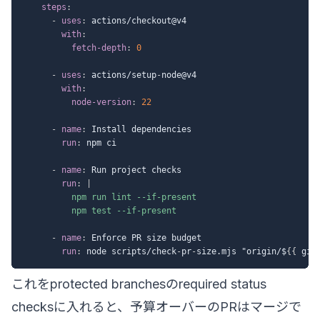
steps
:
-
uses
:
 actions/checkout@v4

with
:
fetch-depth
:
0
-
uses
:
 actions/setup
-
node@v4

with
:
node-version
:
22
-
name
:
 Install dependencies

run
:
 npm ci

-
name
:
 Run project checks

run
:
|
          npm run lint --if-present

          npm test --if-present
-
name
:
 Enforce PR size budget

run
:
 node scripts/check
-
pr
-
size.mjs "origin/$
{
{
 git
これを
protected branches
のrequired status
checksに入れると、予算オーバーのPRはマージで