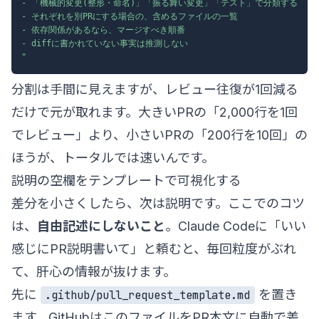
- 「機械的変更(整形・命名)」「振る舞い変更」「テスト」で分類する

- それぞれを別PRにする場合の、含めるファイルの一覧

- 依存関係があるなら、マージすべき順番

- diffに書かれていない事実は推測しない

"
分割は手間に見えますが、レビュー往復が1回減る
だけで元が取れます。大きいPRの「2,000行を1回
でレビュー」より、小さいPRの「200行を10回」の
ほうが、トータルでは速いんです。
説明の空欄をテンプレートで可視化する
差分を小さくしたら、次は説明です。ここでのコツ
は、
自由記述にしないこと
。Claude Codeに「いい
感じにPR説明書いて」と頼むと、毎回粒度がぶれ
て、肝心の情報が抜けます。
先に
を置き
.github/pull_request_template.md
ます。GitHubはこのファイルをPR本文に自動で差