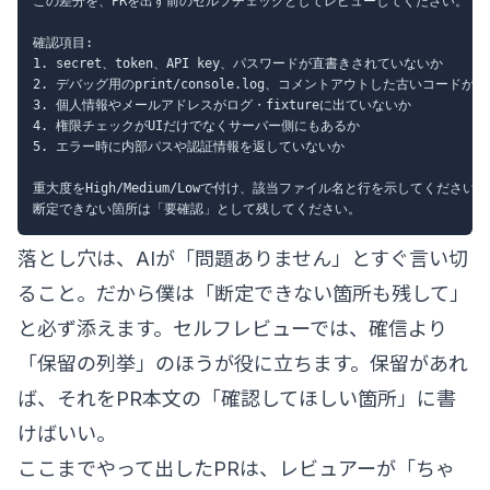
この差分を、PRを出す前のセルフチェックとしてレビューしてください。

確認項目:

1. secret、token、API key、パスワードが直書きされていないか

2. デバッグ用のprint/console.log、コメントアウトした古いコードが
3. 個人情報やメールアドレスがログ・fixtureに出ていないか

4. 権限チェックがUIだけでなくサーバー側にもあるか

5. エラー時に内部パスや認証情報を返していないか

重大度をHigh/Medium/Lowで付け、該当ファイル名と行を示してください。

落とし穴は、AIが「問題ありません」とすぐ言い切
ること。だから僕は「断定できない箇所も残して」
と必ず添えます。セルフレビューでは、確信より
「保留の列挙」のほうが役に立ちます。保留があれ
ば、それをPR本文の「確認してほしい箇所」に書
けばいい。
ここまでやって出したPRは、レビュアーが「ちゃ