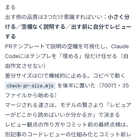
まる
出す側の品質は3つだけ意識すればいい：
小さく分
ける／空欄なく説明する／出す前に自分でレビュー
する
PRテンプレートで説明の空欄を可視化し、Claude
Codeにはテンプレを「埋める」役だけ任せる（自
由作文させない）
差分サイズはCIで機械的に止める。コピペで動く
を後半に置いた（700行・35
check-pr-size.mjs
ファイルから始める）
マージされる速さは、モデルの賢さより「レビュア
ーがどこから読めばいいか分かるか」で決まる
レビュー観点の作り方やコミット前の最終点検は、
別記事の
コードレビューの仕組み化
と
コミット前レ