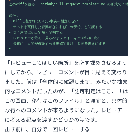
このdiffを読み、.github/pull_request_template.md の形式で
条件:

- diffに書かれていない事実を断定しない

- テストを実行した証拠がなければ「未実行」と明記する

- 専門用語は初出で短く説明する

- レビュアーが最初に見るべきファイルを3つ以内に絞る

- 最後に「人間が確認すべき未確定事項」を箇条書きにする

"
「レビューしてほしい箇所」を必ず埋めさせるよう
にしてから、レビューコメントが目に見えて変わり
ました。前は「全体的に確認します」みたいな抽象
的なコメントだったのが、「認可判定はここ、UIは
この画面、移行はこのファイル」と渡すと、具体的
な行へのコメントが来るようになった。レビュアー
に考える起点を渡すかどうかの差です。
出す前に、自分で一回レビューする