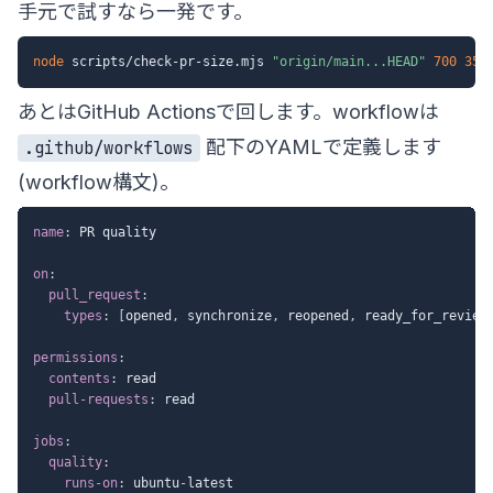
手元で試すなら一発です。
node
 scripts/check-pr-size.mjs 
"origin/main...HEAD"
700
35
あとはGitHub Actionsで回します。workflowは
配下のYAMLで定義します
.github/workflows
(
workflow構文
)。
name
:
 PR quality

on
:
pull_request
:
types
:
[
opened
,
 synchronize
,
 reopened
,
 ready_for_review
permissions
:
contents
:
 read

pull-requests
:
 read

jobs
:
quality
:
runs-on
:
 ubuntu
-
latest
