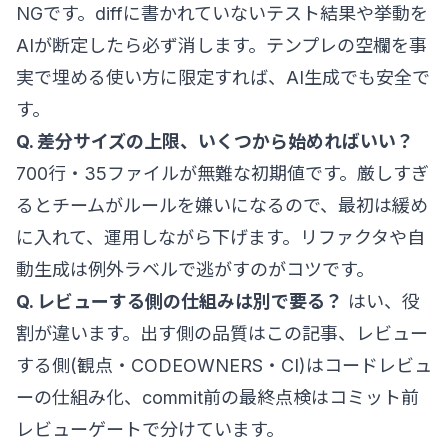
NGです。diffに書かれていないテスト結果や挙動を
AIが断定したら必ず消します。テンプレの空欄を事
実で埋める使い方に限定すれば、AI生成でも安全で
す。
Q. 差分サイズの上限、いくつから始めればいい？
700行・35ファイルが無難な初期値です。厳しすぎ
るとチームがルールを嫌いになるので、最初は緩め
に入れて、運用しながら下げます。リファクタや自
動生成は例外ラベルで逃がすのがコツです。
Q. レビューする側の仕組みは別で要る？
はい、役
割が違います。出す側の品質はこの記事、レビュー
する側(観点・CODEOWNERS・CI)は
コードレビュ
ーの仕組み化
、commit前の最終点検は
コミット前
レビューゲート
で分けています。