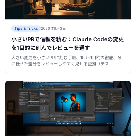
Tips & Tricks
2026年6月3日
小さいPRで信頼を積む：Claude Codeの変更
を1目的に刻んでレビューを通す
大きい変更を小さいPRに刻む手順、1PR=1目的の徹底、AI
に任せた差分をレビューしやすく見せる証拠（テス
ト/diff）の添え方を実例で整理。