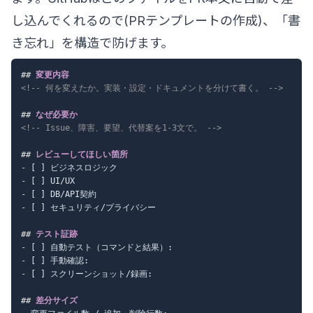
し込んでくれるので(
PRテンプレートの作成
)、「書
き忘れ」を構造で防げます。
##
 変更内容
<!-- 何を変えたか。実装・設定・ドキュメントを分けて書く。 -->
##
 なぜ必要か
<!-- Issue、障害、要望、代替案を1-3文で。 -->
##
 レビューしてほしい箇所
-
-
-
-
 [ ] セキュリティ/プライバシー

##
 テスト証跡
-
-
-
 [ ] スクリーンショット/録画:

##
 差分サイズ