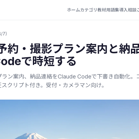
ホーム
カテゴリ
教材
用語集
導入相談
/7)
予約・撮影プラン案内と納
 Codeで時短する
ン案内、納品連絡をClaude Codeで下書き自動化。
証スクリプト付き。受付・カメラマン向け。