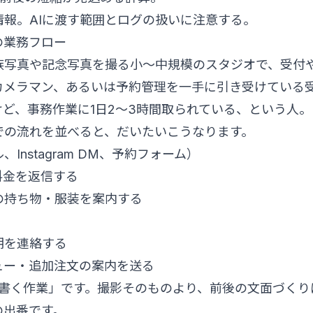
報。AIに渡す範囲とログの扱いに注意する。
の業務フロー
族写真や記念写真を撮る小〜中規模のスタジオで、受付
カメラマン、あるいは予約管理を一手に引き受けている
ど、事務作業に1日2〜3時間取られている、という人。
での流れを並べると、だいたいこうなります。
nstagram DM、予約フォーム）
料金を返信する
の持ち物・服装を案内する
期を連絡する
ュー・追加注文の案内を送る
を書く作業」です。撮影そのものより、前後の文面づくり
の出番です。