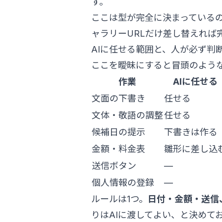
す。
ここは型が完全に決まっているの
ャラリーURLだけ差し替えれば
AIに任せる範囲と、人が必ず判
ここを曖昧にすると冒頭のよう
作業
AIに任せる
文面の下書き
任せる
文体・敬語の調整
任せる
候補日の提示
下書きは作る
金額・料金表
雛形に差し込
送信ボタン
—
個人情報の登録
—
ルールは1つ。
日付・金額・送信
りはAIに渡してよい、と決めて