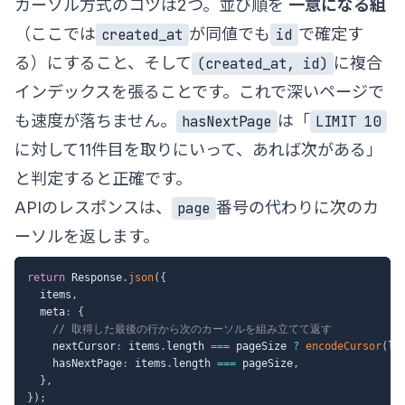
カーソル方式のコツは2つ。並び順を
一意になる組
（ここでは
が同値でも
で確定す
created_at
id
る）にすること、そして
に複合
(created_at, id)
インデックスを張ることです。これで深いページで
も速度が落ちません。
は「
hasNextPage
LIMIT 10
に対して11件目を取りにいって、あれば次がある」
と判定すると正確です。
APIのレスポンスは、
番号の代わりに次のカ
page
ーソルを返します。
return
 Response
.
json
(
{
  items
,
  meta
:
{
// 取得した最後の行から次のカーソルを組み立てて返す
    nextCursor
:
 items
.
length 
===
 pageSize 
?
encodeCursor
(
la
    hasNextPage
:
 items
.
length 
===
 pageSize
,
}
,
}
)
;