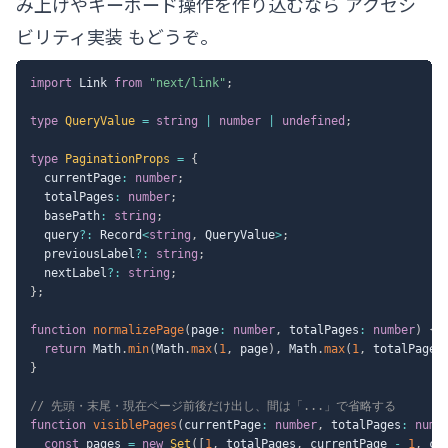
み上げやキーボード操作を作り込むなら
アクセシ
ビリティ実装
もどうぞ。
import
 Link 
from
"next/link"
;
type
QueryValue
=
string
|
number
|
undefined
;
type
PaginationProps
=
{
  currentPage
:
number
;
  totalPages
:
number
;
  basePath
:
string
;
  query
?
:
 Record
<
string
,
 QueryValue
>
;
  previousLabel
?
:
string
;
  nextLabel
?
:
string
;
}
;
function
normalizePage
(
page
:
number
,
 totalPages
:
number
)
{
return
 Math
.
min
(
Math
.
max
(
1
,
 page
)
,
 Math
.
max
(
1
,
 totalPages
}
// 先頭・末尾・現在ページ前後だけ出し、間は「...」で省略する
function
visiblePages
(
currentPage
:
number
,
 totalPages
:
numb
const
 pages 
=
new
Set
(
[
1
,
 totalPages
,
 currentPage 
-
1
,
 cu