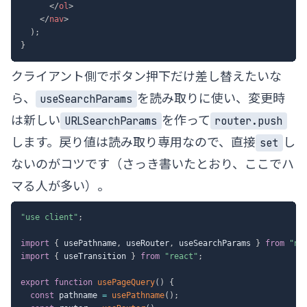
</
ol
>
</
nav
>
)
;
}
クライアント側でボタン押下だけ差し替えたいな
ら、
を読み取りに使い、変更時
useSearchParams
は新しい
を作って
URLSearchParams
router.push
します。戻り値は読み取り専用なので、直接
し
set
ないのがコツです（さっき書いたとおり、ここでハ
マる人が多い）。
"use client"
;
import
{
 usePathname
,
 useRouter
,
 useSearchParams 
}
from
"ne
import
{
 useTransition 
}
from
"react"
;
export
function
usePageQuery
(
)
{
const
 pathname 
=
usePathname
(
)
;