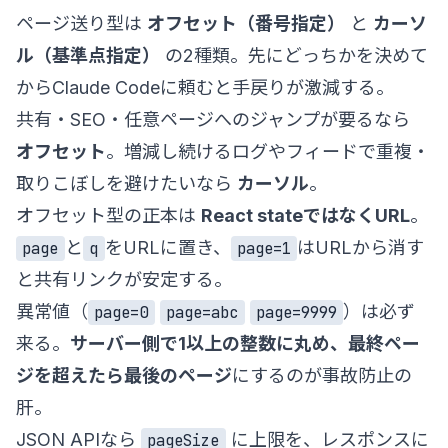
ページ送り型は
オフセット（番号指定）
と
カーソ
ル（基準点指定）
の2種類。先にどっちかを決めて
からClaude Codeに頼むと手戻りが激減する。
共有・SEO・任意ページへのジャンプが要るなら
オフセット
。増減し続けるログやフィードで重複・
取りこぼしを避けたいなら
カーソル
。
オフセット型の正本は
React stateではなくURL
。
と
をURLに置き、
はURLから消す
page
q
page=1
と共有リンクが安定する。
異常値（
）は必ず
page=0
page=abc
page=9999
来る。
サーバー側で1以上の整数に丸め、最終ペー
ジを超えたら最後のページ
にするのが事故防止の
肝。
JSON APIなら
に上限を、レスポンスに
pageSize