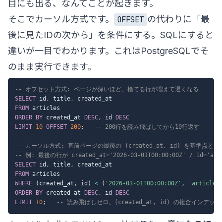
目にも出る、なんてことが起きます。
そこでカーソル方式です。
の代わりに「最
OFFSET
後に見たIDの次から」を条件にする。SQLにすると
違いが一目でわかります。これはPostgreSQLでそ
のまま実行できます。
-- オフセット方式: ページが深いほど、捨てる行が増えて遅くなる
SELECT
 id
,
 title
,
FROM
ORDER
BY
 created_at 
DESC
,
 id 
DESC
LIMIT
10
OFFSET
200
;
-- 200行を読み飛ばしてから10行返す
-- カーソル方式: 直前ページの最後の (created_at, id) を基準点と
-- 例: 最後の行が created_at='2026-03-01T00:00:00Z' / id='a
SELECT
 id
,
 title
,
FROM
WHERE
(
created_at
,
 id
)
<
(
'2026-03-01T00:00:00Z'
,
'article-
ORDER
BY
 created_at 
DESC
,
 id 
DESC
LIMIT
10
;
-- 読み飛ばしゼロ。(created_at, id) の複合インデ