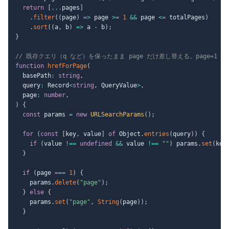
return
[
...
pages
]
.
filter
(
(
page
)
=>
 page 
>=
1
&&
 page 
<=
 totalPages
)
.
sort
(
(
a
,
 b
)
=>
 a 
-
 b
)
;
}
// 既存クエリ（q など）を保ったまま page だけ差し替える。page=1 
function
hrefForPage
(
  basePath
:
string
,
  query
:
 Record
<
string
,
 QueryValue
>
,
  page
:
number
,
)
{
const
 params 
=
new
URLSearchParams
(
)
;
for
(
const
[
key
,
 value
]
of
 Object
.
entries
(
query
)
)
{
if
(
value 
!==
undefined
&&
 value 
!==
""
)
 params
.
set
(
key
}
if
(
page 
===
1
)
{
    params
.
delete
(
"page"
)
;
}
else
{
    params
.
set
(
"page"
,
String
(
page
)
)
;
}