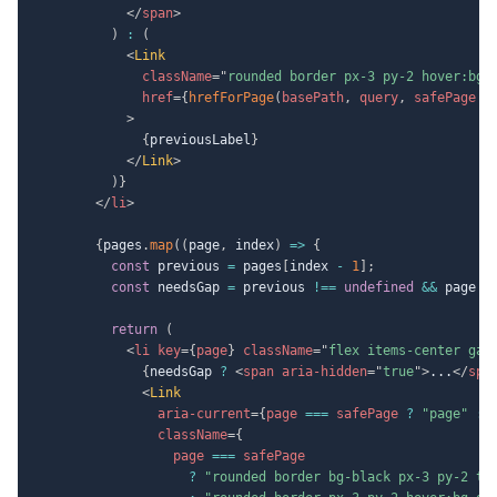
</
span
>
)
:
(
<
Link
className
=
"
rounded border px-3 py-2 hover:bg-
href
=
{
hrefForPage
(
basePath
,
 query
,
 safePage 
-
>
{
previousLabel
}
</
Link
>
)
}
</
li
>
{
pages
.
map
(
(
page
,
 index
)
=>
{
const
 previous 
=
 pages
[
index 
-
1
]
;
const
 needsGap 
=
 previous 
!==
undefined
&&
 page 
-
return
(
<
li
key
=
{
page
}
className
=
"
flex items-center gap
{
needsGap 
?
<
span
aria-hidden
=
"
true
"
>
...
</
spa
<
Link
aria-current
=
{
page 
===
 safePage 
?
"page"
:
className
=
{
                  page 
===
 safePage

?
"rounded border bg-black px-3 py-2 te