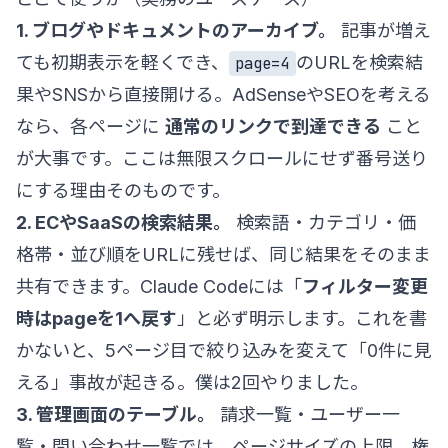
1. ブログやドキュメントのアーカイブ。
記事が増え
ても初期表示を軽くでき、
のURLを検索結
page=4
果やSNSから直接開ける。AdSenseやSEOを考える
なら、各ページに
通常のリンクで到達できる
こと
が大事です。ここは無限スクロールにせず番号送り
にする理由そのものです。
2. ECやSaaSの検索結果。
検索語・カテゴリ・価
格帯・並び順をURLに残せば、同じ結果をそのまま
共有できます。Claude Codeには「
フィルター変更
時はpageを1へ戻す
」と必ず明示します。これを書
かないと、5ページ目で絞り込みを変えて「0件に見
える」事故が起きる。僕は2回やりました。
3. 管理画面のテーブル。
請求一覧・ユーザー一
覧・問い合わせ一覧では、ページサイズの上限、権