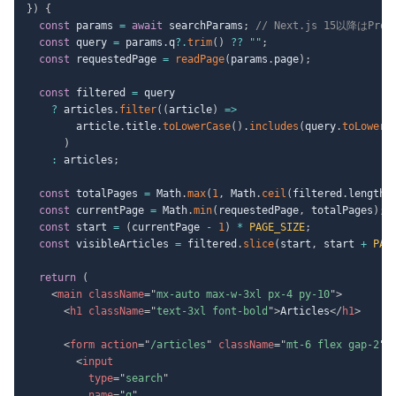
}
)
{
const
 params 
=
await
 searchParams
;
// Next.js 15以降はProm
const
 query 
=
 params
.
q
?.
trim
(
)
??
""
;
const
 requestedPage 
=
readPage
(
params
.
page
)
;
const
 filtered 
=
 query

?
 articles
.
filter
(
(
article
)
=>
        article
.
title
.
toLowerCase
(
)
.
includes
(
query
.
toLowerC
)
:
 articles
;
const
 totalPages 
=
 Math
.
max
(
1
,
 Math
.
ceil
(
filtered
.
length 
const
 currentPage 
=
 Math
.
min
(
requestedPage
,
 totalPages
)
;
const
 start 
=
(
currentPage 
-
1
)
*
PAGE_SIZE
;
const
 visibleArticles 
=
 filtered
.
slice
(
start
,
 start 
+
PAG
return
(
<
main
className
=
"
mx-auto max-w-3xl px-4 py-10
"
>
<
h1
className
=
"
text-3xl font-bold
"
>
Articles
</
h1
>
<
form
action
=
"
/articles
"
className
=
"
mt-6 flex gap-2
"
>
<
input
type
=
"
search
"
name
=
"
q
"