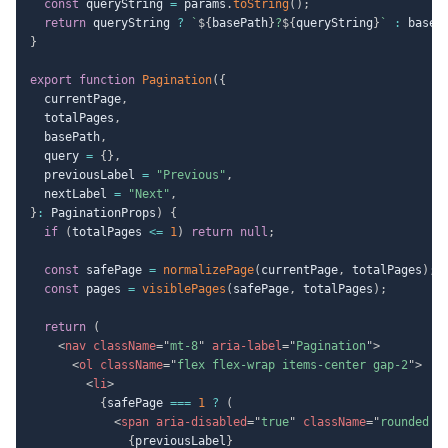
const
 queryString 
=
 params
.
toString
(
)
;
return
 queryString 
?
`
${
basePath
}
?
${
queryString
}
`
:
 baseP
}
export
function
Pagination
(
{
  currentPage
,
  totalPages
,
  basePath
,
  query 
=
{
}
,
  previousLabel 
=
"Previous"
,
  nextLabel 
=
"Next"
,
}
:
 PaginationProps
)
{
if
(
totalPages 
<=
1
)
return
null
;
const
 safePage 
=
normalizePage
(
currentPage
,
 totalPages
)
;
const
 pages 
=
visiblePages
(
safePage
,
 totalPages
)
;
return
(
<
nav
className
=
"
mt-8
"
aria-label
=
"
Pagination
"
>
<
ol
className
=
"
flex flex-wrap items-center gap-2
"
>
<
li
>
{
safePage 
===
1
?
(
<
span
aria-disabled
=
"
true
"
className
=
"
rounded b
{
previousLabel
}