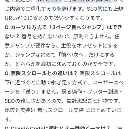
じ内容で二重化するのを防げます。SEO的にも正規
URLが1つに寄るので扱いやすくなります。
Q. カーソル方式で「3ページ目へジャンプ」はでき
ない？
番号を持たないので、原則できません。任
意ジャンプが要件なら、主役をオフセットにする
か、ジャンプは諦めて「前へ/次へ」だけにする
か、どちらかを最初に決めておくのが安全です。
Q. 無限スクロールとの違いは？
無限スクロールは
下に近づくと自動で継ぎ足す方式で、ユーザーはペ
ージを「送り」ません。戻る操作・フッター到達・
SEOの難しさがあるので、設計思想ごと別物です。
比較と実装は
無限スクロール実装
にまとめていま
す。
Q. Claude Codeに頼むとき一番効く一文は？
「実