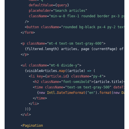
defaultValue
=
{
query
}
placeholder
=
"
Search articles
"
className
=
"
min-w-0 flex-1 rounded border px-3 py-
/>
<
button
className
=
"
rounded bg-black px-4 py-2 text-
</
form
>
<
p
className
=
"
mt-4 text-sm text-gray-600
"
>
{
filtered
.
length
}
 articles, page 
{
currentPage
}
 of 
{
</
p
>
<
ul
className
=
"
mt-6 divide-y
"
>
{
visibleArticles
.
map
(
(
article
)
=>
(
<
li
key
=
{
article
.
id
}
className
=
"
py-4
"
>
<
h2
className
=
"
font-semibold
"
>
{
article
.
title
}
</
<
time
className
=
"
text-sm text-gray-500
"
dateTim
{
new
Intl
.
DateTimeFormat
(
"en"
)
.
format
(
new
Dat
</
time
>
</
li
>
)
)
}
</
ul
>
<
Pagination