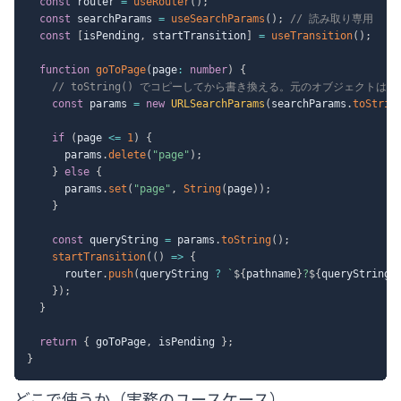
const
 router 
=
useRouter
(
)
;
const
 searchParams 
=
useSearchParams
(
)
;
// 読み取り専用
const
[
isPending
,
 startTransition
]
=
useTransition
(
)
;
function
goToPage
(
page
:
number
)
{
// toString() でコピーしてから書き換える。元のオブジェクトは
const
 params 
=
new
URLSearchParams
(
searchParams
.
toStrin
if
(
page 
<=
1
)
{
      params
.
delete
(
"page"
)
;
}
else
{
      params
.
set
(
"page"
,
String
(
page
)
)
;
}
const
 queryString 
=
 params
.
toString
(
)
;
startTransition
(
(
)
=>
{
      router
.
push
(
queryString 
?
`
${
pathname
}
?
${
queryString
}
}
)
;
}
return
{
 goToPage
,
 isPending 
}
;
}
どこで使うか（実務のユースケース）