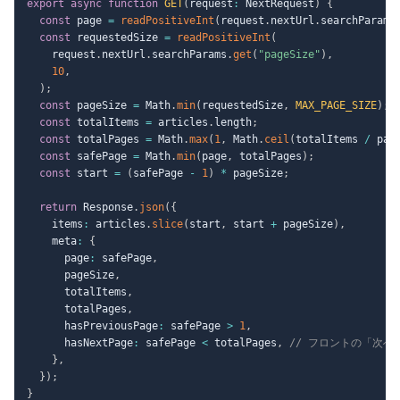
export
async
function
GET
(
request
:
 NextRequest
)
{
const
 page 
=
readPositiveInt
(
request
.
nextUrl
.
searchParams
const
 requestedSize 
=
readPositiveInt
(
    request
.
nextUrl
.
searchParams
.
get
(
"pageSize"
)
,
10
,
)
;
const
 pageSize 
=
 Math
.
min
(
requestedSize
,
MAX_PAGE_SIZE
)
;
const
 totalItems 
=
 articles
.
length
;
const
 totalPages 
=
 Math
.
max
(
1
,
 Math
.
ceil
(
totalItems 
/
 pag
const
 safePage 
=
 Math
.
min
(
page
,
 totalPages
)
;
const
 start 
=
(
safePage 
-
1
)
*
 pageSize
;
return
 Response
.
json
(
{
    items
:
 articles
.
slice
(
start
,
 start 
+
 pageSize
)
,
    meta
:
{
      page
:
 safePage
,
      pageSize
,
      totalItems
,
      totalPages
,
      hasPreviousPage
:
 safePage 
>
1
,
      hasNextPage
:
 safePage 
<
 totalPages
,
// フロントの「次へ
}
,
}
)
;
}