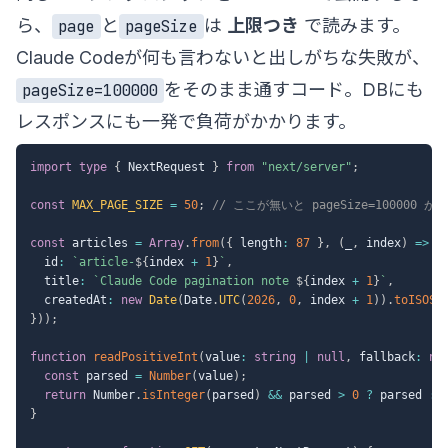
ら、
と
は
上限つき
で読みます。
page
pageSize
Claude Codeが何も言わないと出しがちな失敗が、
をそのまま通すコード。DBにも
pageSize=100000
レスポンスにも一発で負荷がかかります。
import
type
{
 NextRequest 
}
from
"next/server"
;
const
MAX_PAGE_SIZE
=
50
;
// ここが無いと pageSize=100000 
const
 articles 
=
Array
.
from
(
{
 length
:
87
}
,
(
_
,
 index
)
=>
(
  id
:
`
article-
${
index 
+
1
}
`
,
  title
:
`
Claude Code pagination note 
${
index 
+
1
}
`
,
  createdAt
:
new
Date
(
Date
.
UTC
(
2026
,
0
,
 index 
+
1
)
)
.
toISOSt
}
)
)
;
function
readPositiveInt
(
value
:
string
|
null
,
 fallback
:
nu
const
 parsed 
=
Number
(
value
)
;
return
 Number
.
isInteger
(
parsed
)
&&
 parsed 
>
0
?
 parsed 
:
 
}