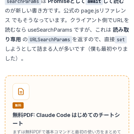
は
Promiseとして
して読む
searchParams
await
のが新しい書き方です。公式の
page.jsリファレン
ス
でもそうなっています。クライアント側でURLを
読むなら
useSearchParams
ですが、これは
読み取
り専用
の
を返すので、直接
URLSearchParams
set
しようとして詰まる人が多いです（僕も最初やりま
した）。
無料
無料PDF: Claude Code はじめてのチートシ
ート
まずは無料PDFで基本コマンドと最初の使い方をまとめて