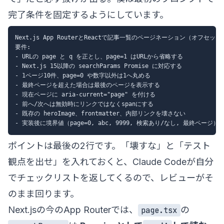
完了条件を固定するようにしています。
Next.js App RouterとReactで記事一覧のページネーション（オフセ
要件:

- URLの page と q を正とし、page=1 はURLから省略する

- Next.js 15以降の searchParams Promise に対応する

- 1ページ10件、page=0 や数字以外は1へ丸める

- 最終ページを超えた場合は最後のページを表示する

- 現在ページに aria-current="page" を付ける

- 前へ/次へは無効時にリンクではなくspanにする

- 既存の heroImage、frontmatter、内部リンクを壊さない

ポイントは最後の2行です。「壊すな」と「テスト
観点を出せ」を入れておくと、Claude Codeが自分
でチェックリストを返してくるので、レビューがそ
のまま回ります。
Next.jsの今のApp Routerでは、
の
page.tsx