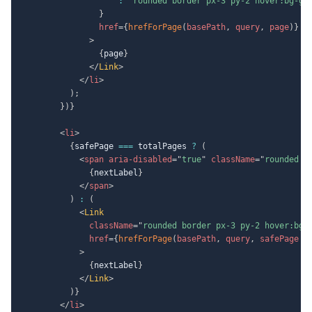
:
"rounded border px-3 py-2 hover:bg-gr
}
href
=
{
hrefForPage
(
basePath
,
 query
,
 page
)
}
>
{
page
}
</
Link
>
</
li
>
)
;
}
)
}
<
li
>
{
safePage 
===
 totalPages 
?
(
<
span
aria-disabled
=
"
true
"
className
=
"
rounded b
{
nextLabel
}
</
span
>
)
:
(
<
Link
className
=
"
rounded border px-3 py-2 hover:bg-
href
=
{
hrefForPage
(
basePath
,
 query
,
 safePage 
+
>
{
nextLabel
}
</
Link
>
)
}
</
li
>