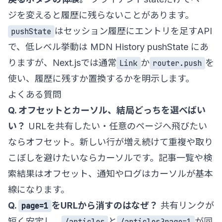
ジを変えると履歴に残らないことがあります。
はセッション履歴にエントリを足すAPI
pushState
で、低レベル挙動は
MDN History pushState
にあ
りますが、Next.jsでは通常
か
を
Link
router.push
使い、履歴に残すか置換するかを明示します。
よくある質問
Q. オフセットとカーソル、結局どっちを選べばい
い？
URLを共有したい・任意のページへ飛びたい
ならオフセット。新しい行が増え続けて重複や取り
こぼしを避けたいならカーソルです。記事一覧や検
索結果はオフセット、通知やログはカーソルが基本
線になります。
Q.
をURLから消すのはなぜ？
共有リンクが
page=1
短く安定し、
と
が同
/articles
/articles?page=1