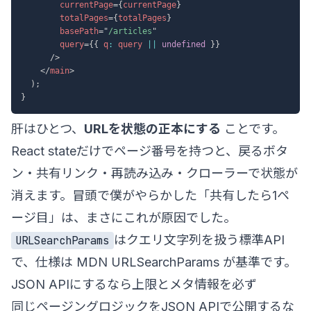
currentPage
=
{
currentPage
}
totalPages
=
{
totalPages
}
basePath
=
"
/articles
"
query
=
{
{
 q
:
 query 
||
undefined
}
}
/>
</
main
>
)
;
}
肝はひとつ、
URLを状態の正本にする
ことです。
React stateだけでページ番号を持つと、戻るボタ
ン・共有リンク・再読み込み・クローラーで状態が
消えます。冒頭で僕がやらかした「共有したら1ペ
ージ目」は、まさにこれが原因でした。
はクエリ文字列を扱う標準API
URLSearchParams
で、仕様は
MDN URLSearchParams
が基準です。
JSON APIにするなら上限とメタ情報を必ず
同じページングロジックをJSON APIで公開するな