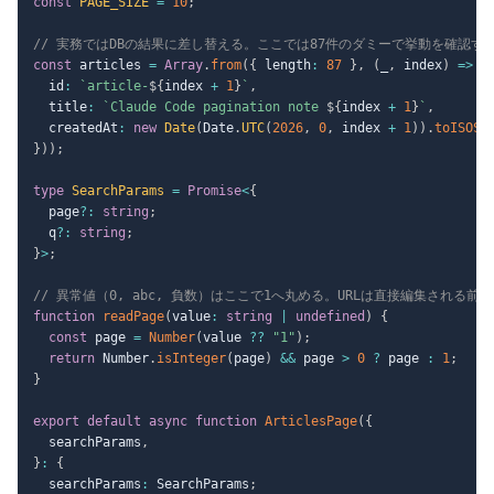
const
PAGE_SIZE
=
10
;
// 実務ではDBの結果に差し替える。ここでは87件のダミーで挙動を確認す
const
 articles 
=
Array
.
from
(
{
 length
:
87
}
,
(
_
,
 index
)
=>
(
  id
:
`
article-
${
index 
+
1
}
`
,
  title
:
`
Claude Code pagination note 
${
index 
+
1
}
`
,
  createdAt
:
new
Date
(
Date
.
UTC
(
2026
,
0
,
 index 
+
1
)
)
.
toISOSt
}
)
)
;
type
SearchParams
=
Promise
<
{
  page
?
:
string
;
  q
?
:
string
;
}
>
;
// 異常値（0, abc, 負数）はここで1へ丸める。URLは直接編集される前
function
readPage
(
value
:
string
|
undefined
)
{
const
 page 
=
Number
(
value 
??
"1"
)
;
return
 Number
.
isInteger
(
page
)
&&
 page 
>
0
?
 page 
:
1
;
}
export
default
async
function
ArticlesPage
(
{
  searchParams
,
}
:
{
  searchParams
:
 SearchParams
;