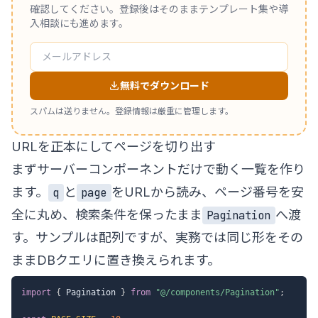
確認してください。登録後はそのままテンプレート集や導
入相談にも進めます。
無料でダウンロード
スパムは送りません。登録情報は厳重に管理します。
URLを正本にしてページを切り出す
まずサーバーコンポーネントだけで動く一覧を作り
ます。
と
をURLから読み、ページ番号を安
q
page
全に丸め、検索条件を保ったまま
へ渡
Pagination
す。サンプルは配列ですが、実務では同じ形をその
ままDBクエリに置き換えられます。
import
{
 Pagination 
}
from
"@/components/Pagination"
;