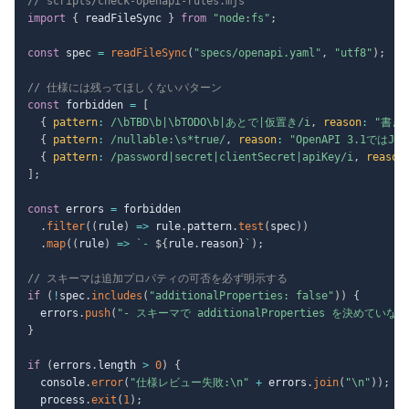
// scripts/check-openapi-rules.mjs
import
{
 readFileSync 
}
from
"node:fs"
;
const
 spec 
=
readFileSync
(
"specs/openapi.yaml"
,
"utf8"
)
;
// 仕様には残ってほしくないパターン
const
 forbidden 
=
[
{
pattern
:
/
\bTBD\b|\bTODO\b|あとで|仮置き
/
i
,
reason
:
"書き
{
pattern
:
/
nullable:\s*true
/
,
reason
:
"OpenAPI 3.1ではJS
{
pattern
:
/
password|secret|clientSecret|apiKey
/
i
,
reason
]
;
const
 errors 
=
 forbidden

.
filter
(
(
rule
)
=>
 rule
.
pattern
.
test
(
spec
)
)
.
map
(
(
rule
)
=>
`
- 
${
rule
.
reason
}
`
)
;
// スキーマは追加プロパティの可否を必ず明示する
if
(
!
spec
.
includes
(
"additionalProperties: false"
)
)
{
  errors
.
push
(
"- スキーマで additionalProperties を決めていない
}
if
(
errors
.
length 
>
0
)
{
  console
.
error
(
"仕様レビュー失敗:\n"
+
 errors
.
join
(
"\n"
)
)
;
  process
.
exit
(
1
)
;