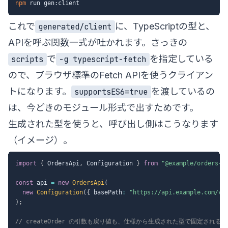
npm
これで
に、TypeScriptの型と、
generated/client
APIを呼ぶ関数一式が吐かれます。さっきの
で
を指定している
scripts
-g typescript-fetch
ので、ブラウザ標準のFetch APIを使うクライアン
トになります。
を渡しているの
supportsES6=true
は、今どきのモジュール形式で出すためです。
生成された型を使うと、呼び出し側はこうなります
（イメージ）。
import
{
 OrdersApi
,
 Configuration 
}
from
"@example/orders-c
const
 api 
=
new
OrdersApi
(
new
Configuration
(
{
 basePath
:
"https://api.example.com/v1
)
;
// createOrder の引数も戻り値も、仕様から生成された型で固定される