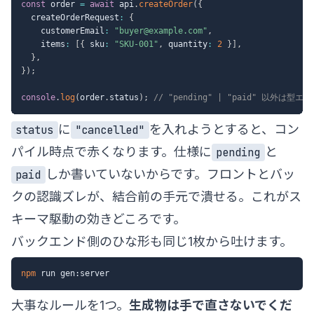
const
 order 
=
await
 api
.
createOrder
(
{
  createOrderRequest
:
{
    customerEmail
:
"buyer@example.com"
,
    items
:
[
{
 sku
:
"SKU-001"
,
 quantity
:
2
}
]
,
}
,
}
)
;
console
.
log
(
order
.
status
)
;
// "pending" | "paid" 以外は型
に
を入れようとすると、コン
status
"cancelled"
パイル時点で赤くなります。仕様に
と
pending
しか書いていないからです。フロントとバッ
paid
クの認識ズレが、結合前の手元で潰せる。これがス
キーマ駆動の効きどころです。
バックエンド側のひな形も同じ1枚から吐けます。
npm
大事なルールを1つ。
生成物は手で直さないでくだ