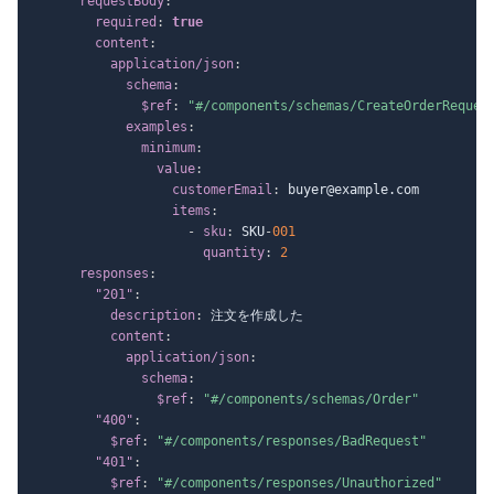
requestBody
:
required
:
true
content
:
application/json
:
schema
:
$ref
:
"#/components/schemas/CreateOrderReques
examples
:
minimum
:
value
:
customerEmail
:
 buyer@example.com

items
:
-
sku
:
 SKU
-
001
quantity
:
2
responses
:
"201"
:
description
:
 注文を作成した

content
:
application/json
:
schema
:
$ref
:
"#/components/schemas/Order"
"400"
:
$ref
:
"#/components/responses/BadRequest"
"401"
:
$ref
:
"#/components/responses/Unauthorized"