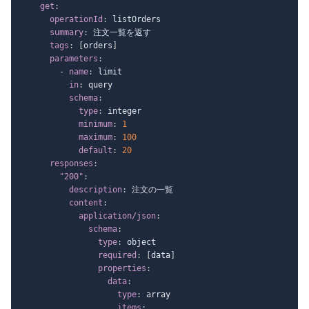
get
:
operationId
:
 listOrders

summary
:
 注文一覧を返す

tags
:
[
orders
]
parameters
:
-
name
:
 limit

in
:
 query

schema
:
type
:
 integer

minimum
:
1
maximum
:
100
default
:
20
responses
:
"200"
:
description
:
 注文の一覧

content
:
application/json
:
schema
:
type
:
 object

required
:
[
data
]
properties
:
data
:
type
:
 array

items
: