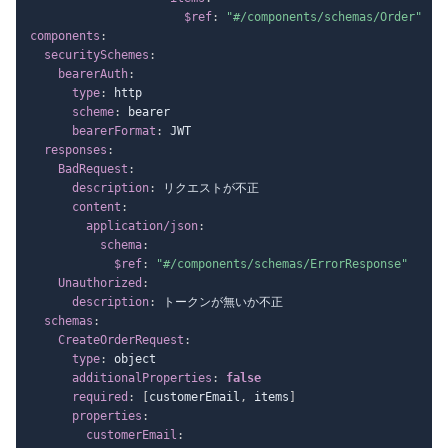
$ref
:
"#/components/schemas/Order"
components
:
securitySchemes
:
bearerAuth
:
type
:
 http

scheme
:
 bearer

bearerFormat
:
 JWT

responses
:
BadRequest
:
description
:
 リクエストが不正

content
:
application/json
:
schema
:
$ref
:
"#/components/schemas/ErrorResponse"
Unauthorized
:
description
:
 トークンが無いか不正

schemas
:
CreateOrderRequest
:
type
:
 object

additionalProperties
:
false
required
:
[
customerEmail
,
 items
]
properties
:
customerEmail
: