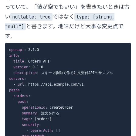
っていて、「値が空でもいい」を書きたいときは古
い
ではなく
nullable: true
type: [string,
と書きます。地味だけど大事な変更点で
"null"]
す。
openapi
:
info
:
title
:
 Orders API

version
:
 0.1.0

description
:
servers
:
-
url
:
 https
:
paths
:
/orders
:
post
:
operationId
:
 createOrder

summary
:
 注文を作る

tags
:
[
orders
]
security
:
-
bearerAuth
:
[
]