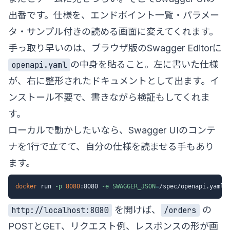
出番です。仕様を、エンドポイント一覧・パラメー
タ・サンプル付きの読める画面に変えてくれます。
手っ取り早いのは、ブラウザ版の
Swagger Editor
に
の中身を貼ること。左に書いた仕様
openapi.yaml
が、右に整形されたドキュメントとして出ます。イ
ンストール不要で、書きながら検証もしてくれま
す。
ローカルで動かしたいなら、Swagger UIのコンテ
ナを1行で立てて、自分の仕様を読ませる手もあり
ます。
docker
 run 
-p
8080
:8080 
-e
SWAGGER_JSON
=
/spec/openapi.yaml 
を開けば、
の
http://localhost:8080
/orders
POSTとGET、リクエスト例、レスポンスの形が画