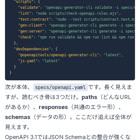
"scripts"
:
{
"validate"
:
"openapi-generator-cli validate -i specs/op
"lint"
:
"node scripts/check-openapi-rules.mjs"
,
"test:contract"
:
"node --test scripts/contract.test.mjs
"gen:client"
:
"openapi-generator-cli generate -i specs/
"gen:server"
:
"openapi-generator-cli generate -i specs/
"check"
:
"npm run validate && npm run lint && npm run t
}
,
"devDependencies"
:
{
"@openapitools/openapi-generator-cli"
:
"latest"
,
"js-yaml"
:
"latest"
}
}
次が本体、
です。長く見えま
specs/openapi.yaml
すが、読むべき骨は3つだけ。
paths
（どんなURL
があるか）、
responses
（共通のエラー形）、
schemas
（データの形）。ここだけ追えば全体が
見えます。
OpenAPI 3.1ではJSON Schemaとの整合が強くな