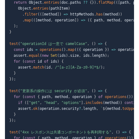
return
 Object
.
entries
(
doc
.
paths 
??
{
}
)
.
flatMap
(
(
[
path
,
 pa
    Object
.
entries
(
pathItem
)
.
filter
(
(
[
method
]
)
=>
 httpMethods
.
has
(
method
)
)
.
map
(
(
[
method
,
 operation
]
)
=>
(
{
 path
,
 method
,
 operat
)
;
}
test
(
"operationId は一意で camelCase"
,
(
)
=>
{
const
 ids 
=
operations
(
)
.
map
(
(
{
 operation 
}
)
=>
 operation
  assert
.
equal
(
new
Set
(
ids
)
.
size
,
 ids
.
length
)
;
for
(
const
 id 
of
 ids
)
{
    assert
.
match
(
id
,
/
^[a-z][A-Za-z0-9]*$
/
)
;
}
}
)
;
test
(
"更新系の操作には security が必須"
,
(
)
=>
{
for
(
const
{
 path
,
 method
,
 operation 
}
of
operations
(
)
)
{
if
(
[
"get"
,
"head"
,
"options"
]
.
includes
(
method
)
)
contin
    assert
.
ok
(
operation
.
security
?.
length
,
`
${
method
.
toUpper
}
}
)
;
test
(
"4xx レスポンスは共通コンポーネントを再利用する"
,
(
)
=>
{
for
(
const
{
 path
,
 method
,
 operation 
}
of
operations
(
)
)
{