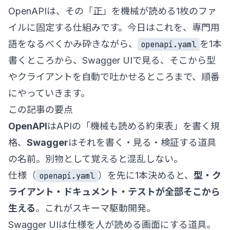
OpenAPIは、その「正」を機械が読める1枚のファ
イルに固定する仕組みです。今日はこれを、専門用
語をなるべくかみ砕きながら、
を1本
openapi.yaml
書くところから、Swagger UIで見る、そこから型
やクライアントを自動で吐かせるところまで、順番
にやっていきます。
この記事の要点
OpenAPI
はAPIの「機械も読める約束表」を書く規
格、
Swagger
はそれを書く・見る・検証する道具
の名前。別物として覚えると混乱しない。
仕様（
）を先に1本決めると、
型・ク
openapi.yaml
ライアント・ドキュメント・テストが全部そこから
生える
。これがスキーマ駆動開発。
Swagger UIは仕様を人が読める画面にする道具。