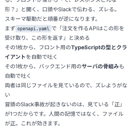
形？」と聞く、口頭やSlackで伝わる、ズレる。
スキーマ駆動だと順番が逆になります。
まず
で「注文を作るAPIはこの形を
openapi.yaml
受け取り、この形を返す」と決める
その1枚から、フロント用の
TypeScriptの型とクラ
イアント
を自動で吐く
その1枚から、バックエンド用の
サーバの骨組み
も
自動で吐く
両者は同じファイルを見ているので、ズレようがな
い
冒頭のSlack事故が起きないのは、見ている「正」
が1つだからです。人間の記憶ではなく、ファイル
が正。これが効きます。