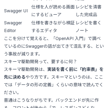
仕様を人が読める画面
レシピを清書
Swagger UI
にするビューア
した完成品
Swagger
仕様を書きながら検証
レシピを書く
Editor
するエディタ
ノート
ここを分けて覚えると、「OpenAPI 入門」で調べ
ているのにSwaggerの話が出てきて混乱する、とい
う事故が減ります。
スキーマ駆動開発って、要するに何？
スキーマ駆動開発は、
実装を書く前に「約束表」を
先に決める
やり方です。スキーマというのは、ここ
では「データの形の定義」くらいの意味で読んでく
ださい。
普通はこうなりがちです。バックエンドが先に作
る、フロントが後から「で、レスポンスどんな