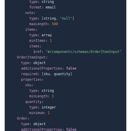
type
:
 string

format
:
 email

note
:
type
:
[
string
,
"null"
]
maxLength
:
500
items
:
type
:
 array

minItems
:
1
items
:
$ref
:
"#/components/schemas/OrderItemInput"
OrderItemInput
:
type
:
 object

additionalProperties
:
false
required
:
[
sku
,
 quantity
]
properties
:
sku
:
type
:
 string

minLength
:
1
quantity
:
type
:
 integer

minimum
:
1
Order
:
type
:
 object

additionalProperties
:
false