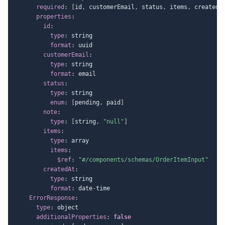
required
:
[
id
,
 customerEmail
,
 status
,
 items
,
 createdA
properties
:
id
:
type
:
 string

format
:
 uuid

customerEmail
:
type
:
 string

format
:
 email

status
:
type
:
 string

enum
:
[
pending
,
 paid
]
note
:
type
:
[
string
,
"null"
]
items
:
type
:
 array

items
:
$ref
:
"#/components/schemas/OrderItemInput"
createdAt
:
type
:
 string

format
:
 date
-
time

ErrorResponse
:
type
:
 object

additionalProperties
:
false