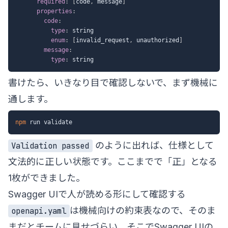
required
:
[
code
,
 message
]
properties
:
code
:
type
:
 string

enum
:
[
invalid_request
,
 unauthorized
]
message
:
type
:
書けたら、いきなり目で確認しないで、まず機械に
通します。
npm
のように出れば、仕様として
Validation passed
文法的に正しい状態です。ここまでで「正」となる
1枚ができました。
Swagger UIで人が読める形にして確認する
は機械向けの約束表なので、そのま
openapi.yaml
まだとチームに見せづらい。そこでSwagger UIの