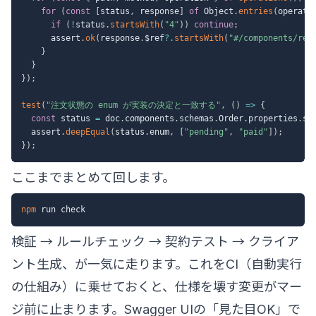
for
(
const
[
status
,
 response
]
of
 Object
.
entries
(
operati
if
(
!
status
.
startsWith
(
"4"
)
)
continue
;
      assert
.
ok
(
response
.
$ref
?.
startsWith
(
"#/components/res
}
}
}
)
;
test
(
"注文状態の enum が実装の決定と一致する"
,
(
)
=>
{
const
 status 
=
 doc
.
components
.
schemas
.
Order
.
properties
.
st
  assert
.
deepEqual
(
status
.
enum
,
[
"pending"
,
"paid"
]
)
;
}
)
;
ここまでまとめて回します。
npm
検証 → ルールチェック → 契約テスト → クライア
ント生成、が一気に走ります。これをCI（自動実行
の仕組み）に乗せておくと、仕様を壊す変更がマー
ジ前に止まります。Swagger UIの「見た目OK」で