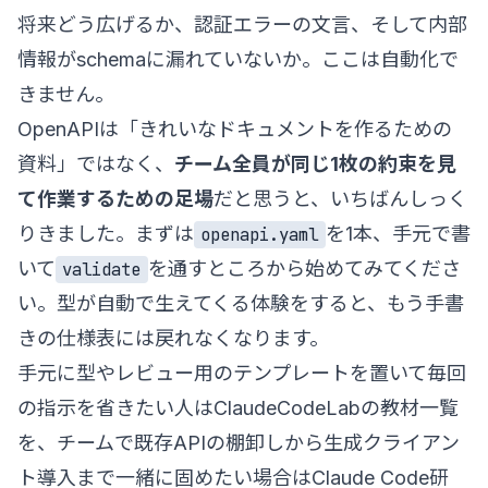
将来どう広げるか、認証エラーの文言、そして内部
情報がschemaに漏れていないか。ここは自動化で
きません。
OpenAPIは「きれいなドキュメントを作るための
資料」ではなく、
チーム全員が同じ1枚の約束を見
て作業するための足場
だと思うと、いちばんしっく
りきました。まずは
を1本、手元で書
openapi.yaml
いて
を通すところから始めてみてくださ
validate
い。型が自動で生えてくる体験をすると、もう手書
きの仕様表には戻れなくなります。
手元に型やレビュー用のテンプレートを置いて毎回
の指示を省きたい人は
ClaudeCodeLabの教材一覧
を、チームで既存APIの棚卸しから生成クライアン
ト導入まで一緒に固めたい場合は
Claude Code研