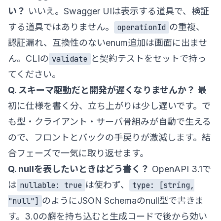
い？
いいえ。Swagger UIは表示する道具で、検証
する道具ではありません。
の重複、
operationId
認証漏れ、互換性のないenum追加は画面に出ませ
ん。CLIの
と契約テストをセットで持っ
validate
てください。
Q. スキーマ駆動だと開発が遅くなりませんか？
最
初に仕様を書く分、立ち上がりは少し遅いです。で
も型・クライアント・サーバ骨組みが自動で生える
ので、フロントとバックの手戻りが激減します。結
合フェーズで一気に取り返せます。
Q. nullを表したいときはどう書く？
OpenAPI 3.1で
は
は使わず、
nullable: true
type: [string,
のようにJSON Schemaのnull型で書きま
"null"]
す。3.0の癖を持ち込むと生成コードで後から効い