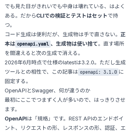
でも見た目がきれいでも中身は壊れている、はよく
ある。だから
CLIでの検証とテストはセット
で持
つ。
コード生成は便利だが、生成物は手で直さない。
正
本は
、生成物は使い捨て
。直す場所
openapi.yaml
を間違えると次の生成で消える。
2026年6月時点で仕様のlatestは3.2.0。ただし生成
ツールとの相性で、この記事は
に
openapi: 3.1.0
固定する。
OpenAPIとSwagger、何が違うのか
最初にここでつまずく人が多いので、はっきりさせ
ます。
OpenAPI
は「規格」です。REST APIのエンドポイ
ント、リクエストの形、レスポンスの形、認証、エ