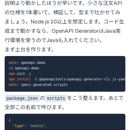
説明より動かしたほうが早いです。小さな注文API
の仕様を1本書いて、検証して、型まで吐かせてみ
ましょう。Node.js 20以上を想定します。コード生
成まで動かすなら、OpenAPI GeneratorはJava実
行環境を使うのでJavaも入れてください。
まず土台を作ります。
mkdir
cd
npm
 init 
-y
npm
install
-D
mkdir
の
をこう整えます。あとで
package.json
scripts
全部この名前で呼びます。
{
"type"
:
"module"
,