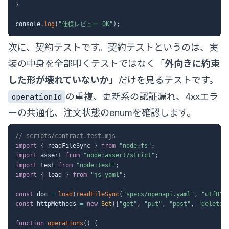
}
console
.
log
(
"仕様レビュー OK"
)
;
次に、契約テストです。契約テストというのは、実
装の中身を全部叩くテストではなく「
外向きに約束
した形が壊れていないか
」だけを見るテストです。
の重複、更新系の認証漏れ、4xxエラ
operationId
ーの共通化、注文状態のenumを確認します。
// scripts/contract.test.mjs
import
{
 readFileSync 
}
from
"node:fs"
;
import
 assert 
from
"node:assert/strict"
;
import
 test 
from
"node:test"
;
import
{
 load 
}
from
"js-yaml"
;
const
 doc 
=
load
(
readFileSync
(
"specs/openapi.yaml"
,
"utf8"
)
const
 httpMethods 
=
new
Set
(
[
"get"
,
"put"
,
"post"
,
"delete"
function
operations
(
)
{