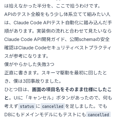
は拾えなかった半分を、ここで拾うわけです。
APIのテスト全般をもう少し体系立てて組みたい人
は、
Claude Code APIテスト自動化
に踏み込んだ手
順があります。実装側の流れと合わせて見たいなら
Claude Code API開発ガイド
、公開schemaの安全
確認は
Claude Codeセキュリティベストプラクティ
ス
が参考になります。
僕がやらかした失敗3つ
正直に書きます。スキーマ駆動を最初に回したと
き、僕は3回事故りました。
ひとつ目は、
画面の項目名をそのまま仕様にしたこ
と
。UIに「キャンセル」ボタンがあったので、何も
考えず
に
を足しました。でも
status
cancelled
DBにもドメインモデルにもテストにも
cancelled