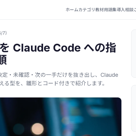
ホーム
カテゴリ
教材
用語集
導入相談
/7)
を Claude Code への指
順
・決定・未確認・次の一手だけを抜き出し、Claude
変える型を、雛形とコード付きで紹介します。