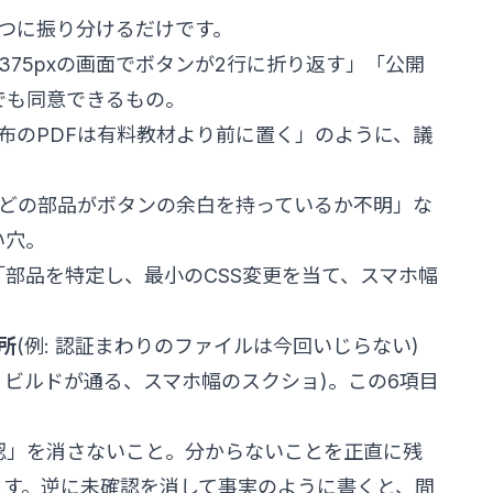
つに振り分けるだけです。
375pxの画面でボタンが2行に折り返す」「公開
でも同意できるもの。
配布のPDFは有料教材より前に置く」のように、議
「どの部品がボタンの余白を持っているか不明」な
い穴。
。「部品を特定し、最小のCSS変更を当て、スマホ幅
所
(例: 認証まわりのファイルは今回いじらない)
例: ビルドが通る、スマホ幅のスクショ)。この6項目
認」を消さないこと。分からないことを正直に残
ます。逆に未確認を消して事実のように書くと、間