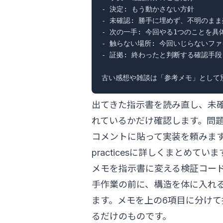
- 決定: もう動かさない方針

- 未確認: 勝手に埋めず、不明のまま
- 次の一手: 今回やる1つのことを具体
- 触らない場所: 今回いじらないファ
- 証拠: 終わったと判断する確認手段
出てきた指示書を読み直し、未
れているかだけ確認します。問題
コメントに貼って実装を頼みます。
practices
に詳しくまとめていま
メモを指示書に変える検証コー
手作業の前に、構造を体に入れるた
ます。メモを上の6項目に分けて持ち
るだけのものです。