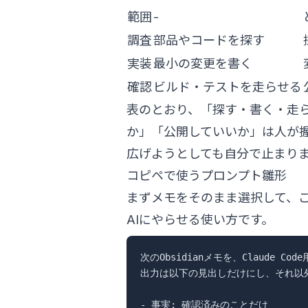
範囲
-
調査
部品やコードを探す
実装
最小の変更を書く
確認
ビルド・テストを走らせる
表のとおり、「探す・書く・走ら
か」「公開していいか」は人が握
広げようとしても自分で止まり
コピペで使うプロンプト雛形
まずメモをそのまま選択して、
AIにやらせる使い方です。
次のObsidianメモを、Claude C
出力は以下の見出しだけにし、それ以外
- 事実: 確認済みのことだけ
