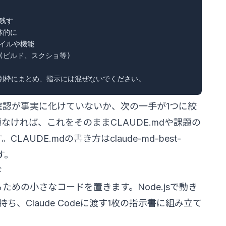
残す

的に

イルや機能

(ビルド、スクショ等)

確認が事実に化けていないか、次の一手が1つに絞
なければ、これをそのままCLAUDE.mdや課題の
CLAUDE.mdの書き方は
claude-md-best-
す。
ド
めの小さなコードを置きます。Node.jsで動き
、Claude Codeに渡す1枚の指示書に組み立て