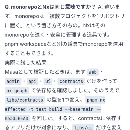
Q. monorepoとNxは同じ意味ですか？
A. 違いま
す。monorepoは「複数プロジェクトを1リポジトリ
に置く」という置き方そのもの。Nxはその
monorepoを速く・安全に管理する道具です。
pnpm workspaceなど別の道具でmonorepoを運用
することもできます。
実際に試した結果
Masaとして検証したときは、まず
・
web
・
・
・
だけを作って
admin
api
ui
contracts
で依存線を確認しました。そのうえで
nx graph
の型を1つ変え、
libs/contracts
pnpm nx
affected -t test build --base=main --
を回した。すると、contractsに依存す
head=HEAD
るアプリだけが対象になり、
だけを変え
libs/ui