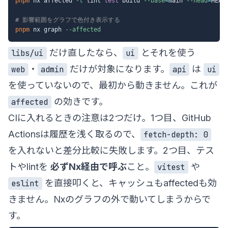
pnpm
 nx affected 
-t
 lint 
test
 build 
--base
=
main 
--head
=
HEAD

# 影響範囲をグラフで色付き表示する
pnpm
 nx graph 
--affected
だけ直したなら、
とそれを使う
libs/ui
ui
・
だけが対象になります。
は
web
admin
api
ui
を使っていないので、最初から動きません。これが
の効きです。
affected
CIに入れるときの注意は2つだけ。1つ目、GitHub
Actionsは履歴を浅く取るので、
fetch-depth: 0
を入れないと差分比較に失敗します。2つ目、テス
トやlintを
必ずNx経由で呼ぶ
こと。
や
vitest
を直接叩くと、キャッシュもaffectedも効
eslint
きません。Nxのグラフの外で動いてしまうからで
す。