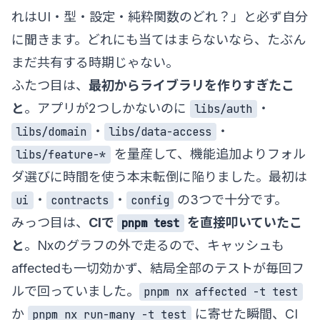
れはUI・型・設定・純粋関数のどれ？」と必ず自分
に聞きます。どれにも当てはまらないなら、たぶん
まだ共有する時期じゃない。
ふたつ目は、
最初からライブラリを作りすぎたこ
と
。アプリが2つしかないのに
・
libs/auth
・
・
libs/domain
libs/data-access
を量産して、機能追加よりフォル
libs/feature-*
ダ選びに時間を使う本末転倒に陥りました。最初は
・
・
の3つで十分です。
ui
contracts
config
みっつ目は、
CIで
を直接叩いていたこ
pnpm test
と
。Nxのグラフの外で走るので、キャッシュも
affectedも一切効かず、結局全部のテストが毎回フ
ルで回っていました。
pnpm nx affected -t test
か
に寄せた瞬間、CI
pnpm nx run-many -t test