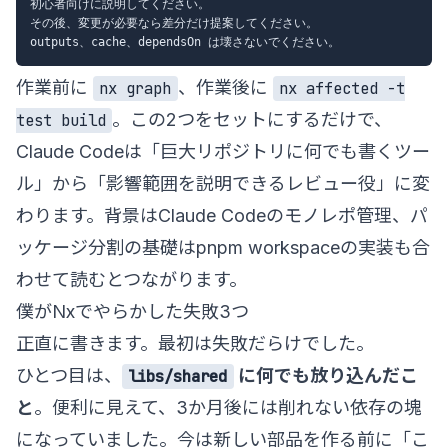
初心者向けに説明してください。

その後、変更が必要なら差分だけ提案してください。

作業前に
、作業後に
nx graph
nx affected -t
。この2つをセットにするだけで、
test build
Claude Codeは「巨大リポジトリに何でも書くツー
ル」から「影響範囲を説明できるレビュー役」に変
わります。背景は
Claude Codeのモノレポ管理
、パ
ッケージ分割の基礎は
pnpm workspaceの実装
も合
わせて読むとつながります。
僕がNxでやらかした失敗3つ
正直に書きます。最初は失敗だらけでした。
ひとつ目は、
に何でも放り込んだこ
libs/shared
と
。便利に見えて、3か月後には削れない依存の塊
になっていました。今は新しい部品を作る前に「こ