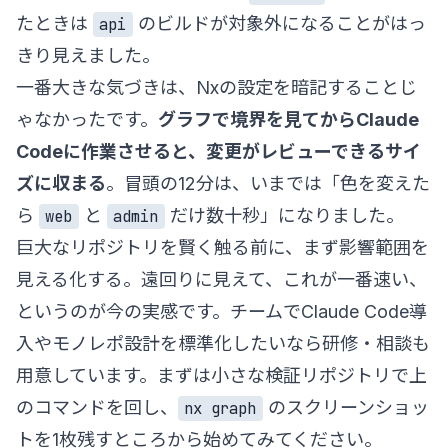
たときは
のビルドが対象外になることがはっ
api
きり見えました。
一番大きな気づきは、Nxの設定を暗記することじ
ゃなかったです。
グラフで境界を見てからClaude
Codeに作業させると、変更がレビューできるサイ
ズに収まる
。冒頭の12分は、いまでは「色を変えた
ら
と
だけ数十秒」になりました。
web
admin
巨大なリポジトリを賢く触る前に、まず影響範囲を
見える化する。遠回りに見えて、これが一番速い、
というのが今の実感です。チームでClaude Code導
入やモノレポ設計を標準化したいなら
研修・相談
も
用意しています。まずは小さな検証リポジトリで上
のコマンドを回し、
のスクリーンショッ
nx graph
トを1枚残すところから始めてみてください。