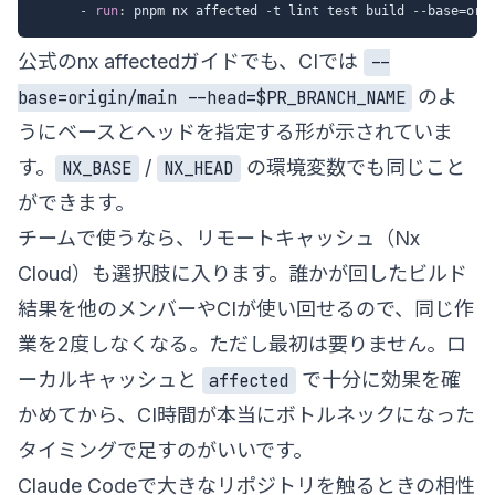
-
run
:
 pnpm nx affected 
-
t lint test build 
-
-
base=ori
公式の
nx affectedガイド
でも、CIでは
--
のよ
base=origin/main --head=$PR_BRANCH_NAME
うにベースとヘッドを指定する形が示されていま
す。
/
の環境変数でも同じこと
NX_BASE
NX_HEAD
ができます。
チームで使うなら、リモートキャッシュ（Nx
Cloud）も選択肢に入ります。誰かが回したビルド
結果を他のメンバーやCIが使い回せるので、同じ作
業を2度しなくなる。ただし最初は要りません。ロ
ーカルキャッシュと
で十分に効果を確
affected
かめてから、CI時間が本当にボトルネックになった
タイミングで足すのがいいです。
Claude Codeで大きなリポジトリを触るときの相性