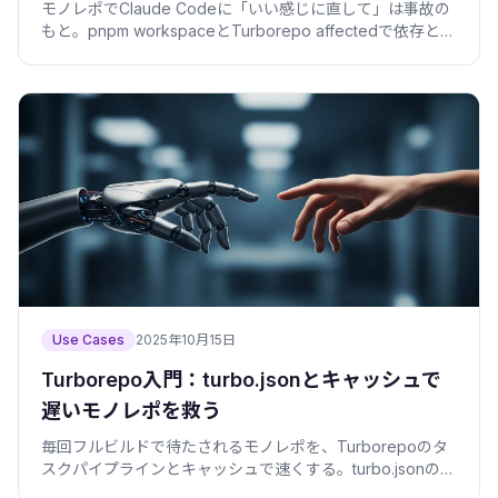
モノレポでClaude Codeに「いい感じに直して」は事故の
もと。pnpm workspaceとTurborepo affectedで依存と影
響範囲を固定し、安全にレビューできる差分にする方法を
実例で。
Use Cases
2025年10月15日
Turborepo入門：turbo.jsonとキャッシュで
遅いモノレポを救う
毎回フルビルドで待たされるモノレポを、Turborepoのタ
スクパイプラインとキャッシュで速くする。turbo.jsonの書
き方、リモートキャッシュ、Nxとの違いまで実例で。