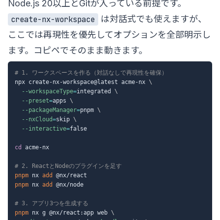
Node.js 20以上とGitが入っている前提です。
は対話式でも使えますが、
create-nx-workspace
ここでは再現性を優先してオプションを全部明示し
ます。コピペでそのまま動きます。
# 1. ワークスペースを作る（対話なしで再現性を確保）
npx create-nx-workspace@latest acme-nx 
\
--workspaceType
=
integrated 
\
--preset
=
apps 
\
--packageManager
=
pnpm 
\
--nxCloud
=
skip 
\
--interactive
=
false

cd
 acme-nx

# 2. ReactとNodeのプラグインを足す
pnpm
 nx 
add
pnpm
 nx 
add
 @nx/node

# 3. アプリ3つを生成する
pnpm
 nx g @nx/react:app web 
\