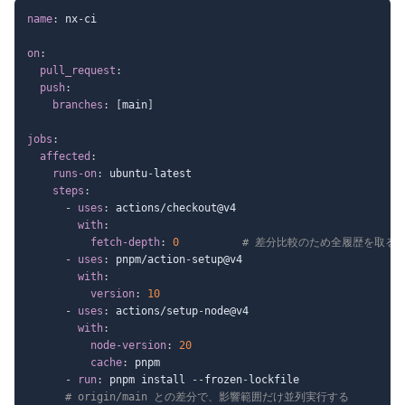
name
:
 nx
-
ci

on
:
pull_request
:
push
:
branches
:
[
main
]
jobs
:
affected
:
runs-on
:
 ubuntu
-
latest

steps
:
-
uses
:
 actions/checkout@v4

with
:
fetch-depth
:
0
# 差分比較のため全履歴を取る
-
uses
:
 pnpm/action
-
setup@v4

with
:
version
:
10
-
uses
:
 actions/setup
-
node@v4

with
:
node-version
:
20
cache
:
 pnpm

-
run
:
 pnpm install 
-
-
frozen
-
lockfile

# origin/main との差分で、影響範囲だけ並列実行する