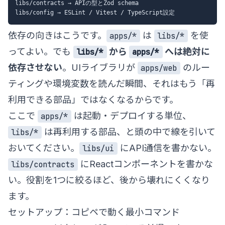
libs/contracts → APIの型とZod schema

依存の向きはこうです。
は
を使
apps/*
libs/*
ってよい。でも
から
へは絶対に
libs/*
apps/*
依存させない
。UIライブラリが
のルー
apps/web
ティングや環境変数を読んだ瞬間、それはもう「再
利用できる部品」ではなくなるからです。
ここで
は起動・デプロイする単位、
apps/*
は再利用する部品、と頭の中で線を引いて
libs/*
おいてください。
にAPI通信を書かない。
libs/ui
にReactコンポーネントを書かな
libs/contracts
い。役割を1つに絞るほど、後から壊れにくくなり
ます。
セットアップ：コピペで動く最小コマンド