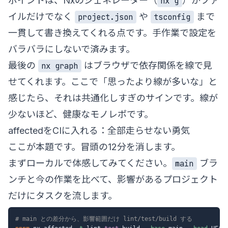
ポイントは、Nxのジェネレーター（
）がファ
nx g
イルだけでなく
や
まで
project.json
tsconfig
一貫して書き換えてくれる点です。手作業で設定を
バラバラにしないで済みます。
最後の
はブラウザで依存関係を線で見
nx graph
せてくれます。ここで「思ったより線が多いな」と
感じたら、それは共通化しすぎのサインです。線が
少ないほど、健康なモノレポです。
affectedをCIに入れる：全部走らせない勇気
ここが本題です。冒頭の12分を消します。
まずローカルで体感してみてください。
ブラ
main
ンチと今の作業を比べて、影響があるプロジェクト
だけにタスクを流します。
# main との差分から、影響範囲だけ lint/test/build する