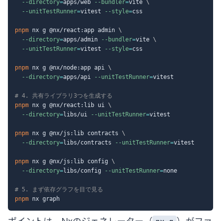
--directory
=
apps/web 
--bundler
=
vite 
\
--unitTestRunner
=
vitest 
--style
=
css

pnpm
 nx g @nx/react:app admin 
\
--directory
=
apps/admin 
--bundler
=
vite 
\
--unitTestRunner
=
vitest 
--style
=
css

pnpm
 nx g @nx/node:app api 
\
--directory
=
apps/api 
--unitTestRunner
=
vitest

# 4. 共有ライブラリ3つを生成する
pnpm
 nx g @nx/react:lib ui 
\
--directory
=
libs/ui 
--unitTestRunner
=
vitest

pnpm
 nx g @nx/js:lib contracts 
\
--directory
=
libs/contracts 
--unitTestRunner
=
vitest

pnpm
 nx g @nx/js:lib config 
\
--directory
=
libs/config 
--unitTestRunner
=
none

# 5. まず依存グラフを目で見る
pnpm