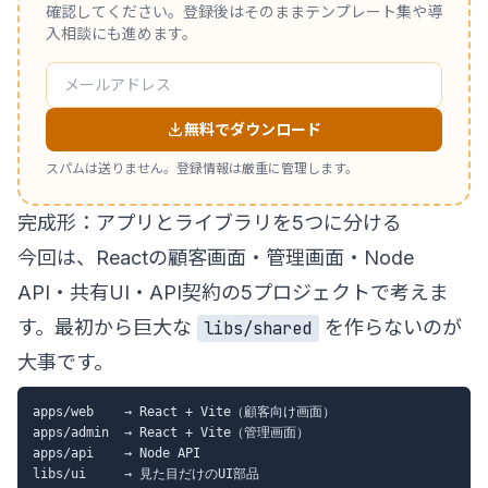
確認してください。登録後はそのままテンプレート集や導
入相談にも進めます。
無料でダウンロード
スパムは送りません。登録情報は厳重に管理します。
完成形：アプリとライブラリを5つに分ける
今回は、Reactの顧客画面・管理画面・Node
API・共有UI・API契約の5プロジェクトで考えま
す。最初から巨大な
を作らないのが
libs/shared
大事です。
apps/web    → React + Vite（顧客向け画面）

apps/admin  → React + Vite（管理画面）

apps/api    → Node API

libs/ui     → 見た目だけのUI部品
