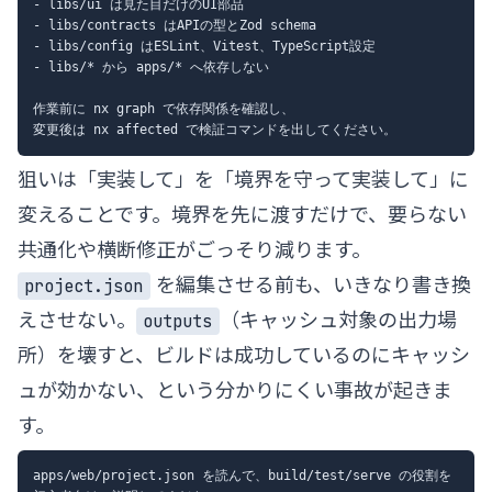
- libs/ui は見た目だけのUI部品

- libs/contracts はAPIの型とZod schema

- libs/config はESLint、Vitest、TypeScript設定

- libs/* から apps/* へ依存しない

作業前に nx graph で依存関係を確認し、

狙いは「実装して」を「境界を守って実装して」に
変えることです。境界を先に渡すだけで、要らない
共通化や横断修正がごっそり減ります。
を編集させる前も、いきなり書き換
project.json
えさせない。
（キャッシュ対象の出力場
outputs
所）を壊すと、ビルドは成功しているのにキャッシ
ュが効かない、という分かりにくい事故が起きま
す。
apps/web/project.json を読んで、build/test/serve の役割を
