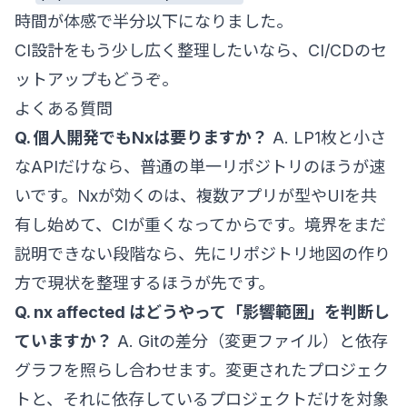
時間が体感で半分以下になりました。
CI設計をもう少し広く整理したいなら、
CI/CDのセ
ットアップ
もどうぞ。
よくある質問
Q. 個人開発でもNxは要りますか？
A. LP1枚と小さ
なAPIだけなら、普通の単一リポジトリのほうが速
いです。Nxが効くのは、複数アプリが型やUIを共
有し始めて、CIが重くなってからです。境界をまだ
説明できない段階なら、先に
リポジトリ地図の作り
方
で現状を整理するほうが先です。
Q. nx affected はどうやって「影響範囲」を判断し
ていますか？
A. Gitの差分（変更ファイル）と依存
グラフを照らし合わせます。変更されたプロジェク
トと、それに依存しているプロジェクトだけを対象