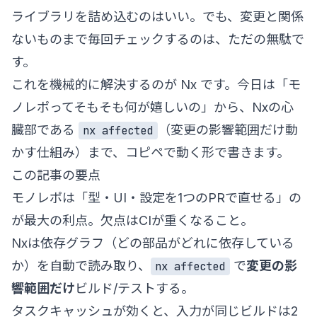
ライブラリを詰め込むのはいい。でも、変更と関係
ないものまで毎回チェックするのは、ただの無駄で
す。
これを機械的に解決するのが Nx です。今日は「モ
ノレポってそもそも何が嬉しいの」から、Nxの心
臓部である
（変更の影響範囲だけ動
nx affected
かす仕組み）まで、コピペで動く形で書きます。
この記事の要点
モノレポは「型・UI・設定を1つのPRで直せる」の
が最大の利点。欠点はCIが重くなること。
Nxは依存グラフ（どの部品がどれに依存している
か）を自動で読み取り、
で
変更の影
nx affected
響範囲だけ
ビルド/テストする。
タスクキャッシュが効くと、入力が同じビルドは2