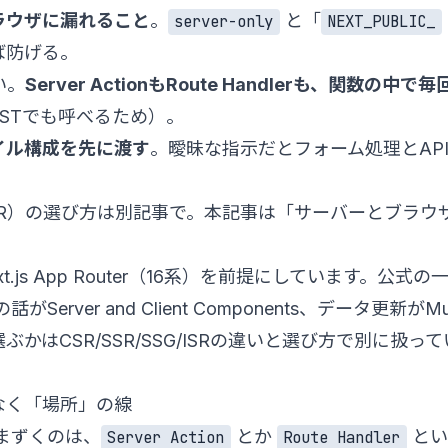
ラウザに漏れること
。
と「
server-only
NEXT_PUBLIC_
ば防げる。
い。
Server ActionもRoute Handlerも、関数の
は直POSTでも呼べるため）。
イル構成を先に渡す
。曖昧な指示だとフォーム処理とAP
/ISR）の選び方は別記事で。本記事は「サーバーとブラ
t.js App Router（16系）を前提にしています。公
の話が
Server and Client Components
、データ更新が
Mu
選ぶかは
CSR/SSR/SSG/ISRの違いと選び方
で別に扱って
なく「場所」の線
つまずくのは、
とか
とい
Server Action
Route Handler