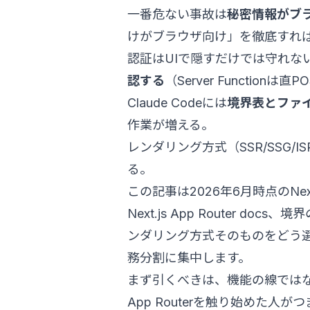
一番危ない事故は
秘密情報がブ
けがブラウザ向け」を徹底すれ
認証はUIで隠すだけでは守れな
認する
（Server Function
Claude Codeには
境界表とファ
作業が増える。
レンダリング方式（SSR/SSG
る。
この記事は2026年6月時点のNex
Next.js App Router docs
、境界
ンダリング方式そのものをどう
務分割に集中します。
まず引くべきは、機能の線では
App Routerを触り始めた人が