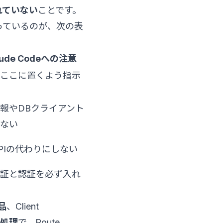
れていない
ことです。
貼っているのが、次の表
aude Codeへの注意
ここに置くよう指示
報やDBクライアント
ない
PIの代わりにしない
証と認証を必ず入れ
品
、Client
ー処理
で、Route