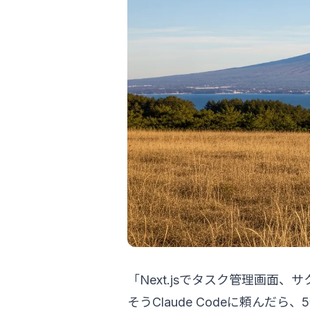
「Next.jsでタスク管理画面、
そうClaude Codeに頼ん