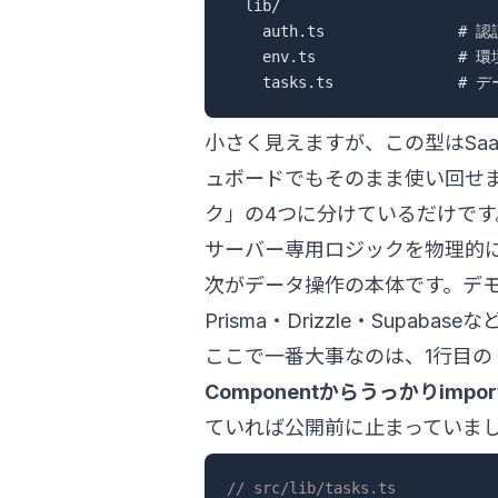
  lib/

    auth.ts               
    env.ts              
小さく見えますが、この型はSa
ュボードでもそのまま使い回せま
ク」の4つに分けているだけです
サーバー専用ロジックを物理的
次がデータ操作の本体です。デ
Prisma・Drizzle・Sup
ここで一番大事なのは、1行目の
Componentからうっかりim
ていれば公開前に止まっていま
// src/lib/tasks.ts