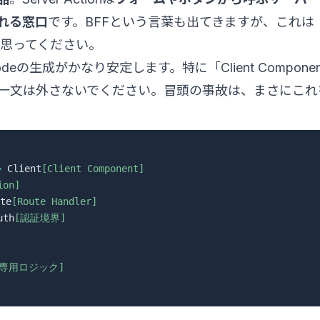
かれる窓口
です。BFFという言葉も出てきますが、これは
と思ってください。
deの生成がかなり安定します。特に「Client Compone
の一文は外さないでください。冒頭の事故は、まさにこれ
>
 Client
[Client Component]
ion]
te
[Route Handler]
uth
[認証境界]
ー専用ロジック]