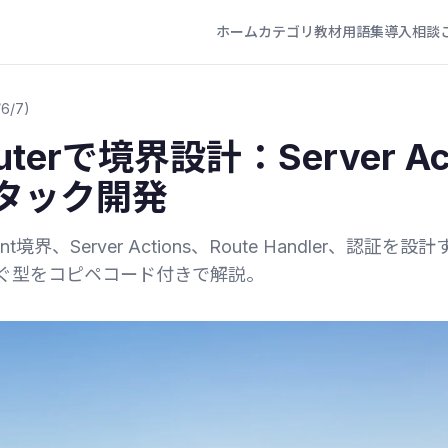
ホーム
カテゴリ
教材
用語集
導入相談
6/7)
Routerで境界設計：Server A
タック開発
er/Client境界、Server Actions、Route Handler
加を防ぐ型をコピペコード付きで解説。