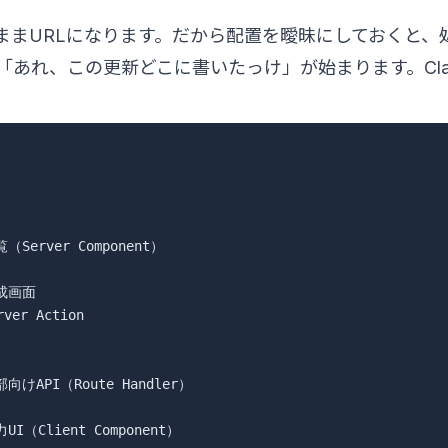
がそのままURLになります。だから配置を曖昧にしておくと
あれ、この更新どこに書いたっけ」が始まります。Claud
覧（Server Component）

作成画面

ver Action

外部向けAPI（Route Handler）

力UI（Client Component）
