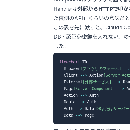
Handlerは
外部からHTTPで叩
た裏側のAPI」くらいの意味だ
この表を先に渡すと、Claude Co
DB・認証秘密鍵を入れない」
した。
flowchart
 TD

  Browser
[ブラウザのフォーム]
--
  Client 
-->
 Action
[Server Act
  External
[外部サービス]
-->
 Rou
  Page
[Server Component]
-->
 A
  Action 
-->
 Auth

  Route 
-->
 Auth

  Auth 
-->
 Data
[DBまたはサーバ
  Data 
-->