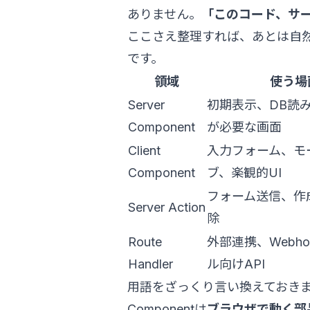
ありません。
「このコード、サ
ここさえ整理すれば、あとは自然と
です。
領域
使う場
Server
初期表示、DB読み
Component
が必要な画面
Client
入力フォーム、モ
Component
ブ、楽観的UI
フォーム送信、作
Server Action
除
Route
外部連携、Webh
Handler
ル向けAPI
用語をざっくり言い換えておきます。S
Componentは
ブラウザで動く部