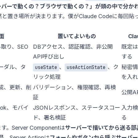
ーバーで動くの？ブラウザで動くの？」が頭の中で分か
置き場所が決まります。僕がClaude Codeに毎回
面
置いてよいもの
Cl
取り、SEO
DBアクセス、認証確認、非公開
既定は
API呼び出し
する
ーダル、タ
、
、ク
秘密情
useState
useActionState
リック処理
を入れ
成、更新、削
バリデーション、権限確認、再検
公開A
証
ook、モバイ
JSONレスポンス、ステータスコー
入力検
ド、署名検証
る
erver Componentは
サーバーで描いてから送る部
品
。Server Actionは
フォームやボタンから呼ぶサーバ