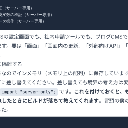
# 認証（サーバー専用）

  # 環境変数の検証（サーバー専用）

aSの設定画面でも、社内申請ツールでも、ブログCMS
す。要は「画面」「画面内の更新」「外部向けAPI」
。
に隔離する
モなのでインメモリ（メモリ上の配列）に保存していま
abaseなどに差し替えてください。差し替えても境界の考え方
です。
これを付けておくと、もし
import "server-only";
portしたときにビルドが落ちて教えてくれます
。冒頭の僕
した。