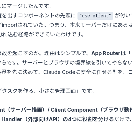
こにマージしたんです。
覧を出すコンポーネントの先頭に
が付い
"use client"
importされていた。つまり、本来サーバーだけにある
紛れ込む経路ができていたわけです。
事故を起こすのか。理由はシンプルで、
App Route
からです。サーバーとブラウザの境界線を引いてやらない
を先に決めて、Claude Codeに安全に任せる型を
がタスクを作る、小さな管理画面」です。
nent（サーバー描画）/ Client Component（ブラウザ動作
te Handler（外部向けAPI）の4つに役割を分ける
だけで