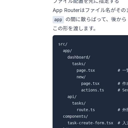
ファイル配置を先に指定する
App Routerはファイル名
の間に散らばって、後から「
app
この形を渡します。
src/

  app/

    dashboard/

      tasks/

        page.tsx          # 一
        new/

          page.tsx        # 
          actions.ts      # Ser
    api/

      tasks/

        route.ts          # 
  components/

    task-create-form.tsx  # 入