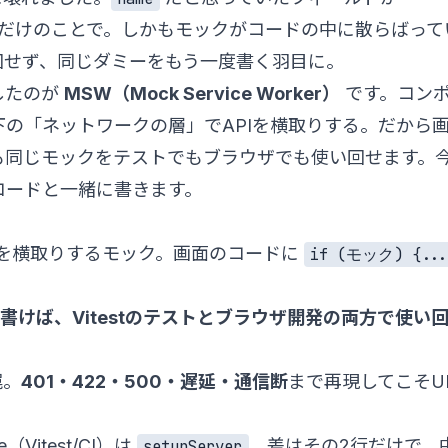
だけのことで。しかもモックがコードの中に散らばって
回せず、同じダミーをもう一度書く羽目に。
したのが
MSW（Mock Service Worker）
です。コン
の「ネットワークの層」でAPIを横取りする。だから
も同じモックをテストでもブラウザでも使い回せます。
コードと一緒に書きます。
Pを横取りするモック。画面のコードに
if (モック) {...
つ書けば、Vitestのテストとブラウザ開発の両方で使い
罠。
401・422・500・遅延・通信断
まで再現してこそU
（Vitest/CI）は
。差はその2行だけで、
setupServer