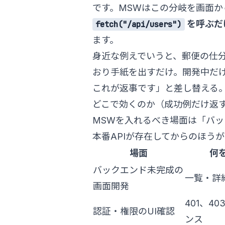
です。MSWはこの分岐を画面
を呼ぶだ
fetch("/api/users")
ます。
身近な例えでいうと、郵便の仕
おり手紙を出すだけ。開発中だ
これが返事です」と差し替える
どこで効くのか（成功例だけ返
MSWを入れるべき場面は「バ
本番APIが存在してからのほう
場面
何
バックエンド未完成の
一覧・詳
画面開発
401、4
認証・権限のUI確認
ンス