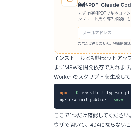
無料PDF: Claude
まずは無料PDFで基本コマ
ンプレート集や導入相談にも
スパムは送りません。登録情報は
インストールと初期セットアッ
まずMSWを開発依存で入れます。
Worker のスクリプトを生成し
npm
 i 
-D
 msw vitest typescript

npx msw init public/ 
--save
ここで1つだけ確認してください
ウザで開いて、404にならない