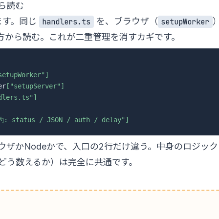
ら読む
ます。同じ
を、ブラウザ（
handlers.ts
setupWorker
方から読む。これが二重管理を消すカギです。
setupWorker"]
er
["setupServer"]
dlers.ts"]
: status / JSON / auth / delay"]
ウザかNodeかで、入口の2行だけ違う。中身のロジック
どう数えるか）は完全に共通です。