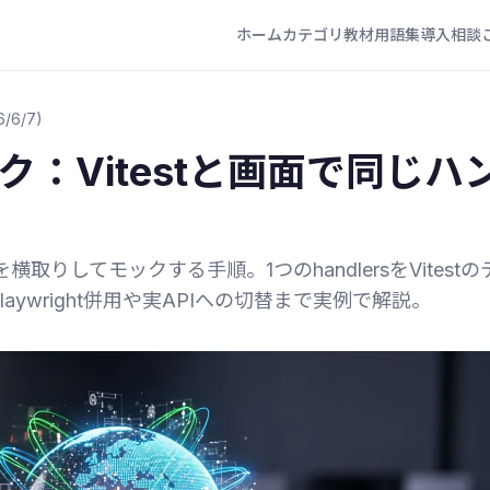
ホーム
カテゴリ
教材
用語集
導入相談
6/6/7)
ク：Vitestと画面で同じハ
取りしてモックする手順。1つのhandlersをVitestの
ywright併用や実APIへの切替まで実例で解説。