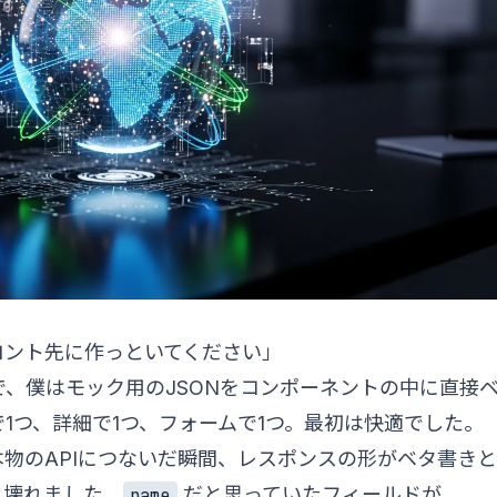
ロント先に作っといてください」
、僕はモック用のJSONをコンポーネントの中に直接
1つ、詳細で1つ、フォームで1つ。最初は快適でした。
物のAPIにつないだ瞬間、レスポンスの形がベタ書きと
に壊れました。
だと思っていたフィールドが
name