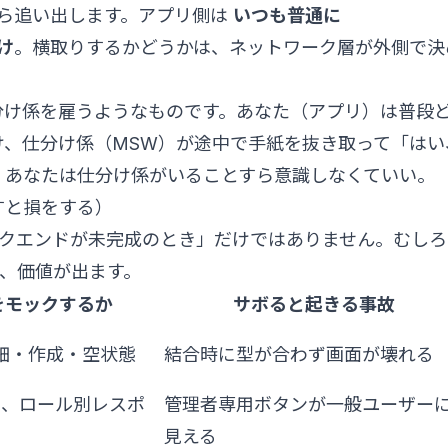
から追い出します。アプリ側は
いつも普通に
け
。横取りするかどうかは、ネットワーク層が外側で決
分け係を雇うようなものです。あなた（アプリ）は普段
け、仕分け係（MSW）が途中で手紙を抜き取って「はい
。あなたは仕分け係がいることすら意識しなくていい。
すと損をする）
ックエンドが未完成のとき」だけではありません。むしろ
が、価値が出ます。
をモックするか
サボると起きる事故
細・作成・空状態
結合時に型が合わず画面が壊れる
03、ロール別レスポ
管理者専用ボタンが一般ユーザー
見える