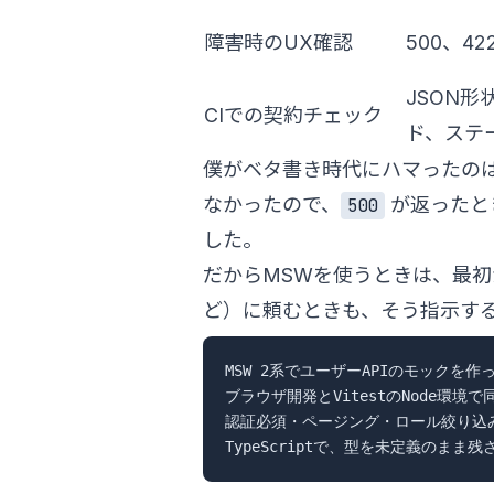
障害時のUX確認
500、4
JSON
CIでの契約チェック
ド、ステ
僕がベタ書き時代にハマったの
なかったので、
が返ったと
500
した。
だからMSWを使うときは、最初から
ど）に頼むときも、そう指示す
MSW 2系でユーザーAPIのモックを作っ
ブラウザ開発とVitestのNode環境で同じ
認証必須・ページング・ロール絞り込み・