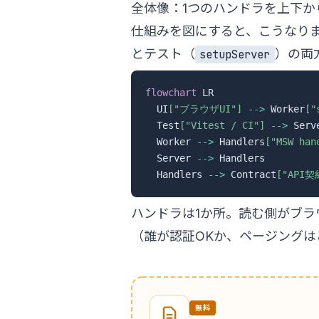
全体像：1つのハンドラを上下か
仕組みを図にすると、こうなり
とテスト（
）の両
setupServer
flowchart
 LR

  UI
["ブラウザUI"]
-->
 Worker
["
  Test
["Vitest / CI"]
-->
 Serv
  Worker 
-->
 Handlers
["MSW han
  Server 
-->
 Handlers

  Handlers 
-->
 Contract
["API契約
ハンドラは1か所。読む側がブラ
（誰が認証OKか、ページングは
無料