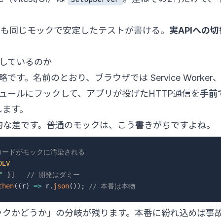
E2Eでも同じモックで安定したテストが書ける。
実APIへの切
しているのか
erの略です。名前のとおり、ブラウザでは Service Worker
モジュールにフックして、アプリが投げたHTTP通信を
手前
します。
的な差です。普通のモックは、こう書きがちですよね。
コードがモックに汚染される
DEV
"
}
]
// 開発はダミー
then
(
(
r
)
=>
 r
.
json
(
)
)
;
// 本番は本物
ックかどうか」の分岐が残ります。本番に紛れ込めば事