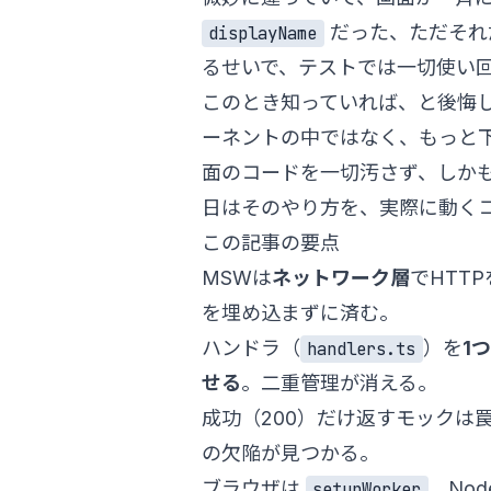
だった、ただそれ
displayName
るせいで、テストでは一切使い
このとき知っていれば、と後悔
ーネントの中ではなく、もっと下
面のコードを一切汚さず、しか
日はそのやり方を、実際に動く
この記事の要点
MSWは
ネットワーク層
でHTT
を埋め込まずに済む。
ハンドラ（
）を
1
handlers.ts
せる
。二重管理が消える。
成功（200）だけ返すモックは
の欠陥が見つかる。
ブラウザは
、Node
setupWorker