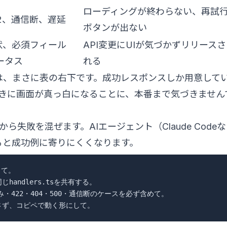
ローディングが終わらない、再試
22、通信断、遅延
ボタンが出ない
形状、必須フィール
API変更にUIが気づかずリリースさ
ータス
れる
は、まさに表の右下です。成功レスポンスしか用意して
きに画面が真っ白になることに、本番まで気づきません
失敗を混ぜます。AIエージェント（Claude Codeな
ると成功例に寄りにくくなります。
て。

handlers.tsを共有する。

422・404・500・通信断のケースを必ず含めて。
