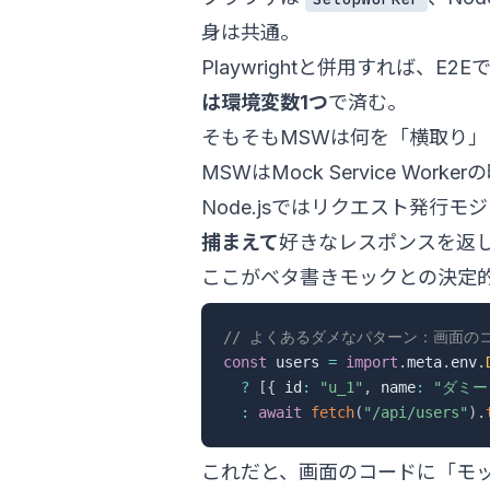
身は共通。
Playwrightと併用すれば、
は環境変数1つ
で済む。
そもそもMSWは何を「横取り」
MSWはMock Service Work
Node.jsではリクエスト発行
捕まえて
好きなレスポンスを返
ここがベタ書きモックとの決定
// よくあるダメなパターン：画面の
const
 users 
=
import
.
meta
.
env
.
?
[
{
 id
:
"u_1"
,
 name
:
"ダミー
:
await
fetch
(
"/api/users"
)
.
これだと、画面のコードに「モ