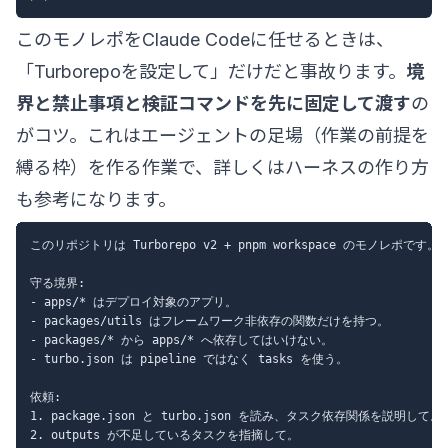
このモノレポをClaude Codeに任せるときは、
「Turborepoを設定して」だけだと事故ります。
境
界と禁止事項と検証コマンドを先に固定して渡す
の
がコツ。これはエージェントの足場（作業の前提を
縛る枠）を作る作業で、詳しくは
ハーネスの作り方
も参考になります。
このリポジトリは Turborepo v2 + pnpm workspace のモノレポです。

守る境界:

- apps/* はデプロイ対象のアプリ。

- packages/utils はフレームワーク非依存の関数だけを持つ。

- packages/* から apps/* へ依存してはいけない。

- turbo.json は pipeline ではなく tasks を使う。

依頼:

1. package.json と turbo.json を読み、タスク依存関係を説明して。

2. outputs が不足しているタスクを指摘して。
