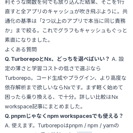
利そうな関数を何でも放り込んだ結果、そこを1行
直すと全アプリのキャッシュが吹き飛ぶように。共
通化の基準は「2つ以上のアプリで本当に同じ責務
か」まで絞る。これでグラフもキャッシュもぐっと
素直になりました。
よくある質問
Q. TurborepoとNx、どっちを選べばいい？
A. 設
定の薄さと学習コストの低さで選ぶなら
Turborepo。コード生成やプラグイン、より高度な
依存解析まで欲しいならNxです。まず軽く始めて
困ったら乗り換える、で十分。詳しい比較は
Nx
workspace記事
にまとめました。
Q. pnpmじゃなくnpm workspacesでも使える？
A. 使えます。Turborepoはpnpm / npm / yarnの