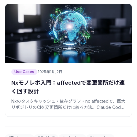
Use Cases
2025年11月2日
Nxモノレポ入門：affectedで変更箇所だけ速
く回す設計
Nxのタスクキャッシュ・依存グラフ・nx affectedで、巨大
リポジトリのCIを変更箇所だけに絞る方法。Claude Code
との相性も含めコピペで動く手順で解説。