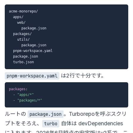
acme-monorepo/

  apps/

    web/

      package.json

  packages/

    utils/

      package.json

  pnpm-workspace.yaml

  package.json

は2行で十分です。
pnpm-workspace.yaml
packages
:
-
"apps/*"
-
"packages/*"
ルートの
。Turborepoを呼ぶスクリ
package.json
プトをそろえ、
自体は devDependencies
turbo
に入れます。2026年6月時点の安定版はv2系で、こ