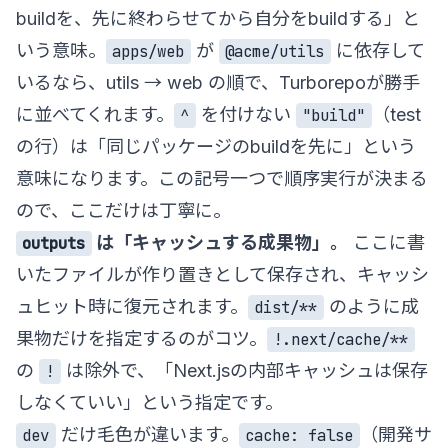
buildを、先に終わらせてから自分をbuildする」と
いう意味。
が
に依存して
apps/web
@acme/utils
いるなら、utils → web の順で、Turborepoが勝手
に並べてくれます。
を付けない
（test
^
"build"
の行）は「同じパッケージのbuildを先に」という
意味になります。この記号一つで順序実行が決まる
ので、ここだけは丁寧に。
は「キャッシュする成果物」。
ここに書
outputs
いたファイルが作り置きとして保存され、キャッシ
ュヒット時に復元されます。
のように成
dist/**
果物だけを指定するのがコツ。
!.next/cache/**
の
は除外で、「Next.jsの内部キャッシュは保存
!
しなくていい」という指定です。
だけ毛色が違います。
（開発サ
dev
cache: false