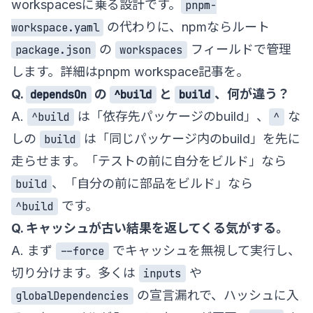
workspacesに乗る設計です。
pnpm-
の代わりに、npmならルート
workspace.yaml
の
フィールドで管理
package.json
workspaces
します。詳細は
pnpm workspace記事
を。
Q.
の
と
、何が違う？
dependsOn
^build
build
A.
は「依存先パッケージのbuild」、
な
^build
^
しの
は「同じパッケージ内のbuild」を先に
build
走らせます。「テストの前に自分をビルド」なら
、「自分の前に部品をビルド」なら
build
です。
^build
Q. キャッシュが古い結果を返してくる気がする。
A. まず
でキャッシュを無視して実行し、
--force
切り分けます。多くは
や
inputs
の宣言漏れで、ハッシュに入
globalDependencies