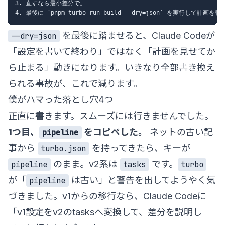
3. 直すなら最小差分で。

を最後に踏ませると、Claude Codeが
--dry=json
「設定を書いて終わり」ではなく「計画を見せてか
ら止まる」動きになります。いきなり全部書き換え
られる事故が、これで減ります。
僕がハマった落とし穴4つ
正直に書きます。スムーズには行きませんでした。
1つ目、
をコピペした。
ネットの古い記
pipeline
事から
を持ってきたら、キーが
turbo.json
のまま。v2系は
です。
pipeline
tasks
turbo
が「
は古い」と警告を出してようやく気
pipeline
づきました。v1からの移行なら、Claude Codeに
「v1設定をv2のtasksへ変換して、差分を説明し