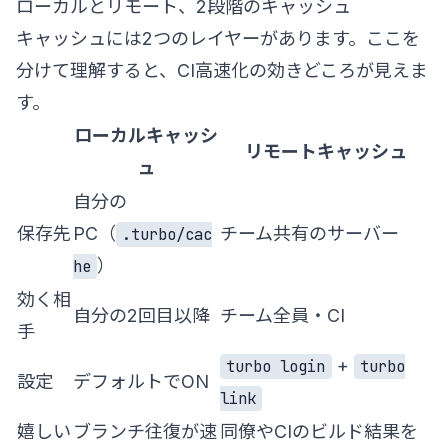
ローカルとリモート、2段階のキャッシュ
キャッシュには2つのレイヤーがあります。ここを
分けて理解すると、CI高速化の効きどころが見えま
す。
ローカルキャッシ
リモートキャッシュ
ュ
自分の
保存先
PC（
チーム共有のサーバー
.turbo/cac
）
he
効く相
自分の2回目以降
チーム全員・CI
手
+
turbo login
turbo
設定
デフォルトでON
link
嬉しい
ブランチ往復が速
同僚やCIのビルド結果を