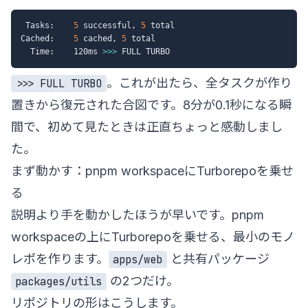
 Tasks:    
5
 successful, 
5
 total

Cached:    
5
 cached, 
5
 total

  Time:    120ms 
>>
>
。これが出たら、全タスクが作り
>>> FULL TURBO
置きから復元された合図です。8分が0.1秒になる瞬
間で、初めて見たときは正直ちょっと感動しまし
た。
まず動かす：pnpm workspaceにTurborepoを乗せ
る
説明より手を動かしたほうが早いです。pnpm
workspaceの上にTurborepoを乗せる、最小のモノ
レポを作ります。
と共有パッケージ
apps/web
の2つだけ。
packages/utils
リポジトリの形はこうします。