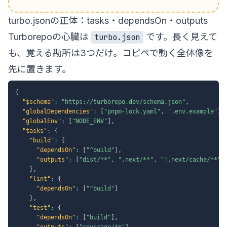
turbo.jsonの正体：tasks・dependsOn・outputs
Turborepoの心臓は
です。長く見えて
turbo.json
も、覚える勘所は3つだけ。コピペで動く全体像を
先に置きます。
{
"$schema"
:
"https://turborepo.dev/schema.json"
,
"globalDependencies"
:
[
"pnpm-lock.yaml"
,
".env.example"
]
,
"globalEnv"
:
[
"NODE_ENV"
]
,
"tasks"
:
{
"build"
:
{
"dependsOn"
:
[
"^build"
]
,
"outputs"
:
[
"dist/**"
,
".next/**"
,
"!.next/cache/**"
]
}
,
"lint"
:
{
"dependsOn"
:
[
"^build"
]
}
,
"test"
:
{
"dependsOn"
:
[
"build"
]
,
"outputs"
:
[
"coverage/**"
]