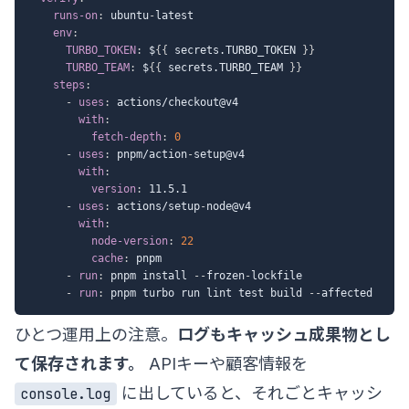
runs-on
:
 ubuntu
-
latest

env
:
TURBO_TOKEN
:
 $
{
{
 secrets.TURBO_TOKEN 
}
}
TURBO_TEAM
:
 $
{
{
 secrets.TURBO_TEAM 
}
}
steps
:
-
uses
:
 actions/checkout@v4

with
:
fetch-depth
:
0
-
uses
:
 pnpm/action
-
setup@v4

with
:
version
:
 11.5.1

-
uses
:
 actions/setup
-
node@v4

with
:
node-version
:
22
cache
:
 pnpm

-
run
:
 pnpm install 
-
-
frozen
-
lockfile

-
run
:
 pnpm turbo run lint test build 
-
-
ひとつ運用上の注意。
ログもキャッシュ成果物とし
て保存されます。
APIキーや顧客情報を
に出していると、それごとキャッシ
console.log