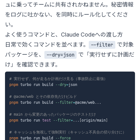
ュに乗ってチームに共有されかねません。秘密情報
をログに吐かない、を同時にルール化してくださ
い。
よく使うコマンドと、Claude Codeへの渡し方
日常で効くコマンドを並べます。
で対象
--filter
パッケージを、
で「実行せずに計画だ
--dry=json
け」を確認できます。
# 実行せず、何が走るか計画だけ見る（事故防止に最強）
pnpm
 turbo run build 
--dry
=
json

# @acme/web とその依存先だけビルド
pnpm
 turbo run build 
--filter
=
@acme/web
..
.

# main から変更のあったパッケージのテストだけ
pnpm
 turbo run 
test
--filter
=
..
.
[
origin/main
]
# キャッシュを無視して強制実行（キャッシュ不具合の切り分けに）
pnpm
 turbo run build 
--force