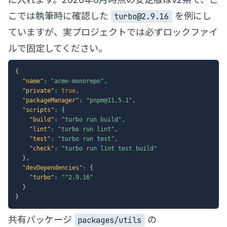
こでは執筆時に確認した
を例にし
turbo@2.9.16
ていますが、実プロジェクトでは必ずロックファイ
ルで固定してください。
{
"name"
:
"acme-monorepo"
,
"private"
:
true
,
"packageManager"
:
"pnpm@11.5.1"
,
"scripts"
:
{
"build"
:
"turbo run build"
,
"lint"
:
"turbo run lint"
,
"test"
:
"turbo run test"
,
"check"
:
"turbo run lint test build"
}
,
"devDependencies"
:
{
"turbo"
:
"^2.9.16"
}
}
共有パッケージ
の
packages/utils