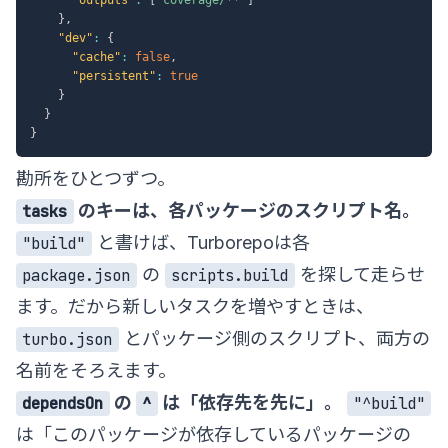
}
,
"dev"
:
{
"cache"
:
false
,
"persistent"
:
true
}
}
}
勘所をひとつずつ。
のキーは、各パッケージのスクリプト名。
tasks
と書けば、Turborepoは各
"build"
の
を探して走らせ
package.json
scripts.build
ます。だから新しいタスクを増やすときは、
とパッケージ側のスクリプト、両方の
turbo.json
名前をそろえます。
の
は「依存先を先に」。
dependsOn
^
"^build"
は「このパッケージが依存しているパッケージの