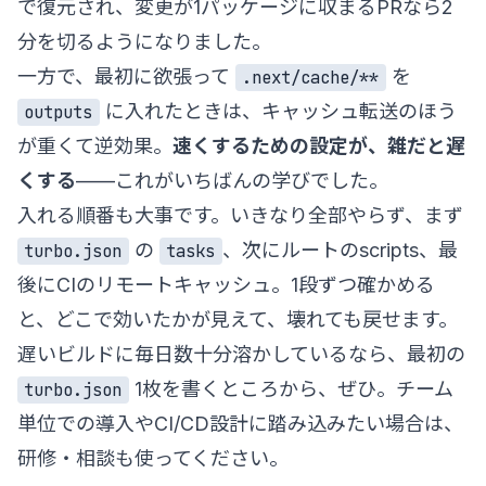
で復元され、変更が1パッケージに収まるPRなら2
分を切るようになりました。
一方で、最初に欲張って
を
.next/cache/**
に入れたときは、キャッシュ転送のほう
outputs
が重くて逆効果。
速くするための設定が、雑だと遅
くする
——これがいちばんの学びでした。
入れる順番も大事です。いきなり全部やらず、まず
の
、次にルートのscripts、最
turbo.json
tasks
後にCIのリモートキャッシュ。1段ずつ確かめる
と、どこで効いたかが見えて、壊れても戻せます。
遅いビルドに毎日数十分溶かしているなら、最初の
1枚を書くところから、ぜひ。チーム
turbo.json
単位での導入や
CI/CD設計
に踏み込みたい場合は、
研修・相談
も使ってください。