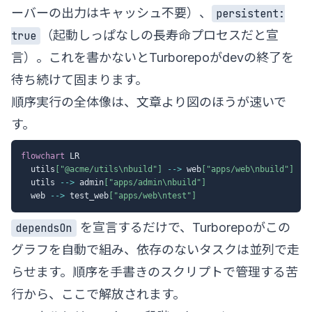
ーバーの出力はキャッシュ不要）、
persistent:
（起動しっぱなしの長寿命プロセスだと宣
true
言）。これを書かないとTurborepoがdevの終了を
待ち続けて固まります。
順序実行の全体像は、文章より図のほうが速いで
す。
flowchart
 LR

  utils
["@acme/utils\nbuild"]
-->
 web
["apps/web\nbuild"]
  utils 
-->
 admin
["apps/admin\nbuild"]
  web 
-->
 test_web
["apps/web\ntest"]
を宣言するだけで、Turborepoがこの
dependsOn
グラフを自動で組み、依存のないタスクは並列で走
らせます。順序を手書きのスクリプトで管理する苦
行から、ここで解放されます。