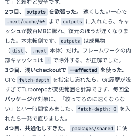
て」と頼むと安全です。
2つ目、
を欲張った。
速くしたい一心で
outputs
まで
に入れたら、キャ
.next/cache/**
outputs
ッシュが数百MBに膨れ、復元のほうが遅くなりま
した。本末転倒です。
は成果物
outputs
（
、
本体）だけ。フレームワークの内
dist
.next
部キャッシュは
で除外する、が正解でした。
!
3つ目、浅いcheckoutで
を使った。
--affected
CIで
を指定し忘れたら、Git履歴が浅
fetch-depth
すぎてTurborepoが変更範囲を計算できず、毎回
全
パッケージ
が対象に。「絞ってるのに速くならな
い」と小一時間悩みました。
を入
fetch-depth: 0
れたら一発で直りました。
4つ目、共通化しすぎた。
に便
packages/shared