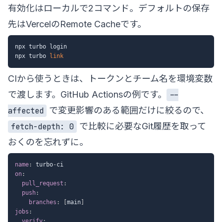
有効化はローカルで2コマンド。デフォルトの保存
先はVercelのRemote Cacheです。
npx turbo login

npx turbo 
link
CIから使うときは、トークンとチーム名を環境変数
で渡します。GitHub Actionsの例です。
--
で変更影響のある範囲だけに絞るので、
affected
で比較に必要なGit履歴を取って
fetch-depth: 0
おくのを忘れずに。
name
:
 turbo
-
on
:
pull_request
:
push
:
branches
:
[
main
]
jobs
:
verify
: