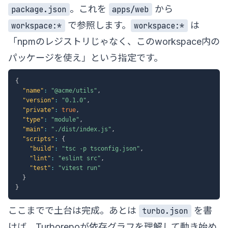
。これを
から
package.json
apps/web
で参照します。
は
workspace:*
workspace:*
「npmのレジストリじゃなく、このworkspace内の
パッケージを使え」という指定です。
{
"name"
:
"@acme/utils"
,
"version"
:
"0.1.0"
,
"private"
:
true
,
"type"
:
"module"
,
"main"
:
"./dist/index.js"
,
"scripts"
:
{
"build"
:
"tsc -p tsconfig.json"
,
"lint"
:
"eslint src"
,
"test"
:
"vitest run"
}
}
ここまでで土台は完成。あとは
を書
turbo.json
けば、Turborepoが依存グラフを理解して動き始め