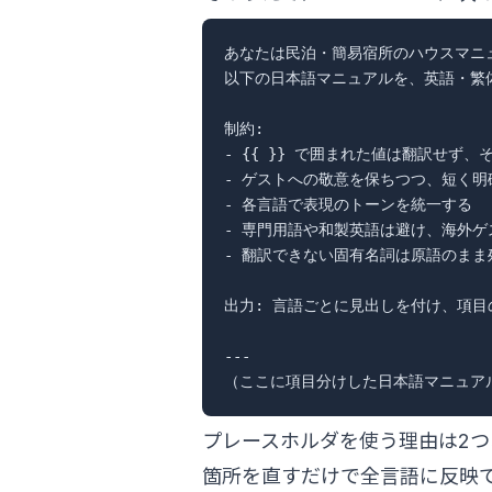
あなたは民泊・簡易宿所のハウスマニュ
以下の日本語マニュアルを、英語・繁
制約:

- {{ }} で囲まれた値は翻訳せず、
- ゲストへの敬意を保ちつつ、短く明
- 各言語で表現のトーンを統一する

- 専門用語や和製英語は避け、海外ゲ
- 翻訳できない固有名詞は原語のまま
出力: 言語ごとに見出しを付け、項目
---

プレースホルダを使う理由は2つ
箇所を直すだけで全言語に反映で