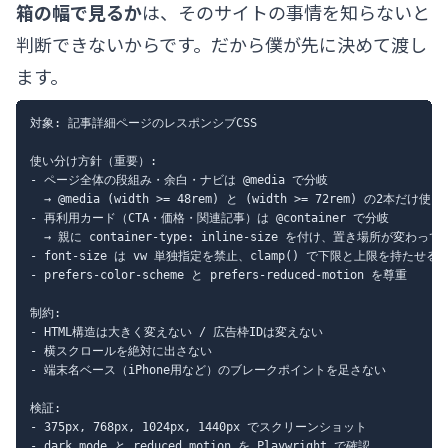
箱の幅で見るか
は、そのサイトの事情を知らないと
判断できないからです。だから僕が先に決めて渡し
ます。
対象: 記事詳細ページのレスポンシブCSS

使い分け方針（重要）:

- ページ全体の段組み・余白・ナビは @media で分岐

  → @media (width >= 48rem) と (width >= 72rem) の2本だけ使う

- 再利用カード（CTA・価格・関連記事）は @container で分岐

  → 親に container-type: inline-size を付け、置き場所が変わ
- font-size は vw 単独指定を禁止、clamp() で下限と上限を持たせる

- prefers-color-scheme と prefers-reduced-motion を尊重

制約:

- HTML構造は大きく変えない / 広告枠IDは変えない

- 横スクロールを絶対に出さない

- 端末名ベース（iPhone用など）のブレークポイントを足さない

検証:

- 375px, 768px, 1024px, 1440px でスクリーンショット

- dark mode と reduced motion を Playwright で確認
