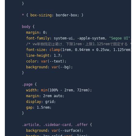
}
*
{
box-sizing
:
 border-box
;
}
body
{
margin
:
 0
;
font-family
:
 system-ui
,
 -apple-system
,
"Segoe UI"
,
 
/* vw単独指定は避け、下限1rem・上限1.125remで固定する */
font-size
:
clamp
(
1rem
,
 0.94rem + 0.25vw
,
 1.125rem
)
;
line-height
:
 1.7
;
color
:
var
(
--text
)
;
background
:
var
(
--bg
)
;
}
.page
{
width
:
min
(
100% - 2rem
,
 72rem
)
;
margin
:
 2rem auto
;
display
:
 grid
;
gap
:
 1.5rem
;
}
.article, .sidebar-card, .offer
{
background
:
var
(
--surface
)
;