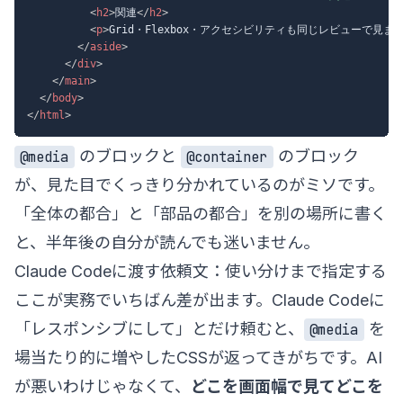
<
h2
>
関連
</
h2
>
<
p
>
Grid・Flexbox・アクセシビリティも同じレビューで見ま
</
aside
>
</
div
>
</
main
>
</
body
>
</
html
>
のブロックと
のブロック
@media
@container
が、見た目でくっきり分かれているのがミソです。
「全体の都合」と「部品の都合」を別の場所に書く
と、半年後の自分が読んでも迷いません。
Claude Codeに渡す依頼文：使い分けまで指定する
ここが実務でいちばん差が出ます。Claude Codeに
「レスポンシブにして」とだけ頼むと、
を
@media
場当たり的に増やしたCSSが返ってきがちです。AI
が悪いわけじゃなくて、
どこを画面幅で見てどこを