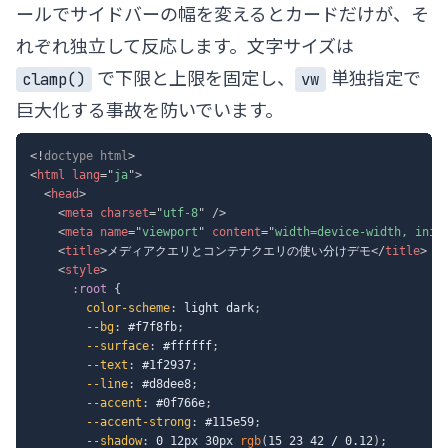
ールでサイドバーの幅を変えるとカードだけが、そ
れぞれ独立して反応します。文字サイズは
で下限と上限を固定し、
単独指定で
clamp()
vw
巨大化する事故を防いでいます。
<!
doctype
html
>
<
html
lang
=
"
ja
"
>
<
head
>
<
meta
charset
=
"
utf-8
"
/>
<
meta
name
=
"
viewport
"
content
=
"
width=device-width, init
<
title
>
メディアクエリとコンテナクエリの使い分けデモ
</
title
>
<
style
>
:root
{
color-scheme
:
 light dark
;
--bg
:
 #f7f8fb
;
--surface
:
 #ffffff
;
--text
:
 #1f2937
;
--line
:
 #d8dee8
;
--accent
:
 #0f766e
;
--accent-strong
:
 #115e59
;
--shadow
:
 0 12px 30px 
rgb
(
15 23 42 / 0.12
)
;