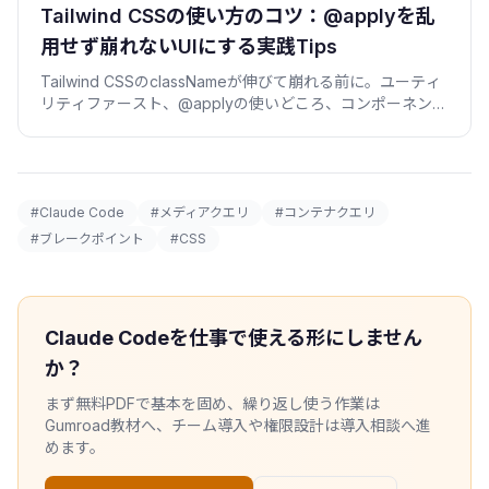
Tailwind CSSの使い方のコツ：@applyを乱
用せず崩れないUIにする実践Tips
Tailwind CSSのclassNameが伸びて崩れる前に。ユーティ
リティファースト、@applyの使いどころ、コンポーネント
抽出、v4の変更点を実例で。
#Claude Code
#メディアクエリ
#コンテナクエリ
#ブレークポイント
#CSS
Claude Codeを仕事で使える形にしません
か？
まず無料PDFで基本を固め、繰り返し使う作業は
Gumroad教材へ、チーム導入や権限設計は導入相談へ進
めます。