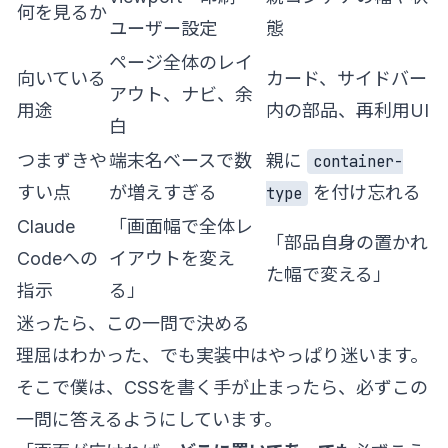
何を見るか
ユーザー設定
態
ページ全体のレイ
向いている
カード、サイドバー
アウト、ナビ、余
用途
内の部品、再利用UI
白
つまずきや
端末名ベースで数
親に
container-
すい点
が増えすぎる
を付け忘れる
type
Claude
「画面幅で全体レ
「部品自身の置かれ
Codeへの
イアウトを変え
た幅で変える」
指示
る」
迷ったら、この一問で決める
理屈はわかった、でも実装中はやっぱり迷います。
そこで僕は、CSSを書く手が止まったら、必ずこの
一問に答えるようにしています。