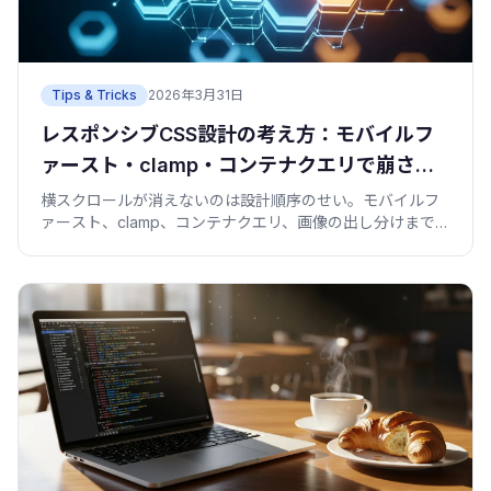
Tips & Tricks
2026年3月31日
レスポンシブCSS設計の考え方：モバイルフ
ァースト・clamp・コンテナクエリで崩さな
い
横スクロールが消えないのは設計順序のせい。モバイルフ
ァースト、clamp、コンテナクエリ、画像の出し分けまで、
崩れないレスポンシブCSSの考え方を実例で。