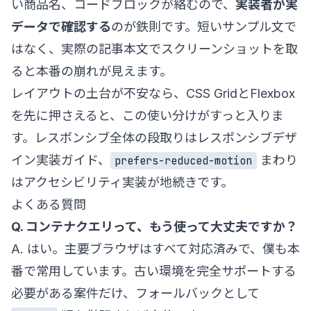
い商品名、コードブロックが絡むので、
実装者が実
データで確認する
のが鉄則です。短いサンプル文で
はなく、実際の記事本文でスクリーンショットを取
ると本番の崩れが見えます。
レイアウトの土台が不安なら、
CSS Grid
と
Flexbox
を先に押さえると、この使い分けがすっと入りま
す。レスポンシブ全体の段取りは
レスポンシブデザ
イン実装ガイド
、
まわり
prefers-reduced-motion
は
アクセシビリティ実装
が地続きです。
よくある質問
Q. コンテナクエリって、もう使って大丈夫ですか？
A. はい。主要ブラウザはすべて対応済みで、僕も本
番で常用しています。古い環境を完全サポートする
必要がある案件だけ、フォールバックとして