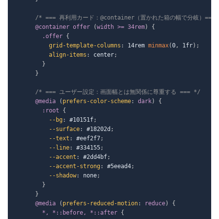
/* === 再利用カード：@container（置かれた箱の幅で分岐）=== 
@container
 offer 
(
width >= 34rem
)
{
.offer
{
grid-template-columns
:
 14rem 
minmax
(
0
,
 1fr
)
;
align-items
:
 center
;
}
}
/* === ユーザー設定：画面幅とは無関係に尊重する === */
@media
(
prefers-color-scheme
:
 dark
)
{
:root
{
--bg
:
 #10151f
;
--surface
:
 #18202d
;
--text
:
 #eef2f7
;
--line
:
 #334155
;
--accent
:
 #2dd4bf
;
--accent-strong
:
 #5eead4
;
--shadow
:
 none
;
}
}
@media
(
prefers-reduced-motion
:
 reduce
)
{
*, *::before, *::after
{