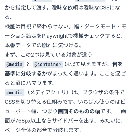
か
を指定して渡す。曖昧な依頼は曖昧なCSSにな
る。
検証は目視で終わらせない。幅・ダークモード・モ
ーション設定をPlaywrightで機械チェックすると、
本番データでの崩れに気づける。
まず、この2つは見ている対象が違う
と
は似て見えますが、
何を
@media
@container
基準に分岐するか
がまったく違います。ここを混ぜ
ると沼にハマります。
（メディアクエリ）は、ブラウザの条件で
@media
CSSを切り替える仕組みです。いちばん使うのはビ
ューポート幅、つまり
画面そのものの幅
です。「画
面が768px以上ならサイドバーを出す」みたいに、
ページ全体の都合で分岐します。