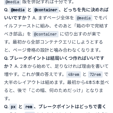
版を併記すれば十分です。
@media
Q.
と
、どっちを先に決めれば
@media
@container
いいですか？
A. まずページ全体を
でモバ
@media
イルファーストに組み、そのあと「箱の中で完結す
べき部品」を
に切り出すのが楽で
@container
す。最初から全部コンテナクエリにしようとする
と、ページ骨格の設計と噛み合わなくなります。
Q. ブレークポイントは結局いくつ作ればいいです
か？
A. 2本から始めて、足りなければ理由を書いて
増やす。これが僕の答えです。
と
で
48rem
72rem
大半のレイアウトは組めます。最初から4本5本並べ
ると、後で「この幅、何のためだっけ」となりま
す。
Q.
と
、ブレークポイントはどっちで書く
px
rem