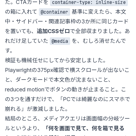
た。CTAカードを
container-type: inline-size
の箱に入れて
基準に変えたら、本文
@container
中・サイドバー・関連記事枠の3か所に同じカード
を置いても、
追加CSSゼロ
で全部収まりました。あ
れだけ足していた
を、むしろ消せたんで
@media
す。
検証も機械任せにしてから安定しました。
Playwrightの375px確認で横スクロールが出ないこ
と、ダークモードで本文色が沈まないこと、
reduced motionでボタンの動きが止まること。こ
の3つを通すだけで、「PCでは綺麗なのにスマホで
崩れる」が激減しました。
結局のところ、メディアクエリは画面幅の分岐ツー
ルというより、
「何を画面で見て、何を箱で見る