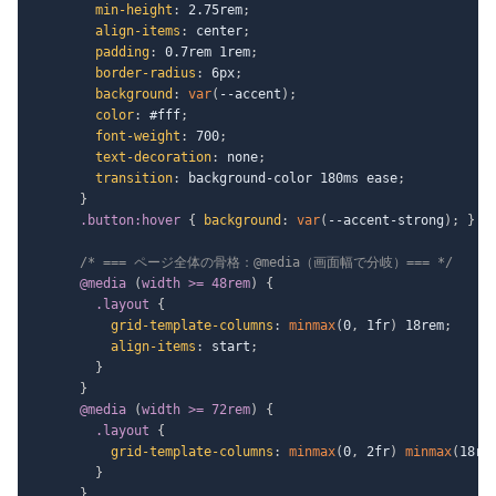
min-height
:
 2.75rem
;
align-items
:
 center
;
padding
:
 0.7rem 1rem
;
border-radius
:
 6px
;
background
:
var
(
--accent
)
;
color
:
 #fff
;
font-weight
:
 700
;
text-decoration
:
 none
;
transition
:
 background-color 180ms ease
;
}
.button:hover
{
background
:
var
(
--accent-strong
)
;
}
/* === ページ全体の骨格：@media（画面幅で分岐）=== */
@media
(
width >= 48rem
)
{
.layout
{
grid-template-columns
:
minmax
(
0
,
 1fr
)
 18rem
;
align-items
:
 start
;
}
}
@media
(
width >= 72rem
)
{
.layout
{
grid-template-columns
:
minmax
(
0
,
 2fr
)
minmax
(
18re
}
}