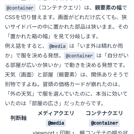
（コンテナクエリ）は、
親要素の幅
で
@container
CSSを切り替えます。画面がどれだけ広くても、狭
いサイドバーの中に置かれた部品は狭いまま。その
「置かれた箱の幅」を見て分岐します。
例え話をすると、
は「いま外は晴れか雨
@media
か」で服を決める発想。
は「自分がい
@container
る部屋が広いか狭いか」で動きを決める発想です。
天気（画面）と部屋（親要素）は、関係ありそうで
別物ですよね。冒頭の価格カードが崩れたのは、
「外の天気」で服を選んでいたのに、本当に効いて
いたのは「部屋の広さ」だったからです。
メディアクエリ
コンテナクエリ
判断軸
@media
@container
viewport・印刷・
親コンテナの幅や状