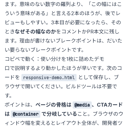
ます。意味のない数字の羅列より、「この幅にはこ
ういう意味がある」と言える2本のほうが、後でレ
ビューもしやすい。3本目が必要になったら、その
とき
なぜその幅なのか
をコメントかPR本文に残し
ます。理由が書けないブレークポイントは、だいた
い要らないブレークポイントです。
コピペで動く：使い分けを1枚に詰めたデモ
口で説明するより動かしたほうが早いです。次のコ
ードを
として保存し、ブ
responsive-demo.html
ラウザで開いてください。ビルドツールは不要で
す。
ポイントは、
ページの骨格は
、CTAカード
@media
は
で分岐している
こと。ブラウザのウ
@container
ィンドウ幅を変えるとレイアウト全体が、開発者ツ