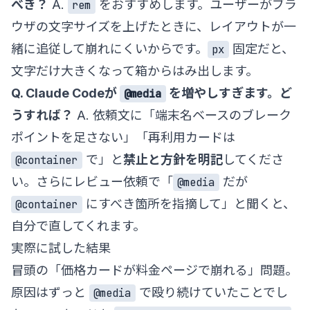
べき？
A.
をおすすめします。ユーザーがブラ
rem
ウザの文字サイズを上げたときに、レイアウトが一
緒に追従して崩れにくいからです。
固定だと、
px
文字だけ大きくなって箱からはみ出します。
Q. Claude Codeが
を増やしすぎます。ど
@media
うすれば？
A. 依頼文に「端末名ベースのブレーク
ポイントを足さない」「再利用カードは
で」と
禁止と方針を明記
してくださ
@container
い。さらにレビュー依頼で「
だが
@media
にすべき箇所を指摘して」と聞くと、
@container
自分で直してくれます。
実際に試した結果
冒頭の「価格カードが料金ページで崩れる」問題。
原因はずっと
で殴り続けていたことでし
@media