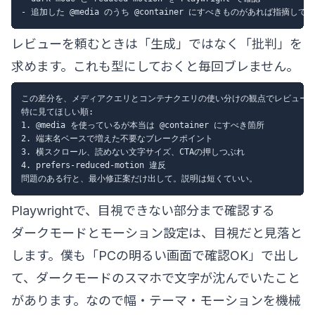
レビューを頼むときは「生成」ではなく「批判」を
求めます。これも型にしておくと毎回ブレません。
この差分を、メディアクエリとコンテナクエリの使い分けの観点でレビューし
特に見てほしい順:

1. @media を使っているが本当は @container にすべき箇所

2. 端末名ベースで増えた不要なブレークポイント

3. 横スクロール、読めない文字サイズ、CTAの押しつぶれ

4. prefers-reduced-motion 違反

Playwrightで、目視できない部分まで確認する
ダークモードとモーション設定は、目視だと見落と
します。僕も「PCの明るい画面で確認OK」で出し
て、ダークモードのスマホで文字が沈んでいたこと
があります。なので幅・テーマ・モーションを機械