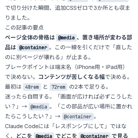
で切り分けた瞬間、追加CSSゼロで3か所とも収ま
りました。
この記事の要点
ページ全体の骨格は
、置き場所が変わる部
@media
品は
。この一線を引くだけで「直した
@container
のに別ページが壊れる」が止まる。
ブレークポイントは端末名（iPhone用・iPad用）
で決めない。
コンテンツが苦しくなる幅
で決める。
最初は
と
の2本で足りる。
48rem
72rem
迷ったら自問する。「画面が広ければ必ずこうした
い？」→
。「この部品が広い場所に置かれ
@media
たらこうしたい？」→
。
@container
Claude Codeには「レスポンシブにして」ではな
く、
どこを
でどこを
で見る
@media
@container