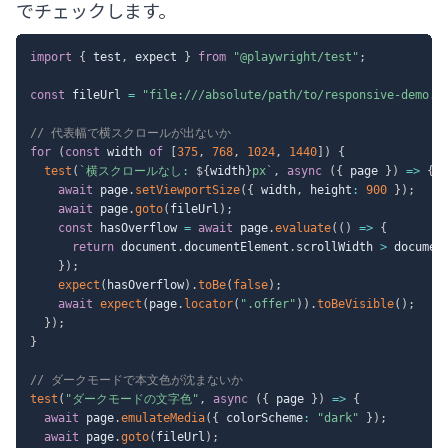
でチェックします。
import
{
 test
,
 expect 
}
from
"@playwright/test"
;
const
 fileUrl 
=
"file:///absolute/path/to/responsive-demo.h
// 代表幅で横スクロールが出ないか
for
(
const
 width 
of
[
375
,
768
,
1024
,
1440
]
)
{
test
(
`
横スクロールなし: 
${
width
}
px
`
,
async
(
{
 page 
}
)
=>
{
await
 page
.
setViewportSize
(
{
 width
,
 height
:
900
}
)
;
await
 page
.
goto
(
fileUrl
)
;
const
 hasOverflow 
=
await
 page
.
evaluate
(
(
)
=>
{
return
 document
.
documentElement
.
scrollWidth 
>
 documen
}
)
;
expect
(
hasOverflow
)
.
toBe
(
false
)
;
await
expect
(
page
.
locator
(
".offer"
)
)
.
toBeVisible
(
)
;
}
)
;
}
// ダークモードで本文色が沈まないか
test
(
"ダークモードの文字色"
,
async
(
{
 page 
}
)
=>
{
await
 page
.
emulateMedia
(
{
 colorScheme
:
"dark"
}
)
;
await
 page
.
goto
(
fileUrl
)
;