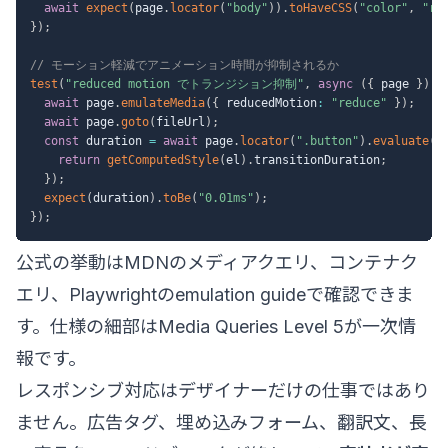
await
expect
(
page
.
locator
(
"body"
)
)
.
toHaveCSS
(
"color"
,
"rg
}
)
;
// モーション軽減でアニメーション時間が抑制されるか
test
(
"reduced motion でトランジション抑制"
,
async
(
{
 page 
}
)
=
await
 page
.
emulateMedia
(
{
 reducedMotion
:
"reduce"
}
)
;
await
 page
.
goto
(
fileUrl
)
;
const
 duration 
=
await
 page
.
locator
(
".button"
)
.
evaluate
(
(
return
getComputedStyle
(
el
)
.
transitionDuration
;
}
)
;
expect
(
duration
)
.
toBe
(
"0.01ms"
)
;
}
)
;
公式の挙動はMDNの
メディアクエリ
、
コンテナク
エリ
、Playwrightの
emulation guide
で確認できま
す。仕様の細部は
Media Queries Level 5
が一次情
報です。
レスポンシブ対応はデザイナーだけの仕事ではあり
ません。広告タグ、埋め込みフォーム、翻訳文、長