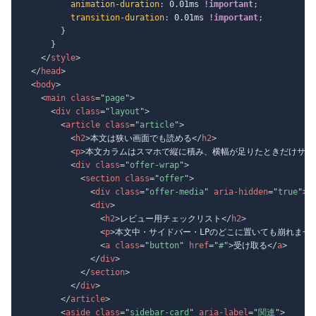
animation-duration
:
 0.01ms 
!important
;
transition-duration
:
 0.01ms 
!important
;
}
}
</
style
>
</
head
>
<
body
>
<
main
class
=
"
page
"
>
<
div
class
=
"
layout
"
>
<
article
class
=
"
article
"
>
<
h2
>
本文は狭い画面でも読める
</
h2
>
<
p
>
本文カラムはスマホで縦に積み、横幅が足りたときだけサイ
<
div
class
=
"
offer-wrap
"
>
<
section
class
=
"
offer
"
>
<
div
class
=
"
offer-media
"
aria-hidden
=
"
true
"
>
<
<
div
>
<
h2
>
レビュー用チェックリスト
</
h2
>
<
p
>
本文中・サイドバー・LPのどこに置いても崩れませ
<
a
class
=
"
button
"
href
=
"
#
"
>
受け取る
</
a
>
</
div
>
</
section
>
</
div
>
</
article
>
<
aside
class
=
"
sidebar-card
"
aria-label
=
"
関連
"
>