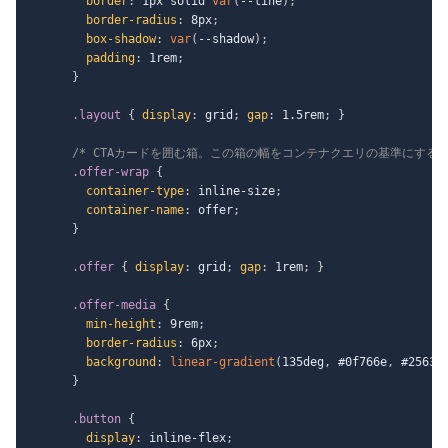
border
:
 1px solid 
var
(
--line
)
;
border-radius
:
 8px
;
box-shadow
:
var
(
--shadow
)
;
padding
:
 1rem
;
}
.layout
{
display
:
 grid
;
gap
:
 1.5rem
;
}
/* CTAカードを囲む箱。この箱の幅をコンテナクエリの基準にする 
.offer-wrap
{
container-type
:
 inline-size
;
container-name
:
 offer
;
}
.offer
{
display
:
 grid
;
gap
:
 1rem
;
}
.offer-media
{
min-height
:
 9rem
;
border-radius
:
 6px
;
background
:
linear-gradient
(
135deg
,
 #0f766e
,
 #2563e
}
.button
{
display
:
 inline-flex
;