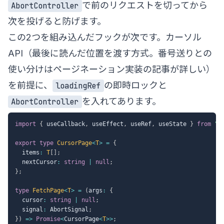
で前のリクエストを切ってから
AbortController
次を投げると防げます。
この2つを組み込んだフックが次です。カーソル
API（最後に読んだ位置を渡す方式。番号送りとの
使い分けは
ページネーション実装の記事
が詳しい）
を前提に、
の即時ロックと
loadingRef
を入れてあります。
AbortController
import
{
 useCallback
,
 useEffect
,
 useRef
,
 useState 
}
from
"r
export
type
CursorPage
<
T
>
=
{
  items
:
T
[
]
;
  nextCursor
:
string
|
null
;
}
;
type
FetchPage
<
T
>
=
(
args
:
{
  cursor
:
string
|
null
;
  signal
:
 AbortSignal
;
}
)
=>
Promise
<
CursorPage
<
T
>>
;