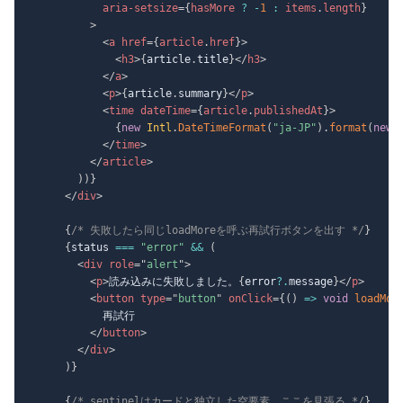
aria-setsize
=
{
hasMore 
?
-
1
:
 items
.
length
}
>
<
a
href
=
{
article
.
href
}
>
<
h3
>
{
article
.
title
}
</
h3
>
</
a
>
<
p
>
{
article
.
summary
}
</
p
>
<
time
dateTime
=
{
article
.
publishedAt
}
>
{
new
Intl
.
DateTimeFormat
(
"ja-JP"
)
.
format
(
new
</
time
>
</
article
>
)
)
}
</
div
>
{
/* 失敗したら同じloadMoreを呼ぶ再試行ボタンを出す */
}
{
status 
===
"error"
&&
(
<
div
role
=
"
alert
"
>
<
p
>
読み込みに失敗しました。
{
error
?.
message
}
</
p
>
<
button
type
=
"
button
"
onClick
=
{
(
)
=>
void
loadMor
            再試行

</
button
>
</
div
>
)
}
{
/* sentinelはカードと独立した空要素。ここを見張る */
}