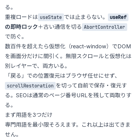
る。
重複ロードは
では止まらない。
useState
useRef
の即時ロック
＋古い通信を切る
AbortController
で防ぐ。
数百件を超えたら仮想化（react-window）でDOM
を画面分だけに間引く。無限スクロールと仮想化は
別レイヤーで、両方いる。
「戻る」での位置復元はブラウザ任せにせず、
を切って自前で保存・復元す
scrollRestoration
る。SEOは通常のページ番号URLを残して両取りす
る。
まず用語を3つだけ
専門用語を最小限そろえます。これ以上は出てきま
せん。