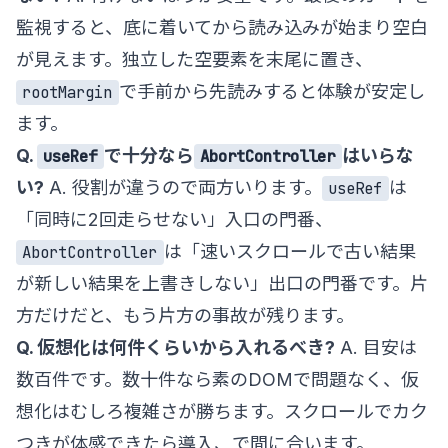
監視すると、底に着いてから読み込みが始まり空白
が見えます。独立した空要素を末尾に置き、
で手前から先読みすると体験が安定し
rootMargin
ます。
Q.
で十分なら
はいらな
useRef
AbortController
い?
A. 役割が違うので両方いります。
は
useRef
「同時に2回走らせない」入口の門番、
は「速いスクロールで古い結果
AbortController
が新しい結果を上書きしない」出口の門番です。片
方だけだと、もう片方の事故が残ります。
Q. 仮想化は何件くらいから入れるべき?
A. 目安は
数百件です。数十件なら素のDOMで問題なく、仮
想化はむしろ複雑さが勝ちます。スクロールでカク
つきが体感できたら導入、で間に合います。