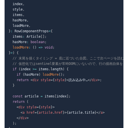
  index
,
  style
,
  items
,
  hasMore
,
  loadMore
,
}
:
 RowComponentProps
<
{
  items
:
 Article
[
]
;
  hasMore
:
boolean
;
loadMore
:
(
)
=>
void
;
}
>
)
{
// 末尾を描くタイミング = 底に近づいた合図。ここで次ページを読む
// 仮想化ではsentinel要素が常時DOMにいないので、行の描画自体を
if
(
index 
>=
 items
.
length
)
{
if
(
hasMore
)
loadMore
(
)
;
return
<
div
style
=
{
style
}
>
読み込み中…
</
div
>
;
}
const
 article 
=
 items
[
index
]
;
return
(
<
div
style
=
{
style
}
>
<
a
href
=
{
article
.
href
}
>
{
article
.
title
}
</
a
>
</
div
>
)
;