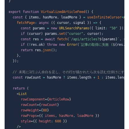
}
export
function
VirtualizedArticleFeed
(
)
{
const
{
 items
,
 hasMore
,
 loadMore 
}
=
useInfiniteCursor
<
Ar
fetchPage
:
async
(
{
 cursor
,
 signal 
}
)
=>
{
const
 params 
=
new
URLSearchParams
(
{
 limit
:
"50"
}
)
;
if
(
cursor
)
 params
.
set
(
"cursor"
,
 cursor
)
;
const
 res 
=
await
fetch
(
`
/api/articles?
${
params
}
`
,
{
 
if
(
!
res
.
ok
)
throw
new
Error
(
`
記事の取得に失敗 (
${
res
.
st
return
 res
.
json
(
)
;
}
,
}
)
;
// 末尾に1行ぶん余白を足し、その行が描かれたら次を読む仕掛けにする
const
 rowCount 
=
 hasMore 
?
 items
.
length 
+
1
:
 items
.
lengt
return
(
<
List
rowComponent
=
{
ArticleRow
}
rowCount
=
{
rowCount
}
rowHeight
=
{
88
}
rowProps
=
{
{
 items
,
 hasMore
,
 loadMore 
}
}
style
=
{
{
 height
:
600
}
}
/>