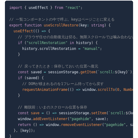
import
{
 useEffect 
}
from
"react"
;
// 一覧コンポーネントの中で呼ぶ。keyはページごとに変える
export
function
useScrollRestore
(
key
:
string
)
{
useEffect
(
(
)
=>
{
// ブラウザ任せの自動復元は切る。無限スクロールでは噛み合わない
if
(
"scrollRestoration"
in
 history
)
{
      history
.
scrollRestoration 
=
"manual"
;
}
// 戻ってきたとき：保存しておいた位置へ復元
const
 saved 
=
 sessionStorage
.
getItem
(
`
scroll:
${
key
}
`
)
;
if
(
saved
)
{
// DOMが積まれるのを1フレーム待ってから戻す
requestAnimationFrame
(
(
)
=>
 window
.
scrollTo
(
0
,
Number
}
// 離脱前：いまのスクロール位置を保存
const
save
=
(
)
=>
 sessionStorage
.
setItem
(
`
scroll:
${
key
    window
.
addEventListener
(
"pagehide"
,
 save
)
;
return
(
)
=>
 window
.
removeEventListener
(
"pagehide"
,
 sav
}
,
[
key
]
)
;
}