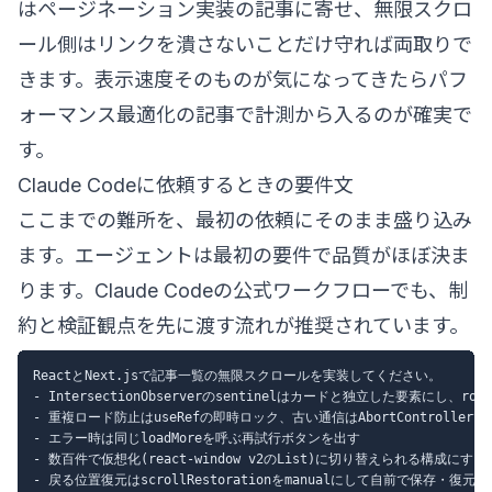
は
ページネーション実装の記事
に寄せ、無限スクロ
ール側はリンクを潰さないことだけ守れば両取りで
きます。表示速度そのものが気になってきたら
パフ
ォーマンス最適化の記事
で計測から入るのが確実で
す。
Claude Codeに依頼するときの要件文
ここまでの難所を、最初の依頼にそのまま盛り込み
ます。エージェントは最初の要件で品質がほぼ決ま
ります。
Claude Codeの公式ワークフロー
でも、制
約と検証観点を先に渡す流れが推奨されています。
ReactとNext.jsで記事一覧の無限スクロールを実装してください。

- IntersectionObserverのsentinelはカードと独立した要素にし、root
- 重複ロード防止はuseRefの即時ロック、古い通信はAbortControllerで
- エラー時は同じloadMoreを呼ぶ再試行ボタンを出す

- 数百件で仮想化(react-window v2のList)に切り替えられる構成にする

- 戻る位置復元はscrollRestorationをmanualにして自前で保存・復元
