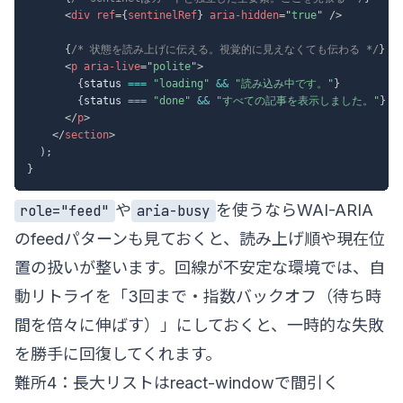
<
div
ref
=
{
sentinelRef
}
aria-hidden
=
"
true
"
/>
{
/* 状態を読み上げに伝える。視覚的に見えなくても伝わる */
}
<
p
aria-live
=
"
polite
"
>
{
status 
===
"loading"
&&
"読み込み中です。"
}
{
status 
===
"done"
&&
"すべての記事を表示しました。"
}
</
p
>
</
section
>
)
;
}
や
を使うなら
WAI-ARIA
role="feed"
aria-busy
のfeedパターン
も見ておくと、読み上げ順や現在位
置の扱いが整います。回線が不安定な環境では、自
動リトライを「3回まで・指数バックオフ（待ち時
間を倍々に伸ばす）」にしておくと、一時的な失敗
を勝手に回復してくれます。
難所4：長大リストはreact-windowで間引く