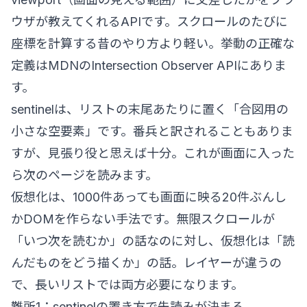
ウザが教えてくれるAPIです。スクロールのたびに
座標を計算する昔のやり方より軽い。挙動の正確な
定義は
MDNのIntersection Observer API
にありま
す。
sentinelは、リストの末尾あたりに置く「合図用の
小さな空要素」です。番兵と訳されることもありま
すが、見張り役と思えば十分。これが画面に入った
ら次のページを読みます。
仮想化は、1000件あっても画面に映る20件ぶんし
かDOMを作らない手法です。無限スクロールが
「いつ次を読むか」の話なのに対し、仮想化は「読
んだものをどう描くか」の話。レイヤーが違うの
で、長いリストでは両方必要になります。
難所1：sentinelの置き方で先読みが決まる