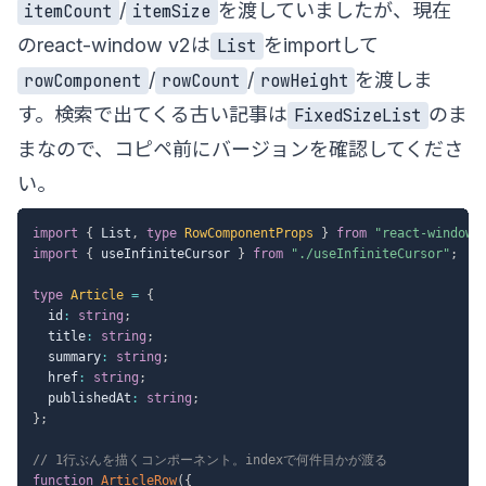
/
を渡していましたが、現在
itemCount
itemSize
の
react-window v2
は
をimportして
List
/
/
を渡しま
rowComponent
rowCount
rowHeight
す。検索で出てくる古い記事は
のま
FixedSizeList
まなので、コピペ前にバージョンを確認してくださ
い。
import
{
 List
,
type
RowComponentProps
}
from
"react-window"
import
{
 useInfiniteCursor 
}
from
"./useInfiniteCursor"
;
type
Article
=
{
  id
:
string
;
  title
:
string
;
  summary
:
string
;
  href
:
string
;
  publishedAt
:
string
;
}
;
// 1行ぶんを描くコンポーネント。indexで何件目かが渡る
function
ArticleRow
(
{