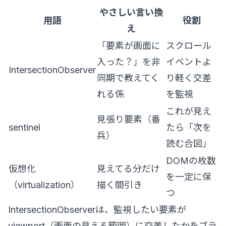
やさしい言い換
用語
役割
え
「要素が画面に
スクロール
入った？」を非
イベントよ
IntersectionObserver
同期で教えてく
り軽く交差
れる係
を監視
これが見え
見張り要素（番
sentinel
たら「次を
兵）
読む合図」
DOMの枚数
仮想化
見えてる分だけ
を一定に保
（virtualization）
描く間引き
つ
IntersectionObserverは、監視したい要素が
viewport（画面の見える範囲）に交差したかをブラ