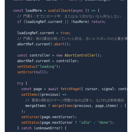
const
 loadMore 
=
useCallback
(
async
(
)
=>
{
// 門番1：すでにロード中、またはもう次がないなら何もしない
if
(
loadingRef
.
current 
||
!
hasMore
)
return
;
    loadingRef
.
current 
=
true
;
// 門番2：前の通信が残っていたら切る。古いレスポンスの上書き事故
    abortRef
.
current
?.
abort
(
)
;
const
 controller 
=
new
AbortController
(
)
;
    abortRef
.
current 
=
 controller
;
setStatus
(
"loading"
)
;
setError
(
null
)
;
try
{
const
 page 
=
await
fetchPage
(
{
 cursor
,
 signal
:
 contro
setItems
(
(
previous
)
=>
// 重複id除去のマージ関数があれば使う。なければ単純連結
        mergeItems 
?
mergeItems
(
previous
,
 page
.
items
)
:
[
..
)
;
setCursor
(
page
.
nextCursor
)
;
setStatus
(
page
.
nextCursor 
?
"idle"
:
"done"
)
;
}
catch
(
unknownError
)
{