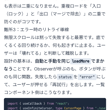
も表示は二重になりません。重複ロードを「入口
（ロック）」と「出口（マージで除去）」の二重で
防ぐのがコツです。
難所3：エラー時のリトライ導線
無限スクロールは黙って失敗すると最悪です。底で
くるくる回り続けるか、何も起きずに止まる。ユー
ザーは「壊れてる」と判断して離脱します。
設計の基本は、
自動と手動を同じ
でまか
loadMore
なう
ことです。Observerが呼ぶのも、ボタンが呼ぶ
のも同じ関数。失敗したら
を
にし
status
"error"
て、ユーザーが押せる「再試行」を出します。一覧
コンポーネント側はこうなります。
import
{
 useCallback 
}
from
"react"
;
import
{
 useInfiniteCursor
,
type
CursorPage
}
from
"./useIn