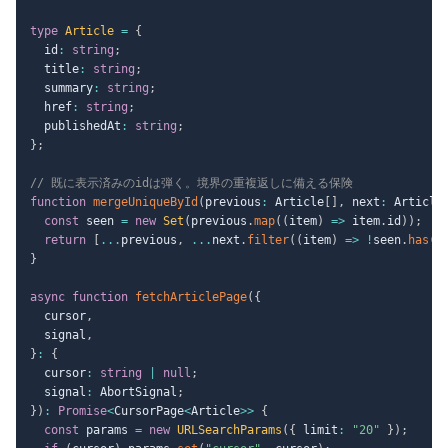
type
Article
=
{
  id
:
string
;
  title
:
string
;
  summary
:
string
;
  href
:
string
;
  publishedAt
:
string
;
}
;
// 既に表示済みのidは弾く。境界の重複返しに備える保険
function
mergeUniqueById
(
previous
:
 Article
[
]
,
 next
:
 Article
const
 seen 
=
new
Set
(
previous
.
map
(
(
item
)
=>
 item
.
id
)
)
;
return
[
...
previous
,
...
next
.
filter
(
(
item
)
=>
!
seen
.
has
(
i
}
async
function
fetchArticlePage
(
{
  cursor
,
  signal
,
}
:
{
  cursor
:
string
|
null
;
  signal
:
 AbortSignal
;
}
)
:
Promise
<
CursorPage
<
Article
>>
{
const
 params 
=
new
URLSearchParams
(
{
 limit
:
"20"
}
)
;