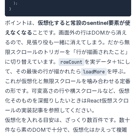
)
;
}
ポイントは、
仮想化すると常設のsentinel要素が使
えなくなる
ことです。画面外の行はDOMから消え
るので、見張り役も一緒に消えてしまう。だから無
限スクロールのトリガーを「行が描画されたこと」
に切り替えています。
を実データ＋1にし
rowCount
て、その最後の行が描かれたら
を呼ぶ。
loadMore
これが仮想化と無限スクロールを噛み合わせる定番
の形です。可変高さの行や横スクロールなど、仮想
化そのものを深掘りしたいときは
React仮想スクロ
ールの実装記事
を参照してください。
仮想化を入れる目安は、ざっくり数百件です。数十
件なら素のDOMで十分で、仮想化はかえって複雑