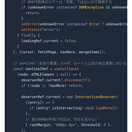
// abort由来のエラーは「失敗」ではないので無視する
if
(
unknownError 
instanceof
DOMException
&&
 unknownEr
return
;
}
setError
(
unknownError 
instanceof
Error
?
 unknownError
setStatus
(
"error"
)
;
}
finally
{
      loadingRef
.
current 
=
false
;
}
}
,
[
cursor
,
 fetchPage
,
 hasMore
,
 mergeItems
]
)
;
// sentinel（見張り要素）のref。カードとは別の独立要素に付ける
const
 sentinelRef 
=
useCallback
(
(
node
:
 HTMLElement 
|
null
)
=>
{
      observerRef
.
current
?.
disconnect
(
)
;
if
(
!
node 
||
!
hasMore
)
return
;
      observerRef
.
current 
=
new
IntersectionObserver
(
(
[
entry
]
)
=>
{
if
(
entry
?.
isIntersecting
)
void
loadMore
(
)
;
}
,
// 底の600px手前で先読み。空白を見せない
{
 rootMargin
:
"600px 0px"
,
 threshold
:
0
}
,
)
;