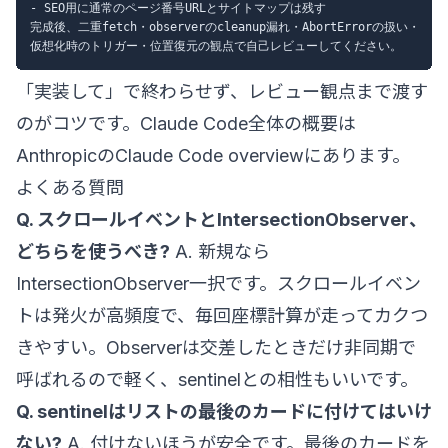
- SEO用に通常のページ番号URLとサイトマップは残す

完成後、二重fetch・observerのcleanup漏れ・AbortErrorの扱い・

「実装して」で終わらせず、レビュー観点まで渡す
のがコツです。Claude Code全体の概要は
AnthropicのClaude Code overview
にあります。
よくある質問
Q. スクロールイベントとIntersectionObserver、
どちらを使うべき?
A. 新規なら
IntersectionObserver一択です。スクロールイベン
トは発火が高頻度で、毎回座標計算が走ってカクつ
きやすい。Observerは交差したときだけ非同期で
呼ばれるので軽く、sentinelとの相性もいいです。
Q. sentinelはリストの最後のカードに付けてはいけ
ない?
A. 付けないほうが安全です。最後のカードを