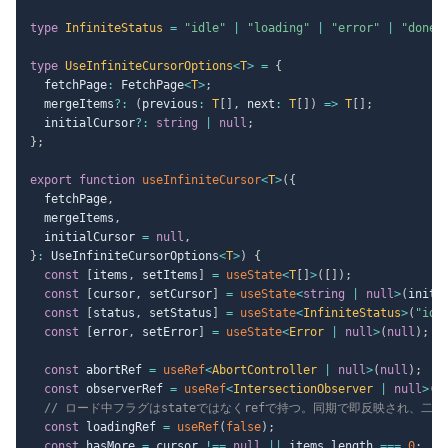
type
InfiniteStatus
=
"idle"
|
"loading"
|
"error"
|
"done"
type
UseInfiniteCursorOptions
<
T
>
=
{
  fetchPage
:
 FetchPage
<
T
>
;
  mergeItems
?
:
(
previous
:
T
[
]
,
 next
:
T
[
]
)
=>
T
[
]
;
  initialCursor
?
:
string
|
null
;
}
;
export
function
useInfiniteCursor
<
T
>
(
{
  fetchPage
,
  mergeItems
,
  initialCursor 
=
null
,
}
:
 UseInfiniteCursorOptions
<
T
>
)
{
const
[
items
,
 setItems
]
=
useState
<
T
[
]
>
(
[
]
)
;
const
[
cursor
,
 setCursor
]
=
useState
<
string
|
null
>
(
initi
const
[
status
,
 setStatus
]
=
useState
<
InfiniteStatus
>
(
"idl
const
[
error
,
 setError
]
=
useState
<
Error 
|
null
>
(
null
)
;
const
 abortRef 
=
useRef
<
AbortController 
|
null
>
(
null
)
;
const
 observerRef 
=
useRef
<
IntersectionObserver 
|
null
>
(
n
// ロード中フラグはstateではなくrefで持つ。同期で即反映され、二
const
 loadingRef 
=
useRef
(
false
)
;
const
 hasMore 
=
 cursor 
!==
null
||
 items
.
length 
===
0
;