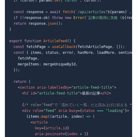
if
(
cursor
)
 params
.
set
(
"cursor"
,
 cursor
)
;
const
 response 
=
await
fetch
(
`
/api/articles?
${
params
}
`
,
{
if
(
!
response
.
ok
)
throw
new
Error
(
`
記事の取得に失敗 (
${
respo
return
 response
.
json
(
)
;
}
export
function
ArticleFeed
(
)
{
const
 fetchPage 
=
useCallback
(
fetchArticlePage
,
[
]
)
;
const
{
 items
,
 status
,
 error
,
 hasMore
,
 loadMore
,
 sentinel
    fetchPage
,
    mergeItems
:
 mergeUniqueById
,
}
)
;
return
(
<
section
aria-labelledby
=
"
article-feed-title
"
>
<
h2
id
=
"
article-feed-title
"
>
最新の記事
</
h2
>
{
/* role="feed"で「流れていく一覧」だと読み上げに伝える */
}
<
div
role
=
"
feed
"
aria-busy
=
{
status 
===
"loading"
}
>
{
items
.
map
(
(
article
,
 index
)
=>
(
<
article
key
=
{
article
.
id
}
aria-posinset
=
{
index 
+
1
}