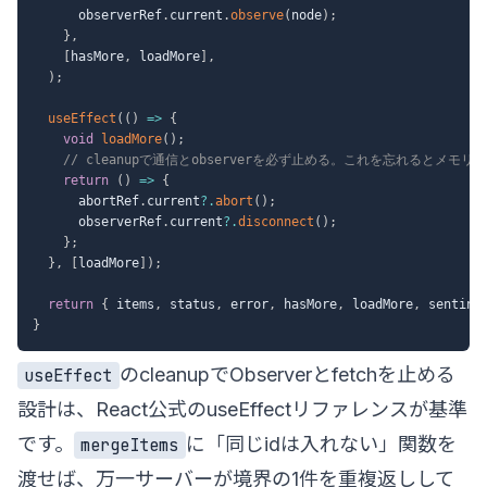
      observerRef
.
current
.
observe
(
node
)
;
}
,
[
hasMore
,
 loadMore
]
,
)
;
useEffect
(
(
)
=>
{
void
loadMore
(
)
;
// cleanupで通信とobserverを必ず止める。これを忘れるとメ
return
(
)
=>
{
      abortRef
.
current
?.
abort
(
)
;
      observerRef
.
current
?.
disconnect
(
)
;
}
;
}
,
[
loadMore
]
)
;
return
{
 items
,
 status
,
 error
,
 hasMore
,
 loadMore
,
 sentine
}
のcleanupでObserverとfetchを止める
useEffect
設計は、
React公式のuseEffectリファレンス
が基準
です。
に「同じidは入れない」関数を
mergeItems
渡せば、万一サーバーが境界の1件を重複返しして