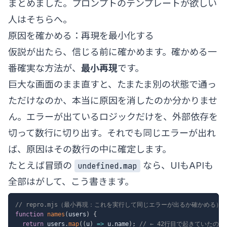
まとめました。プロンプトのテンプレートが欲しい
人はそちらへ。
原因を確かめる：再現を最小化する
仮説が出たら、信じる前に確かめます。確かめる一
番確実な方法が、
最小再現
です。
巨大な画面のまま直すと、たまたま別の状態で通っ
ただけなのか、本当に原因を消したのか分かりませ
ん。エラーが出ているロジックだけを、外部依存を
切って数行に切り出す。それでも同じエラーが出れ
ば、原因はその数行の中に確定します。
たとえば冒頭の
なら、UIもAPIも
undefined.map
全部はがして、こう書きます。
// repro.mjs（最小再現：これを実行して同じエラーが出るか確かめる）
function
names
(
users
)
{
return
 users
.
map
(
(
u
)
=>
 u
.
name
)
;
// ← 42行目で起きていたの