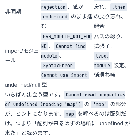
、値が
忘れ、
rejection
.then
非同期
のまま進
の戻り忘れ、
undefined
む
競合
パスの綴り、
ERR_MODULE_NOT_FOU
、
拡張子、
ND
Cannot find
import/モジュ
、
module
type:
ール
設定、
SyntaxError:
module
循環参照
Cannot use import
undefined/null 型
いちばん出会う型です。
Cannot read properties
の
の部分
of undefined (reading 'map')
'map'
が、ヒントになります。
を呼べるのは配列だ
map
け。つまり「配列が来るはずの場所に undefined が
来た」と読めます。