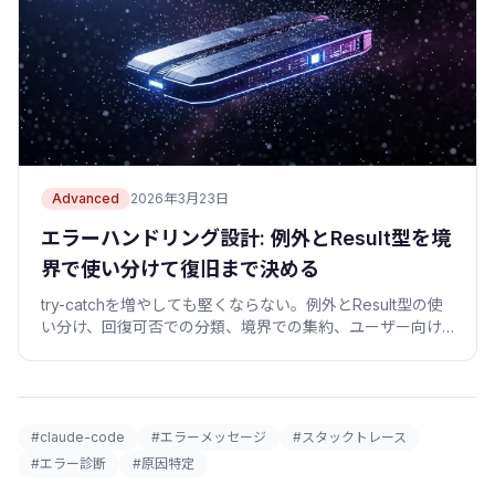
Advanced
2026年3月23日
エラーハンドリング設計: 例外とResult型を境
界で使い分けて復旧まで決める
try-catchを増やしても堅くならない。例外とResult型の使
い分け、回復可否での分類、境界での集約、ユーザー向け
文言と内部ログの分離、リトライをTypeScriptの動くコー
ドで。
#claude-code
#エラーメッセージ
#スタックトレース
#エラー診断
#原因特定