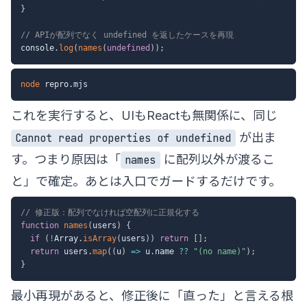
}
// APIが配列でなく undefined を返したケースを再現
console
.
log
(
names
(
undefined
)
)
;
node
これを実行すると、UIもReactも無関係に、同じ
が出ま
Cannot read properties of undefined
す。つまり原因は「
に配列以外が渡るこ
names
と」で確定。あとは入口でガードするだけです。
// 修正版：配列でなければ空配列に正規化する
function
names
(
users
)
{
if
(
!
Array
.
isArray
(
users
)
)
return
[
]
;
return
 users
.
map
(
(
u
)
=>
 u
.
name 
??
"(no name)"
)
;
}
最小再現があると、修正後に「直った」と言える根