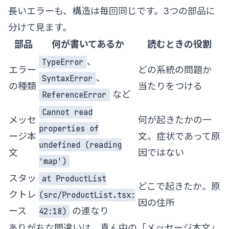
長いエラーも、構造は毎回同じです。3つの部品に
分けて見ます。
部品
何が書いてあるか
読むときの役割
、
TypeError
エラー
どの系統の問題か
、
SyntaxError
の種類
当たりをつける
など
ReferenceError
Cannot read
メッセ
何が起きたかの一
properties of
ージ本
文。症状であって原
undefined (reading
文
因ではない
'map')
スタッ
at ProductList
どこで起きたか。原
クトレ
(src/ProductList.tsx:
因の住所
ース
の連なり
42:18)
ありがちな間違いは、真ん中の「メッセージ本文」