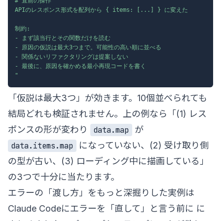
# 直前の操作

APIのレスポンス形式を配列から { items: [...] } に変えた

制約:

- まず該当行とその関数だけを読む

- 原因の仮説は最大3つまで。可能性の高い順に並べる

- 関係ないリファクタリングは提案しない

- 最後に、原因を確かめる最小再現コードを書く

"
「仮説は最大3つ」が効きます。10個並べられても
結局どれも検証されません。上の例なら「(1) レス
ポンスの形が変わり
が
data.map
になっていない、(2) 受け取り側
data.items.map
の型が古い、(3) ローディング中に描画している」
の3つで十分に当たります。
エラーの「渡し方」をもっと深掘りした実例は
Claude Codeにエラーを「直して」と言う前に
に