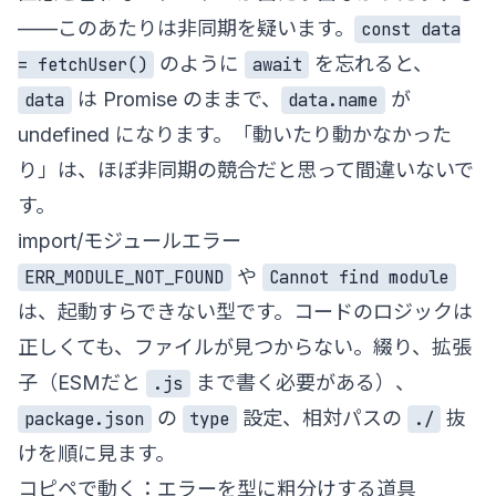
——このあたりは非同期を疑います。
const data
のように
を忘れると、
= fetchUser()
await
は Promise のままで、
が
data
data.name
undefined になります。「動いたり動かなかった
り」は、ほぼ非同期の競合だと思って間違いないで
す。
import/モジュールエラー
や
ERR_MODULE_NOT_FOUND
Cannot find module
は、起動すらできない型です。コードのロジックは
正しくても、ファイルが見つからない。綴り、拡張
子（ESMだと
まで書く必要がある）、
.js
の
設定、相対パスの
抜
package.json
type
./
けを順に見ます。
コピペで動く：エラーを型に粗分けする道具