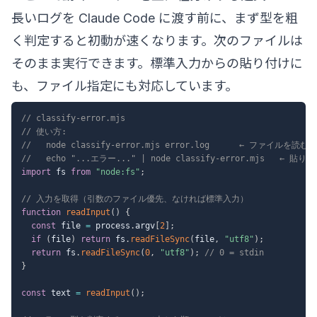
長いログを Claude Code に渡す前に、まず型を粗
く判定すると初動が速くなります。次のファイルは
そのまま実行できます。標準入力からの貼り付けに
も、ファイル指定にも対応しています。
// classify-error.mjs
// 使い方:
//   node classify-error.mjs error.log      ← ファイルを読む
//   echo "...エラー..." | node classify-error.mjs   ← 貼
import
 fs 
from
"node:fs"
;
// 入力を取得（引数のファイル優先、なければ標準入力）
function
readInput
(
)
{
const
 file 
=
 process
.
argv
[
2
]
;
if
(
file
)
return
 fs
.
readFileSync
(
file
,
"utf8"
)
;
return
 fs
.
readFileSync
(
0
,
"utf8"
)
;
// 0 = stdin
}
const
 text 
=
readInput
(
)
;