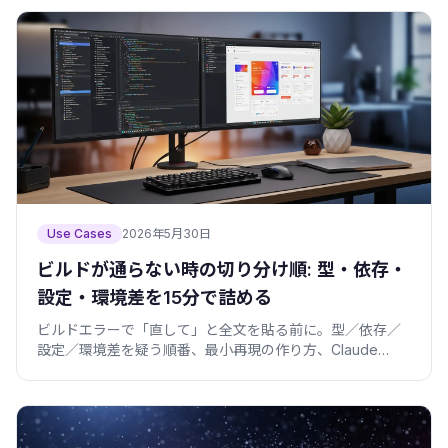
Use Cases
2026年5月30日
ビルドが通らない時の切り分け順: 型・依存・
設定・環境差を15分で詰める
ビルドエラーで「直して」と全文を貼る前に。型／依存／
設定／環境差を疑う順番、最小再現の作り方、Claude
Codeに渡して直す反復の回し方を、僕の事故込みで。