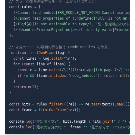
// エラーの型を判定するルール（上から順にマッチ）
const
 rules 
=
[
[
/
Cannot find module|ERR_MODULE_NOT_FOUND|Cannot use impo
[
/
Cannot read properties of (undefined|null)|is not an ob
[
/
TS\d{4}|is not assignable to type
/
i
,
"型（型定義とのズレ・A
[
/
UnhandledPromiseRejection|await is only valid|Promise
/
i
]
;
// 自分のコードの最初の行を拾う（node_modules を除外）
function
firstOwnFrame
(
log
)
{
const
 lines 
=
 log
.
split
(
"\n"
)
;
for
(
const
 line 
of
 lines
)
{
const
 m 
=
 line
.
match
(
/
\(?((?:src|app|lib|pages)\/[^):]+
if
(
m 
&&
!
line
.
includes
(
"node_modules"
)
)
return
 m
[
1
]
;
}
return
null
;
}
const
 hits 
=
 rules
.
filter
(
(
[
re
]
)
=>
 re
.
test
(
text
)
)
.
map
(
(
[
,
 
const
 frame 
=
firstOwnFrame
(
text
)
;
console
.
log
(
"推定タイプ:"
,
 hits
.
length 
?
 hits
.
join
(
" / "
)
:
console
.
log
(
"最初の自分の行:"
,
 frame 
??
"見つからず（パスのパター