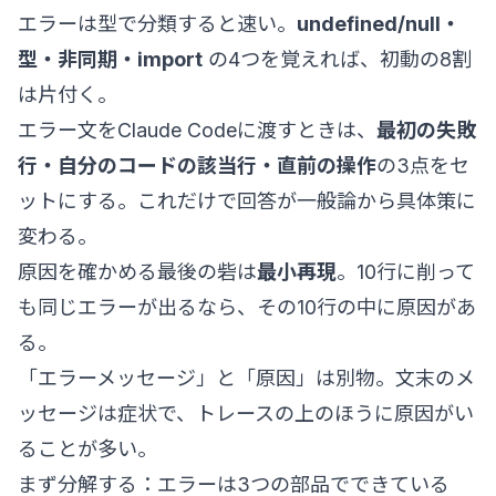
エラーは型で分類すると速い。
undefined/null・
型・非同期・import
の4つを覚えれば、初動の8割
は片付く。
エラー文をClaude Codeに渡すときは、
最初の失敗
行・自分のコードの該当行・直前の操作
の3点をセ
ットにする。これだけで回答が一般論から具体策に
変わる。
原因を確かめる最後の砦は
最小再現
。10行に削って
も同じエラーが出るなら、その10行の中に原因があ
る。
「エラーメッセージ」と「原因」は別物。文末のメ
ッセージは症状で、トレースの上のほうに原因がい
ることが多い。
まず分解する：エラーは3つの部品でできている