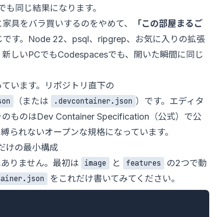
でも同じ結果になります。
に家具をバラ買いするのをやめて、
「この部屋まるご
す。Node 22、psql、ripgrep、お気に入りの拡張
しいPCでもCodespacesでも、開いた瞬間に同じ
っています。リポジトリ直下の
（または
）です。エディタ
son
.devcontainer.json
そのものは
Dev Container Specification（公式）
で公
に縛られないオープンな規格になっています。
es だけの最小構成
必要はありません。最初は
と
の2つで動
image
features
をこれだけ書いてみてください。
tainer.json