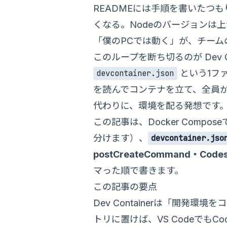
READMEには手順を書いたつ
くなる。Nodeのバージョンは
「僕のPCでは動く」が、チーム
このループを断ち切るのが Dev C
という1フ
devcontainer.json
を読んでコンテナを立て、全員
代わりに、環境を配る発想です
この記事は、Docker Com
分けます）、
devcontainer.jso
postCreateCommand・Cod
マった順で書きます。
この記事の要点
Dev Containerは「開発環
トリに置けば、VS CodeでもCo