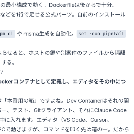
の最小構成で動く。Dockerfileは後からで十分。
b CLIなどを1行で足せる公式パーツ。自前のインストール
やPrisma生成を自動化。
pm ci
set -euo pipefail
の中で走らせると、ホストの鍵や別案件のファイルから隔離
にする。
何？
ockerコンテナとして定義し、エディタをその中につ
番用の箱」ですよね。Dev Containerはそれの開
テスト、Gitクライアント、それにClaude Code
に入れます。エディタ（VS Code、Cursor、
）はホストPCで動きますが、コマンドを叩く先は箱の中。だから