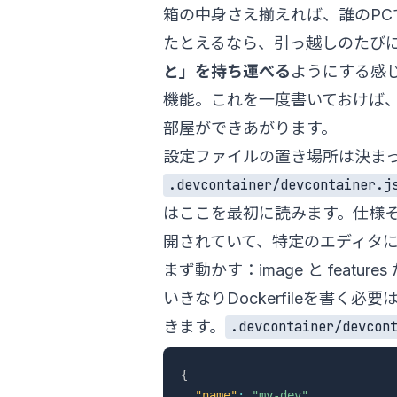
箱の中身さえ揃えれば、誰のPC
たとえるなら、引っ越しのたび
と」を持ち運べる
ようにする感じで
機能。これを一度書いておけば、新
部屋ができあがります。
設定ファイルの置き場所は決ま
.devcontainer/devcontainer.j
はここを最初に読みます。仕様
開されていて、特定のエディタ
まず動かす：image と featur
いきなりDockerfileを書く
きます。
.devcontainer/devcon
{
"name"
:
"my-dev"
,