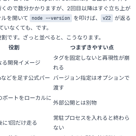
行くので数分かかりますが、2回目以降はすぐ立ち上が
ナルを開いて
を叩けば、
が返る
node --version
v22
れていなくても、です。
役割です。ざっと並べると、こうなります。
役割
つまずきやすい点
タグを固定しないと再現性が崩
なる開発イメージ
れる
ghなどを足す公式パー
バージョン指定はオプションで
渡す
のポートをローカルに
外部公開とは別物
常駐プロセスを入れると終わら
後に1回だけ走る
ない