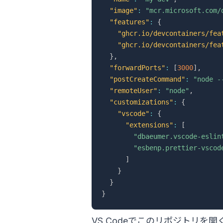
"image"
:
"mcr.microsoft.com/
"features"
:
{
"ghcr.io/devcontainers/fea
"ghcr.io/devcontainers/fea
}
,
"forwardPorts"
:
[
3000
]
,
"postCreateCommand"
:
"node -
"remoteUser"
:
"node"
,
"customizations"
:
{
"vscode"
:
{
"extensions"
:
[
"dbaeumer.vscode-eslin
"esbenp.prettier-vscod
]
}
}
}
VS Codeでこのリポジトリを開くと