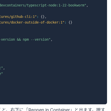
devcontainers/typescript-node:1-22-bookworm"
,
tures/github-cli:1"
:
{
}
,
tures/docker-outside-of-docker:1"
:
{
}
-version && npm --version"
,
t"
,
e"
、右下に「Reopen in Container」と出ます。押す