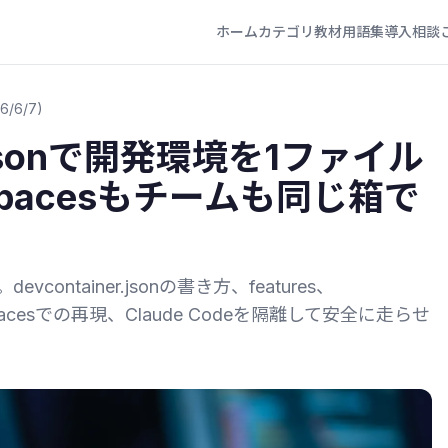
ホーム
カテゴリ
教材
用語集
導入相談
6/6/7)
er.jsonで開発環境を1ファイル
spacesもチームも同じ箱で
ontainer.jsonの書き方、features、
despacesでの再現、Claude Codeを隔離して安全に走らせ