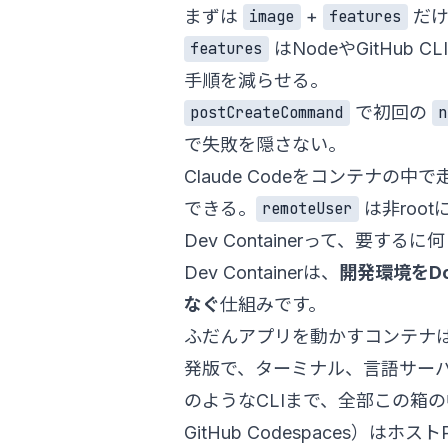
まずは
+
だけ
image
features
はNodeやGitHu
features
手順を減らせる。
で初回の
postCreateCommand
n
で失敗を隠さない。
Claude Codeをコンテナ
できる。
は非root
remoteUser
Dev Containerって、要するに
Dev Containerは、
開発環境をD
なぐ
仕組みです。
ふだんアプリを動かすコンテナは「本
発版で、ターミナル、言語サーバー、
のようなCLIまで、全部この箱の中
GitHub Codespaces