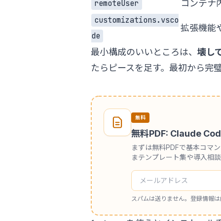
コンテナ
remoteUser
customizations.vsco
拡張機能
de
最小構成のいいところは、
壊し
たらピースを足す。最初から完
無料
無料PDF: Claude
まずは無料PDFで基本コマ
まテンプレート集や導入相談
スパムは送りません。登録情報は