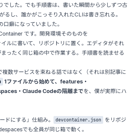
もりでした。でも手順書は、書いた瞬間から少しずつ古
上がるし、誰かがこっそり入れたCLIは書き忘れる。
の口癖になっていました。
ontainer です。開発環境そのものを
ァイルに書いて、リポジトリに置く。エディタがそれ
がまったく同じ箱の中で作業する。手順書を読ませる
。
poseで複数サービスを束ねる話ではなく（それは別記事に
1ファイルから始めて、features・
n
espaces・Claude Codeの隔離まで
を、僕が実際にハ
境をコードにする」仕組み。
をリポジ
devcontainer.json
despacesでも全員が同じ箱で動く。