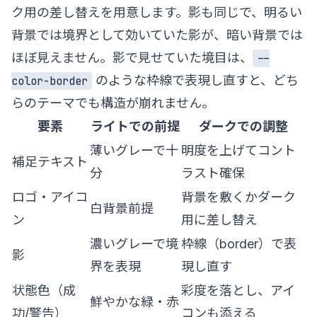
ク用の差し替えを用意します。影も同じで、明るい
背景では境界として効いていた影が、暗い背景では
ほぼ見えません。影で見せていた境目は、
--
のような枠線で表現し直すと、どち
color-border
らのテーマでも構造が崩れません。
要素
ライトでの前提
ダークでの調整
薄いグレーで十
明度を上げてコント
補足テキスト
分
ラスト確保
ロゴ・アイコ
背景を敷くかダーク
白背景前提
ン
用に差し替え
濃いグレーで境
枠線（border）で表
影
界を表現
現し直す
状態色（成
彩度を落とし、アイ
鮮やかな緑・赤
功/警告）
コンも添える