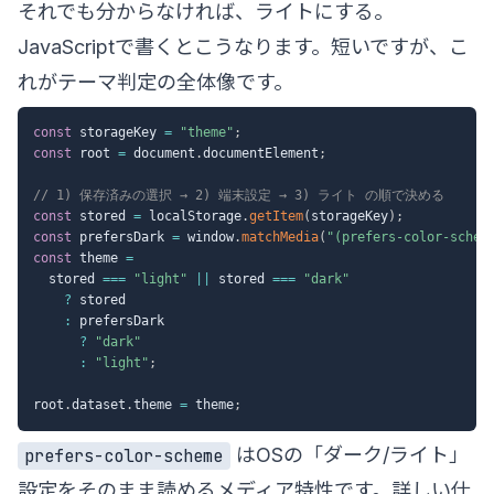
それでも分からなければ、ライトにする。
JavaScriptで書くとこうなります。短いですが、こ
れがテーマ判定の全体像です。
const
 storageKey 
=
"theme"
;
const
 root 
=
 document
.
documentElement
;
// 1) 保存済みの選択 → 2) 端末設定 → 3) ライト の順で決める
const
 stored 
=
 localStorage
.
getItem
(
storageKey
)
;
const
 prefersDark 
=
 window
.
matchMedia
(
"(prefers-color-schem
const
 theme 
=
  stored 
===
"light"
||
 stored 
===
"dark"
?
 stored

:
 prefersDark

?
"dark"
:
"light"
;
root
.
dataset
.
theme 
=
 theme
;
はOSの「ダーク/ライト」
prefers-color-scheme
設定をそのまま読めるメディア特性です。詳しい仕