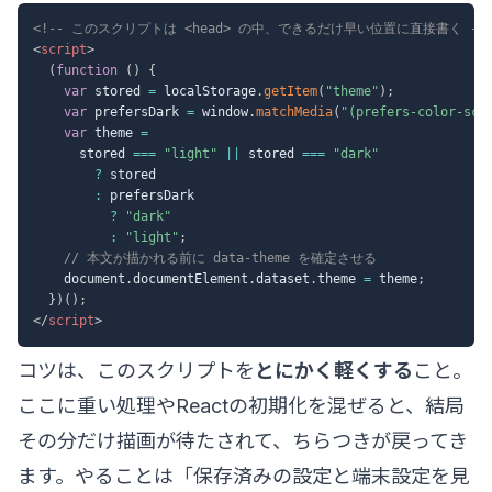
<!-- このスクリプトは <head> の中、できるだけ早い位置に直接書く --
<
script
>
(
function
(
)
{
var
 stored 
=
 localStorage
.
getItem
(
"theme"
)
;
var
 prefersDark 
=
 window
.
matchMedia
(
"(prefers-color-sch
var
 theme 
=
      stored 
===
"light"
||
 stored 
===
"dark"
?
 stored

:
 prefersDark

?
"dark"
:
"light"
;
// 本文が描かれる前に data-theme を確定させる
    document
.
documentElement
.
dataset
.
theme 
=
 theme
;
}
)
(
)
;
</
script
>
コツは、このスクリプトを
とにかく軽くする
こと。
ここに重い処理やReactの初期化を混ぜると、結局
その分だけ描画が待たされて、ちらつきが戻ってき
ます。やることは「保存済みの設定と端末設定を見