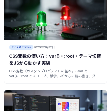
Tips & Tricks
2026年3月12日
CSS変数の使い方：var()・:root・テーマ切替
をJSから動かす実装
CSS変数（カスタムプロパティ）の基本。--var と
var()、:root とスコープ、継承、JSからの読み書き、ダー
クモード切替、フォールバックを、僕がハマった失敗込み
で解説。