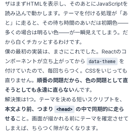
ザはまずHTMLを表示し、そのあとにJavaScriptを
読み込んで動かします。テーマを付ける処理が「あ
と」に走ると、その待ち時間のあいだは初期色——
多くの場合は明るい色——が一瞬見えてしまう。だ
から白くチカッとするわけです。
僕の最初の実装は、まさにこれでした。Reactのコ
ンポーネントが立ち上がってから
を
data-theme
付けていたので、毎回ちらつく。CSSをいじっても
直りません。
順番の問題だから、色の問題として直
そうとしても永遠に直らない
んです。
解決策は1つ。テーマを決める短いスクリプトを、
本文より前、つまり
の中で同期的に走ら
<head>
せる
こと。画面が描かれる前にテーマを確定させて
しまえば、ちらつく隙がなくなります。