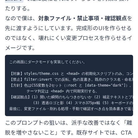
たりする。
なので僕は、
対象ファイル・禁止事項・確認観点
を
先に渡すようにしています。完成形のUIを作らせる
のではなく、壊れにくい変更プロセスを作らせるイ
メージです。
この画面にダークモードを実装してください。

【対象】styles/theme.css と <head> の初期化スクリプトのみ。
【禁止】filter:invert での反転。色の直書き。既存のクラス名・命名規
【方針】色はCSS変数を2セット（:root と [data-theme="dark"]）。F
        テーマ判定は <head> 内で同期実行する。

【確認観点】(1) 開いた瞬間のちらつきがないか (2) 補足テキストとプレ
           (3) 透過ロゴと影 (4) スマホ375px幅 (5) キーボードの
このプロンプトの狙いは、派手な改善ではなく「離
脱を増やさないこと」です。既存サイトでは、CTA