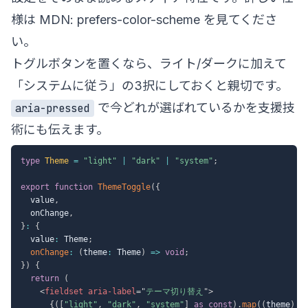
様は
MDN: prefers-color-scheme
を見てくださ
い。
トグルボタンを置くなら、ライト/ダークに加えて
「システムに従う」の3択にしておくと親切です。
で今どれが選ばれているかを支援技
aria-pressed
術にも伝えます。
type
Theme
=
"light"
|
"dark"
|
"system"
;
export
function
ThemeToggle
(
{
  value
,
  onChange
,
}
:
{
  value
:
 Theme
;
onChange
:
(
theme
:
 Theme
)
=>
void
;
}
)
{
return
(
<
fieldset
aria-label
=
"
テーマ切り替え
"
>
{
(
[
"light"
,
"dark"
,
"system"
]
as
const
)
.
map
(
(
theme
)
=