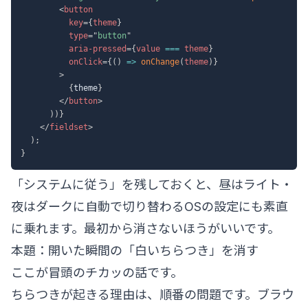
<
button
key
=
{
theme
}
type
=
"
button
"
aria-pressed
=
{
value 
===
 theme
}
onClick
=
{
(
)
=>
onChange
(
theme
)
}
>
{
theme
}
</
button
>
)
)
}
</
fieldset
>
)
;
}
「システムに従う」を残しておくと、昼はライト・
夜はダークに自動で切り替わるOSの設定にも素直
に乗れます。最初から消さないほうがいいです。
本題：開いた瞬間の「白いちらつき」を消す
ここが冒頭のチカッの話です。
ちらつきが起きる理由は、順番の問題です。ブラウ