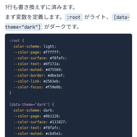
1行も書き換えずに済みます。
まず変数を定義します。
がライト、
:root
[data-
がダークです。
theme="dark"]
:root
{
color-scheme
:
 light
;
--color-page
:
 #ffffff
;
--color-surface
:
 #f8fafc
;
--color-text
:
 #0f172a
;
--color-muted
:
 #475569
;
--color-border
:
 #dbe3ef
;
--color-link
:
 #2563eb
;
--color-focus
:
 #f59e0b
;
}
[data-theme="dark"]
{
color-scheme
:
 dark
;
--color-page
:
 #0b1120
;
--color-surface
:
 #111827
;
--color-text
:
 #f8fafc
;
--color-muted
:
 #cbd5e1
;