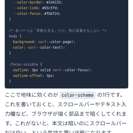
--color-border
:
 #334155
;
--color-link
:
 #93c5fd
;
--color-focus
:
 #fbbf24
;
}
/* 各パーツは「変数を見る」だけ。色の直書きをしない */
body
{
background
:
var
(
--color-page
)
;
color
:
var
(
--color-text
)
;
}
:focus-visible
{
outline
:
 3px solid 
var
(
--color-focus
)
;
outline-offset
:
 3px
;
}
ここで地味に効くのが
の1行です。
color-scheme
これを書いておくと、スクロールバーやテキスト入
力欄など、ブラウザが描く部品まで暗くしてくれま
す。これがないと、本文は暗いのにスクロールバー
だけ白い、という気持ち悪い状態になります。