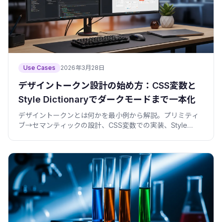
Use Cases
2026年3月28日
デザイントークン設計の始め方：CSS変数と
Style Dictionaryでダークモードまで一本化
デザイントークンとは何かを最小例から解説。プリミティ
ブ→セマンティックの設計、CSS変数での実装、Style
Dictionaryの多形式出力、ダークモード切替まで僕の失敗込
みで。