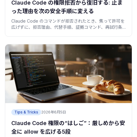
Claude Code の権限拒否から復旧する: 止ま
った理由を次の安全手順に変える
Claude Code のコマンドが拒否されたとき、焦って許可を
広げずに、拒否理由、代替手順、証拠コマンド、再試行条
件へ分解する方法。
Tips & Tricks
2026年6月5日
Claude Code 権限の“はしご”：厳しめから安
全に allow を広げる5段