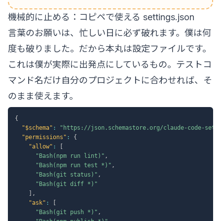
機械的に止める：コピペで使える settings.json
言葉のお願いは、忙しい日に必ず破れます。僕は何
度も破りました。だから本丸は設定ファイルです。
これは僕が実際に出発点にしているもの。テストコ
マンド名だけ自分のプロジェクトに合わせれば、そ
のまま使えます。
{
"$schema"
:
"https://json.schemastore.org/claude-code-sett
"permissions"
:
{
"allow"
:
[
"Bash(npm run lint)"
,
"Bash(npm run test *)"
,
"Bash(git status)"
,
"Bash(git diff *)"
]
,
"ask"
:
[
"Bash(git push *)"
,