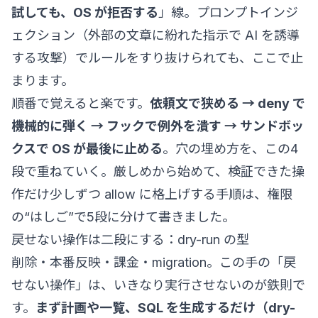
試しても、OS が拒否する
」線。プロンプトインジ
ェクション（外部の文章に紛れた指示で AI を誘導
する攻撃）でルールをすり抜けられても、ここで止
まります。
順番で覚えると楽です。
依頼文で狭める → deny で
機械的に弾く → フックで例外を潰す → サンドボッ
クスで OS が最後に止める
。穴の埋め方を、この4
段で重ねていく。厳しめから始めて、検証できた操
作だけ少しずつ allow に格上げする手順は、
権限
の“はしご”
で5段に分けて書きました。
戻せない操作は二段にする：dry-run の型
削除・本番反映・課金・migration。この手の「戻
せない操作」は、いきなり実行させないのが鉄則で
す。
まず計画や一覧、SQL を生成するだけ（dry-