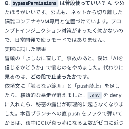
Q.
は普段使っていい？
A. やめ
bypassPermissions
たほうがいいです。公式も、ネットから切り離した
隔離コンテナやVM専用と位置づけています。プロ
ンプトインジェクション対策がまったく効かないの
で、日常開発で使うモードではありません。
実際に試した結果
冒頭の「よしなに直して」事故のあと、僕は「AIを
信じるかどうか」で悩むのをやめました。代わりに
見るのは、
どの段で止まったか
です。
依頼文に「触らない範囲」と「push禁止」を足し
たら、横断的な暴走が消えました。
を deny
.env
に入れたら、秘密の露出が原理的に起きなくなりま
した。本番ブランチへの直 push をフックで弾いて
からは、夜中にCIが真っ赤になる回数がゼロに近づ