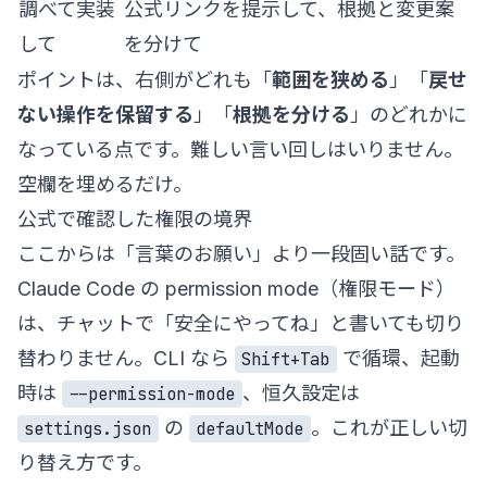
調べて実装
公式リンクを提示して、根拠と変更案
して
を分けて
ポイントは、右側がどれも「
範囲を狭める
」「
戻せ
ない操作を保留する
」「
根拠を分ける
」のどれかに
なっている点です。難しい言い回しはいりません。
空欄を埋めるだけ。
公式で確認した権限の境界
ここからは「言葉のお願い」より一段固い話です。
Claude Code の permission mode（権限モード）
は、チャットで「安全にやってね」と書いても切り
替わりません。CLI なら
で循環、起動
Shift+Tab
時は
、恒久設定は
--permission-mode
の
。これが正しい切
settings.json
defaultMode
り替え方です。