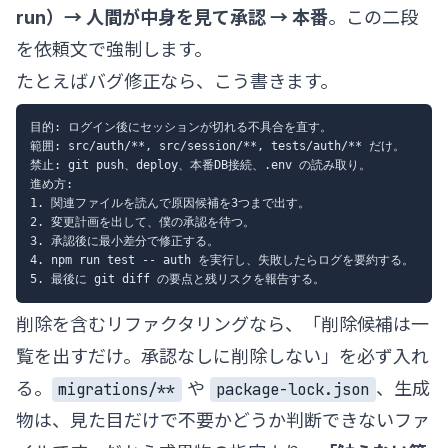
run）→ 人間が中身を見て承認 → 本番
。この二段
を依頼文で強制します。
たとえばバグ修正なら、こう書きます。
目的: ログイン後にセッションが切れる不具合を直す。

範囲: src/auth/**, src/session/**, tests/auth/** だけ。

禁止: git push、deploy、本番DB接続、.env の読み取り。

進め方:

1. 関連ファイルを読んで原因候補を3つまで出す。

2. 変更計画を出して、僕の承認を待つ。

3. 承認後に最小差分で修正する。

4. npm run test -- auth を実行し、失敗したらログを要約する。

削除を含むリファクタリングなら、「削除候補は一
覧を出すだけ。承認なしに削除しない」を必ず入れ
る。
や
、生成
migrations/**
package-lock.json
物は、見た目だけで不要かどうか判断できないファ