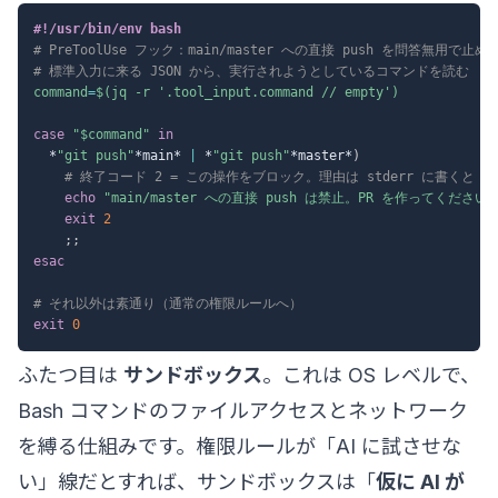
#!/usr/bin/env bash
# PreToolUse フック：main/master への直接 push を問答無用で止め
# 標準入力に来る JSON から、実行されようとしているコマンドを読む
command
=
$(
jq 
-r
'.tool_input.command // empty'
)
case
"
$command
"
in
  *
"git push"
*main* 
|
 *
"git push"
*master*
)
# 終了コード 2 = この操作をブロック。理由は stderr に書くと A
echo
"main/master への直接 push は禁止。PR を作ってください
exit
2
;
;
esac
# それ以外は素通り（通常の権限ルールへ）
exit
0
ふたつ目は
サンドボックス
。これは OS レベルで、
Bash コマンドのファイルアクセスとネットワーク
を縛る仕組みです。権限ルールが「AI に試させな
い」線だとすれば、サンドボックスは「
仮に AI が