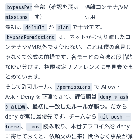
全部（確認を飛ば
隔離コンテナ/VM
bypassPer
す）
専用
missions
最初は
か
で十分です。
default
plan
は、ネットから切り離したコ
bypassPermissions
ンテナやVM以外では使わない。これは僕の意見じ
ゃなくて公式の前提です。各モードの意味と段階的
な使い分けは、
権限設定リファレンス
に早見表でま
とめています。
そして許可ルール。
で Allow・
/permissions
Ask・Deny を管理できて、
評価順は
deny → ask
、最初に一致したルールが勝つ
。だから
→ allow
deny が常に最優先です。チームなら
git push --
、
読み取り、本番デプロイ系を deny
force
.env
に寄せておくと、依頼文の出来に関係なく事故が減