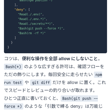
"Bash(npm publish *)"
]
,
"deny"
:
[
"Read(./.env)"
,
"Read(./.env.*)"
,
"Read(./secrets/**)"
,
"Bash(git push --force *)"
,
"Bash(rm -rf *)"
]
}
}
コツは、
便利な操作を全部 allow にしないこと
。
のような広すぎる許可は、確認フローを
Bash(*)
ただの飾りにします。毎回安全に走らせたい
npm
や
だけを allow に置く。これ
run test
git diff
でスピードとレビューの釣り合いが取れます。
ひとつ正直に書いておくと、
Bash(git push --
のような「引数で縛る deny」は万能じ
force *)