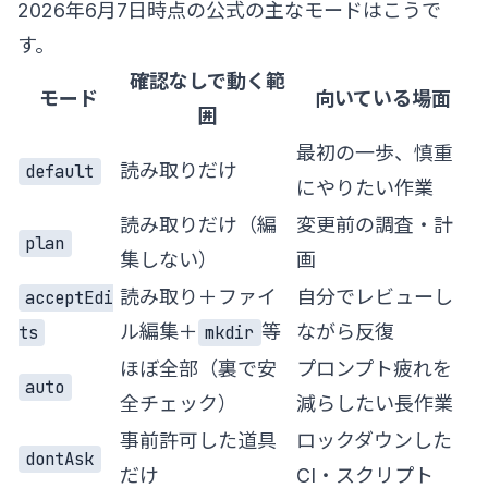
2026年6月7日時点の公式の主なモードはこうで
す。
確認なしで動く範
モード
向いている場面
囲
最初の一歩、慎重
読み取りだけ
default
にやりたい作業
読み取りだけ（編
変更前の調査・計
plan
集しない）
画
読み取り＋ファイ
自分でレビューし
acceptEdi
ル編集＋
等
ながら反復
ts
mkdir
ほぼ全部（裏で安
プロンプト疲れを
auto
全チェック）
減らしたい長作業
事前許可した道具
ロックダウンした
dontAsk
だけ
CI・スクリプト