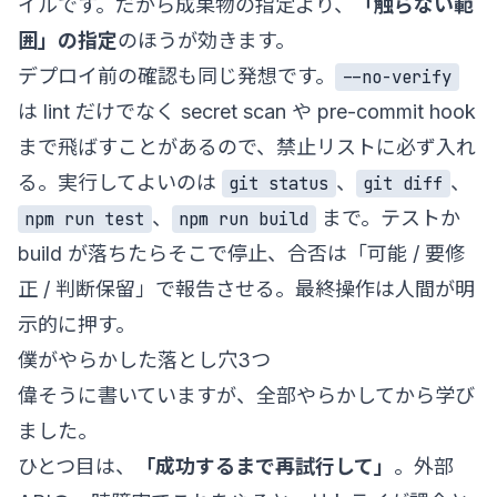
イルです。だから成果物の指定より、
「触らない範
囲」の指定
のほうが効きます。
デプロイ前の確認も同じ発想です。
--no-verify
は lint だけでなく secret scan や pre-commit hook
まで飛ばすことがあるので、禁止リストに必ず入れ
る。実行してよいのは
、
、
git status
git diff
、
まで。テストか
npm run test
npm run build
build が落ちたらそこで停止、合否は「可能 / 要修
正 / 判断保留」で報告させる。最終操作は人間が明
示的に押す。
僕がやらかした落とし穴3つ
偉そうに書いていますが、全部やらかしてから学び
ました。
ひとつ目は、
「成功するまで再試行して」
。外部