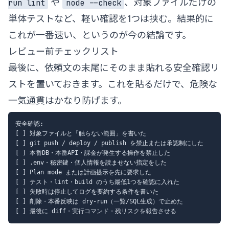
や
、対象ファイルだけの
run lint
node --check
単体テストなど、軽い確認を1つは挟む。結果的に
これが一番速い、というのが今の結論です。
レビュー前チェックリスト
最後に、依頼文の末尾にそのまま貼れる安全確認リ
ストを置いておきます。これを貼るだけで、危険な
一気通貫はかなり防げます。
安全確認:

[ ] 対象ファイルと「触らない範囲」を書いた

[ ] git push / deploy / publish を禁止または承認制にした

[ ] 本番DB・本番API・課金が発生する操作を禁止した

[ ] .env・秘密鍵・個人情報を読ませない指定をした

[ ] Plan mode または計画提示を先に要求した

[ ] テスト・lint・build のうち最低1つを確認に入れた

[ ] 失敗時は停止してログを要約する条件を書いた

[ ] 削除・本番反映は dry-run（一覧/SQL生成）で止めた
