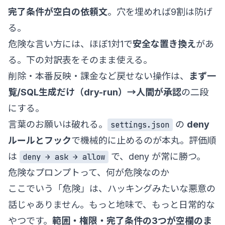
完了条件が空白の依頼文
。穴を埋めれば9割は防げ
る。
危険な言い方には、ほぼ1対1で
安全な置き換え
があ
る。下の対訳表をそのまま使える。
削除・本番反映・課金など戻せない操作は、
まず一
覧/SQL生成だけ（dry-run）→人間が承認
の二段
にする。
言葉のお願いは破れる。
の
deny
settings.json
ルールとフック
で機械的に止めるのが本丸。評価順
は
で、deny が常に勝つ。
deny → ask → allow
危険なプロンプトって、何が危険なのか
ここでいう「危険」は、ハッキングみたいな悪意の
話じゃありません。もっと地味で、もっと日常的な
やつです。
範囲・権限・完了条件の3つが空欄のま