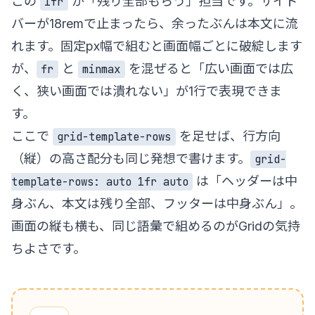
この
が「残り全部もらう」担当です。サイド
1fr
バーが18remで止まったら、余ったぶんは本文に流
れます。固定px幅で組むと画面幅ごとに破綻します
が、
と
を混ぜると「広い画面では広
fr
minmax
く、狭い画面では潰れない」が1行で表現できま
す。
ここで
を足せば、行方向
grid-template-rows
（縦）の高さ配分も同じ発想で書けます。
grid-
は「ヘッダーは中
template-rows: auto 1fr auto
身ぶん、本文は残り全部、フッターは中身ぶん」。
画面の縦も横も、同じ語彙で組めるのがGridの気持
ちよさです。