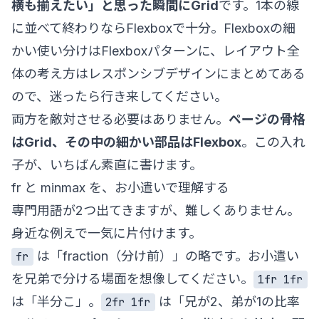
横も揃えたい」と思った瞬間にGrid
です。1本の線
に並べて終わりならFlexboxで十分。Flexboxの細
かい使い分けは
Flexboxパターン
に、レイアウト全
体の考え方は
レスポンシブデザイン
にまとめてある
ので、迷ったら行き来してください。
両方を敵対させる必要はありません。
ページの骨格
はGrid、その中の細かい部品はFlexbox
。この入れ
子が、いちばん素直に書けます。
fr と minmax を、お小遣いで理解する
専門用語が2つ出てきますが、難しくありません。
身近な例えで一気に片付けます。
は「fraction（分け前）」の略です。お小遣い
fr
を兄弟で分ける場面を想像してください。
1fr 1fr
は「半分こ」。
は「兄が2、弟が1の比率
2fr 1fr