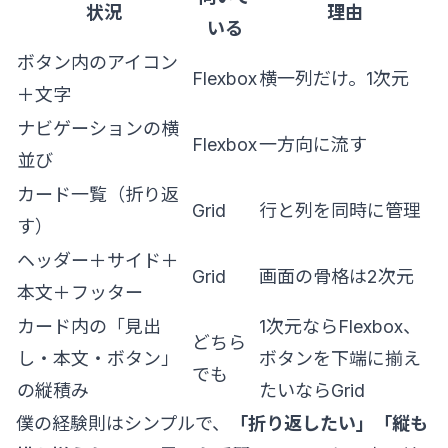
状況
理由
いる
ボタン内のアイコン
Flexbox
横一列だけ。1次元
＋文字
ナビゲーションの横
Flexbox
一方向に流す
並び
カード一覧（折り返
Grid
行と列を同時に管理
す）
ヘッダー＋サイド＋
Grid
画面の骨格は2次元
本文＋フッター
カード内の「見出
1次元ならFlexbox、
どちら
し・本文・ボタン」
ボタンを下端に揃え
でも
の縦積み
たいならGrid
僕の経験則はシンプルで、
「折り返したい」「縦も