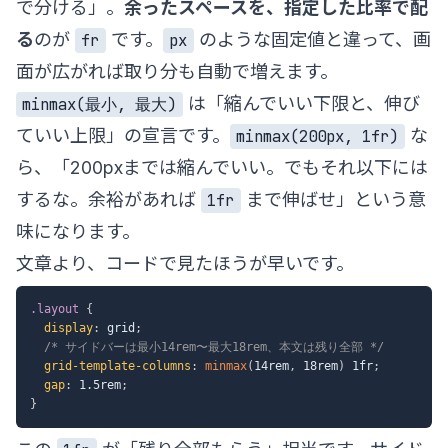
で分ける」。
余ったスペースを、指定した比率で配
る
のが
です。
のような固定値と違って、画
fr
px
面が広がれば取り分も自動で増えます。
は「縮んでいい下限と、伸び
minmax(最小, 最大)
ていい上限」の宣言です。
な
minmax(200px, 1fr)
ら、「200pxまでは縮んでいい。でもそれ以下には
するな。余裕があれば
まで伸ばせ」という意
1fr
味になります。
文章より、コードで見たほうが早いです。
.layout
{
display
:
 grid
;
/* サイドバーは最小14rem〜最大18rem、本文は残り全部 */
grid-template-columns
:
minmax
(
14rem
,
 18rem
)
 1fr
;
gap
:
 1.5rem
;
}