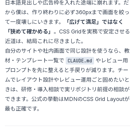
日本語見出しや広告枠を入れた途端に崩れます。だ
から僕は、作り終わりに必ず360pxまで画面を絞っ
て一度壊しにいきます。
「広げて満足」ではなく
「狭めて確かめる」
。CSS Gridを実務で安定させる
近道は、結局これに尽きました。
自分のサイトや社内画面で同じ設計を使うなら、
教
材・テンプレート一覧
で
やレビュー用
CLAUDE.md
プロンプトを先に整えると手戻りが減ります。チー
ムでレイアウト設計やレビュー運用ごと固めたいと
きは、
研修・導入相談
で実リポジトリ前提の相談が
できます。公式の挙動は
MDNのCSS Grid Layout
が
最も正確です。