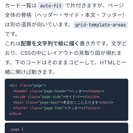
カード一覧は
で片付きますが、ページ
auto-fit
全体の骨格（ヘッダー・サイド・本文・フッター）
は別の道具が向いています。
grid-template-areas
です。
これは
配置を文字列で絵に描く
書き方です。文字ど
おり、CSSの中にレイアウトの見取り図が現れま
す。下のコードはそのままコピーして、HTMLと一
緒に開けば動きます。
<
div
class
=
"
page
"
>
<
header
class
=
"
page-header
"
>
ヘッダー
</
header
>
<
aside
class
=
"
page-side
"
>
サイドバー
</
aside
>
<
main
class
=
"
page-main
"
>
本文がここに入ります
</
main
>
<
footer
class
=
"
page-foot
"
>
フッター
</
footer
>
</
div
>
.page
{