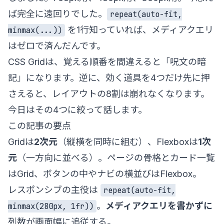
ば完全に遠回りでした。
repeat(auto-fit,
を1行知っていれば、メディアクエリ
minmax(...))
はゼロで済んだんです。
CSS Gridは、覚える順番を間違えると「呪文の暗
記」になります。逆に、効く道具を4つだけ先に押
さえると、レイアウトの8割は崩れなくなります。
今日はその4つに絞って話します。
この記事の要点
Gridは
2次元
（縦横を同時に組む）、Flexboxは
1次
元
（一方向に並べる）。ページの骨格とカード一覧
はGrid、ボタンの中やナビの横並びはFlexbox。
レスポンシブの主役は
repeat(auto-fit,
。
メディアクエリを書かずに
minmax(280px, 1fr))
列数が画面幅に追従する。