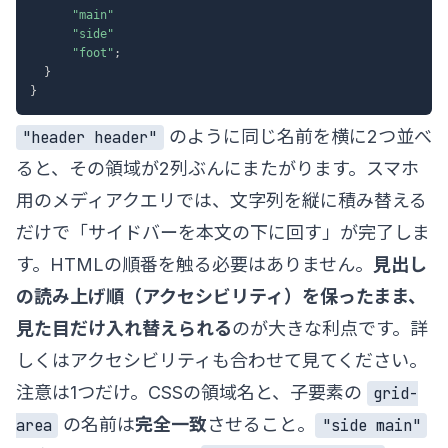
"main"
"side"
"foot"
;
}
}
のように同じ名前を横に2つ並べ
"header header"
ると、その領域が2列ぶんにまたがります。スマホ
用のメディアクエリでは、文字列を縦に積み替える
だけで「サイドバーを本文の下に回す」が完了しま
す。HTMLの順番を触る必要はありません。
見出し
の読み上げ順（アクセシビリティ）を保ったまま、
見た目だけ入れ替えられる
のが大きな利点です。詳
しくは
アクセシビリティ
も合わせて見てください。
注意は1つだけ。CSSの領域名と、子要素の
grid-
の名前は
完全一致
させること。
area
"side main"