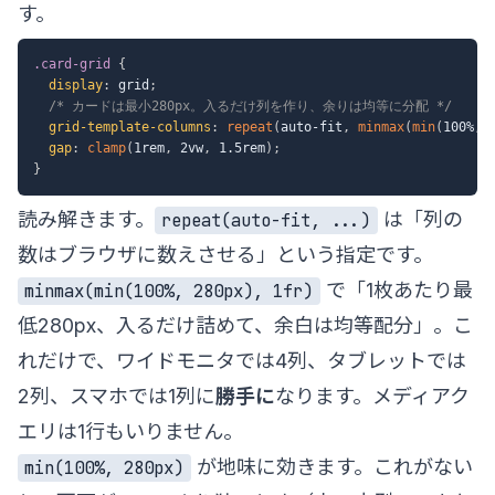
す。
.card-grid
{
display
:
 grid
;
/* カードは最小280px。入るだけ列を作り、余りは均等に分配 */
grid-template-columns
:
repeat
(
auto-fit
,
minmax
(
min
(
100%
,
 
gap
:
clamp
(
1rem
,
 2vw
,
 1.5rem
)
;
}
読み解きます。
は「列の
repeat(auto-fit, ...)
数はブラウザに数えさせる」という指定です。
で「1枚あたり最
minmax(min(100%, 280px), 1fr)
低280px、入るだけ詰めて、余白は均等配分」。こ
れだけで、ワイドモニタでは4列、タブレットでは
2列、スマホでは1列に
勝手に
なります。メディアク
エリは1行もいりません。
が地味に効きます。これがない
min(100%, 280px)