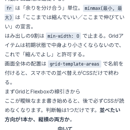
は「余りを分け合う」単位。
fr
minmax(最小, 最
は「ここまでは縮んでいい／ここまで伸びてい
大)
い」の宣言。
はみ出しの9割は
で止まる。Gridア
min-width: 0
イテムは初期状態で中身より小さくならないので、
これで「縮んでよし」と許可する。
画面全体の配置は
で名前を
grid-template-areas
付けると、スマホでの並べ替えがCSSだけで終わ
る。
まずGridとFlexboxの線引きから
ここが曖昧なまま書き始めると、後で必ずCSSが読
めなくなります。判断軸は1つだけです。
並べたい
方向が1本か、縦横の両方か
。
向いて