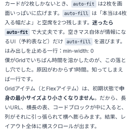
カードが2枚しかないとき、
は2枚を画
auto-fit
面いっぱいに広げます。
は「本当は4枚
auto-fill
入る幅だよ」と空席を2つ残します。
迷ったら
で大丈夫です。空きマス自体が情報にな
auto-fit
るUI（予約表など）だけ
を選びます。
auto-fill
はみ出しを止める一行：min-width: 0
僕がGridでいちばん時間を溶かしたのが、この落と
し穴でした。原因がわからず1時間。知ってしまえ
ば一行です。
Gridアイテム（とFlexアイテム）は、初期状態で
中
身の最小サイズより小さくなりません
。だから、長
いURL、横長の表、コードブロックが中に入ると、
列がそれに引っ張られて横へ膨らみます。結果、レ
イアウト全体に横スクロールが出ます。