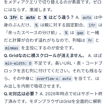
をメディアクエリで切り替えるのが素直です。ゼロ
にはならず、激減します。
Q.
と
と
はどう違う？
A.
は中
1fr
auto
%
auto
身のぶんだけ、
は親に対する固定割合、
は
%
1fr
「余ったスペースの分け前」。
は
と一緒
%
gap
だと計算が合わず溢れがちなので、列幅は
と
fr
を主役にするのが安全です。
minmax
Q. Gridなのに横スクロールが消えません。
A. ほぼ
不足です。長いURL・表・コードブ
min-width: 0
ロックを含む列に付けてください。それでも残るな
ら、その中身に
を当てて、は
overflow-x: auto
み出しを内側で吸収させます。
Q. IE対応は必要？
A. 2026年時点でIEはサポート終
了済みです。モダンブラウザはGridを全面的に解釈