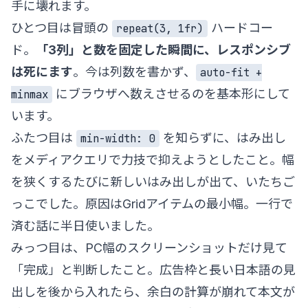
手に壊れます。
ひとつ目は冒頭の
ハードコー
repeat(3, 1fr)
ド。
「3列」と数を固定した瞬間に、レスポンシブ
は死にます
。今は列数を書かず、
auto-fit +
にブラウザへ数えさせるのを基本形にして
minmax
います。
ふたつ目は
を知らずに、はみ出し
min-width: 0
をメディアクエリで力技で抑えようとしたこと。幅
を狭くするたびに新しいはみ出しが出て、いたちご
っこでした。原因はGridアイテムの最小幅。一行で
済む話に半日使いました。
みっつ目は、PC幅のスクリーンショットだけ見て
「完成」と判断したこと。広告枠と長い日本語の見
出しを後から入れたら、余白の計算が崩れて本文が