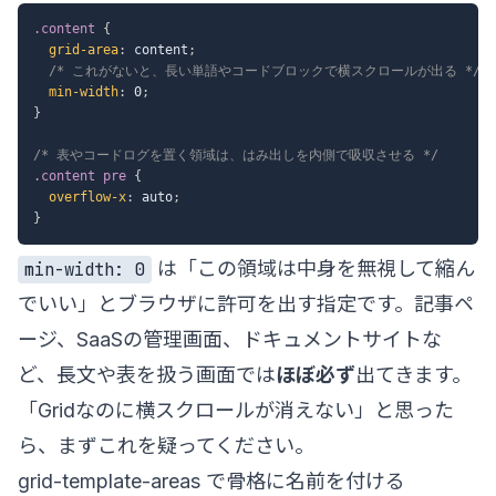
.content
{
grid-area
:
 content
;
/* これがないと、長い単語やコードブロックで横スクロールが出る */
min-width
:
 0
;
}
/* 表やコードログを置く領域は、はみ出しを内側で吸収させる */
.content pre
{
overflow-x
:
 auto
;
}
は「この領域は中身を無視して縮ん
min-width: 0
でいい」とブラウザに許可を出す指定です。記事ペ
ージ、SaaSの管理画面、ドキュメントサイトな
ど、長文や表を扱う画面では
ほぼ必ず
出てきます。
「Gridなのに横スクロールが消えない」と思った
ら、まずこれを疑ってください。
grid-template-areas で骨格に名前を付ける