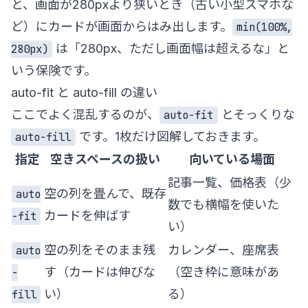
と、画面が280pxより狭いとき（古い小型スマホな
ど）にカードが画面からはみ出します。
min(100%,
は「280px、ただし画面幅は超えるな」と
280px)
いう保険です。
auto-fit と auto-fill の違い
ここでよく混乱するのが、
とそっくりな
auto-fit
です。1枚だけ図解しておきます。
auto-fill
指定
空きスペースの扱い
向いている場面
記事一覧、価格表（少
空の列を畳んで、既存
auto
数でも横幅を使いた
カードを伸ばす
-fit
い）
空の列をそのまま残
カレンダー、座席表
auto
す（カードは伸びな
（空き枠に意味があ
-
い）
る）
fill