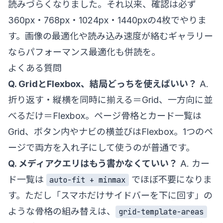
読みづらくなりました。それ以来、確認は必ず
360px・768px・1024px・1440pxの4枚でやりま
す。画像の最適化や読み込み速度が絡むギャラリー
なら
パフォーマンス最適化
も併読を。
よくある質問
Q. GridとFlexbox、結局どっちを使えばいい？
A.
折り返す・縦横を同時に揃える＝Grid、一方向に並
べるだけ＝Flexbox。ページ骨格とカード一覧は
Grid、ボタン内やナビの横並びはFlexbox。1つのペ
ージで両方を入れ子にして使うのが普通です。
Q. メディアクエリはもう書かなくていい？
A. カー
ド一覧は
でほぼ不要になりま
auto-fit + minmax
す。ただし「スマホだけサイドバーを下に回す」の
ような骨格の組み替えは、
grid-template-areas