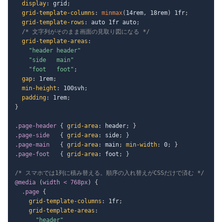
display
:
 grid
;
grid-template-columns
:
minmax
(
14rem
,
 18rem
)
 1fr
;
grid-template-rows
:
 auto 1fr auto
;
/* 文字列がそのまま画面の見取り図になる */
grid-template-areas
:
"header header"
"side   main"
"foot   foot"
;
gap
:
 1rem
;
min-height
:
 100svh
;
padding
:
 1rem
;
}
.page-header
{
grid-area
:
 header
;
}
.page-side
{
grid-area
:
 side
;
}
.page-main
{
grid-area
:
 main
;
min-width
:
 0
;
}
.page-foot
{
grid-area
:
 foot
;
}
/* スマホでは1列に積み替える。順序の入れ替えがCSSだけで済む */
@media
(
width < 768px
)
{
.page
{
grid-template-columns
:
 1fr
;
grid-template-areas
:
"header"