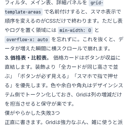
フィルタ、メイン表、詳細パネルを
grid-
で名前付けすると、スマホ表示で
template-areas
順序を変えるのがCSSだけで終わります。ただし表
やログを置く領域には
と
min-width: 0
を忘れずに。これを抜くと、デ
overflow-x: auto
ータが増えた瞬間に横スクロールで崩れます。
3. 価格表・比較表。
価格カードはボタンが収益に
直結します。装飾より「全カードが同じ高さで並
ぶ」「ボタンが必ず見える」「スマホで指で押せ
る」を優先します。色や余白や角丸は
デザインシス
テム
側でトークン化しておき、Gridは列の増減だけ
を担当させると保守が楽です。
僕がやらかした失敗3つ
正直に書きます。Gridは強力なぶん、雑に使うと派