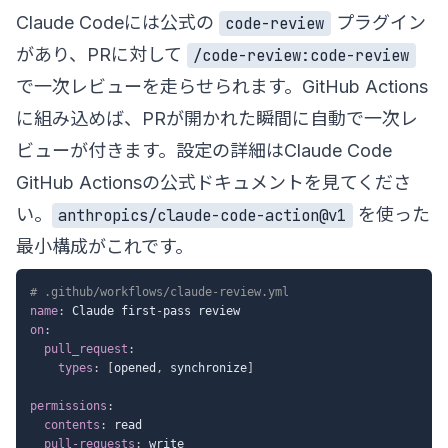
Claude Codeには公式の
プラグイン
code-review
があり、PRに対して
/code-review:code-review
で一次レビューを走らせられます。GitHub Actions
に組み込めば、PRが開かれた瞬間に自動で一次レ
ビューが付きます。設定の詳細は
Claude Code
GitHub Actionsの公式ドキュメント
を見てくださ
い。
を使った
anthropics/claude-code-action@v1
最小構成がこれです。
# .github/workflows/claude-review.yml
name
:
 Claude first
-
on
:
pull_request
:
types
:
[
opened
,
 synchronize
]
permissions
:
contents
:
 read

pull-requests
:
 write
