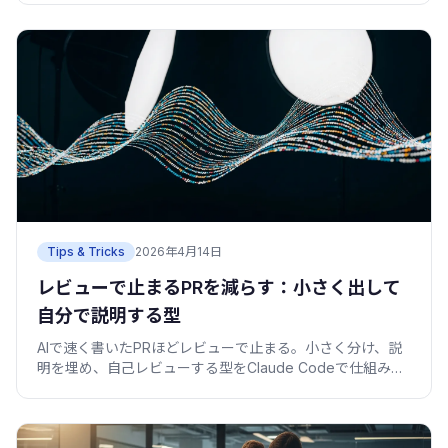
僕の失敗込みでまとめます。
Tips & Tricks
2026年4月14日
レビューで止まるPRを減らす：小さく出して
自分で説明する型
AIで速く書いたPRほどレビューで止まる。小さく分け、説
明を埋め、自己レビューする型をClaude Codeで仕組み
化。コピペで動く差分サイズCI付き。