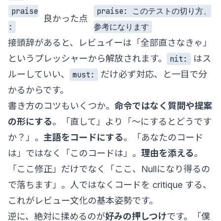
praise
praise: このテストの切り方、
良かった点
:
参考になります
接頭辞があると、レビュイーは「全部直さなきゃ」
というプレッシャーから解放されます。
はス
nit:
ルーしていい、
だけ必ず対応、と一目で分
must:
かるからです。
書き方のコツもいくつか。
命令ではなく質問や提案
の形にする
。「直して」より「〜にするとどうです
か？」。
主語をコードにする
。「あなたのコード
は」ではなく「このコードは」。
理由を添える
。
「ここ修正」だけでなく「ここ、Nullになり得るの
で落ちます」。人ではなくコードを critique する、
これがレビュー文化の基本姿勢です。
逆に、絶対に揉めるのが
好みの押しつけ
です。「僕