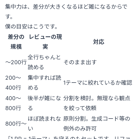
集中力は、差分が大きくなるほど雑になるからで
す。
僕の目安はこうです。
差分の
レビューの現
対応
規模
実
全行ちゃんと
〜200行
そのまま出す
読める
200〜
集中すれば読
1テーマに絞れているか確認
400行
める
400〜
後半が雑にな
分割を検討。無理なら観点
800行
る
を絞って依頼
ほぼ読まれな
原則分割。生成コード等の
800行〜
い
例外のみ許可
「1 PR = 1テーマ」を守るのもセットです。リファ