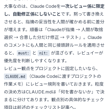
大事なのは、Claude Codeを
一次レビュー係に限定
し、自動修正係にしないこと
です。黙って書き換え
させると、指摘の妥当性を人間が確かめる前に差分
が増えます。順番は「Claudeが指摘 → 人間が取捨
選択 → 合意した分だけ修正 → テスト」。Claude
のコメントにも人間と同じ接頭辞ルールを適用させ
ると、
と
が混ざらず、レビュイーが
must:
nit:
優先度を判断しやすくなります。
レビュー観点をプロジェクトに固定したいなら、
（Claude Codeに渡すプロジェクトの
CLAUDE.md
作業メモ）にレビュー規則を書いておきます。粒度
の決め方は
CLAUDE.mdは「何を書かないか」で決
まる
に分けてあります。観点別の具体的なチェック
項目は前述の
チェックリスト記事
へ。