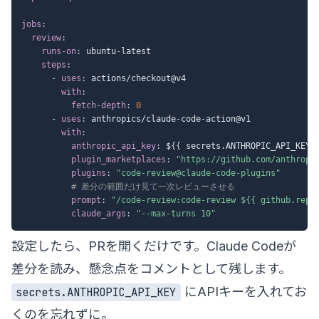
jobs
:
review
:
runs-on
:
 ubuntu
-
latest

steps
:
-
uses
:
 actions/checkout@v4

with
:
fetch-depth
:
0
-
uses
:
 anthropics/claude
-
code
-
action@v1

with
:
anthropic_api_key
:
 $
{
{
 secrets.ANTHROPIC_API_KEY 
plugin_marketplaces
:
"https://github.com/anthropi
plugins
:
"code-review@claude-code-plugins"
# 差分の範囲だけ見て一次レビューさせる
prompt
:
"/code-review:code-review ${{ github.repo
claude_args
:
"--max-turns 10"
設定したら、PRを開くだけです。Claude Codeが
差分を読み、懸念点をコメントとして残します。
にAPIキーを入れてお
secrets.ANTHROPIC_API_KEY
くのを忘れずに。