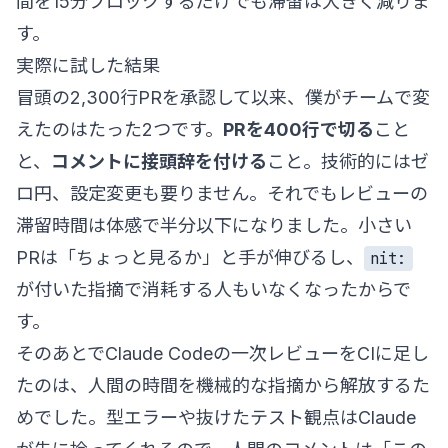
間を15分ブロックするだけでも滞留は大きく減りま
す。
実際に試した結果
冒頭の2,300行PRを承認して以来、僕がチームで変
えたのはたった2つです。
PRを400行で切る
こと
と、
コメントに接頭辞を付ける
こと。技術的にはゼ
ロ円、設定変更も要りません。それでもレビューの
滞留時間は体感で半分以下になりました。小さい
PRは「ちょっと見るか」と手が伸びるし、
nit:
が付いた指摘で消耗する人もいなくなったからで
す。
そのあとでClaude Codeの一次レビューをCIに足し
たのは、人間の時間を機械的な指摘から解放するた
めでした。型エラーや抜けたテスト観点はClaude