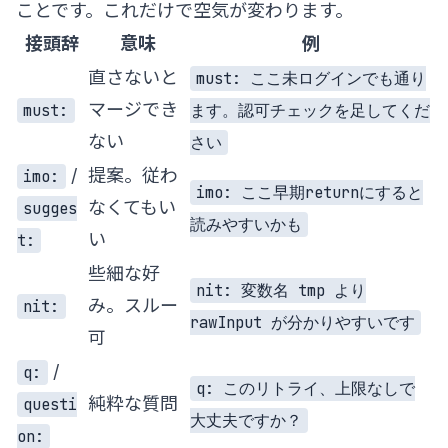
ことです。これだけで空気が変わります。
接頭辞
意味
例
直さないと
must: ここ未ログインでも通り
マージでき
must:
ます。認可チェックを足してくだ
ない
さい
/
提案。従わ
imo:
imo: ここ早期returnにすると
なくてもい
sugges
読みやすいかも
い
t:
些細な好
nit: 変数名 tmp より
み。スルー
nit:
rawInput が分かりやすいです
可
/
q:
q: このリトライ、上限なしで
純粋な質問
questi
大丈夫ですか？
on: