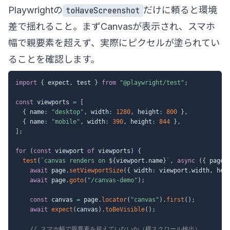
Playwrightの
だけに頼ると環境
toHaveScreenshot
差で揺れること。まずCanvasが表示され、スマホ
幅で親要素を超えず、実際にピクセルが塗られてい
ることを確認します。
import
{
 expect
,
 test 
}
from
"@playwright/test"
;
const
 viewports 
=
[
{
 name
:
"desktop"
,
 width
:
1280
,
 height
:
800
}
,
{
 name
:
"mobile"
,
 width
:
390
,
 height
:
844
}
,
]
;
for
(
const
 viewport 
of
 viewports
)
{
test
(
`
canvas renders on 
${
viewport
.
name
}
`
,
async
(
{
 page 
await
 page
.
setViewportSize
(
{
 width
:
 viewport
.
width
,
 hei
await
 page
.
goto
(
"/canvas-demo"
)
;
const
 canvas 
=
 page
.
locator
(
"canvas"
)
.
first
(
)
;
await
expect
(
canvas
)
.
toBeVisible
(
)
;
// スマホ幅で親要素を超えていないか（横スクロール検出）