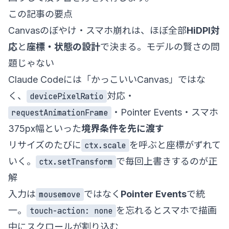
この記事の要点
Canvasのぼやけ・スマホ崩れは、ほぼ全部
HiDPI対
応
と
座標・状態の設計
で決まる。モデルの賢さの問
題じゃない
Claude Codeには「かっこいいCanvas」ではな
く、
対応・
devicePixelRatio
・Pointer Events・スマホ
requestAnimationFrame
375px幅といった
境界条件を先に渡す
リサイズのたびに
を呼ぶと座標がずれて
ctx.scale
いく。
で毎回上書きするのが正
ctx.setTransform
解
入力は
ではなく
Pointer Events
で統
mousemove
一。
を忘れるとスマホで描画
touch-action: none
中にスクロールが割り込む