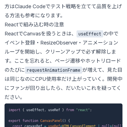
方は
Claude Codeでテスト戦略を立てて品質を上げ
る方法
も参考になります。
Reactで組み込む時の注意
ReactでCanvasを扱うときは、
の中で
useEffect
イベント登録・ResizeObserver・アニメーション
ループを開始し、クリーンアップで必ず解除しま
す。ここを忘れると、ページ遷移やホットリロード
のたびに
が増えて、見た目
requestAnimationFrame
は同じなのにCPU使用率だけ上がっていく。開発中
にファンが回り出したら、だいたいこれを疑ってく
ださい。
import
{
 useEffect
,
 useRef 
}
from
"react"
;
export
function
CanvasPanel
(
)
{
const
 canvasRef 
=
useRef
<
HTMLCanvasElement 
|
null
>
(
null
)
;