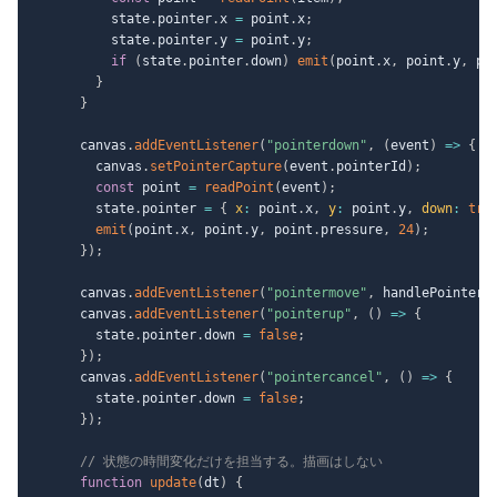
          state
.
pointer
.
x 
=
 point
.
x
;
          state
.
pointer
.
y 
=
 point
.
y
;
if
(
state
.
pointer
.
down
)
emit
(
point
.
x
,
 point
.
y
,
 po
}
}
      canvas
.
addEventListener
(
"pointerdown"
,
(
event
)
=>
{
        canvas
.
setPointerCapture
(
event
.
pointerId
)
;
const
 point 
=
readPoint
(
event
)
;
        state
.
pointer 
=
{
x
:
 point
.
x
,
y
:
 point
.
y
,
down
:
tru
emit
(
point
.
x
,
 point
.
y
,
 point
.
pressure
,
24
)
;
}
)
;
      canvas
.
addEventListener
(
"pointermove"
,
 handlePointerM
      canvas
.
addEventListener
(
"pointerup"
,
(
)
=>
{
        state
.
pointer
.
down 
=
false
;
}
)
;
      canvas
.
addEventListener
(
"pointercancel"
,
(
)
=>
{
        state
.
pointer
.
down 
=
false
;
}
)
;
// 状態の時間変化だけを担当する。描画はしない
function
update
(
dt
)
{