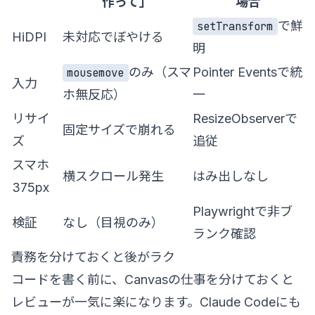
作って」
場合
で鮮
setTransform
HiDPI
未対応でぼやける
明
のみ（スマ
Pointer Eventsで統
mousemove
入力
ホ無反応）
一
リサイ
ResizeObserverで
固定サイズで崩れる
ズ
追従
スマホ
横スクロール発生
はみ出しなし
375px
Playwrightで非ブ
検証
なし（目視のみ）
ランク確認
責務を分けておくと後がラク
コードを書く前に、Canvasの仕事を分けておくと
レビューが一気に楽になります。Claude Codeにも