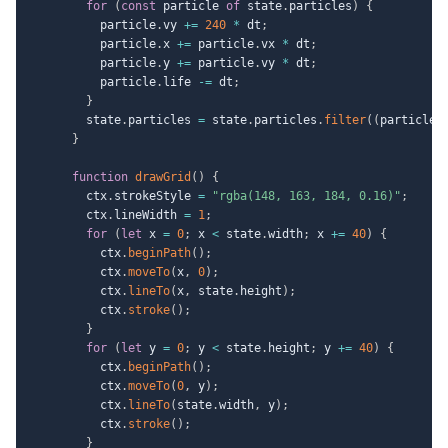
for
(
const
 particle 
of
 state
.
particles
)
{
          particle
.
vy 
+=
240
*
 dt
;
          particle
.
x 
+=
 particle
.
vx 
*
 dt
;
          particle
.
y 
+=
 particle
.
vy 
*
 dt
;
          particle
.
life 
-=
 dt
;
}
        state
.
particles 
=
 state
.
particles
.
filter
(
(
particle
)
}
function
drawGrid
(
)
{
        ctx
.
strokeStyle 
=
"rgba(148, 163, 184, 0.16)"
;
        ctx
.
lineWidth 
=
1
;
for
(
let
 x 
=
0
;
 x 
<
 state
.
width
;
 x 
+=
40
)
{
          ctx
.
beginPath
(
)
;
          ctx
.
moveTo
(
x
,
0
)
;
          ctx
.
lineTo
(
x
,
 state
.
height
)
;
          ctx
.
stroke
(
)
;
}
for
(
let
 y 
=
0
;
 y 
<
 state
.
height
;
 y 
+=
40
)
{
          ctx
.
beginPath
(
)
;
          ctx
.
moveTo
(
0
,
 y
)
;
          ctx
.
lineTo
(
state
.
width
,
 y
)
;
          ctx
.
stroke
(
)
;
}