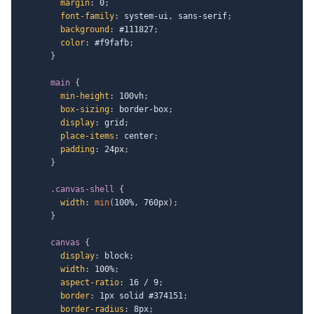
margin
:
 0
;
font-family
:
 system-ui
,
 sans-serif
;
background
:
 #111827
;
color
:
 #f9fafb
;
}
main
{
min-height
:
 100vh
;
box-sizing
:
 border-box
;
display
:
 grid
;
place-items
:
 center
;
padding
:
 24px
;
}
.canvas-shell
{
width
:
min
(
100%
,
 760px
)
;
}
canvas
{
display
:
 block
;
width
:
 100%
;
aspect-ratio
:
 16 / 9
;
border
:
 1px solid #374151
;
border-radius
:
 8px
;