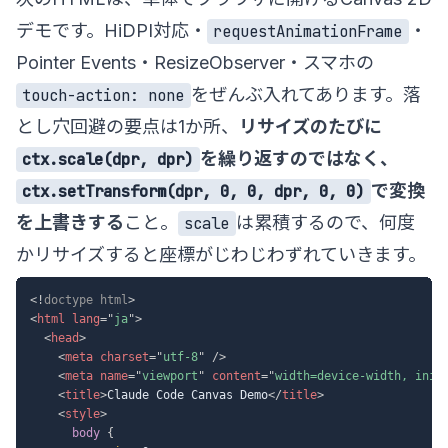
デモです。HiDPI対応・
・
requestAnimationFrame
Pointer Events・ResizeObserver・スマホの
をぜんぶ入れてあります。落
touch-action: none
とし穴回避の要点は1か所、
リサイズのたびに
を繰り返すのではなく、
ctx.scale(dpr, dpr)
で変換
ctx.setTransform(dpr, 0, 0, dpr, 0, 0)
を上書きする
こと。
は累積するので、何度
scale
かリサイズすると座標がじわじわずれていきます。
<!
doctype
html
>
<
html
lang
=
"
ja
"
>
<
head
>
<
meta
charset
=
"
utf-8
"
/>
<
meta
name
=
"
viewport
"
content
=
"
width=device-width, init
<
title
>
Claude Code Canvas Demo
</
title
>
<
style
>
body
{