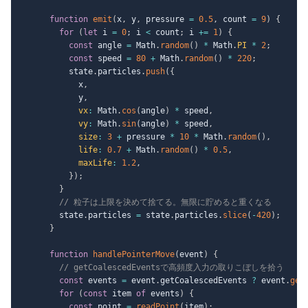
function
emit
(
x
,
 y
,
 pressure 
=
0.5
,
 count 
=
9
)
{
for
(
let
 i 
=
0
;
 i 
<
 count
;
 i 
+=
1
)
{
const
 angle 
=
 Math
.
random
(
)
*
 Math
.
PI
*
2
;
const
 speed 
=
80
+
 Math
.
random
(
)
*
220
;
          state
.
particles
.
push
(
{
            x
,
            y
,
vx
:
 Math
.
cos
(
angle
)
*
 speed
,
vy
:
 Math
.
sin
(
angle
)
*
 speed
,
size
:
3
+
 pressure 
*
10
*
 Math
.
random
(
)
,
life
:
0.7
+
 Math
.
random
(
)
*
0.5
,
maxLife
:
1.2
,
}
)
;
}
// 粒子は上限を決めて捨てる。無限に貯めると重くなる
        state
.
particles 
=
 state
.
particles
.
slice
(
-
420
)
;
}
function
handlePointerMove
(
event
)
{
// getCoalescedEventsで高頻度入力の取りこぼしを拾う
const
 events 
=
 event
.
getCoalescedEvents 
?
 event
.
get
for
(
const
 item 
of
 events
)
{
const
 point 
=
readPoint
(
item
)
;