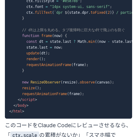
        ctx
.
fillStyle 
=
"#e5e7eb"
;
        ctx
.
font 
=
"14px system-ui, sans-serif"
;
        ctx
.
fillText
(
`
dpr 
${
state
.
dpr
.
toFixed
(
2
)
}
 / particl
}
// dtは上限を丸める。タブ復帰時に巨大なdtで飛ぶのを防ぐ
function
frame
(
now
)
{
const
 dt 
=
 state
.
last 
?
 Math
.
min
(
(
now 
-
 state
.
last
)
        state
.
last 
=
 now
;
update
(
dt
)
;
render
(
)
;
requestAnimationFrame
(
frame
)
;
}
new
ResizeObserver
(
resize
)
.
observe
(
canvas
)
;
resize
(
)
;
requestAnimationFrame
(
frame
)
;
</
script
>
</
body
>
</
html
>
このコードをClaude Codeにレビューさせるなら、
「
の累積がないか」「スマホ幅で
ctx.scale