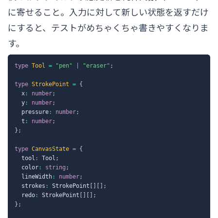
に寄せること。入力に対して新しい状態を返すだけ
にすると、テストがめちゃくちゃ書きやすくなりま
す。
type
Tool
=
"pen"
|
"eraser"
;
type
StrokePoint
=
{
  x
:
number
;
  y
:
number
;
  pressure
:
number
;
  t
:
number
;
}
;
type
CanvasState
=
{
  tool
:
 Tool
;
  color
:
string
;
  lineWidth
:
number
;
  strokes
:
 StrokePoint
[
]
[
]
;
  redo
:
 StrokePoint
[
]
[
]
;
}
;