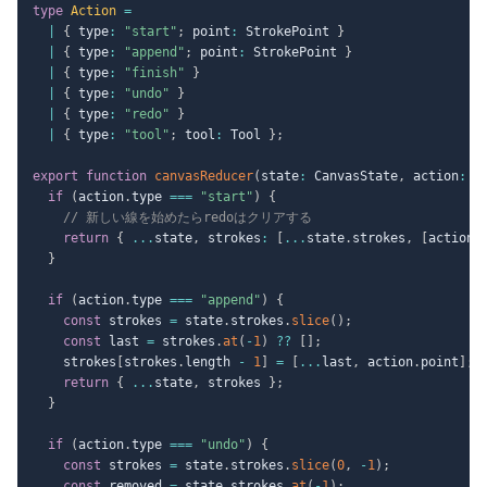
type
Action
=
|
{
 type
:
"start"
;
 point
:
 StrokePoint 
}
|
{
 type
:
"append"
;
 point
:
 StrokePoint 
}
|
{
 type
:
"finish"
}
|
{
 type
:
"undo"
}
|
{
 type
:
"redo"
}
|
{
 type
:
"tool"
;
 tool
:
 Tool 
}
;
export
function
canvasReducer
(
state
:
 CanvasState
,
 action
:
 A
if
(
action
.
type 
===
"start"
)
{
// 新しい線を始めたらredoはクリアする
return
{
...
state
,
 strokes
:
[
...
state
.
strokes
,
[
action
.
}
if
(
action
.
type 
===
"append"
)
{
const
 strokes 
=
 state
.
strokes
.
slice
(
)
;
const
 last 
=
 strokes
.
at
(
-
1
)
??
[
]
;
    strokes
[
strokes
.
length 
-
1
]
=
[
...
last
,
 action
.
point
]
;
return
{
...
state
,
 strokes 
}
;
}
if
(
action
.
type 
===
"undo"
)
{
const
 strokes 
=
 state
.
strokes
.
slice
(
0
,
-
1
)
;
const
 removed 
=
 state
.
strokes
.
at
(
-
1
)
;