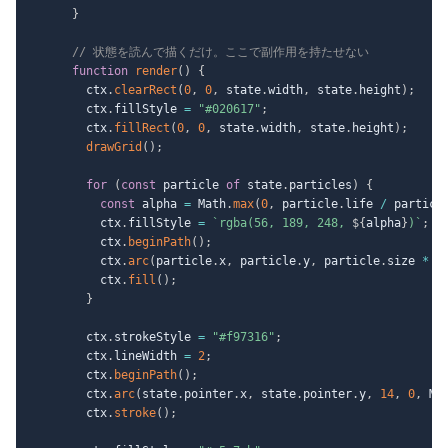
}
// 状態を読んで描くだけ。ここで副作用を持たせない
function
render
(
)
{
        ctx
.
clearRect
(
0
,
0
,
 state
.
width
,
 state
.
height
)
;
        ctx
.
fillStyle 
=
"#020617"
;
        ctx
.
fillRect
(
0
,
0
,
 state
.
width
,
 state
.
height
)
;
drawGrid
(
)
;
for
(
const
 particle 
of
 state
.
particles
)
{
const
 alpha 
=
 Math
.
max
(
0
,
 particle
.
life 
/
 particl
          ctx
.
fillStyle 
=
`
rgba(56, 189, 248, 
${
alpha
}
)
`
;
          ctx
.
beginPath
(
)
;
          ctx
.
arc
(
particle
.
x
,
 particle
.
y
,
 particle
.
size 
*
 a
          ctx
.
fill
(
)
;
}
        ctx
.
strokeStyle 
=
"#f97316"
;
        ctx
.
lineWidth 
=
2
;
        ctx
.
beginPath
(
)
;
        ctx
.
arc
(
state
.
pointer
.
x
,
 state
.
pointer
.
y
,
14
,
0
,
 Ma
        ctx
.
stroke
(
)
;