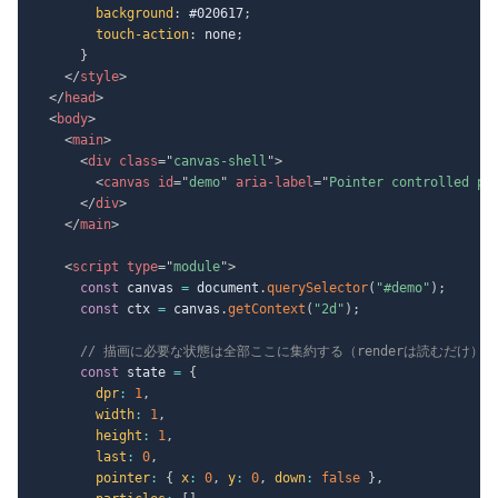
background
:
 #020617
;
touch-action
:
 none
;
}
</
style
>
</
head
>
<
body
>
<
main
>
<
div
class
=
"
canvas-shell
"
>
<
canvas
id
=
"
demo
"
aria-label
=
"
Pointer controlled pa
</
div
>
</
main
>
<
script
type
=
"
module
"
>
const
 canvas 
=
 document
.
querySelector
(
"#demo"
)
;
const
 ctx 
=
 canvas
.
getContext
(
"2d"
)
;
// 描画に必要な状態は全部ここに集約する（renderは読むだけ）
const
 state 
=
{
dpr
:
1
,
width
:
1
,
height
:
1
,
last
:
0
,
pointer
:
{
x
:
0
,
y
:
0
,
down
:
false
}
,