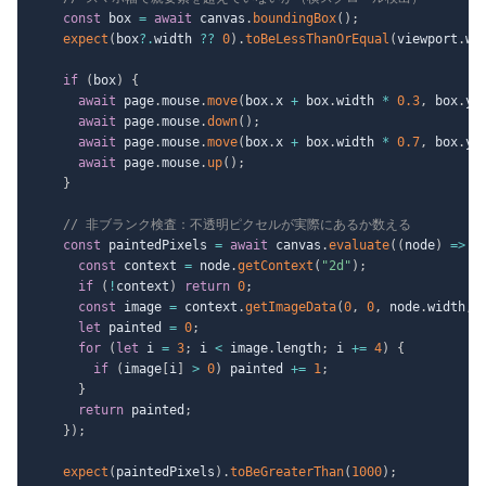
const
 box 
=
await
 canvas
.
boundingBox
(
)
;
expect
(
box
?.
width 
??
0
)
.
toBeLessThanOrEqual
(
viewport
.
wi
if
(
box
)
{
await
 page
.
mouse
.
move
(
box
.
x 
+
 box
.
width 
*
0.3
,
 box
.
y 
await
 page
.
mouse
.
down
(
)
;
await
 page
.
mouse
.
move
(
box
.
x 
+
 box
.
width 
*
0.7
,
 box
.
y 
await
 page
.
mouse
.
up
(
)
;
}
// 非ブランク検査：不透明ピクセルが実際にあるか数える
const
 paintedPixels 
=
await
 canvas
.
evaluate
(
(
node
)
=>
{
const
 context 
=
 node
.
getContext
(
"2d"
)
;
if
(
!
context
)
return
0
;
const
 image 
=
 context
.
getImageData
(
0
,
0
,
 node
.
width
,
 
let
 painted 
=
0
;
for
(
let
 i 
=
3
;
 i 
<
 image
.
length
;
 i 
+=
4
)
{
if
(
image
[
i
]
>
0
)
 painted 
+=
1
;
}
return
 painted
;
}
)
;
expect
(
paintedPixels
)
.
toBeGreaterThan
(
1000
)
;