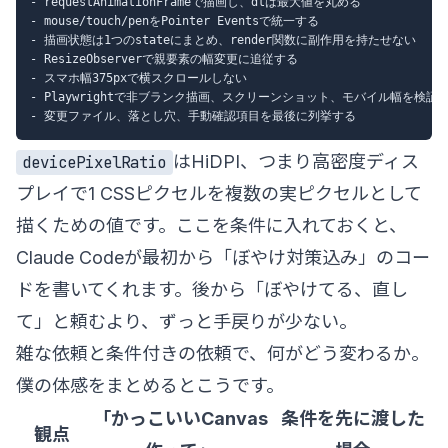
- requestAnimationFrameで描画し、dtは最大値を丸める

- mouse/touch/penをPointer Eventsで統一する

- 描画状態は1つのstateにまとめ、render関数に副作用を持たせない

- ResizeObserverで親要素の幅変更に追従する

- スマホ幅375pxで横スクロールしない

- Playwrightで非ブランク描画、スクリーンショット、モバイル幅を検証す
はHiDPI、つまり高密度ディス
devicePixelRatio
プレイで1 CSSピクセルを複数の実ピクセルとして
描くための値です。ここを条件に入れておくと、
Claude Codeが最初から「ぼやけ対策込み」のコー
ドを書いてくれます。後から「ぼやけてる、直し
て」と頼むより、ずっと手戻りが少ない。
雑な依頼と条件付きの依頼で、何がどう変わるか。
僕の体感をまとめるとこうです。
「かっこいいCanvas
条件を先に渡した
観点