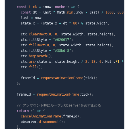
const
tick
=
(
now
:
number
)
=>
{
const
 dt 
=
 last 
?
 Math
.
min
(
(
now 
-
 last
)
/
1000
,
0.033
      last 
=
 now
;
      state
.
x 
=
(
state
.
x 
+
 dt 
*
80
)
%
 state
.
width
;
      ctx
.
clearRect
(
0
,
0
,
 state
.
width
,
 state
.
height
)
;
      ctx
.
fillStyle 
=
"#020617"
;
      ctx
.
fillRect
(
0
,
0
,
 state
.
width
,
 state
.
height
)
;
      ctx
.
fillStyle 
=
"#38bdf8"
;
      ctx
.
beginPath
(
)
;
      ctx
.
arc
(
state
.
x
,
 state
.
height 
/
2
,
18
,
0
,
 Math
.
PI
*
2
      ctx
.
fill
(
)
;
      frameId 
=
requestAnimationFrame
(
tick
)
;
}
;
    frameId 
=
requestAnimationFrame
(
tick
)
;
// アンマウント時にループとObserverを必ず止める
return
(
)
=>
{
cancelAnimationFrame
(
frameId
)
;
      observer
.
disconnect
(
)
;
}
;