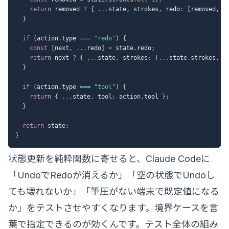
return
 removed 
?
{
...
state
,
 strokes
,
 redo
:
[
removed
,
.
}
if
(
action
.
type 
===
"redo"
)
{
const
[
next
,
...
redo
]
=
 state
.
redo
;
return
 next 
?
{
...
state
,
 strokes
:
[
...
state
.
strokes
,
 n
}
if
(
action
.
type 
===
"tool"
)
{
return
{
...
state
,
 tool
:
 action
.
tool 
}
;
}
return
 state
;
}
状態更新を純粋関数に寄せると、Claude Codeに
「UndoでRedoが消えるか」「空の状態でUndoし
ても壊れないか」「筆圧がない端末で既定値になる
か」をテストさせやすくなります。境界ケースを言
葉で指定できるのが効くんです。テスト全体の組み