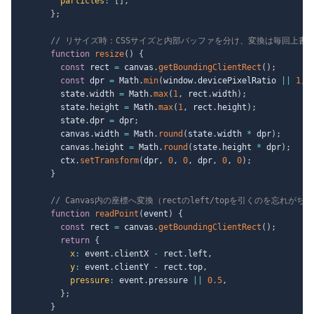
particles
:
[
]
,
}
;
// リサイズ時：CSSサイズと内部バッファを分け、変換は毎回上書
function
resize
(
)
{
const
 rect 
=
 canvas
.
getBoundingClientRect
(
)
;
const
 dpr 
=
 Math
.
min
(
window
.
devicePixelRatio 
||
1
,
        state
.
width 
=
 Math
.
max
(
1
,
 rect
.
width
)
;
        state
.
height 
=
 Math
.
max
(
1
,
 rect
.
height
)
;
        state
.
dpr 
=
 dpr
;
        canvas
.
width 
=
 Math
.
round
(
state
.
width 
*
 dpr
)
;
        canvas
.
height 
=
 Math
.
round
(
state
.
height 
*
 dpr
)
;
        ctx
.
setTransform
(
dpr
,
0
,
0
,
 dpr
,
0
,
0
)
;
}
// Canvas内の座標へ変換（rectのleft/topを引くのを忘れがち）
function
readPoint
(
event
)
{
const
 rect 
=
 canvas
.
getBoundingClientRect
(
)
;
return
{
x
:
 event
.
clientX 
-
 rect
.
left
,
y
:
 event
.
clientY 
-
 rect
.
top
,
pressure
:
 event
.
pressure 
||
0.5
,
}
;
}