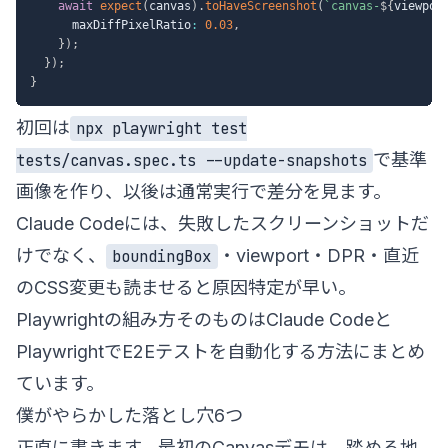
await
expect
(
canvas
)
.
toHaveScreenshot
(
`
canvas-
${
viewpor
      maxDiffPixelRatio
:
0.03
,
}
)
;
}
)
;
}
初回は
npx playwright test
で基準
tests/canvas.spec.ts --update-snapshots
画像を作り、以後は通常実行で差分を見ます。
Claude Codeには、失敗したスクリーンショットだ
けでなく、
・viewport・DPR・直近
boundingBox
のCSS変更も読ませると原因特定が早い。
Playwrightの組み方そのものは
Claude Codeと
PlaywrightでE2Eテストを自動化する方法
にまとめ
ています。
僕がやらかした落とし穴6つ
正直に書きます。最初のCanvasデモは、踏める地