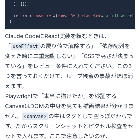
}
,
[
]
)
;
return
<
canvas
ref
=
{
canvasRef
}
className
=
"
w-full aspect-v
}
Claude CodeにReact実装を頼むときは、
「
の戻り値で解除する」「依存配列を
useEffect
変えた時に二重起動しない」「CSSで高さが決まっ
ている」をレビュー条件に入れてください。この3
つを言っておくだけで、ループ残留の事故がほぼ消
えます。
Playwrightで「本当に描けたか」を検証する
CanvasはDOMの中身を見ても描画結果が分かりま
せん。
の中はタグとして空っぽだからで
<canvas>
す。だからスクリーンショットとピクセル検査をセ
ットで入れます。ここで注意したいのが、