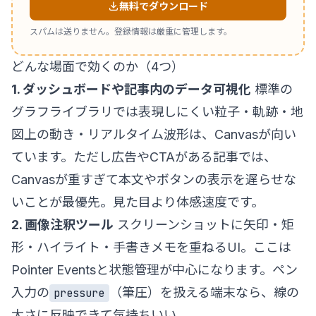
無料でダウンロード
スパムは送りません。登録情報は厳重に管理します。
どんな場面で効くのか（4つ）
1. ダッシュボードや記事内のデータ可視化
標準の
グラフライブラリでは表現しにくい粒子・軌跡・地
図上の動き・リアルタイム波形は、Canvasが向い
ています。ただし広告やCTAがある記事では、
Canvasが重すぎて本文やボタンの表示を遅らせな
いことが最優先。見た目より体感速度です。
2. 画像注釈ツール
スクリーンショットに矢印・矩
形・ハイライト・手書きメモを重ねるUI。ここは
Pointer Eventsと状態管理が中心になります。ペン
入力の
（筆圧）を扱える端末なら、線の
pressure
太さに反映できて気持ちいい。