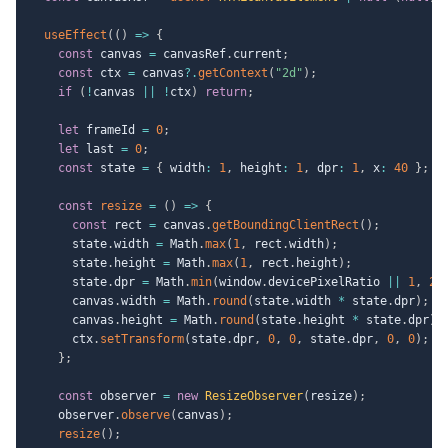
useEffect
(
(
)
=>
{
const
 canvas 
=
 canvasRef
.
current
;
const
 ctx 
=
 canvas
?.
getContext
(
"2d"
)
;
if
(
!
canvas 
||
!
ctx
)
return
;
let
 frameId 
=
0
;
let
 last 
=
0
;
const
 state 
=
{
 width
:
1
,
 height
:
1
,
 dpr
:
1
,
 x
:
40
}
;
const
resize
=
(
)
=>
{
const
 rect 
=
 canvas
.
getBoundingClientRect
(
)
;
      state
.
width 
=
 Math
.
max
(
1
,
 rect
.
width
)
;
      state
.
height 
=
 Math
.
max
(
1
,
 rect
.
height
)
;
      state
.
dpr 
=
 Math
.
min
(
window
.
devicePixelRatio 
||
1
,
2
)
      canvas
.
width 
=
 Math
.
round
(
state
.
width 
*
 state
.
dpr
)
;
      canvas
.
height 
=
 Math
.
round
(
state
.
height 
*
 state
.
dpr
)
;
      ctx
.
setTransform
(
state
.
dpr
,
0
,
0
,
 state
.
dpr
,
0
,
0
)
;
}
;
const
 observer 
=
new
ResizeObserver
(
resize
)
;
    observer
.
observe
(
canvas
)
;
resize
(
)
;