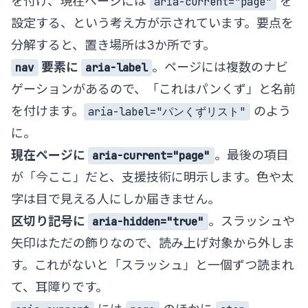
を付け、現在ページには
を
aria-current="page"
設定する、という考え方が示されています。要点を
分解すると、置き場所は3か所です。
要素に
。ページには複数のナビ
nav
aria-label
ゲーションがあるので、「これはパンくず」と名前
を付けます。
のよう
aria-label="パンくずリスト"
に。
現在ページに
。最後の項目
aria-current="page"
が「今ここ」だと、支援技術に明示します。色や太
字は目で見える人にしか届きません。
区切り記号に
。スラッシュや
aria-hidden="true"
矢印はただの飾りなので、読み上げ対象から外しま
す。これがないと「スラッシュ」と一個ずつ読まれ
て、耳障りです。