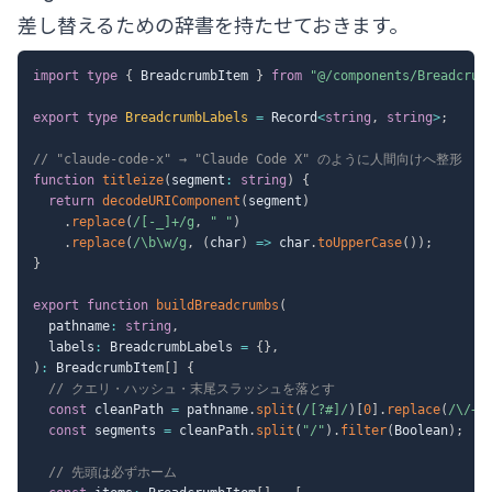
差し替えるための辞書を持たせておきます。
import
type
{
 BreadcrumbItem 
}
from
"@/components/Breadcrum
export
type
BreadcrumbLabels
=
 Record
<
string
,
string
>
;
// "claude-code-x" → "Claude Code X" のように人間向けへ整形
function
titleize
(
segment
:
string
)
{
return
decodeURIComponent
(
segment
)
.
replace
(
/
[-_]+
/
g
,
" "
)
.
replace
(
/
\b\w
/
g
,
(
char
)
=>
 char
.
toUpperCase
(
)
)
;
}
export
function
buildBreadcrumbs
(
  pathname
:
string
,
  labels
:
 BreadcrumbLabels 
=
{
}
,
)
:
 BreadcrumbItem
[
]
{
// クエリ・ハッシュ・末尾スラッシュを落とす
const
 cleanPath 
=
 pathname
.
split
(
/
[?#]
/
)
[
0
]
.
replace
(
/
\/+$
const
 segments 
=
 cleanPath
.
split
(
"/"
)
.
filter
(
Boolean
)
;
// 先頭は必ずホーム