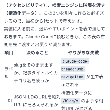
（アクセシビリティ）
、
検索エンジンに階層を渡す
（構造化データ）
。この3つを別々に作ると必ずズ
レるので、最初から1セットで考えます。
実装に入る前に、迷いやすいポイントを表で潰して
おきます。Claude Codeに頼むときも、この表の右
側を先に渡すと出戻りが減ります。
項目
決めること
やりがちな失敗
claude-code-
slugをそのまま出す
ラベ
breadcrumb-
か、記事タイトルやカ
ル
が生で表
navigation
テゴリ名を使うか
示される
構造化データに
JSON-LDのURLを絶対
URL
のような相
/blog/x
URLにそろえられるか
対URLが混ざる