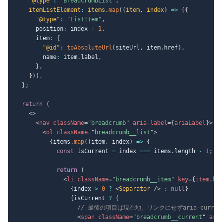
"@type"
:
"BreadcrumbList"
,
    itemListElement
:
 items
.
map
(
(
item
,
 index
)
=>
(
{
"@type"
:
"ListItem"
,
      position
:
 index 
+
1
,
      item
:
{
"@id"
:
toAbsoluteUrl
(
siteUrl
,
 item
.
href
)
,
        name
:
 item
.
label
,
}
,
}
)
)
,
}
;
return
(
<
>
<
nav
className
=
"
breadcrumb
"
aria-label
=
{
ariaLabel
}
>
<
ol
className
=
"
breadcrumb__list
"
>
{
items
.
map
(
(
item
,
 index
)
=>
{
const
 isCurrent 
=
 index 
===
 items
.
length 
-
1
;
return
(
<
li
className
=
"
breadcrumb__item
"
key
=
{
item
.
hr
{
index 
>
0
?
<
Separator
/>
:
null
}
{
isCurrent 
?
(
// 最後の項目は現在地。リンクにせずaria-curre
<
span
className
=
"
breadcrumb__current
"
ari