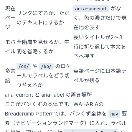
現在
がな
aria-current
リンクにするか、ただ
ペー
く、色の濃さだけで現
のテキストにするか
ジ
在地を表す
長いタイトルが2〜3
モバ
全階層を見せるか、中
行に折り返して本文を
イル
間を省略するか
下へ押す
や
のロケ
/en/
/ko/
多言
英語ページに日本語ラ
ールでラベルをどう切
語
ベルが残る
り替えるか
aria-current と aria-label の置き場所
ここがパンくずの本体です。WAI-ARIAの
Breadcrumb Pattern
では、パンくず全体を
要
nav
素（ナビゲーションランドマーク）に入れ、ラベル