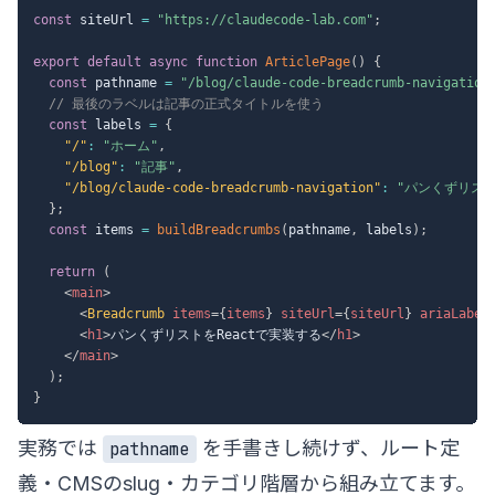
const
 siteUrl 
=
"https://claudecode-lab.com"
;
export
default
async
function
ArticlePage
(
)
{
const
 pathname 
=
"/blog/claude-code-breadcrumb-navigation
// 最後のラベルは記事の正式タイトルを使う
const
 labels 
=
{
"/"
:
"ホーム"
,
"/blog"
:
"記事"
,
"/blog/claude-code-breadcrumb-navigation"
:
"パンくずリスト
}
;
const
 items 
=
buildBreadcrumbs
(
pathname
,
 labels
)
;
return
(
<
main
>
<
Breadcrumb
items
=
{
items
}
siteUrl
=
{
siteUrl
}
ariaLabel
<
h1
>
パンくずリストをReactで実装する
</
h1
>
</
main
>
)
;
}
実務では
を手書きし続けず、ルート定
pathname
義・CMSのslug・カテゴリ階層から組み立てます。