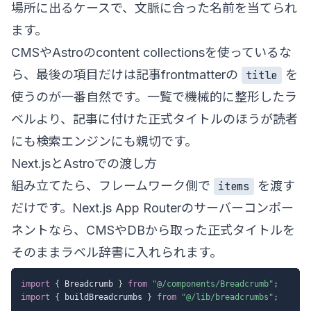
場所に出るケースで、文脈に合った名前を当てられ
ます。
CMSやAstroのcontent collectionsを使っているな
ら、最後の項目だけは記事frontmatterの
を
title
使うのが一番自然です。一覧で機械的に整形したラ
ベルより、記事に付けた正式タイトルのほうが読者
にも検索エンジンにも親切です。
Next.jsとAstroでの渡し方
組み立てたら、フレームワーク側で
を渡す
items
だけです。Next.js App Routerのサーバーコンポー
ネントなら、CMSやDBから取った正式タイトルを
そのままラベル辞書に入れられます。
import
{
 Breadcrumb 
}
from
"@/components/Breadcrumb"
;
import
{
 buildBreadcrumbs 
}
from
"@/lib/breadcrumbs"
;