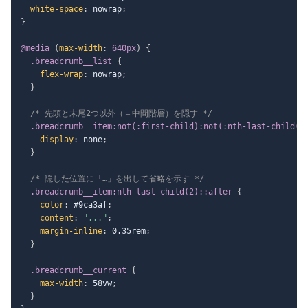
white-space
:
 nowrap
;
}
@media
(
max-width
:
 640px
)
{
.breadcrumb__list
{
flex-wrap
:
 nowrap
;
}
/* 先頭と末尾2つ以外（＝中間階層）を隠す */
.breadcrumb__item:not(:first-child):not(:nth-last-child(-
display
:
 none
;
}
/* 隠した位置に「…」を出して省略を示す */
.breadcrumb__item:nth-last-child(2)::after
{
color
:
 #9ca3af
;
content
:
"..."
;
margin-inline
:
 0.35rem
;
}
.breadcrumb__current
{
max-width
:
 58vw
;
}