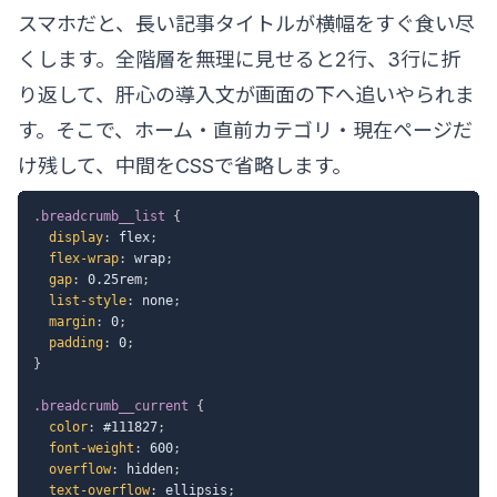
スマホだと、長い記事タイトルが横幅をすぐ食い尽
くします。全階層を無理に見せると2行、3行に折
り返して、肝心の導入文が画面の下へ追いやられま
す。そこで、ホーム・直前カテゴリ・現在ページだ
け残して、中間をCSSで省略します。
.breadcrumb__list
{
display
:
 flex
;
flex-wrap
:
 wrap
;
gap
:
 0.25rem
;
list-style
:
 none
;
margin
:
 0
;
padding
:
 0
;
}
.breadcrumb__current
{
color
:
 #111827
;
font-weight
:
 600
;
overflow
:
 hidden
;
text-overflow
:
 ellipsis
;