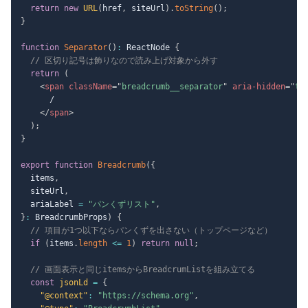
return
new
URL
(
href
,
 siteUrl
)
.
toString
(
)
;
}
function
Separator
(
)
:
 ReactNode 
{
// 区切り記号は飾りなので読み上げ対象から外す
return
(
<
span
className
=
"
breadcrumb__separator
"
aria-hidden
=
"
tr
      /

</
span
>
)
;
}
export
function
Breadcrumb
(
{
  items
,
  siteUrl
,
  ariaLabel 
=
"パンくずリスト"
,
}
:
 BreadcrumbProps
)
{
// 項目が1つ以下ならパンくずを出さない（トップページなど）
if
(
items
.
length
<=
1
)
return
null
;
// 画面表示と同じitemsからBreadcrumListを組み立てる
const
 jsonLd 
=
{
"@context"
:
"https://schema.org"
,