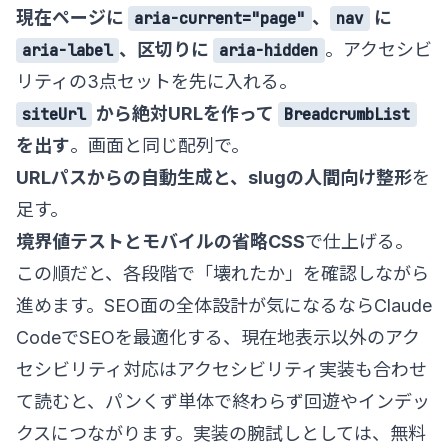
現在ページに
、
に
aria-current="page"
nav
、区切りに
。アクセシビ
aria-label
aria-hidden
リティの3点セットを先に入れる。
から絶対URLを作って
siteUrl
BreadcrumbList
を出す
。画面と同じ配列で。
URLパスからの自動生成と、slugの人間向け整形
を
足す。
境界値テストとモバイルの省略CSS
で仕上げる。
この順だと、各段階で「壊れたか」を確認しながら
進めます。SEO面の全体設計が気になるなら
Claude
CodeでSEOを最適化する
、現在地表示以外のアク
セシビリティ対応は
アクセシビリティ実装
も合わせ
て読むと、パンくず単体で終わらず回遊やインデッ
クスにつながります。実装の腕試しとしては、
無料