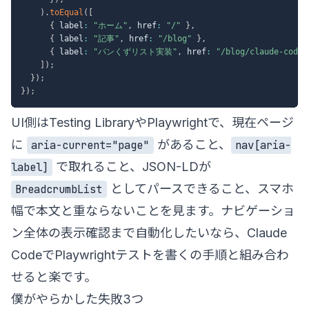
)
.
toEqual
(
[
{
 label
:
"ホーム"
,
 href
:
"/"
}
,
{
 label
:
"記事"
,
 href
:
"/blog"
}
,
{
 label
:
"パンくずリスト実装"
,
 href
:
"/blog/claude-code-
]
)
;
}
)
;
}
)
;
UI側はTesting LibraryやPlaywrightで、現在ページ
に
があること、
aria-current="page"
nav[aria-
で取れること、JSON-LDが
label]
としてパースできること、スマホ
BreadcrumbList
幅で本文と重ならないことを見ます。ナビゲーショ
ン全体の表示確認まで自動化したいなら、
Claude
CodeでPlaywrightテストを書く
の手順と組み合わ
せると楽です。
僕がやらかした失敗3つ