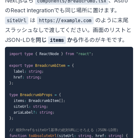
Next.jsなら
、Astro
components/Breadcrumb.tsx
のReact integrationでも同じ場所に置けます。
は
のように末尾
siteUrl
https://example.com
スラッシュなしで渡してください。画面のリストと
JSON-LDを
同じ
から
作るのがキモです。
items
import
type
{
 ReactNode 
}
from
"react"
;
export
type
BreadcrumbItem
=
{
  label
:
string
;
  href
:
string
;
}
;
type
BreadcrumbProps
=
{
  items
:
 BreadcrumbItem
[
]
;
  siteUrl
:
string
;
  ariaLabel
?
:
string
;
}
;
// 相対hrefをsiteUrl基準の絶対URLにそろえる（JSON-LD用）
function
toAbsoluteUrl
(
siteUrl
:
string
,
 href
:
string
)
{