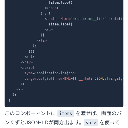
{
item
.
label
}
</
span
>
)
:
(
<
a
className
=
"
breadcrumb__link
"
href
=
{
ite
{
item
.
label
}
</
a
>
)
}
</
li
>
)
;
}
)
}
</
ol
>
</
nav
>
<
script
type
=
"
application/ld+json
"
dangerouslySetInnerHTML
=
{
{
 __html
:
JSON
.
stringify
(
j
/>
</
>
)
;
}
このコンポーネントに
を渡せば、画面のパ
items
ンくずとJSON-LDが両方出ます。
を使って
<ol>