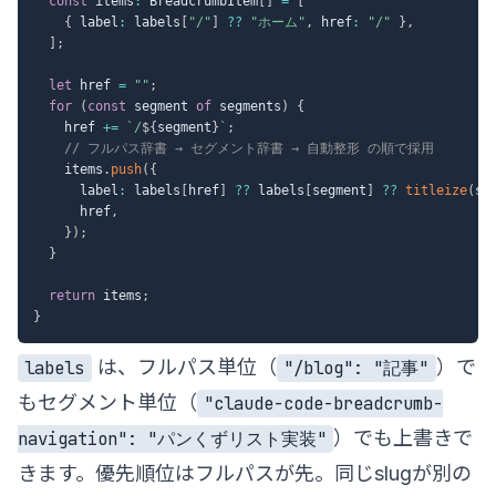
const
 items
:
 BreadcrumbItem
[
]
=
[
{
 label
:
 labels
[
"/"
]
??
"ホーム"
,
 href
:
"/"
}
,
]
;
let
 href 
=
""
;
for
(
const
 segment 
of
 segments
)
{
    href 
+=
`
/
${
segment
}
`
;
// フルパス辞書 → セグメント辞書 → 自動整形 の順で採用
    items
.
push
(
{
      label
:
 labels
[
href
]
??
 labels
[
segment
]
??
titleize
(
se
      href
,
}
)
;
}
return
 items
;
}
は、フルパス単位（
）で
labels
"/blog": "記事"
もセグメント単位（
"claude-code-breadcrumb-
）でも上書きで
navigation": "パンくずリスト実装"
きます。優先順位はフルパスが先。同じslugが別の