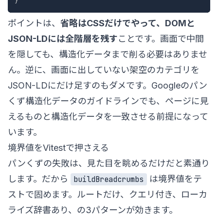
}
ポイントは、
省略はCSSだけでやって、DOMと
JSON-LDには全階層を残す
ことです。画面で中間
を隠しても、構造化データまで削る必要はありませ
ん。逆に、画面に出していない架空のカテゴリを
JSON-LDにだけ足すのもダメです。Googleの
パン
くず構造化データ
のガイドラインでも、ページに見
えるものと構造化データを一致させる前提になって
います。
境界値をVitestで押さえる
パンくずの失敗は、見た目を眺めるだけだと素通り
します。だから
は境界値をテ
buildBreadcrumbs
ストで固めます。ルートだけ、クエリ付き、ローカ
ライズ辞書あり、の3パターンが効きます。