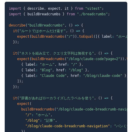
import
{
 describe
,
 expect
,
 it 
}
from
"vitest"
;
import
{
 buildBreadcrumbs 
}
from
"./breadcrumbs"
;
describe
(
"buildBreadcrumbs"
,
(
)
=>
{
it
(
"ルートではホームだけ返す"
,
(
)
=>
{
expect
(
buildBreadcrumbs
(
"/"
)
)
.
toEqual
(
[
{
 label
:
"ホーム"
}
)
;
it
(
"ネストを組み立て、クエリ文字列は無視する"
,
(
)
=>
{
expect
(
buildBreadcrumbs
(
"/blog/claude-code?page=2"
)
)
.
to
{
 label
:
"ホーム"
,
 href
:
"/"
}
,
{
 label
:
"Blog"
,
 href
:
"/blog"
}
,
{
 label
:
"Claude Code"
,
 href
:
"/blog/claude-code"
}
,
]
)
;
}
)
;
it
(
"辞書があればローカライズしたラベルを使う"
,
(
)
=>
{
expect
(
buildBreadcrumbs
(
"/blog/claude-code-breadcrumb-naviga
"/"
:
"ホーム"
,
"/blog"
:
"記事"
,
"/blog/claude-code-breadcrumb-navigation"
:
"パンくず
}
)
,