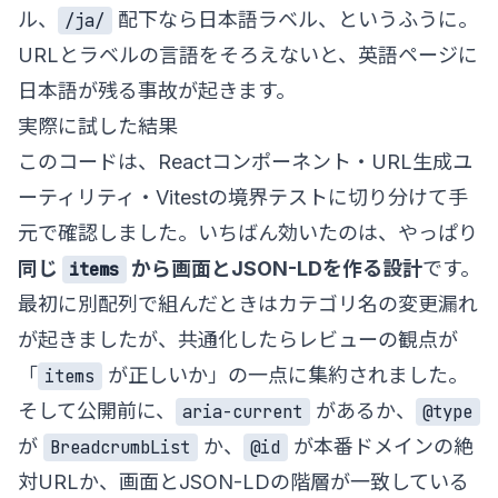
ル、
配下なら日本語ラベル、というふうに。
/ja/
URLとラベルの言語をそろえないと、英語ページに
日本語が残る事故が起きます。
実際に試した結果
このコードは、Reactコンポーネント・URL生成ユ
ーティリティ・Vitestの境界テストに切り分けて手
元で確認しました。いちばん効いたのは、やっぱり
同じ
から画面とJSON-LDを作る設計
です。
items
最初に別配列で組んだときはカテゴリ名の変更漏れ
が起きましたが、共通化したらレビューの観点が
「
が正しいか」の一点に集約されました。
items
そして公開前に、
があるか、
aria-current
@type
が
か、
が本番ドメインの絶
BreadcrumbList
@id
対URLか、画面とJSON-LDの階層が一致している