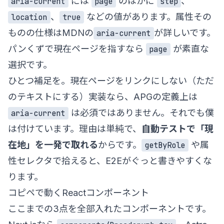
には
のほかに
、
aria-current
page
step
、
などの値があります。属性その
location
true
ものの仕様はMDNの
が詳しいです。
aria-current
パンくずで現在ページを指すなら
が素直な
page
選択です。
ひとつ補足を。現在ページをリンクにしない（ただ
のテキストにする）実装なら、APGの定義上は
は必須ではありません。それでも僕
aria-current
は付けています。理由は単純で、
自動テストで「現
在地」を一発で取れる
からです。
や属
getByRole
性セレクタで拾えると、E2Eがぐっと書きやすくな
ります。
コピペで動くReactコンポーネント
ここまでの3点を全部入れたコンポーネントです。