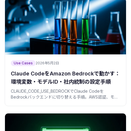
Use Cases
2026年5月2日
Claude CodeをAmazon Bedrockで動かす：
環境変数・モデルID・社内統制の設定手順
CLAUDE_CODE_USE_BEDROCKでClaude Codeを
Bedrockバックエンドに切り替える手順。AWS認証、モデ
ルアクセス申請、リージョンとモデルID、IAM、コスト管理
を社内統制目線でまとめた。