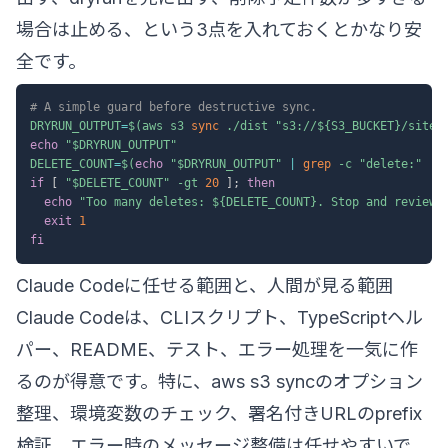
場合は止める、という3点を入れておくとかなり安
全です。
# A simple guard before destructive sync.
DRYRUN_OUTPUT
=
$(
aws s3 
sync
 ./dist 
"s3://
${S3_BUCKET}
/site/
echo
"
$DRYRUN_OUTPUT
"
DELETE_COUNT
=
$(
echo
"
$DRYRUN_OUTPUT
"
|
grep
-c
"delete:"
||
if
[
"
$DELETE_COUNT
"
-gt
20
]
;
then
echo
"Too many deletes: 
${DELETE_COUNT}
. Stop and review.
exit
1
fi
Claude Codeに任せる範囲と、人間が見る範囲
Claude Codeは、CLIスクリプト、TypeScriptヘル
パー、README、テスト、エラー処理を一気に作
るのが得意です。特に、aws s3 syncのオプション
整理、環境変数のチェック、署名付きURLのprefix
検証、エラー時のメッセージ整備は任せやすいで