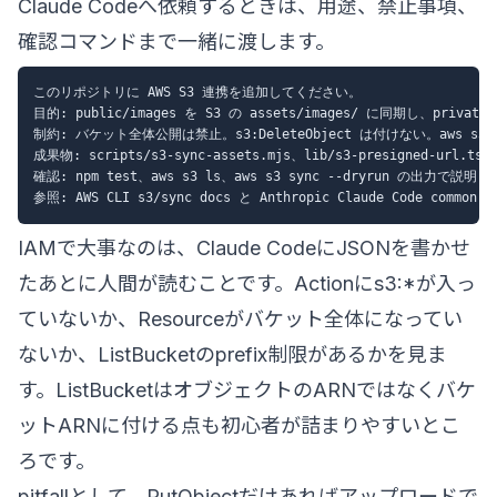
Claude Codeへ依頼するときは、用途、禁止事項、
確認コマンドまで一緒に渡します。
このリポジトリに AWS S3 連携を追加してください。

目的: public/images を S3 の assets/images/ に同期し、priva
制約: バケット全体公開は禁止。s3:DeleteObject は付けない。aws s3 s
成果物: scripts/s3-sync-assets.mjs、lib/s3-presigned-url
確認: npm test、aws s3 ls、aws s3 sync --dryrun の出力で説明
IAMで大事なのは、Claude CodeにJSONを書かせ
たあとに人間が読むことです。Actionにs3:*が入っ
ていないか、Resourceがバケット全体になってい
ないか、ListBucketのprefix制限があるかを見ま
す。ListBucketはオブジェクトのARNではなくバケ
ットARNに付ける点も初心者が詰まりやすいとこ
ろです。
pitfallとして、PutObjectだけあればアップロードで