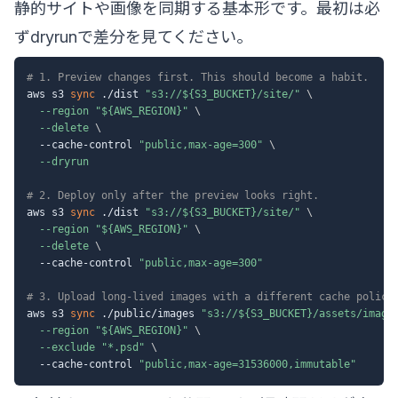
静的サイトや画像を同期する基本形です。最初は必
ずdryrunで差分を見てください。
# 1. Preview changes first. This should become a habit.
aws s3 
sync
 ./dist 
"s3://
${S3_BUCKET}
/site/"
\
--region
"
${AWS_REGION}
"
\
--delete
\
  --cache-control 
"public,max-age=300"
\
--dryrun
# 2. Deploy only after the preview looks right.
aws s3 
sync
 ./dist 
"s3://
${S3_BUCKET}
/site/"
\
--region
"
${AWS_REGION}
"
\
--delete
\
  --cache-control 
"public,max-age=300"
# 3. Upload long-lived images with a different cache policy
aws s3 
sync
 ./public/images 
"s3://
${S3_BUCKET}
/assets/image
--region
"
${AWS_REGION}
"
\
--exclude
"*.psd"
\
  --cache-control 
"public,max-age=31536000,immutable"