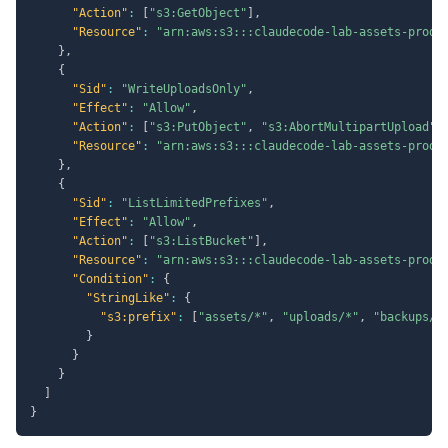
"Action"
:
[
"s3:GetObject"
]
,
"Resource"
:
"arn:aws:s3:::claudecode-lab-assets-prod/
}
,
{
"Sid"
:
"WriteUploadsOnly"
,
"Effect"
:
"Allow"
,
"Action"
:
[
"s3:PutObject"
,
"s3:AbortMultipartUpload"
]
"Resource"
:
"arn:aws:s3:::claudecode-lab-assets-prod/
}
,
{
"Sid"
:
"ListLimitedPrefixes"
,
"Effect"
:
"Allow"
,
"Action"
:
[
"s3:ListBucket"
]
,
"Resource"
:
"arn:aws:s3:::claudecode-lab-assets-prod"
"Condition"
:
{
"StringLike"
:
{
"s3:prefix"
:
[
"assets/*"
,
"uploads/*"
,
"backups/*
}
}
}
]
}