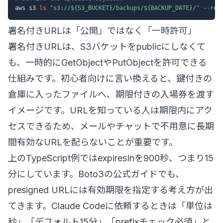
aws s3 
ls
"s3://
${S3_BUCKET}
/backups/
${BACKUP_DATE}
/"
--rec
署名付きURLは「公開」ではなく「一時許可」
署名付きURLは、S3バケットをpublicにしなくて
も、一時的にGetObjectやPutObjectを許可できる
仕組みです。初心者向けに言い換えると、鍵付きの
倉庫に入ったファイルへ、期限付きの入場券を渡す
イメージです。URLを知っている人は期限内にアク
セスできるため、メールやチャットで不用意に長期
間有効なURLを配らないことが重要です。
上のTypeScript例ではexpiresInを900秒、つまり15
分にしています。Boto3の公式ガイドでも、
presigned URLには有効期限を指定する考え方が出
てきます。Claude Codeに依頼するときは「単位は
秒」「デフォルト15分」「prefixチェック必須」と