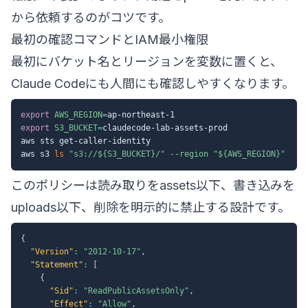
から依頼するのがコツです。
最初の確認コマンドとIAM最小権限
最初にバケット名とリージョンを変数に置くと、
Claude Codeにも人間にも確認しやすくなります。
export
AWS_REGION
=
export
S3_BUCKET
=
claudecode-lab-assets-prod

aws sts get-caller-identity

aws s3 
ls
"s3://
${S3_BUCKET}
/"
--region
"
${AWS_REGION}
"
このポリシーは読み取りをassets以下、書き込みを
uploads以下、削除を明示的に禁止する設計です。
{
"Version"
:
"2012-10-17"
,
"Statement"
:
[
{
"Sid"
:
"ReadPublicAssetsOnly"
,
"Effect"
:
"Allow"
,