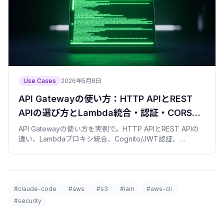
Use Cases
2026年5月8日
API Gatewayの使い方：HTTP APIとREST
APIの選び方とLambda統合・認証・CORSを
SAMで作る
API Gatewayの使い方を実例で。HTTP APIとREST APIの
違い、Lambdaプロキシ統合、Cognito/JWT認証、
CORS、ステージ、スロットリングをコピペで動くSAMテ
ンプレートで解説。
#claude-code
#aws
#s3
#iam
#aws-cli
#security