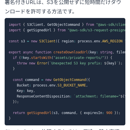
署名付きURLは、S3を公開せずに短時間だけダウ
ンロードを許可する方法です。
import
{
 S3Client
,
 GetObjectCommand 
}
from
"@aws-sdk/client
import
{
 getSignedUrl 
}
from
"@aws-sdk/s3-request-presigner
const
 s3 
=
new
S3Client
(
{
 region
:
 process
.
env
.
AWS_REGION
??
export
async
function
createDownloadUrl
(
key
:
string
,
 filena
if
(
!
key
.
startsWith
(
"assets/private-reports/"
)
)
{
throw
new
Error
(
`
Unexpected S3 key prefix: 
${
key
}
`
)
;
}
const
 command 
=
new
GetObjectCommand
(
{
    Bucket
:
 process
.
env
.
S3_BUCKET_NAME
,
    Key
:
 key
,
    ResponseContentDisposition
:
`
attachment; filename="
${
fi
}
)
;
return
getSignedUrl
(
s3
,
 command
,
{
 expiresIn
:
900
}
)
;
}