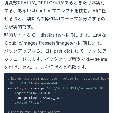
境変数REALLY_DEPLOY=1があるときだけ本実行
する、あるいはconfirmプロンプトを挟む。AIに任
せるほど、削除系の操作は1ステップ余分にするの
が現実的です。
静的サイトなら、distをsite/へ同期します。画像な
らpublic/imagesをassets/images/へ同期します。
バックアップなら、日付prefixを付けて一方向にア
ップロードします。バックアップ用途では—delete
を付けません。ここを混ぜると危険です。
# Backup use case: never use --delete for historical backup
BACKUP_DATE
=
$(
date
 +%Y-%m-%d
)
aws s3 
sync
 ./backups 
"s3://
${S3_BUCKET}
/backups/
${BACKUP_D
--region
"
${AWS_REGION}
"
\
  --storage-class STANDARD_IA 
\
--exclude
"*.tmp"
# Confirm the uploaded objects.