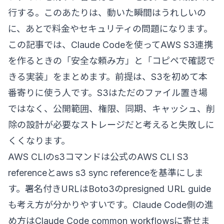
行する。このあたりは、動いた瞬間はうれしいの
に、あとで料金やセキュリティの問題になります。
この記事では、Claude Codeを使ってAWS S3連携
を作るときの「安全な頼み方」と「コピペで確認で
きる実装」をまとめます。前提は、S3を初めて本
番寄りに使う人です。S3はただのファイル置き場
ではなく、公開範囲、権限、同期、キャッシュ、削
除の設計が必要なストレージだと考えると失敗しに
くくなります。
AWS CLIのs3コマンドは公式の
AWS CLI S3
reference
と
aws s3 sync reference
を基準にしま
す。署名付きURLは
Boto3のpresigned URL guide
も考え方が分かりやすいです。Claude Code側の進
め方は
Claude Code common workflows
に寄せま