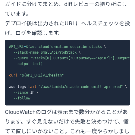
ガイド
に分けてまとめ、diffレビューの拠り所にし
ています。
デプロイ後は出力されたURLにヘルスチェックを投
げ、ログを確認します。
API_URL
=
$(
aws cloudformation describe-stacks 
\
  --stack-name SmallApiProdStack 
\
--query
"Stacks[0].Outputs[?OutputKey=='ApiUrl'].OutputVa
--output
 text
)
curl
"
${API_URL}
v1/health"
aws logs 
tail
"/aws/lambda/claude-code-small-api-prod"
\
--since
 1h 
\
--follow
CloudWatchのログは表示まで数分かかることがあ
ります。すぐ見えないだけで失敗と決めつけて、慌
てて直しにいかないこと。これも一度やらかしまし