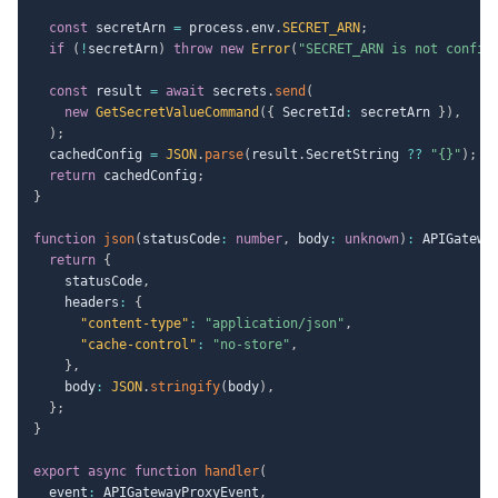
const
 secretArn 
=
 process
.
env
.
SECRET_ARN
;
if
(
!
secretArn
)
throw
new
Error
(
"SECRET_ARN is not config
const
 result 
=
await
 secrets
.
send
(
new
GetSecretValueCommand
(
{
 SecretId
:
 secretArn 
}
)
,
)
;
  cachedConfig 
=
JSON
.
parse
(
result
.
SecretString 
??
"{}"
)
;
return
 cachedConfig
;
}
function
json
(
statusCode
:
number
,
 body
:
unknown
)
:
 APIGatewa
return
{
    statusCode
,
    headers
:
{
"content-type"
:
"application/json"
,
"cache-control"
:
"no-store"
,
}
,
    body
:
JSON
.
stringify
(
body
)
,
}
;
}
export
async
function
handler
(
  event
:
 APIGatewayProxyEvent
,