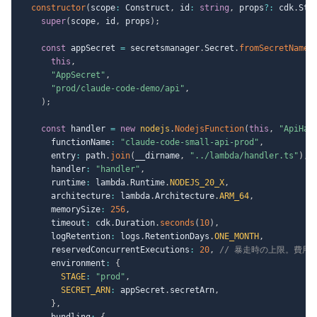
constructor
(
scope
:
 Construct
,
 id
:
string
,
 props
?
:
 cdk
.
Sta
super
(
scope
,
 id
,
 props
)
;
const
 appSecret 
=
 secretsmanager
.
Secret
.
fromSecretNameV
this
,
"AppSecret"
,
"prod/claude-code-demo/api"
,
)
;
const
 handler 
=
new
nodejs
.
NodejsFunction
(
this
,
"ApiHan
      functionName
:
"claude-code-small-api-prod"
,
      entry
:
 path
.
join
(
__dirname
,
"../lambda/handler.ts"
)
,
      handler
:
"handler"
,
      runtime
:
 lambda
.
Runtime
.
NODEJS_20_X
,
      architecture
:
 lambda
.
Architecture
.
ARM_64
,
      memorySize
:
256
,
      timeout
:
 cdk
.
Duration
.
seconds
(
10
)
,
      logRetention
:
 logs
.
RetentionDays
.
ONE_MONTH
,
      reservedConcurrentExecutions
:
20
,
// 暴走時の上限。費用
      environment
:
{
STAGE
:
"prod"
,
SECRET_ARN
:
 appSecret
.
secretArn
,
}
,
      bundling
:
{