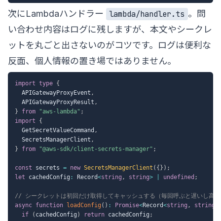
次にLambdaハンドラー
。問
lambda/handler.ts
い合わせ内容はログに残しますが、本文やシークレ
ットを丸ごと出さないのがコツです。ログは便利な
反面、個人情報の置き場ではありません。
import
type
{
  APIGatewayProxyEvent
,
  APIGatewayProxyResult
,
}
from
"aws-lambda"
;
import
{
  GetSecretValueCommand
,
  SecretsManagerClient
,
}
from
"@aws-sdk/client-secrets-manager"
;
const
 secrets 
=
new
SecretsManagerClient
(
{
}
)
;
let
 cachedConfig
:
 Record
<
string
,
string
>
|
undefined
;
// シークレットは初回だけ取得してキャッシュする（毎回呼ぶと遅いし高い
async
function
loadConfig
(
)
:
Promise
<
Record
<
string
,
string
>
if
(
cachedConfig
)
return
 cachedConfig
;