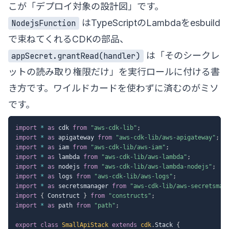
こが「デプロイ対象の設計図」です。
はTypeScriptのLambdaをesbuild
NodejsFunction
で束ねてくれるCDKの部品、
は「そのシークレ
appSecret.grantRead(handler)
ットの読み取り権限だけ」を実行ロールに付ける書
き方です。ワイルドカードを使わずに済むのがミソ
です。
import
*
as
 cdk 
from
"aws-cdk-lib"
;
import
*
as
 apigateway 
from
"aws-cdk-lib/aws-apigateway"
;
import
*
as
 iam 
from
"aws-cdk-lib/aws-iam"
;
import
*
as
 lambda 
from
"aws-cdk-lib/aws-lambda"
;
import
*
as
 nodejs 
from
"aws-cdk-lib/aws-lambda-nodejs"
;
import
*
as
 logs 
from
"aws-cdk-lib/aws-logs"
;
import
*
as
 secretsmanager 
from
"aws-cdk-lib/aws-secretsman
import
{
 Construct 
}
from
"constructs"
;
import
*
as
 path 
from
"path"
;
export
class
SmallApiStack
extends
cdk
.
Stack 
{