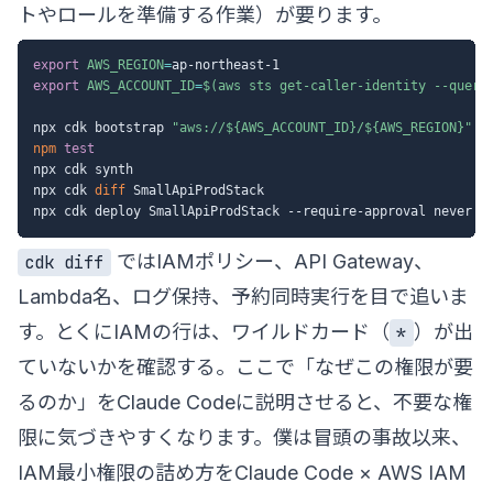
トやロールを準備する作業）が要ります。
export
AWS_REGION
=
export
AWS_ACCOUNT_ID
=
$(
aws sts get-caller-identity 
--query
npx cdk bootstrap 
"aws://
${AWS_ACCOUNT_ID}
/
${AWS_REGION}
"
npm
test
npx cdk synth

npx cdk 
diff
 SmallApiProdStack

ではIAMポリシー、API Gateway、
cdk diff
Lambda名、ログ保持、予約同時実行を目で追いま
す。とくにIAMの行は、ワイルドカード（
）が出
*
ていないかを確認する。ここで「なぜこの権限が要
るのか」をClaude Codeに説明させると、不要な権
限に気づきやすくなります。僕は冒頭の事故以来、
IAM最小権限の詰め方を
Claude Code × AWS IAM