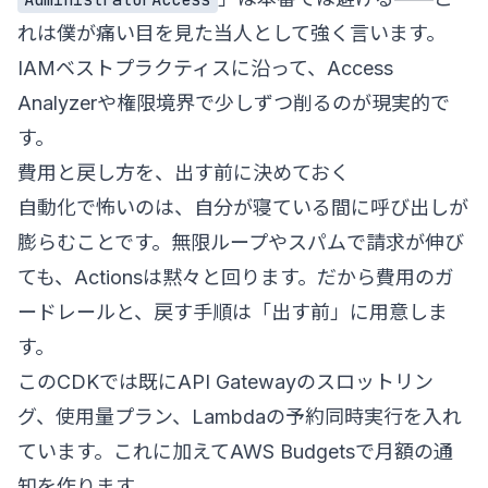
れは僕が痛い目を見た当人として強く言います。
IAMベストプラクティス
に沿って、Access
Analyzerや権限境界で少しずつ削るのが現実的で
す。
費用と戻し方を、出す前に決めておく
自動化で怖いのは、自分が寝ている間に呼び出しが
膨らむことです。無限ループやスパムで請求が伸び
ても、Actionsは黙々と回ります。だから費用のガ
ードレールと、戻す手順は「出す前」に用意しま
す。
このCDKでは既にAPI Gatewayのスロットリン
グ、使用量プラン、Lambdaの予約同時実行を入れ
ています。これに加えてAWS Budgetsで月額の通
知を作ります。