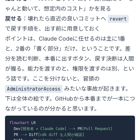
ゃんと動いて、想定内のコスト」かを見る
戻せる
：壊れたら直近の良いコミットへ
revert
で戻す手順を、出す前に用意しておく
ポイントは、Claude Codeに任せるのは主に1番
と、2番の「書く部分」だけ、ということです。差
分を読む判断、本番に出すボタン、戻す決断は人間
が握る。能力を渡すのと、権限を渡すのは別、とい
う話です。ここを分けないと、冒頭の
みたいな事故が起きます。
AdministratorAccess
下は全体の絵です。GitHubから本番までが一本につ
ながっているのが分かると思います。
flowchart
 LR

  Dev
[開発者 + Claude Code]
-->
 PR
[Pull Request]
  PR 
-->
 Diff
[cdk diff を人間が確認]