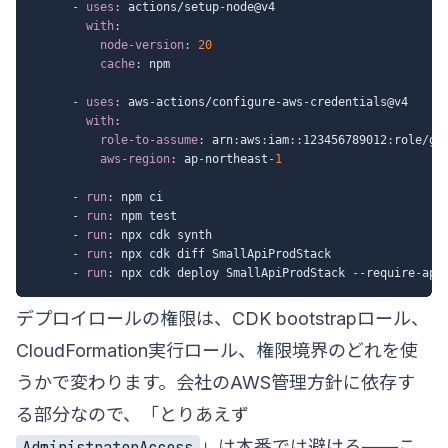
-
uses
:
 actions/setup
-
node@v4

with
:
node-version
:
20
cache
:
 npm

-
uses
:
 aws
-
actions/configure
-
aws
-
credentials@v4

with
:
role-to-assume
:
 arn
:
aws
:
iam
:
:
123456789012
:
role/gi
aws-region
:
 ap
-
northeast
-
1
-
run
:
 npm ci

-
run
:
 npm test

-
run
:
 npx cdk synth

-
run
:
 npx cdk diff SmallApiProdStack

-
run
:
 npx cdk deploy SmallApiProdStack 
-
-
require
-
デプロイロールの権限は、CDK bootstrapロール、
CloudFormation実行ロール、権限境界のどれを使
うかで変わります。会社のAWS管理方針に依存す
る部分なので、「とりあえず
」は本番では避ける——こ
AdministratorAccess