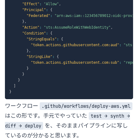
"Effect"
:
"Allow"
,
"Principal"
:
{
"Federated"
:
"arn:aws:iam::123456789012:oidc-provid
}
,
"Action"
:
"sts:AssumeRoleWithWebIdentity"
,
"Condition"
:
{
"StringEquals"
:
{
"token.actions.githubusercontent.com:aud"
:
"sts.a
}
,
"StringLike"
:
{
"token.actions.githubusercontent.com:sub"
:
"repo:
}
}
}
]
}
ワークフロー
.github/workflows/deploy-aws.yml
はこの形です。手元でやっていた
test → synth →
を、そのままパイプラインに写し
diff → deploy
ているのが分かると思います。