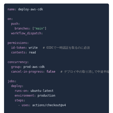
name
:
 deploy
-
aws
-
cdk

on
:
push
:
branches
:
[
"main"
]
workflow_dispatch
:
permissions
:
id-token
:
 write   
# OIDCで一時認証を取るのに必須
contents
:
 read

concurrency
:
group
:
 prod
-
aws
-
cdk

cancel-in-progress
:
false
# デプロイ中の取り消しで中途半端
jobs
:
deploy
:
runs-on
:
 ubuntu
-
latest

environment
:
 production

steps
:
-
uses
:
 actions/checkout@v4
