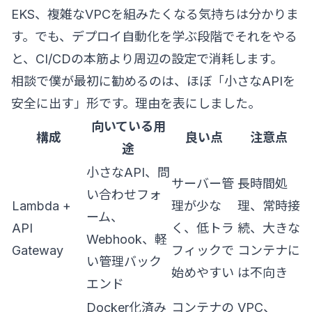
EKS、複雑なVPCを組みたくなる気持ちは分かりま
す。でも、デプロイ自動化を学ぶ段階でそれをやる
と、CI/CDの本筋より周辺の設定で消耗します。
相談で僕が最初に勧めるのは、ほぼ「小さなAPIを
安全に出す」形です。理由を表にしました。
向いている用
構成
良い点
注意点
途
小さなAPI、問
サーバー管
長時間処
い合わせフォ
Lambda +
理が少な
理、常時接
ーム、
API
く、低トラ
続、大きな
Webhook、軽
Gateway
フィックで
コンテナに
い管理バック
始めやすい
は不向き
エンド
Docker化済み
コンテナの
VPC、