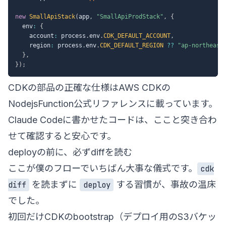
new
SmallApiStack
(
app
,
"SmallApiProdStack"
,
{
  env
:
{
    account
:
 process
.
env
.
CDK_DEFAULT_ACCOUNT
,
    region
:
 process
.
env
.
CDK_DEFAULT_REGION
??
"ap-northeast
}
,
}
)
;
CDKの部品の正確な仕様は
AWS CDKの
NodejsFunction公式リファレンス
に載っています。
Claude Codeに書かせたコードは、ここと突き合わ
せて確認すると安心です。
deployの前に、必ずdiffを読む
ここが僕のフローでいちばん大事な儀式です。
cdk
を読まずに
する習慣が、事故の温床
diff
deploy
でした。
初回だけCDKのbootstrap（デプロイ用のS3バケッ