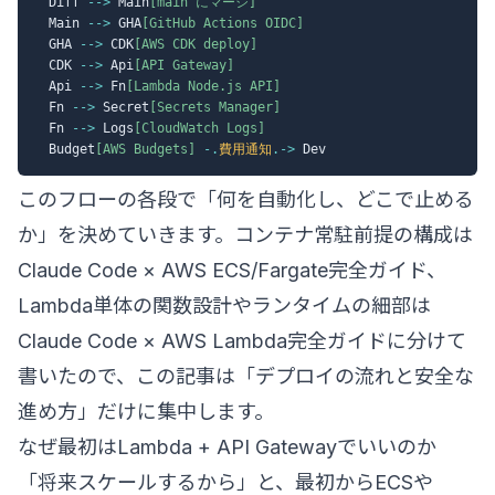
  Diff 
-->
 Main
[main にマージ]
  Main 
-->
 GHA
[GitHub Actions OIDC]
  GHA 
-->
 CDK
[AWS CDK deploy]
  CDK 
-->
 Api
[API Gateway]
  Api 
-->
 Fn
[Lambda Node.js API]
  Fn 
-->
 Secret
[Secrets Manager]
  Fn 
-->
 Logs
[CloudWatch Logs]
  Budget
[AWS Budgets]
-.
費用通知
.->
このフローの各段で「何を自動化し、どこで止める
か」を決めていきます。コンテナ常駐前提の構成は
Claude Code × AWS ECS/Fargate完全ガイド
、
Lambda単体の関数設計やランタイムの細部は
Claude Code × AWS Lambda完全ガイド
に分けて
書いたので、この記事は「デプロイの流れと安全な
進め方」だけに集中します。
なぜ最初はLambda + API Gatewayでいいのか
「将来スケールするから」と、最初からECSや