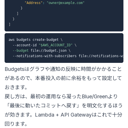
"Address"
:
"owner@example.com"
}
]
}
]
aws budgets create-budget 
\
  --account-id 
"
$AWS_ACCOUNT_ID
"
\
--budget
 file://budget.json 
\
Budgetsはグラフや通知の反映に時間がかかること
があるので、本番投入の前に余裕をもって設定して
おきます。
戻し方は、最初の運用なら凝ったBlue/Greenより
「最後に動いたコミットへ戻す」を明文化するほう
が効きます。Lambda + API Gatewayはこれで十分
回ります。