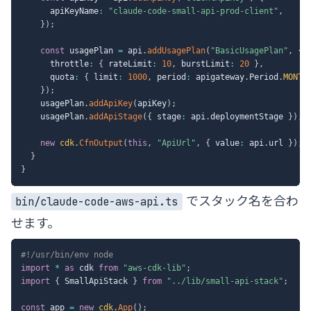
      apiKeyName
:
"claude-code-small-api-prod-client"
,
}
)
;
const
 usagePlan 
=
 api
.
addUsagePlan
(
"BasicUsagePlan"
,
{
      throttle
:
{
 rateLimit
:
10
,
 burstLimit
:
20
}
,
      quota
:
{
 limit
:
1000
,
 period
:
 apigateway
.
Period
.
MONTH
}
)
;
    usagePlan
.
addApiKey
(
apiKey
)
;
    usagePlan
.
addApiStage
(
{
 stage
:
 api
.
deploymentStage 
}
)
;
new
cdk
.
CfnOutput
(
this
,
"ApiUrl"
,
{
 value
:
 api
.
url 
}
)
;
}
}
でスタック名を合わ
bin/claude-code-aws-api.ts
せます。
#!/usr/bin/env node
import
*
as
 cdk 
from
"aws-cdk-lib"
;
import
{
 SmallApiStack 
}
from
"../lib/small-api-stack"
;
const
 app 
=
new
cdk
.
App
(
)
;