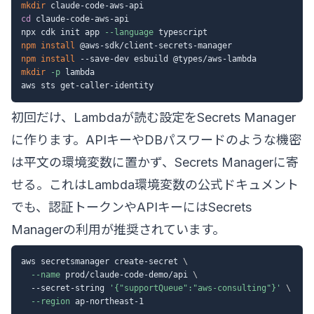
mkdir
cd
 claude-code-aws-api

npx cdk init app 
--language
npm
install
npm
install
mkdir
-p
 lambda

初回だけ、Lambdaが読む設定をSecrets Manager
に作ります。APIキーやDBパスワードのような機密
は平文の環境変数に置かず、Secrets Managerに寄
せる。これは
Lambda環境変数の公式ドキュメント
でも、認証トークンやAPIキーにはSecrets
Managerの利用が推奨されています。
aws secretsmanager create-secret 
\
--name
 prod/claude-code-demo/api 
\
  --secret-string 
'{"supportQueue":"aws-consulting"}'
\
--region