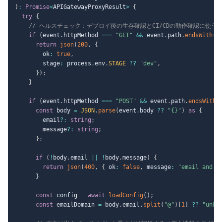
)
:
Promise
<
APIGatewayProxyResult
>
{
try
{
// ヘルスチェック：デプロイ後の生存確認とCI/CDの動作確認に使う
if
(
event
.
httpMethod 
===
"GET"
&&
 event
.
path
.
endsWith
(
"
return
json
(
200
,
{
        ok
:
true
,
        stage
:
 process
.
env
.
STAGE
??
"dev"
,
}
)
;
}
if
(
event
.
httpMethod 
===
"POST"
&&
 event
.
path
.
endsWith
(
const
 body 
=
JSON
.
parse
(
event
.
body 
??
"{}"
)
as
{
        email
?
:
string
;
        message
?
:
string
;
}
;
if
(
!
body
.
email 
||
!
body
.
message
)
{
return
json
(
400
,
{
 ok
:
false
,
 message
:
"email and m
}
const
 config 
=
await
loadConfig
(
)
;
const
 emailDomain 
=
 body
.
email
.
split
(
"@"
)
[
1
]
??
"unkn