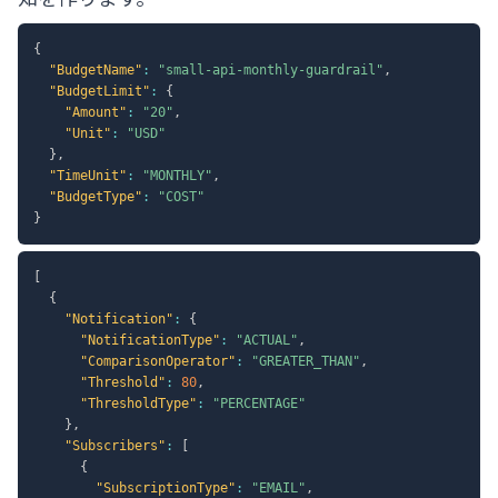
{
"BudgetName"
:
"small-api-monthly-guardrail"
,
"BudgetLimit"
:
{
"Amount"
:
"20"
,
"Unit"
:
"USD"
}
,
"TimeUnit"
:
"MONTHLY"
,
"BudgetType"
:
"COST"
}
[
{
"Notification"
:
{
"NotificationType"
:
"ACTUAL"
,
"ComparisonOperator"
:
"GREATER_THAN"
,
"Threshold"
:
80
,
"ThresholdType"
:
"PERCENTAGE"
}
,
"Subscribers"
:
[
{
"SubscriptionType"
:
"EMAIL"
,