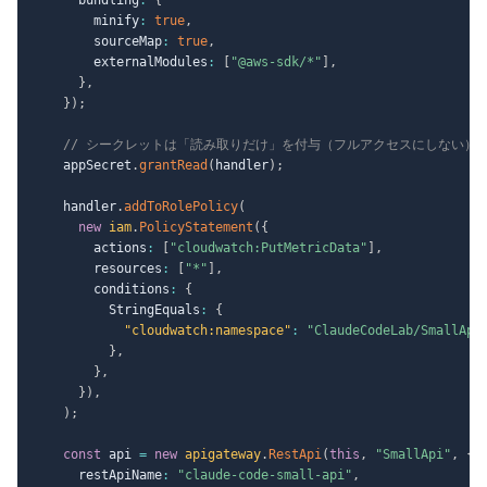
        minify
:
true
,
        sourceMap
:
true
,
        externalModules
:
[
"@aws-sdk/*"
]
,
}
,
}
)
;
// シークレットは「読み取りだけ」を付与（フルアクセスにしない）
    appSecret
.
grantRead
(
handler
)
;
    handler
.
addToRolePolicy
(
new
iam
.
PolicyStatement
(
{
        actions
:
[
"cloudwatch:PutMetricData"
]
,
        resources
:
[
"*"
]
,
        conditions
:
{
          StringEquals
:
{
"cloudwatch:namespace"
:
"ClaudeCodeLab/SmallApi
}
,
}
,
}
)
,
)
;
const
 api 
=
new
apigateway
.
RestApi
(
this
,
"SmallApi"
,
{
      restApiName
:
"claude-code-small-api"
,