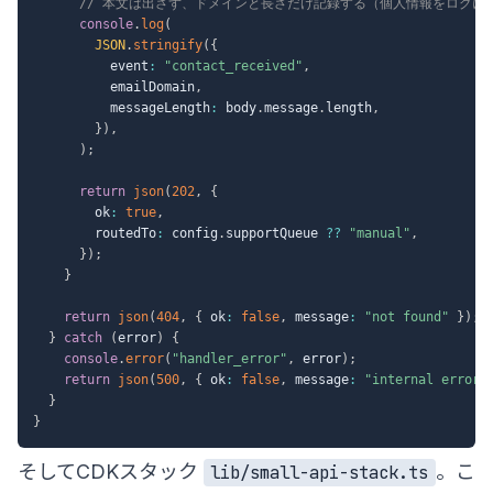
// 本文は出さず、ドメインと長さだけ記録する（個人情報をログに
console
.
log
(
JSON
.
stringify
(
{
          event
:
"contact_received"
,
          emailDomain
,
          messageLength
:
 body
.
message
.
length
,
}
)
,
)
;
return
json
(
202
,
{
        ok
:
true
,
        routedTo
:
 config
.
supportQueue 
??
"manual"
,
}
)
;
}
return
json
(
404
,
{
 ok
:
false
,
 message
:
"not found"
}
)
;
}
catch
(
error
)
{
console
.
error
(
"handler_error"
,
 error
)
;
return
json
(
500
,
{
 ok
:
false
,
 message
:
"internal error"
}
}
そしてCDKスタック
。こ
lib/small-api-stack.ts