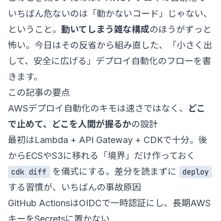
いちばん危ないのは「動かないコード」じゃない、
ということ。
動いてしまう雑な構成
のほうがずっと
怖い。今日はその反省から組み直した、「小さく出
して、安全に広げる」デプロイ自動化のフローを書
きます。
この記事の要点
AWSデプロイ自動化のキモは速さではなく、
どこ
で止めて、どこを人間が握るか
の設計
最初はLambda + API Gateway + CDKで十分。後
からECSやS3に移れる「境界」だけ作っておく
を儀式にする。差分を読まずに
cdk diff
deploy
する習慣が、いちばんの事故原因
GitHub ActionsはOIDCで一時認証にし、長期AWS
キーをSecretsに置かない