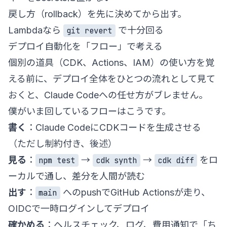
戻し方（rollback）を先に決めてから出す。
Lambdaなら
で十分回る
git revert
デプロイ自動化を「フロー」で考える
個別の道具（CDK、Actions、IAM）の使い方を覚
える前に、デプロイ全体をひとつの流れとして見て
おくと、Claude Codeへの任せ方がブレません。
僕がいま回しているフローはこうです。
書く
：Claude CodeにCDKコードを生成させる
（ただし制約付き、後述）
見る
：
→
→
をロ
npm test
cdk synth
cdk diff
ーカルで通し、差分を人間が読む
出す
：
へのpushでGitHub Actionsが走り、
main
OIDCで一時ログインしてデプロイ
確かめる
：ヘルスチェック、ログ、費用通知で「ち