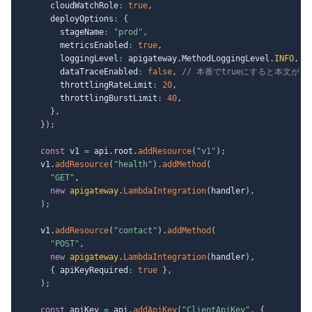
      cloudWatchRole
:
true
,
      deployOptions
:
{
        stageName
:
"prod"
,
        metricsEnabled
:
true
,
        loggingLevel
:
 apigateway
.
MethodLoggingLevel
.
INFO
,
        dataTraceEnabled
:
false
,
// 本番でtrueにすると本文がロ
        throttlingRateLimit
:
20
,
        throttlingBurstLimit
:
40
,
}
,
}
)
;
const
 v1 
=
 api
.
root
.
addResource
(
"v1"
)
;
    v1
.
addResource
(
"health"
)
.
addMethod
(
"GET"
,
new
apigateway
.
LambdaIntegration
(
handler
)
,
)
;
    v1
.
addResource
(
"contact"
)
.
addMethod
(
"POST"
,
new
apigateway
.
LambdaIntegration
(
handler
)
,
{
 apiKeyRequired
:
true
}
,
)
;
const
 apiKey 
=
 api
.
addApiKey
(
"ClientApiKey"
,
{